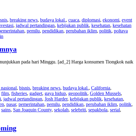
snis
,
breaking news
,
budaya lokal.
,
cuaca
,
diplomasi
,
ekonomi
,
event
nvestasi
,
jadwal pertandingan
,
kebijakan publik
,
kesehatan
,
kesehatan
pemerintahan
,
pemilu
,
pendidikan
,
perubahan iklim
,
politik
,
poltava
in
umnya
 menunjukkan pada hari Minggu. [ad_2] Harga konsumen Tiongkok naik
a nasional
,
bisnis
,
breaking news
,
budaya lokal.
,
California
,
,
film
,
fisheries
,
gadget
,
gaya hidup
,
geopolitik
,
Golden Mussels
,
i
,
jadwal pertandingan
,
Josh Harder
,
kebijakan publik
,
kesehatan
,
en
,
pasar
,
pemerintahan
,
pemilu
,
pendidikan
,
perubahan iklim
,
politik
,
,
sains
,
San Joaquin County
,
sekolah
,
selebriti
,
sepakbola
,
serial
,
coming