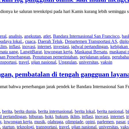
onya ke saluran terenkripsi pada hari Kamis kurang lebih seminggu 
eral
,
analisis
,
angkutan
,
atlet
,
Bandara Internasional San Francisco
,
bas
budaya lokal.
,
cuaca
,
Daerah Teluk
,
Departemen Transportasi AS
,
dipl
klim
,
inflasi
,
inovasi
,
internet
,
investasi
,
jadwal pertandingan
,
kebijakan
 mata uang
,
LangitBarat
,
lowongan kerja
,
Maskapai Bersatu
,
maskapai 
aan Penerbangan
,
Penutupan pemerintahan
,
perjalanan udara
,
perubaha
ansportasi
,
travel
,
ujian nasional
,
Unggulan
,
universitas
,
vaksin
n, pembatalan di tengah gangguan layanan 
at bahwa penerbangan jarak pendek ke Bandara Internasional San Fra
,
berita
,
berita dunia
,
berita internasional
,
berita lokal
,
berita nasional
,
bi
il pertandingan
,
hiburan
,
hoki
,
hukum
,
iklim
,
inflasi
,
inovasi
,
internet
,
i
g
,
lowongan kerja
,
musik
,
olahraga
,
olimpiade
,
opini
,
parlemen
,
pasar
,
,
startup
,
teknologi
,
transportasi
,
travel
,
ujian nasional
,
universitas
,
vaks