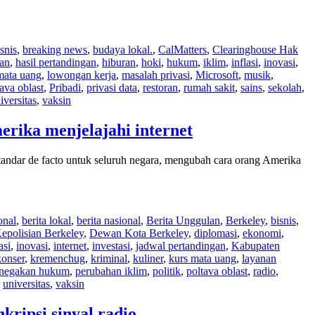
snis
,
breaking news
,
budaya lokal.
,
CalMatters
,
Clearinghouse Hak
an
,
hasil pertandingan
,
hiburan
,
hoki
,
hukum
,
iklim
,
inflasi
,
inovasi
,
mata uang
,
lowongan kerja
,
masalah privasi
,
Microsoft
,
musik
,
ava oblast
,
Pribadi
,
privasi data
,
restoran
,
rumah sakit
,
sains
,
sekolah
,
iversitas
,
vaksin
rika menjelajahi internet
dar de facto untuk seluruh negara, mengubah cara orang Amerika
onal
,
berita lokal
,
berita nasional
,
Berita Unggulan
,
Berkeley
,
bisnis
,
epolisian Berkeley
,
Dewan Kota Berkeley
,
diplomasi
,
ekonomi
,
asi
,
inovasi
,
internet
,
investasi
,
jadwal pertandingan
,
Kabupaten
konser
,
kremenchug
,
kriminal
,
kuliner
,
kurs mata uang
,
layanan
negakan hukum
,
perubahan iklim
,
politik
,
poltava oblast
,
radio
,
,
universitas
,
vaksin
ripsi sinyal radio