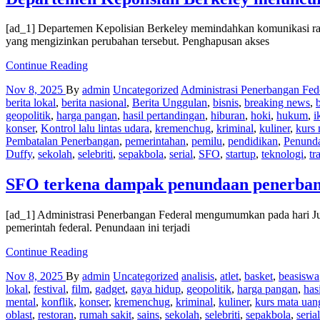
orang
Amerika
[ad_1] Departemen Kepolisian Berkeley memindahkan komunikasi radi
menjelajahi
yang mengizinkan perubahan tersebut. Penghapusan akses
internet
Departemen
Continue Reading
Kepolisian
Nov 8, 2025
By
admin
Uncategorized
Administrasi Penerbangan Fed
Berkeley
berita lokal
,
berita nasional
,
Berita Unggulan
,
bisnis
,
breaking news
,
meluncurkan
geopolitik
,
harga pangan
,
hasil pertandingan
,
hiburan
,
hoki
,
hukum
,
i
log
konser
,
Kontrol lalu lintas udara
,
kremenchug
,
kriminal
,
kuliner
,
kurs
panggilan
Pembatalan Penerbangan
,
pemerintahan
,
pemilu
,
pendidikan
,
Penund
online
Duffy
,
sekolah
,
selebriti
,
sepakbola
,
serial
,
SFO
,
startup
,
teknologi
,
tr
saat
mulai
mengenkripsi
SFO terkena dampak penundaan penerbanga
sinyal
radio
[ad_1] Administrasi Penerbangan Federal mengumumkan pada hari Jum
pemerintah federal. Penundaan ini terjadi
SFO
Continue Reading
terkena
Nov 8, 2025
By
admin
Uncategorized
analisis
,
atlet
,
basket
,
beasiswa
dampak
lokal
,
festival
,
film
,
gadget
,
gaya hidup
,
geopolitik
,
harga pangan
,
has
penundaan
mental
,
konflik
,
konser
,
kremenchug
,
kriminal
,
kuliner
,
kurs mata uan
penerbangan,
oblast
,
restoran
,
rumah sakit
,
sains
,
sekolah
,
selebriti
,
sepakbola
,
serial
pembatalan