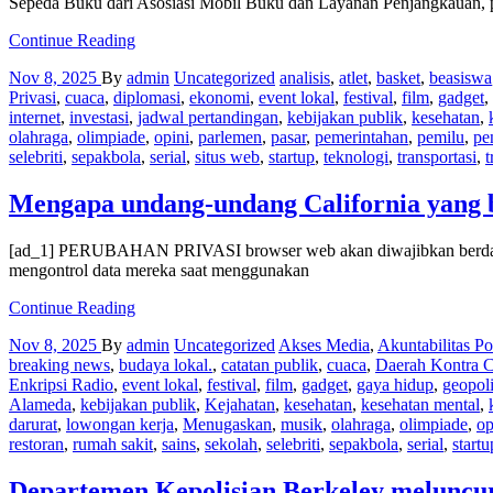
Sepeda Buku dari Asosiasi Mobil Buku dan Layanan Penjangkauan, 
'BiblioBike'
Continue Reading
di
Nov 8, 2025
By
admin
Uncategorized
analisis
,
atlet
,
basket
,
beasiswa
perpustakaan
Privasi
,
cuaca
,
diplomasi
,
ekonomi
,
event lokal
,
festival
,
film
,
gadget
,
Healdsburg
internet
,
investasi
,
jadwal pertandingan
,
kebijakan publik
,
kesehatan
,
memenangkan
olahraga
,
olimpiade
,
opini
,
parlemen
,
pasar
,
pemerintahan
,
pemilu
,
pe
penghargaan
selebriti
,
sepakbola
,
serial
,
situs web
,
startup
,
teknologi
,
transportasi
,
t
nasional
karena
membawa
Mengapa undang-undang California yang b
buku
ke
[ad_1] PERUBAHAN PRIVASI browser web akan diwajibkan berdasark
masyarakat
mengontrol data mereka saat menggunakan
Mengapa
Continue Reading
undang-
Nov 8, 2025
By
admin
Uncategorized
Akses Media
,
Akuntabilitas Pol
undang
breaking news
,
budaya lokal.
,
catatan publik
,
cuaca
,
Daerah Kontra C
California
Enkripsi Radio
,
event lokal
,
festival
,
film
,
gadget
,
gaya hidup
,
geopoli
yang
Alameda
,
kebijakan publik
,
Kejahatan
,
kesehatan
,
kesehatan mental
,
baru
darurat
,
lowongan kerja
,
Menugaskan
,
musik
,
olahraga
,
olimpiade
,
op
dapat
restoran
,
rumah sakit
,
sains
,
sekolah
,
selebriti
,
sepakbola
,
serial
,
startu
mengubah
cara
semua
Departemen Kepolisian Berkeley meluncurk