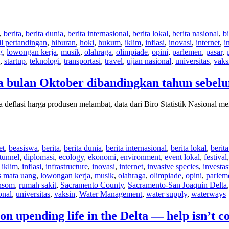
,
berita
,
berita dunia
,
berita internasional
,
berita lokal
,
berita nasional
,
bi
il pertandingan
,
hiburan
,
hoki
,
hukum
,
iklim
,
inflasi
,
inovasi
,
internet
,
i
g
,
lowongan kerja
,
musik
,
olahraga
,
olimpiade
,
opini
,
parlemen
,
pasar
,
,
startup
,
teknologi
,
transportasi
,
travel
,
ujian nasional
,
universitas
,
vaks
 bulan Oktober dibandingkan tahun sebel
deflasi harga produsen melambat, data dari Biro Statistik Nasional
et
,
beasiswa
,
berita
,
berita dunia
,
berita internasional
,
berita lokal
,
berit
tunnel
,
diplomasi
,
ecology
,
ekonomi
,
environment
,
event lokal
,
festival
,
iklim
,
inflasi
,
infrastructure
,
inovasi
,
internet
,
invasive species
,
investas
s mata uang
,
lowongan kerja
,
musik
,
olahraga
,
olimpiade
,
opini
,
parlem
nsom
,
rumah sakit
,
Sacramento County
,
Sacramento-San Joaquin Delta
onal
,
universitas
,
vaksin
,
Water Management
,
water supply
,
waterways
on upending life in the Delta — help isn’t 