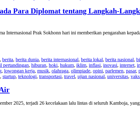
ada Para Diplomat tentang Langkah-Lang
ma Internasional Prak Sokhonn hari ini memberikan pengarahan kepad
,
berita
,
berita dunia
,
berita internasional
,
berita lokal
,
berita nasional
,
bi
il pertandingan
,
hiburan
,
hoki
,
hukum
,
iklim
,
inflasi
,
inovasi
,
internet
,
i
g
,
lowongan kerja
,
musik
,
olahraga
,
olimpiade
,
opini
,
parlemen
,
pasar
,
,
startup
,
teknologi
,
transportasi
,
travel
,
ujian nasional
,
universitas
,
vaks
Air
ovember 2025, terjadi 26 kecelakaan lalu lintas di seluruh Kamboja, ya