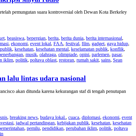
setelah pemungutan suara kontroversial oleh Dewan Kota Berkeley
ket
,
beasiswa
,
bepergian
,
berita
,
berita dunia
,
berita internasional
,
omasi
,
ekonomi
,
event lokal
,
FAA
,
festival
,
film
,
gadget
,
gaya hidup
,
 publik
,
kesehatan
,
kesehatan mental
,
keselamatan publik
,
konflik
,
penerbangan
,
musik
,
olahraga
,
olimpiade
,
opini
,
parlemen
,
pasar
,
n iklim
,
politik
,
poltava oblast
,
restoran
,
rumah sakit
,
sains
,
Sean
lalu lintas udara nasional
ncisco akan ditunda karena kekurangan staf di tengah penutupan
snis
,
breaking news
,
budaya lokal.
,
cuaca
,
diplomasi
,
ekonomi
,
event
nvestasi
,
jadwal pertandingan
,
kebijakan publik
,
kesehatan
,
kesehatan
pemerintahan
,
pemilu
,
pendidikan
,
perubahan iklim
,
politik
,
poltava
in