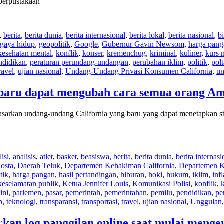
perpustakaan
,
berita
,
berita dunia
,
berita internasional
,
berita lokal
,
berita nasional
,
bi
gaya hidup
,
geopolitik
,
Google
,
Gubernur Gavin Newsom
,
harga pang
kesehatan mental
,
konflik
,
konser
,
kremenchug
,
kriminal
,
kuliner
,
kurs 
ndidikan
,
peraturan perundang-undangan
,
perubahan iklim
,
politik
,
polt
ravel
,
ujian nasional
,
Undang-Undang Privasi Konsumen California
,
un
aru dapat mengubah cara semua orang Ame
an undang-undang California yang baru yang dapat menetapkan stan
isi
,
analisis
,
atlet
,
basket
,
beasiswa
,
berita
,
berita dunia
,
berita internasi
osta
,
Daerah Teluk
,
Departemen Kehakiman California
,
Departemen K
tik
,
harga pangan
,
hasil pertandingan
,
hiburan
,
hoki
,
hukum
,
iklim
,
infl
keselamatan publik
,
Ketua Jennifer Louis
,
Komunikasi Polisi
,
konflik
,
ini
,
parlemen
,
pasar
,
pemerintah
,
pemerintahan
,
pemilu
,
pendidikan
,
pe
p
,
teknologi
,
transparansi
,
transportasi
,
travel
,
ujian nasional
,
Unggulan
an log panggilan online saat mulai mengenk