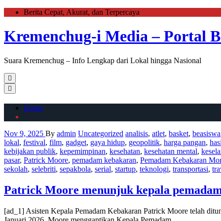
Skip
Berita Cepat, Akurat, dan Terpercaya
to
the
Kremenchug-i Media – Portal B
content
Suara Kremenchug – Info Lengkap dari Lokal hingga Nasional
Primary
Menu
Home
Nov 9, 2025
By
admin
Uncategorized
analisis
,
atlet
,
basket
,
beasiswa
lokal
,
festival
,
film
,
gadget
,
gaya hidup
,
geopolitik
,
harga pangan
,
has
kebijakan publik
,
kepemimpinan
,
kesehatan
,
kesehatan mental
,
kesel
pasar
,
Patrick Moore
,
pemadam kebakaran
,
Pemadam Kebakaran Mon
sekolah
,
selebriti
,
sepakbola
,
serial
,
startup
,
teknologi
,
transportasi
,
tra
Patrick Moore menunjuk kepala pemadam
[ad_1] Asisten Kepala Pemadam Kebakaran Patrick Moore telah ditu
Januari 2026. Moore menggantikan Kepala Pemadam