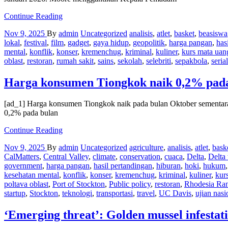
Patrick
Continue Reading
Moore
Nov 9, 2025
By
admin
Uncategorized
analisis
,
atlet
,
basket
,
beasiswa
menunjuk
lokal
,
festival
,
film
,
gadget
,
gaya hidup
,
geopolitik
,
harga pangan
,
has
kepala
mental
,
konflik
,
konser
,
kremenchug
,
kriminal
,
kuliner
,
kurs mata uan
pemadam
oblast
,
restoran
,
rumah sakit
,
sains
,
sekolah
,
selebriti
,
sepakbola
,
serial
kebakaran
Monterey
berikutnya
Harga konsumen Tiongkok naik 0,2% pada
[ad_1] Harga konsumen Tiongkok naik pada bulan Oktober sementara 
0,2% pada bulan
Harga
Continue Reading
konsumen
Nov 9, 2025
By
admin
Uncategorized
agriculture
,
analisis
,
atlet
,
bask
Tiongkok
CalMatters
,
Central Valley
,
climate
,
conservation
,
cuaca
,
Delta
,
Delta 
naik
government
,
harga pangan
,
hasil pertandingan
,
hiburan
,
hoki
,
hukum
0,2%
kesehatan mental
,
konflik
,
konser
,
kremenchug
,
kriminal
,
kuliner
,
kur
pada
poltava oblast
,
Port of Stockton
,
Public policy
,
restoran
,
Rhodesia Ra
bulan
startup
,
Stockton
,
teknologi
,
transportasi
,
travel
,
UC Davis
,
ujian nasi
Oktober
dibandingkan
tahun
‘Emerging threat’: Golden mussel infestati
sebelumnya