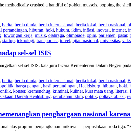
methodically crushed a handful of golden mussels, popping the shells 
,
berita
,
berita dunia
,
berita internasional
,
berita lokal
,
berita nasional
,
bi
il pertandingan
,
hiburan
,
hoki
,
hukum
,
iklim
,
inflasi
,
inovasi
,
internet
,
i
g
,
lowongan kerja
,
musik
,
olahraga
,
olimpiade
,
opini
,
parlemen
,
pasar
,
,
startup
,
teknologi
,
transportasi
,
travel
,
ujian nasional
,
universitas
,
vaks
adap sel-sel ISIS
argetkan sel-sel ISIS, kata juru bicara Kementerian Dalam Negeri pad
,
berita
,
berita dunia
,
berita internasional
,
berita lokal
,
berita nasional
,
B
opolitik
,
harga pangan
,
hasil pertandingan
,
Healdsburg
,
hiburan
,
hoki
,
onflik
,
konser
,
kremenchug
,
kriminal
,
kuliner
,
kurs mata uang
,
literasi
,
stakaan Daerah Healdsburg
,
perubahan iklim
,
politik
,
poltava oblast
,
re
g memenangkan penghargaan nasional kare
ional atas program penjangkauan uniknya — perpustakaan roda tiga.