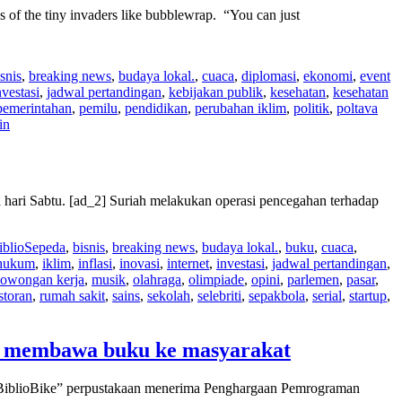
of the tiny invaders like bubblewrap. “You can just
snis
,
breaking news
,
budaya lokal.
,
cuaca
,
diplomasi
,
ekonomi
,
event
nvestasi
,
jadwal pertandingan
,
kebijakan publik
,
kesehatan
,
kesehatan
pemerintahan
,
pemilu
,
pendidikan
,
perubahan iklim
,
politik
,
poltava
in
a hari Sabtu. [ad_2] Suriah melakukan operasi pencegahan terhadap
iblioSepeda
,
bisnis
,
breaking news
,
budaya lokal.
,
buku
,
cuaca
,
hukum
,
iklim
,
inflasi
,
inovasi
,
internet
,
investasi
,
jadwal pertandingan
,
lowongan kerja
,
musik
,
olahraga
,
olimpiade
,
opini
,
parlemen
,
pasar
,
storan
,
rumah sakit
,
sains
,
sekolah
,
selebriti
,
sepakbola
,
serial
,
startup
,
na membawa buku ke masyarakat
 “BiblioBike” perpustakaan menerima Penghargaan Pemrograman