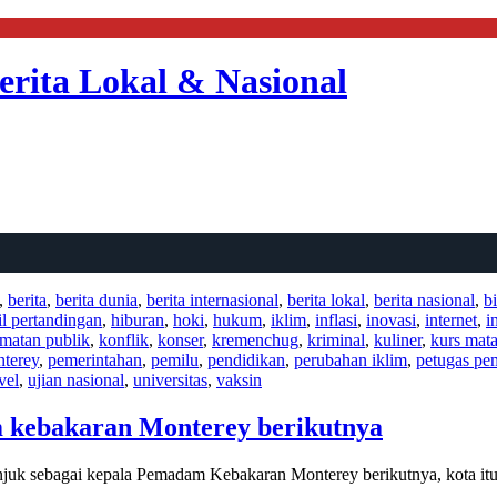
erita Lokal & Nasional
,
berita
,
berita dunia
,
berita internasional
,
berita lokal
,
berita nasional
,
bi
il pertandingan
,
hiburan
,
hoki
,
hukum
,
iklim
,
inflasi
,
inovasi
,
internet
,
i
amatan publik
,
konflik
,
konser
,
kremenchug
,
kriminal
,
kuliner
,
kurs mat
terey
,
pemerintahan
,
pemilu
,
pendidikan
,
perubahan iklim
,
petugas pe
vel
,
ujian nasional
,
universitas
,
vaksin
 kebakaran Monterey berikutnya
njuk sebagai kepala Pemadam Kebakaran Monterey berikutnya, kota i