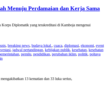
kah Menuju Perdamaian dan Kerja Sama
a Korps Diplomatik yang terakreditasi di Kamboja mengenai
snis
,
breaking news
,
budaya lokal.
,
cuaca
,
diplomasi
,
ekonomi
,
event
nvestasi
,
jadwal pertandingan
,
kebijakan publik
,
kesehatan
,
kesehatan
pemerintahan
,
pemilu
,
pendidikan
,
perubahan iklim
,
politik
,
poltava
in
ng mengakibatkan 13 kematian dan 33 luka serius,