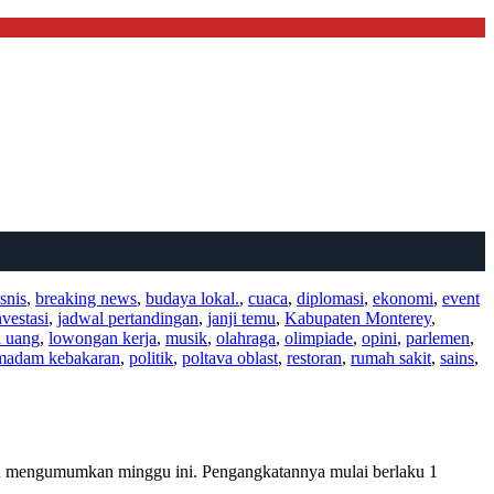
snis
,
breaking news
,
budaya lokal.
,
cuaca
,
diplomasi
,
ekonomi
,
event
nvestasi
,
jadwal pertandingan
,
janji temu
,
Kabupaten Monterey
,
a uang
,
lowongan kerja
,
musik
,
olahraga
,
olimpiade
,
opini
,
parlemen
,
madam kebakaran
,
politik
,
poltava oblast
,
restoran
,
rumah sakit
,
sains
,
tu mengumumkan minggu ini. Pengangkatannya mulai berlaku 1