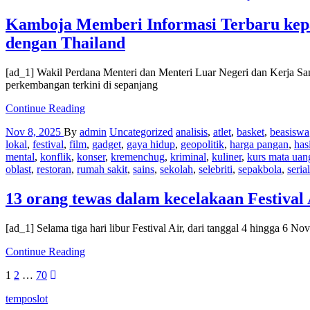
di
tengah
Kamboja Memberi Informasi Terbaru kep
gangguan
dengan Thailand
layanan
lalu
lintas
[ad_1] Wakil Perdana Menteri dan Menteri Luar Negeri dan Kerja Sa
udara
perkembangan terkini di sepanjang
nasional
Kamboja
Continue Reading
Memberi
Nov 8, 2025
By
admin
Uncategorized
analisis
,
atlet
,
basket
,
beasiswa
Informasi
lokal
,
festival
,
film
,
gadget
,
gaya hidup
,
geopolitik
,
harga pangan
,
has
Terbaru
mental
,
konflik
,
konser
,
kremenchug
,
kriminal
,
kuliner
,
kurs mata uan
kepada
oblast
,
restoran
,
rumah sakit
,
sains
,
sekolah
,
selebriti
,
sepakbola
,
serial
Para
Diplomat
tentang
13 orang tewas dalam kecelakaan Festival 
Langkah-
Langkah
[ad_1] Selama tiga hari libur Festival Air, dari tanggal 4 hingga 6 N
Menuju
Perdamaian
13
Continue Reading
dan
orang
Kerja
Posts
1
2
…
70
tewas
Sama
dalam
pagination
dengan
temposlot
kecelakaan
Thailand