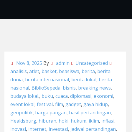
Nov 8, 2025
By
admin
Uncategorized
analisis
,
atlet
,
basket
,
beasiswa
,
berita
,
berita
dunia
,
berita internasional
,
berita lokal
,
berita
nasional
,
BiblioSepeda
,
bisnis
,
breaking news
,
budaya lokal.
,
buku
,
cuaca
,
diplomasi
,
ekonomi
,
event lokal
,
festival
,
film
,
gadget
,
gaya hidup
,
geopolitik
,
harga pangan
,
hasil pertandingan
,
Healdsburg
,
hiburan
,
hoki
,
hukum
,
iklim
,
inflasi
,
inovasi
,
internet
,
investasi
,
jadwal pertandingan
,