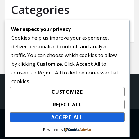
Categories
We respect your privacy
Uncategorized
Cookies help us improve your experience,
deliver personalized content, and analyze
traffic. You can choose which cookies to allow
by clicking
Customize
. Click
Accept All
to
consent or
Reject All
to decline non-essential
cookies.
CUSTOMIZE
REJECT ALL
ACCEPT ALL
Copyright © 2025 | Powered by
WordPress
|
Powered by
awpbusinesspress theme by A WP Life