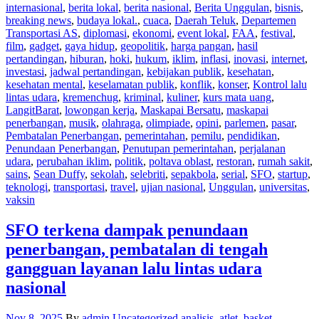
internasional
,
berita lokal
,
berita nasional
,
Berita Unggulan
,
bisnis
,
breaking news
,
budaya lokal.
,
cuaca
,
Daerah Teluk
,
Departemen
Transportasi AS
,
diplomasi
,
ekonomi
,
event lokal
,
FAA
,
festival
,
film
,
gadget
,
gaya hidup
,
geopolitik
,
harga pangan
,
hasil
pertandingan
,
hiburan
,
hoki
,
hukum
,
iklim
,
inflasi
,
inovasi
,
internet
,
investasi
,
jadwal pertandingan
,
kebijakan publik
,
kesehatan
,
kesehatan mental
,
keselamatan publik
,
konflik
,
konser
,
Kontrol lalu
lintas udara
,
kremenchug
,
kriminal
,
kuliner
,
kurs mata uang
,
LangitBarat
,
lowongan kerja
,
Maskapai Bersatu
,
maskapai
penerbangan
,
musik
,
olahraga
,
olimpiade
,
opini
,
parlemen
,
pasar
,
Pembatalan Penerbangan
,
pemerintahan
,
pemilu
,
pendidikan
,
Penundaan Penerbangan
,
Penutupan pemerintahan
,
perjalanan
udara
,
perubahan iklim
,
politik
,
poltava oblast
,
restoran
,
rumah sakit
,
sains
,
Sean Duffy
,
sekolah
,
selebriti
,
sepakbola
,
serial
,
SFO
,
startup
,
teknologi
,
transportasi
,
travel
,
ujian nasional
,
Unggulan
,
universitas
,
vaksin
SFO terkena dampak penundaan
penerbangan, pembatalan di tengah
gangguan layanan lalu lintas udara
nasional
Nov 8, 2025
By
admin
Uncategorized
analisis
,
atlet
,
basket
,