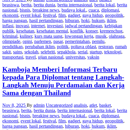
beasiswa
,
berita
,
berita dunia
,
berita internasional
,
berita lokal
,
berita
nasional
,
bisnis
,
breaking news
,
budaya lokal.
,
cuaca
,
diplomasi
,
ekonomi
,
event lokal
,
festival
,
film
,
gadget
,
gaya hidup
,
geopolitik
,
harga pangan
,
hasil pertandingan
,
hiburan
,
hoki
,
hukum
,
iklim
,
inflasi
,
inovasi
,
internet
,
investasi
,
jadwal pertandingan
,
kebijakan
publik
,
kesehatan
,
kesehatan mental
,
konflik
,
konser
,
kremenchug
,
kriminal
,
kuliner
,
kurs mata uang
,
lowongan kerja
,
musik
,
olahraga
,
olimpiade
,
opini
,
parlemen
,
pasar
,
pemerintahan
,
pemilu
,
pendidikan
,
perubahan iklim
,
politik
,
poltava oblast
,
restoran
,
rumah
sakit
,
sains
,
sekolah
,
selebriti
,
sepakbola
,
serial
,
startup
,
teknologi
,
transportasi
,
travel
,
ujian nasional
,
universitas
,
vaksin
Kamboja Memberi Informasi Terbaru
kepada Para Diplomat tentang Langkah-
Langkah Menuju Perdamaian dan Kerja
Sama dengan Thailand
Nov 8, 2025
By
admin
Uncategorized
analisis
,
atlet
,
basket
,
beasiswa
,
berita
,
berita dunia
,
berita internasional
,
berita lokal
,
berita
nasional
,
bisnis
,
breaking news
,
budaya lokal.
,
cuaca
,
diplomasi
,
ekonomi
,
event lokal
,
festival
,
film
,
gadget
,
gaya hidup
,
geopolitik
,
harga pangan
,
hasil pertandingan
,
hiburan
,
hoki
,
hukum
,
iklim
,