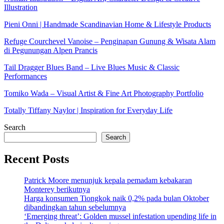
Illustration
Pieni Onni | Handmade Scandinavian Home & Lifestyle Products
Refuge Courchevel Vanoise – Penginapan Gunung & Wisata Alam
di Pegunungan Alpen Prancis
Tail Dragger Blues Band – Live Blues Music & Classic
Performances
Tomiko Wada – Visual Artist & Fine Art Photography Portfolio
Totally Tiffany Naylor | Inspiration for Everyday Life
Search
Search
Recent Posts
Patrick Moore menunjuk kepala pemadam kebakaran
Monterey berikutnya
Harga konsumen Tiongkok naik 0,2% pada bulan Oktober
dibandingkan tahun sebelumnya
‘Emerging threat’: Golden mussel infestation upending life in