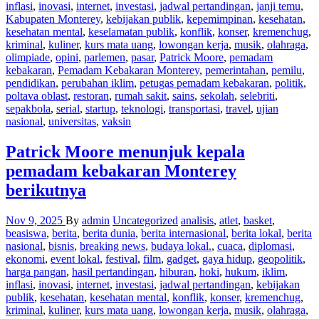
inflasi
,
inovasi
,
internet
,
investasi
,
jadwal pertandingan
,
janji temu
,
Kabupaten Monterey
,
kebijakan publik
,
kepemimpinan
,
kesehatan
,
kesehatan mental
,
keselamatan publik
,
konflik
,
konser
,
kremenchug
,
kriminal
,
kuliner
,
kurs mata uang
,
lowongan kerja
,
musik
,
olahraga
,
olimpiade
,
opini
,
parlemen
,
pasar
,
Patrick Moore
,
pemadam
kebakaran
,
Pemadam Kebakaran Monterey
,
pemerintahan
,
pemilu
,
pendidikan
,
perubahan iklim
,
petugas pemadam kebakaran
,
politik
,
poltava oblast
,
restoran
,
rumah sakit
,
sains
,
sekolah
,
selebriti
,
sepakbola
,
serial
,
startup
,
teknologi
,
transportasi
,
travel
,
ujian
nasional
,
universitas
,
vaksin
Patrick Moore menunjuk kepala
pemadam kebakaran Monterey
berikutnya
Nov 9, 2025
By
admin
Uncategorized
analisis
,
atlet
,
basket
,
beasiswa
,
berita
,
berita dunia
,
berita internasional
,
berita lokal
,
berita
nasional
,
bisnis
,
breaking news
,
budaya lokal.
,
cuaca
,
diplomasi
,
ekonomi
,
event lokal
,
festival
,
film
,
gadget
,
gaya hidup
,
geopolitik
,
harga pangan
,
hasil pertandingan
,
hiburan
,
hoki
,
hukum
,
iklim
,
inflasi
,
inovasi
,
internet
,
investasi
,
jadwal pertandingan
,
kebijakan
publik
,
kesehatan
,
kesehatan mental
,
konflik
,
konser
,
kremenchug
,
kriminal
,
kuliner
,
kurs mata uang
,
lowongan kerja
,
musik
,
olahraga
,