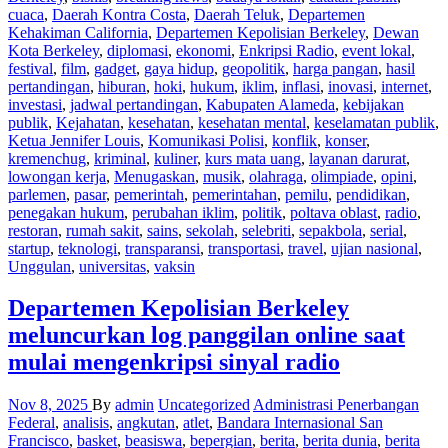
cuaca
,
Daerah Kontra Costa
,
Daerah Teluk
,
Departemen
Kehakiman California
,
Departemen Kepolisian Berkeley
,
Dewan
Kota Berkeley
,
diplomasi
,
ekonomi
,
Enkripsi Radio
,
event lokal
,
festival
,
film
,
gadget
,
gaya hidup
,
geopolitik
,
harga pangan
,
hasil
pertandingan
,
hiburan
,
hoki
,
hukum
,
iklim
,
inflasi
,
inovasi
,
internet
,
investasi
,
jadwal pertandingan
,
Kabupaten Alameda
,
kebijakan
publik
,
Kejahatan
,
kesehatan
,
kesehatan mental
,
keselamatan publik
,
Ketua Jennifer Louis
,
Komunikasi Polisi
,
konflik
,
konser
,
kremenchug
,
kriminal
,
kuliner
,
kurs mata uang
,
layanan darurat
,
lowongan kerja
,
Menugaskan
,
musik
,
olahraga
,
olimpiade
,
opini
,
parlemen
,
pasar
,
pemerintah
,
pemerintahan
,
pemilu
,
pendidikan
,
penegakan hukum
,
perubahan iklim
,
politik
,
poltava oblast
,
radio
,
restoran
,
rumah sakit
,
sains
,
sekolah
,
selebriti
,
sepakbola
,
serial
,
startup
,
teknologi
,
transparansi
,
transportasi
,
travel
,
ujian nasional
,
Unggulan
,
universitas
,
vaksin
Departemen Kepolisian Berkeley
meluncurkan log panggilan online saat
mulai mengenkripsi sinyal radio
Nov 8, 2025
By
admin
Uncategorized
Administrasi Penerbangan
Federal
,
analisis
,
angkutan
,
atlet
,
Bandara Internasional San
Francisco
,
basket
,
beasiswa
,
bepergian
,
berita
,
berita dunia
,
berita