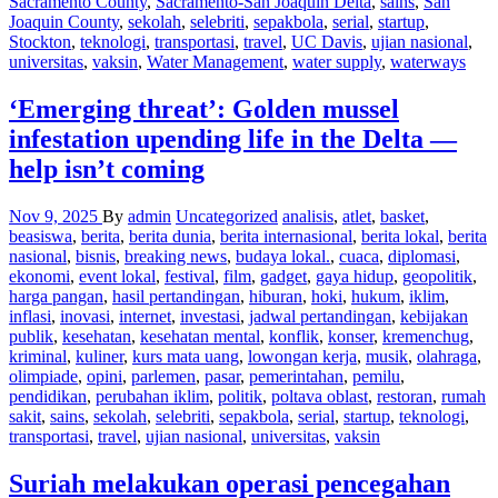
Sacramento County
,
Sacramento-San Joaquin Delta
,
sains
,
San
Joaquin County
,
sekolah
,
selebriti
,
sepakbola
,
serial
,
startup
,
Stockton
,
teknologi
,
transportasi
,
travel
,
UC Davis
,
ujian nasional
,
universitas
,
vaksin
,
Water Management
,
water supply
,
waterways
‘Emerging threat’: Golden mussel
infestation upending life in the Delta —
help isn’t coming
Nov 9, 2025
By
admin
Uncategorized
analisis
,
atlet
,
basket
,
beasiswa
,
berita
,
berita dunia
,
berita internasional
,
berita lokal
,
berita
nasional
,
bisnis
,
breaking news
,
budaya lokal.
,
cuaca
,
diplomasi
,
ekonomi
,
event lokal
,
festival
,
film
,
gadget
,
gaya hidup
,
geopolitik
,
harga pangan
,
hasil pertandingan
,
hiburan
,
hoki
,
hukum
,
iklim
,
inflasi
,
inovasi
,
internet
,
investasi
,
jadwal pertandingan
,
kebijakan
publik
,
kesehatan
,
kesehatan mental
,
konflik
,
konser
,
kremenchug
,
kriminal
,
kuliner
,
kurs mata uang
,
lowongan kerja
,
musik
,
olahraga
,
olimpiade
,
opini
,
parlemen
,
pasar
,
pemerintahan
,
pemilu
,
pendidikan
,
perubahan iklim
,
politik
,
poltava oblast
,
restoran
,
rumah
sakit
,
sains
,
sekolah
,
selebriti
,
sepakbola
,
serial
,
startup
,
teknologi
,
transportasi
,
travel
,
ujian nasional
,
universitas
,
vaksin
Suriah melakukan operasi pencegahan