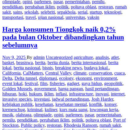
olimpiade
,
opini
,
parlemen
,
pasar
,
pemerintahan
,
pemilu
,
pendidikan
,
perubahan iklim
,
politik
,
poltava oblast
,
restoran
,
rumah
sakit
,
sains
,
sekolah
,
selebriti
,
sepakbola
,
serial
,
startup
,
teknologi
,
transportasi
,
travel
,
ujian nasional
,
universitas
,
vaksin
Harga konsumen Tiongkok naik 0,2%
pada bulan Oktober dibandingkan tahun
sebelumnya
Nov 9, 2025
By
admin
Uncategorized
agriculture
,
analisis
,
atlet
,
basket
,
beasiswa
,
berita
,
berita dunia
,
berita internasional
,
berita
lokal
,
berita nasional
,
bisnis
,
breaking news
,
budaya lokal.
,
California
,
CalMatters
,
Central Valley
,
climate
,
conservation
,
cuaca
,
Delta
,
Delta tunnel
,
diplomasi
,
ecology
,
ekonomi
,
environment
,
event lokal
,
festival
,
film
,
fisheries
,
gadget
,
gaya hidup
,
geopolitik
,
Golden Mussels
,
government
,
harga pangan
,
hasil pertandingan
,
hiburan
,
hoki
,
hukum
,
iklim
,
inflasi
,
infrastructure
,
inovasi
,
internet
,
invasive species
,
investasi
,
jadwal pertandingan
,
Josh Harder
,
kebijakan publik
,
kesehatan
,
kesehatan mental
,
konflik
,
konser
,
kremenchug
,
kriminal
,
kuliner
,
kurs mata uang
,
lowongan kerja
,
musik
,
olahraga
,
olimpiade
,
opini
,
parlemen
,
pasar
,
pemerintahan
,
pemilu
,
pendidikan
,
perubahan iklim
,
politik
,
poltava oblast
,
Port of
Stockton
,
Public policy
,
restoran
,
Rhodesia Ransom
,
rumah sakit
,