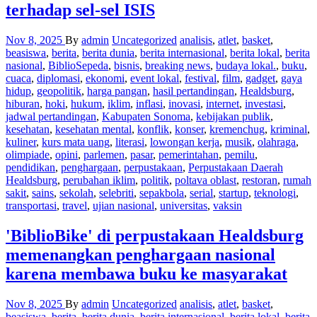
terhadap sel-sel ISIS
Nov 8, 2025
By
admin
Uncategorized
analisis
,
atlet
,
basket
,
beasiswa
,
berita
,
berita dunia
,
berita internasional
,
berita lokal
,
berita
nasional
,
BiblioSepeda
,
bisnis
,
breaking news
,
budaya lokal.
,
buku
,
cuaca
,
diplomasi
,
ekonomi
,
event lokal
,
festival
,
film
,
gadget
,
gaya
hidup
,
geopolitik
,
harga pangan
,
hasil pertandingan
,
Healdsburg
,
hiburan
,
hoki
,
hukum
,
iklim
,
inflasi
,
inovasi
,
internet
,
investasi
,
jadwal pertandingan
,
Kabupaten Sonoma
,
kebijakan publik
,
kesehatan
,
kesehatan mental
,
konflik
,
konser
,
kremenchug
,
kriminal
,
kuliner
,
kurs mata uang
,
literasi
,
lowongan kerja
,
musik
,
olahraga
,
olimpiade
,
opini
,
parlemen
,
pasar
,
pemerintahan
,
pemilu
,
pendidikan
,
penghargaan
,
perpustakaan
,
Perpustakaan Daerah
Healdsburg
,
perubahan iklim
,
politik
,
poltava oblast
,
restoran
,
rumah
sakit
,
sains
,
sekolah
,
selebriti
,
sepakbola
,
serial
,
startup
,
teknologi
,
transportasi
,
travel
,
ujian nasional
,
universitas
,
vaksin
'BiblioBike' di perpustakaan Healdsburg
memenangkan penghargaan nasional
karena membawa buku ke masyarakat
Nov 8, 2025
By
admin
Uncategorized
analisis
,
atlet
,
basket
,
beasiswa
,
berita
,
berita dunia
,
berita internasional
,
berita lokal
,
berita