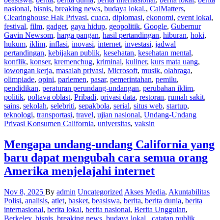
nasional
,
bisnis
,
breaking news
,
budaya lokal.
,
CalMatters
,
Clearinghouse Hak Privasi
,
cuaca
,
diplomasi
,
ekonomi
,
event lokal
,
festival
,
film
,
gadget
,
gaya hidup
,
geopolitik
,
Google
,
Gubernur
Gavin Newsom
,
harga pangan
,
hasil pertandingan
,
hiburan
,
hoki
,
hukum
,
iklim
,
inflasi
,
inovasi
,
internet
,
investasi
,
jadwal
pertandingan
,
kebijakan publik
,
kesehatan
,
kesehatan mental
,
konflik
,
konser
,
kremenchug
,
kriminal
,
kuliner
,
kurs mata uang
,
lowongan kerja
,
masalah privasi
,
Microsoft
,
musik
,
olahraga
,
olimpiade
,
opini
,
parlemen
,
pasar
,
pemerintahan
,
pemilu
,
pendidikan
,
peraturan perundang-undangan
,
perubahan iklim
,
politik
,
poltava oblast
,
Pribadi
,
privasi data
,
restoran
,
rumah sakit
,
sains
,
sekolah
,
selebriti
,
sepakbola
,
serial
,
situs web
,
startup
,
teknologi
,
transportasi
,
travel
,
ujian nasional
,
Undang-Undang
Privasi Konsumen California
,
universitas
,
vaksin
Mengapa undang-undang California yang
baru dapat mengubah cara semua orang
Amerika menjelajahi internet
Nov 8, 2025
By
admin
Uncategorized
Akses Media
,
Akuntabilitas
Polisi
,
analisis
,
atlet
,
basket
,
beasiswa
,
berita
,
berita dunia
,
berita
internasional
,
berita lokal
,
berita nasional
,
Berita Unggulan
,
Berkeley
,
bisnis
,
breaking news
,
budaya lokal.
,
catatan publik
,