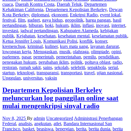
cuaca
,
Daerah Kontra Costa
,
Daerah Teluk
,
Departemen
Kehakiman California
,
Departemen Kepolisian Berkeley
,
Dewan
Kota Berkeley
,
diplomasi
,
ekonomi
,
Enkripsi Radio
,
event lokal
,
festival
,
film
,
gadget
,
gaya hidup
,
geopolitik
,
harga pangan
,
hasil
pertandingan
,
hiburan
,
hoki
,
hukum
,
iklim
,
inflasi
,
inovasi
,
internet
,
investasi
,
jadwal pertandingan
,
Kabupaten Alameda
,
kebijakan
publik
,
Kejahatan
,
kesehatan
,
kesehatan mental
,
keselamatan publik
,
Ketua Jennifer Louis
,
Komunikasi Polisi
,
konflik
,
konser
,
kremenchug
,
kriminal
,
kuliner
,
kurs mata uang
,
layanan darurat
,
lowongan kerja
,
Menugaskan
,
musik
,
olahraga
,
olimpiade
,
opini
,
parlemen
,
pasar
,
pemerintah
,
pemerintahan
,
pemilu
,
pendidikan
,
penegakan hukum
,
perubahan iklim
,
politik
,
poltava oblast
,
radio
,
restoran
,
rumah sakit
,
sains
,
sekolah
,
selebriti
,
sepakbola
,
serial
,
startup
,
teknologi
,
transparansi
,
transportasi
,
travel
,
ujian nasional
,
Unggulan
,
universitas
,
vaksin
Departemen Kepolisian Berkeley
meluncurkan log panggilan online saat
mulai mengenkripsi sinyal radio
Nov 8, 2025
By
admin
Uncategorized
Administrasi Penerbangan
Federal
,
analisis
,
angkutan
,
atlet
,
Bandara Internasional San
Francisco
,
basket
,
beasiswa
,
bepergian
,
berita
,
berita dunia
,
berita