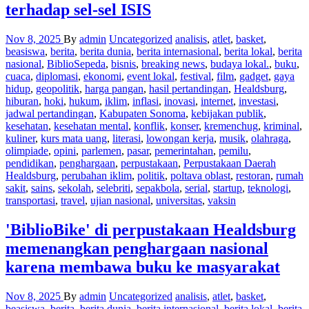
terhadap sel-sel ISIS
Nov 8, 2025
By
admin
Uncategorized
analisis
,
atlet
,
basket
,
beasiswa
,
berita
,
berita dunia
,
berita internasional
,
berita lokal
,
berita
nasional
,
BiblioSepeda
,
bisnis
,
breaking news
,
budaya lokal.
,
buku
,
cuaca
,
diplomasi
,
ekonomi
,
event lokal
,
festival
,
film
,
gadget
,
gaya
hidup
,
geopolitik
,
harga pangan
,
hasil pertandingan
,
Healdsburg
,
hiburan
,
hoki
,
hukum
,
iklim
,
inflasi
,
inovasi
,
internet
,
investasi
,
jadwal pertandingan
,
Kabupaten Sonoma
,
kebijakan publik
,
kesehatan
,
kesehatan mental
,
konflik
,
konser
,
kremenchug
,
kriminal
,
kuliner
,
kurs mata uang
,
literasi
,
lowongan kerja
,
musik
,
olahraga
,
olimpiade
,
opini
,
parlemen
,
pasar
,
pemerintahan
,
pemilu
,
pendidikan
,
penghargaan
,
perpustakaan
,
Perpustakaan Daerah
Healdsburg
,
perubahan iklim
,
politik
,
poltava oblast
,
restoran
,
rumah
sakit
,
sains
,
sekolah
,
selebriti
,
sepakbola
,
serial
,
startup
,
teknologi
,
transportasi
,
travel
,
ujian nasional
,
universitas
,
vaksin
'BiblioBike' di perpustakaan Healdsburg
memenangkan penghargaan nasional
karena membawa buku ke masyarakat
Nov 8, 2025
By
admin
Uncategorized
analisis
,
atlet
,
basket
,
beasiswa
,
berita
,
berita dunia
,
berita internasional
,
berita lokal
,
berita