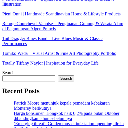
Illustration
Pieni Onni | Handmade Scandinavian Home & Lifestyle Products
Refuge Courchevel Vanoise – Penginapan Gunung & Wisata Alam
di Pegunungan Alpen Prancis
Tail Dragger Blues Band – Live Blues Music & Classic
Performances
Tomiko Wada – Visual Artist & Fine Art Photography Portfolio
Totally Tiffany Naylor | Inspiration for Everyday Life
Search
Search
Recent Posts
Patrick Moore menunjuk kepala pemadam kebakaran
Monterey berikutnya
Harga konsumen Tiongkok naik 0,2% pada bulan Oktober
dibandingkan tahun sebelumnya
‘Emerging threat’: Golden mussel infestation upending life in