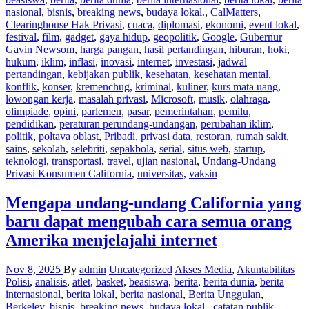
nasional
,
bisnis
,
breaking news
,
budaya lokal.
,
CalMatters
,
Clearinghouse Hak Privasi
,
cuaca
,
diplomasi
,
ekonomi
,
event lokal
,
festival
,
film
,
gadget
,
gaya hidup
,
geopolitik
,
Google
,
Gubernur
Gavin Newsom
,
harga pangan
,
hasil pertandingan
,
hiburan
,
hoki
,
hukum
,
iklim
,
inflasi
,
inovasi
,
internet
,
investasi
,
jadwal
pertandingan
,
kebijakan publik
,
kesehatan
,
kesehatan mental
,
konflik
,
konser
,
kremenchug
,
kriminal
,
kuliner
,
kurs mata uang
,
lowongan kerja
,
masalah privasi
,
Microsoft
,
musik
,
olahraga
,
olimpiade
,
opini
,
parlemen
,
pasar
,
pemerintahan
,
pemilu
,
pendidikan
,
peraturan perundang-undangan
,
perubahan iklim
,
politik
,
poltava oblast
,
Pribadi
,
privasi data
,
restoran
,
rumah sakit
,
sains
,
sekolah
,
selebriti
,
sepakbola
,
serial
,
situs web
,
startup
,
teknologi
,
transportasi
,
travel
,
ujian nasional
,
Undang-Undang
Privasi Konsumen California
,
universitas
,
vaksin
Mengapa undang-undang California yang
baru dapat mengubah cara semua orang
Amerika menjelajahi internet
Nov 8, 2025
By
admin
Uncategorized
Akses Media
,
Akuntabilitas
Polisi
,
analisis
,
atlet
,
basket
,
beasiswa
,
berita
,
berita dunia
,
berita
internasional
,
berita lokal
,
berita nasional
,
Berita Unggulan
,
Berkeley
,
bisnis
,
breaking news
,
budaya lokal.
,
catatan publik
,