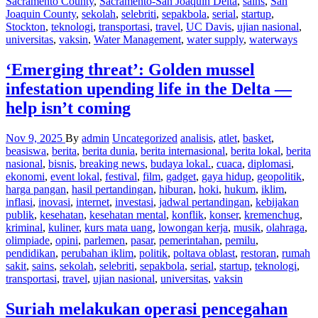
Sacramento County
,
Sacramento-San Joaquin Delta
,
sains
,
San
Joaquin County
,
sekolah
,
selebriti
,
sepakbola
,
serial
,
startup
,
Stockton
,
teknologi
,
transportasi
,
travel
,
UC Davis
,
ujian nasional
,
universitas
,
vaksin
,
Water Management
,
water supply
,
waterways
‘Emerging threat’: Golden mussel
infestation upending life in the Delta —
help isn’t coming
Nov 9, 2025
By
admin
Uncategorized
analisis
,
atlet
,
basket
,
beasiswa
,
berita
,
berita dunia
,
berita internasional
,
berita lokal
,
berita
nasional
,
bisnis
,
breaking news
,
budaya lokal.
,
cuaca
,
diplomasi
,
ekonomi
,
event lokal
,
festival
,
film
,
gadget
,
gaya hidup
,
geopolitik
,
harga pangan
,
hasil pertandingan
,
hiburan
,
hoki
,
hukum
,
iklim
,
inflasi
,
inovasi
,
internet
,
investasi
,
jadwal pertandingan
,
kebijakan
publik
,
kesehatan
,
kesehatan mental
,
konflik
,
konser
,
kremenchug
,
kriminal
,
kuliner
,
kurs mata uang
,
lowongan kerja
,
musik
,
olahraga
,
olimpiade
,
opini
,
parlemen
,
pasar
,
pemerintahan
,
pemilu
,
pendidikan
,
perubahan iklim
,
politik
,
poltava oblast
,
restoran
,
rumah
sakit
,
sains
,
sekolah
,
selebriti
,
sepakbola
,
serial
,
startup
,
teknologi
,
transportasi
,
travel
,
ujian nasional
,
universitas
,
vaksin
Suriah melakukan operasi pencegahan