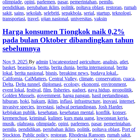
olimpiade
,
opini
,
parlemen
,
pasar
,
pemerintahan
,
pemilu
,
pendidikan
,
perubahan iklim
,
politik
,
poltava oblast
,
restoran
,
rumah
sakit
,
sains
,
sekolah
,
selebriti
,
sepakbola
,
serial
,
startup
,
teknologi
,
transportasi
,
travel
,
ujian nasional
,
universitas
,
vaksin
Harga konsumen Tiongkok naik 0,2%
pada bulan Oktober dibandingkan tahun
sebelumnya
Nov 9, 2025
By
admin
Uncategorized
agriculture
,
analisis
,
atlet
,
basket
,
beasiswa
,
berita
,
berita dunia
,
berita internasional
,
berita
lokal
,
berita nasional
,
bisnis
,
breaking news
,
budaya lokal.
,
California
,
CalMatters
,
Central Valley
,
climate
,
conservation
,
cuaca
,
Delta
,
Delta tunnel
,
diplomasi
,
ecology
,
ekonomi
,
environment
,
event lokal
,
festival
,
film
,
fisheries
,
gadget
,
gaya hidup
,
geopolitik
,
Golden Mussels
,
government
,
harga pangan
,
hasil pertandingan
,
hiburan
,
hoki
,
hukum
,
iklim
,
inflasi
,
infrastructure
,
inovasi
,
internet
,
invasive species
,
investasi
,
jadwal pertandingan
,
Josh Harder
,
kebijakan publik
,
kesehatan
,
kesehatan mental
,
konflik
,
konser
,
kremenchug
,
kriminal
,
kuliner
,
kurs mata uang
,
lowongan kerja
,
musik
,
olahraga
,
olimpiade
,
opini
,
parlemen
,
pasar
,
pemerintahan
,
pemilu
,
pendidikan
,
perubahan iklim
,
politik
,
poltava oblast
,
Port of
Stockton
,
Public policy
,
restoran
,
Rhodesia Ransom
,
rumah sakit
,