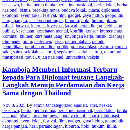
beasiswa
,
berita
,
berita dunia
,
berita internasional
,
berita lokal
,
berita
nasional
,
bisnis
,
breaking news
,
budaya lokal.
,
cuaca
,
diplomasi
,
ekonomi
,
event lokal
,
festival
,
film
,
gadget
,
gaya hidup
,
geopolitik
,
harga pangan
,
hasil pertandingan
,
hiburan
,
hoki
,
hukum
,
iklim
,
inflasi
,
inovasi
,
internet
,
investasi
,
jadwal pertandingan
,
kebijakan
publik
,
kesehatan
,
kesehatan mental
,
konflik
,
konser
,
kremenchug
,
kriminal
,
kuliner
,
kurs mata uang
,
lowongan kerja
,
musik
,
olahraga
,
olimpiade
,
opini
,
parlemen
,
pasar
,
pemerintahan
,
pemilu
,
pendidikan
,
perubahan iklim
,
politik
,
poltava oblast
,
restoran
,
rumah
sakit
,
sains
,
sekolah
,
selebriti
,
sepakbola
,
serial
,
startup
,
teknologi
,
transportasi
,
travel
,
ujian nasional
,
universitas
,
vaksin
Kamboja Memberi Informasi Terbaru
kepada Para Diplomat tentang Langkah-
Langkah Menuju Perdamaian dan Kerja
Sama dengan Thailand
Nov 8, 2025
By
admin
Uncategorized
analisis
,
atlet
,
basket
,
beasiswa
,
berita
,
berita dunia
,
berita internasional
,
berita lokal
,
berita
nasional
,
bisnis
,
breaking news
,
budaya lokal.
,
cuaca
,
diplomasi
,
ekonomi
,
event lokal
,
festival
,
film
,
gadget
,
gaya hidup
,
geopolitik
,
harga pangan
,
hasil pertandingan
,
hiburan
,
hoki
,
hukum
,
iklim
,