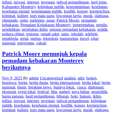
inflasi
,
inovasi
,
internet
,
investasi
,
jadwal pertandingan
,
janji temu
,
Kabupaten Monterey
,
kebijakan publik
,
kepemimpinan
,
kesehatan
,
kesehatan mental
,
keselamatan publik
,
konflik
,
konser
,
kremenchug
,
kriminal
,
kuliner
,
kurs mata uang
,
lowongan kerja
,
musik
,
olahraga
,
olimpiade
,
opini
,
parlemen
,
pasar
,
Patrick Moore
,
pemadam
kebakaran
,
Pemadam Kebakaran Monterey
,
pemerintahan
,
pemilu
,
pendidikan
,
perubahan iklim
,
petugas pemadam kebakaran
,
politik
,
poltava oblast
,
restoran
,
rumah sakit
,
sains
,
sekolah
,
selebriti
,
sepakbola
,
serial
,
startup
,
teknologi
,
transportasi
,
travel
,
ujian
nasional
,
universitas
,
vaksin
Patrick Moore menunjuk kepala
pemadam kebakaran Monterey
berikutnya
Nov 9, 2025
By
admin
Uncategorized
analisis
,
atlet
,
basket
,
beasiswa
,
berita
,
berita dunia
,
berita internasional
,
berita lokal
,
berita
nasional
,
bisnis
,
breaking news
,
budaya lokal.
,
cuaca
,
diplomasi
,
ekonomi
,
event lokal
,
festival
,
film
,
gadget
,
gaya hidup
,
geopolitik
,
harga pangan
,
hasil pertandingan
,
hiburan
,
hoki
,
hukum
,
iklim
,
inflasi
,
inovasi
,
internet
,
investasi
,
jadwal pertandingan
,
kebijakan
publik
,
kesehatan
,
kesehatan mental
,
konflik
,
konser
,
kremenchug
,
kriminal
,
kuliner
,
kurs mata uang
,
lowongan kerja
,
musik
,
olahraga
,