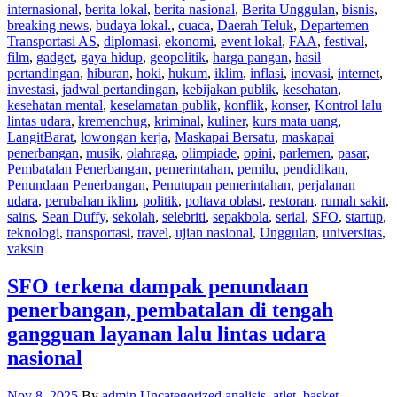
internasional
,
berita lokal
,
berita nasional
,
Berita Unggulan
,
bisnis
,
breaking news
,
budaya lokal.
,
cuaca
,
Daerah Teluk
,
Departemen
Transportasi AS
,
diplomasi
,
ekonomi
,
event lokal
,
FAA
,
festival
,
film
,
gadget
,
gaya hidup
,
geopolitik
,
harga pangan
,
hasil
pertandingan
,
hiburan
,
hoki
,
hukum
,
iklim
,
inflasi
,
inovasi
,
internet
,
investasi
,
jadwal pertandingan
,
kebijakan publik
,
kesehatan
,
kesehatan mental
,
keselamatan publik
,
konflik
,
konser
,
Kontrol lalu
lintas udara
,
kremenchug
,
kriminal
,
kuliner
,
kurs mata uang
,
LangitBarat
,
lowongan kerja
,
Maskapai Bersatu
,
maskapai
penerbangan
,
musik
,
olahraga
,
olimpiade
,
opini
,
parlemen
,
pasar
,
Pembatalan Penerbangan
,
pemerintahan
,
pemilu
,
pendidikan
,
Penundaan Penerbangan
,
Penutupan pemerintahan
,
perjalanan
udara
,
perubahan iklim
,
politik
,
poltava oblast
,
restoran
,
rumah sakit
,
sains
,
Sean Duffy
,
sekolah
,
selebriti
,
sepakbola
,
serial
,
SFO
,
startup
,
teknologi
,
transportasi
,
travel
,
ujian nasional
,
Unggulan
,
universitas
,
vaksin
SFO terkena dampak penundaan
penerbangan, pembatalan di tengah
gangguan layanan lalu lintas udara
nasional
Nov 8, 2025
By
admin
Uncategorized
analisis
,
atlet
,
basket
,