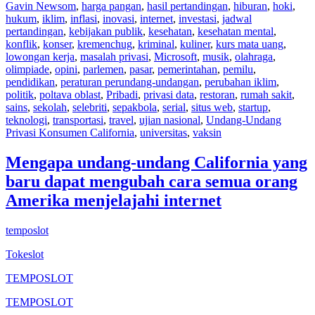
Gavin Newsom
,
harga pangan
,
hasil pertandingan
,
hiburan
,
hoki
,
hukum
,
iklim
,
inflasi
,
inovasi
,
internet
,
investasi
,
jadwal
pertandingan
,
kebijakan publik
,
kesehatan
,
kesehatan mental
,
konflik
,
konser
,
kremenchug
,
kriminal
,
kuliner
,
kurs mata uang
,
lowongan kerja
,
masalah privasi
,
Microsoft
,
musik
,
olahraga
,
olimpiade
,
opini
,
parlemen
,
pasar
,
pemerintahan
,
pemilu
,
pendidikan
,
peraturan perundang-undangan
,
perubahan iklim
,
politik
,
poltava oblast
,
Pribadi
,
privasi data
,
restoran
,
rumah sakit
,
sains
,
sekolah
,
selebriti
,
sepakbola
,
serial
,
situs web
,
startup
,
teknologi
,
transportasi
,
travel
,
ujian nasional
,
Undang-Undang
Privasi Konsumen California
,
universitas
,
vaksin
Mengapa undang-undang California yang
baru dapat mengubah cara semua orang
Amerika menjelajahi internet
temposlot
Tokeslot
TEMPOSLOT
TEMPOSLOT