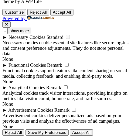
theme by A WP Life
Customize
Reject All
Accept All
Powered by
✖
...
show more
►
Necessary Cookies
Standard
Necessary cookies enable essential site features like secure log-ins
and consent preference adjustments. They do not store personal
data.
None
►
Functional Cookies
Remark
Functional cookies support features like content sharing on social
media, collecting feedback, and enabling third-party tools.
None
►
Analytical Cookies
Remark
Analytical cookies track visitor interactions, providing insights on
metrics like visitor count, bounce rate, and traffic sources.
None
►
Advertisement Cookies
Remark
Advertisement cookies deliver personalized ads based on your
previous visits and analyze the effectiveness of ad campaigns.
None
Reject All
Save My Preferences
Accept All