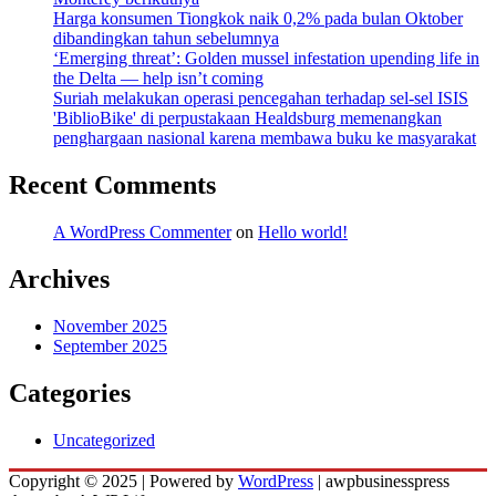
Harga konsumen Tiongkok naik 0,2% pada bulan Oktober
dibandingkan tahun sebelumnya
‘Emerging threat’: Golden mussel infestation upending life in
the Delta — help isn’t coming
Suriah melakukan operasi pencegahan terhadap sel-sel ISIS
'BiblioBike' di perpustakaan Healdsburg memenangkan
penghargaan nasional karena membawa buku ke masyarakat
Recent Comments
A WordPress Commenter
on
Hello world!
Archives
November 2025
September 2025
Categories
Uncategorized
Copyright © 2025 | Powered by
WordPress
|
awpbusinesspress