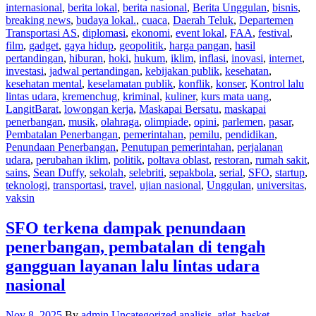
internasional
,
berita lokal
,
berita nasional
,
Berita Unggulan
,
bisnis
,
breaking news
,
budaya lokal.
,
cuaca
,
Daerah Teluk
,
Departemen
Transportasi AS
,
diplomasi
,
ekonomi
,
event lokal
,
FAA
,
festival
,
film
,
gadget
,
gaya hidup
,
geopolitik
,
harga pangan
,
hasil
pertandingan
,
hiburan
,
hoki
,
hukum
,
iklim
,
inflasi
,
inovasi
,
internet
,
investasi
,
jadwal pertandingan
,
kebijakan publik
,
kesehatan
,
kesehatan mental
,
keselamatan publik
,
konflik
,
konser
,
Kontrol lalu
lintas udara
,
kremenchug
,
kriminal
,
kuliner
,
kurs mata uang
,
LangitBarat
,
lowongan kerja
,
Maskapai Bersatu
,
maskapai
penerbangan
,
musik
,
olahraga
,
olimpiade
,
opini
,
parlemen
,
pasar
,
Pembatalan Penerbangan
,
pemerintahan
,
pemilu
,
pendidikan
,
Penundaan Penerbangan
,
Penutupan pemerintahan
,
perjalanan
udara
,
perubahan iklim
,
politik
,
poltava oblast
,
restoran
,
rumah sakit
,
sains
,
Sean Duffy
,
sekolah
,
selebriti
,
sepakbola
,
serial
,
SFO
,
startup
,
teknologi
,
transportasi
,
travel
,
ujian nasional
,
Unggulan
,
universitas
,
vaksin
SFO terkena dampak penundaan
penerbangan, pembatalan di tengah
gangguan layanan lalu lintas udara
nasional
Nov 8, 2025
By
admin
Uncategorized
analisis
,
atlet
,
basket
,