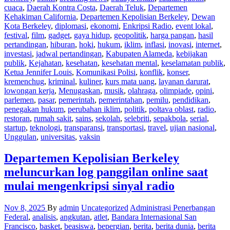
cuaca
,
Daerah Kontra Costa
,
Daerah Teluk
,
Departemen
Kehakiman California
,
Departemen Kepolisian Berkeley
,
Dewan
Kota Berkeley
,
diplomasi
,
ekonomi
,
Enkripsi Radio
,
event lokal
,
festival
,
film
,
gadget
,
gaya hidup
,
geopolitik
,
harga pangan
,
hasil
pertandingan
,
hiburan
,
hoki
,
hukum
,
iklim
,
inflasi
,
inovasi
,
internet
,
investasi
,
jadwal pertandingan
,
Kabupaten Alameda
,
kebijakan
publik
,
Kejahatan
,
kesehatan
,
kesehatan mental
,
keselamatan publik
,
Ketua Jennifer Louis
,
Komunikasi Polisi
,
konflik
,
konser
,
kremenchug
,
kriminal
,
kuliner
,
kurs mata uang
,
layanan darurat
,
lowongan kerja
,
Menugaskan
,
musik
,
olahraga
,
olimpiade
,
opini
,
parlemen
,
pasar
,
pemerintah
,
pemerintahan
,
pemilu
,
pendidikan
,
penegakan hukum
,
perubahan iklim
,
politik
,
poltava oblast
,
radio
,
restoran
,
rumah sakit
,
sains
,
sekolah
,
selebriti
,
sepakbola
,
serial
,
startup
,
teknologi
,
transparansi
,
transportasi
,
travel
,
ujian nasional
,
Unggulan
,
universitas
,
vaksin
Departemen Kepolisian Berkeley
meluncurkan log panggilan online saat
mulai mengenkripsi sinyal radio
Nov 8, 2025
By
admin
Uncategorized
Administrasi Penerbangan
Federal
,
analisis
,
angkutan
,
atlet
,
Bandara Internasional San
Francisco
,
basket
,
beasiswa
,
bepergian
,
berita
,
berita dunia
,
berita