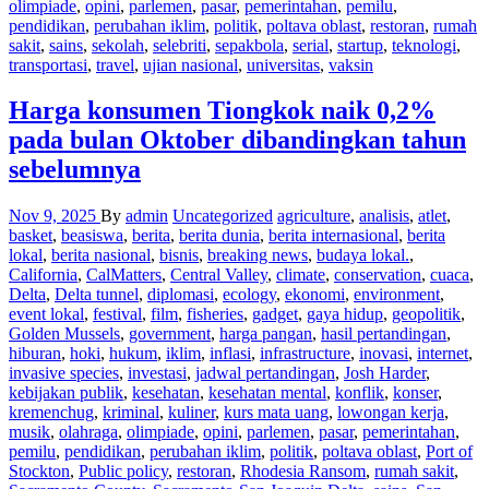
olimpiade
,
opini
,
parlemen
,
pasar
,
pemerintahan
,
pemilu
,
pendidikan
,
perubahan iklim
,
politik
,
poltava oblast
,
restoran
,
rumah
sakit
,
sains
,
sekolah
,
selebriti
,
sepakbola
,
serial
,
startup
,
teknologi
,
transportasi
,
travel
,
ujian nasional
,
universitas
,
vaksin
Harga konsumen Tiongkok naik 0,2%
pada bulan Oktober dibandingkan tahun
sebelumnya
Nov 9, 2025
By
admin
Uncategorized
agriculture
,
analisis
,
atlet
,
basket
,
beasiswa
,
berita
,
berita dunia
,
berita internasional
,
berita
lokal
,
berita nasional
,
bisnis
,
breaking news
,
budaya lokal.
,
California
,
CalMatters
,
Central Valley
,
climate
,
conservation
,
cuaca
,
Delta
,
Delta tunnel
,
diplomasi
,
ecology
,
ekonomi
,
environment
,
event lokal
,
festival
,
film
,
fisheries
,
gadget
,
gaya hidup
,
geopolitik
,
Golden Mussels
,
government
,
harga pangan
,
hasil pertandingan
,
hiburan
,
hoki
,
hukum
,
iklim
,
inflasi
,
infrastructure
,
inovasi
,
internet
,
invasive species
,
investasi
,
jadwal pertandingan
,
Josh Harder
,
kebijakan publik
,
kesehatan
,
kesehatan mental
,
konflik
,
konser
,
kremenchug
,
kriminal
,
kuliner
,
kurs mata uang
,
lowongan kerja
,
musik
,
olahraga
,
olimpiade
,
opini
,
parlemen
,
pasar
,
pemerintahan
,
pemilu
,
pendidikan
,
perubahan iklim
,
politik
,
poltava oblast
,
Port of
Stockton
,
Public policy
,
restoran
,
Rhodesia Ransom
,
rumah sakit
,