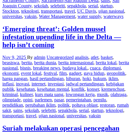
Sacramento County
,
Sacramento-San Joaquin Delta
,
sains
,
San
Joaquin County
,
sekolah
,
selebriti
,
sepakbola
,
serial
,
startup
,
Stockton
,
teknologi
,
transportasi
,
travel
,
UC Davis
,
ujian nasional
,
universitas
,
vaksin
,
Water Management
,
water supply
,
waterways
‘Emerging threat’: Golden mussel
infestation upending life in the Delta —
help isn’t coming
Nov 9, 2025
By
admin
Uncategorized
analisis
,
atlet
,
basket
,
beasiswa
,
berita
,
berita dunia
,
berita internasional
,
berita lokal
,
berita
nasional
,
bisnis
,
breaking news
,
budaya lokal.
,
cuaca
,
diplomasi
,
ekonomi
,
event lokal
,
festival
,
film
,
gadget
,
gaya hidup
,
geopolitik
,
harga pangan
,
hasil pertandingan
,
hiburan
,
hoki
,
hukum
,
iklim
,
inflasi
,
inovasi
,
internet
,
investasi
,
jadwal pertandingan
,
kebijakan
publik
,
kesehatan
,
kesehatan mental
,
konflik
,
konser
,
kremenchug
,
kriminal
,
kuliner
,
kurs mata uang
,
lowongan kerja
,
musik
,
olahraga
,
olimpiade
,
opini
,
parlemen
,
pasar
,
pemerintahan
,
pemilu
,
pendidikan
,
perubahan iklim
,
politik
,
poltava oblast
,
restoran
,
rumah
sakit
,
sains
,
sekolah
,
selebriti
,
sepakbola
,
serial
,
startup
,
teknologi
,
transportasi
,
travel
,
ujian nasional
,
universitas
,
vaksin
Suriah melakukan operasi pencegahan