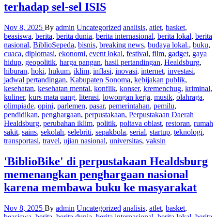
terhadap sel-sel ISIS
Nov 8, 2025
By
admin
Uncategorized
analisis
,
atlet
,
basket
,
beasiswa
,
berita
,
berita dunia
,
berita internasional
,
berita lokal
,
berita
nasional
,
BiblioSepeda
,
bisnis
,
breaking news
,
budaya lokal.
,
buku
,
cuaca
,
diplomasi
,
ekonomi
,
event lokal
,
festival
,
film
,
gadget
,
gaya
hidup
,
geopolitik
,
harga pangan
,
hasil pertandingan
,
Healdsburg
,
hiburan
,
hoki
,
hukum
,
iklim
,
inflasi
,
inovasi
,
internet
,
investasi
,
jadwal pertandingan
,
Kabupaten Sonoma
,
kebijakan publik
,
kesehatan
,
kesehatan mental
,
konflik
,
konser
,
kremenchug
,
kriminal
,
kuliner
,
kurs mata uang
,
literasi
,
lowongan kerja
,
musik
,
olahraga
,
olimpiade
,
opini
,
parlemen
,
pasar
,
pemerintahan
,
pemilu
,
pendidikan
,
penghargaan
,
perpustakaan
,
Perpustakaan Daerah
Healdsburg
,
perubahan iklim
,
politik
,
poltava oblast
,
restoran
,
rumah
sakit
,
sains
,
sekolah
,
selebriti
,
sepakbola
,
serial
,
startup
,
teknologi
,
transportasi
,
travel
,
ujian nasional
,
universitas
,
vaksin
'BiblioBike' di perpustakaan Healdsburg
memenangkan penghargaan nasional
karena membawa buku ke masyarakat
Nov 8, 2025
By
admin
Uncategorized
analisis
,
atlet
,
basket
,
beasiswa
,
berita
,
berita dunia
,
berita internasional
,
berita lokal
,
berita