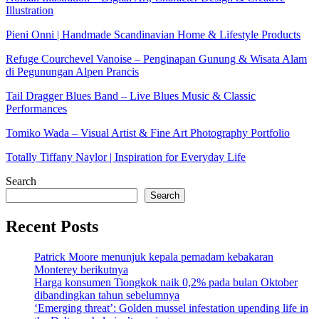
Illustration
Pieni Onni | Handmade Scandinavian Home & Lifestyle Products
Refuge Courchevel Vanoise – Penginapan Gunung & Wisata Alam
di Pegunungan Alpen Prancis
Tail Dragger Blues Band – Live Blues Music & Classic
Performances
Tomiko Wada – Visual Artist & Fine Art Photography Portfolio
Totally Tiffany Naylor | Inspiration for Everyday Life
Search
Search
Recent Posts
Patrick Moore menunjuk kepala pemadam kebakaran
Monterey berikutnya
Harga konsumen Tiongkok naik 0,2% pada bulan Oktober
dibandingkan tahun sebelumnya
‘Emerging threat’: Golden mussel infestation upending life in