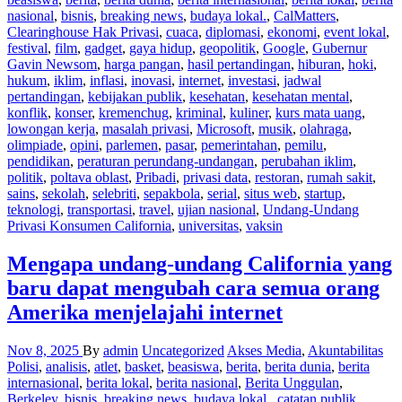
nasional
,
bisnis
,
breaking news
,
budaya lokal.
,
CalMatters
,
Clearinghouse Hak Privasi
,
cuaca
,
diplomasi
,
ekonomi
,
event lokal
,
festival
,
film
,
gadget
,
gaya hidup
,
geopolitik
,
Google
,
Gubernur
Gavin Newsom
,
harga pangan
,
hasil pertandingan
,
hiburan
,
hoki
,
hukum
,
iklim
,
inflasi
,
inovasi
,
internet
,
investasi
,
jadwal
pertandingan
,
kebijakan publik
,
kesehatan
,
kesehatan mental
,
konflik
,
konser
,
kremenchug
,
kriminal
,
kuliner
,
kurs mata uang
,
lowongan kerja
,
masalah privasi
,
Microsoft
,
musik
,
olahraga
,
olimpiade
,
opini
,
parlemen
,
pasar
,
pemerintahan
,
pemilu
,
pendidikan
,
peraturan perundang-undangan
,
perubahan iklim
,
politik
,
poltava oblast
,
Pribadi
,
privasi data
,
restoran
,
rumah sakit
,
sains
,
sekolah
,
selebriti
,
sepakbola
,
serial
,
situs web
,
startup
,
teknologi
,
transportasi
,
travel
,
ujian nasional
,
Undang-Undang
Privasi Konsumen California
,
universitas
,
vaksin
Mengapa undang-undang California yang
baru dapat mengubah cara semua orang
Amerika menjelajahi internet
Nov 8, 2025
By
admin
Uncategorized
Akses Media
,
Akuntabilitas
Polisi
,
analisis
,
atlet
,
basket
,
beasiswa
,
berita
,
berita dunia
,
berita
internasional
,
berita lokal
,
berita nasional
,
Berita Unggulan
,
Berkeley
,
bisnis
,
breaking news
,
budaya lokal.
,
catatan publik
,