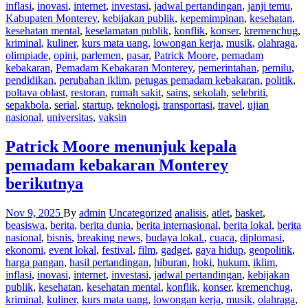
inflasi
,
inovasi
,
internet
,
investasi
,
jadwal pertandingan
,
janji temu
,
Kabupaten Monterey
,
kebijakan publik
,
kepemimpinan
,
kesehatan
,
kesehatan mental
,
keselamatan publik
,
konflik
,
konser
,
kremenchug
,
kriminal
,
kuliner
,
kurs mata uang
,
lowongan kerja
,
musik
,
olahraga
,
olimpiade
,
opini
,
parlemen
,
pasar
,
Patrick Moore
,
pemadam
kebakaran
,
Pemadam Kebakaran Monterey
,
pemerintahan
,
pemilu
,
pendidikan
,
perubahan iklim
,
petugas pemadam kebakaran
,
politik
,
poltava oblast
,
restoran
,
rumah sakit
,
sains
,
sekolah
,
selebriti
,
sepakbola
,
serial
,
startup
,
teknologi
,
transportasi
,
travel
,
ujian
nasional
,
universitas
,
vaksin
Patrick Moore menunjuk kepala
pemadam kebakaran Monterey
berikutnya
Nov 9, 2025
By
admin
Uncategorized
analisis
,
atlet
,
basket
,
beasiswa
,
berita
,
berita dunia
,
berita internasional
,
berita lokal
,
berita
nasional
,
bisnis
,
breaking news
,
budaya lokal.
,
cuaca
,
diplomasi
,
ekonomi
,
event lokal
,
festival
,
film
,
gadget
,
gaya hidup
,
geopolitik
,
harga pangan
,
hasil pertandingan
,
hiburan
,
hoki
,
hukum
,
iklim
,
inflasi
,
inovasi
,
internet
,
investasi
,
jadwal pertandingan
,
kebijakan
publik
,
kesehatan
,
kesehatan mental
,
konflik
,
konser
,
kremenchug
,
kriminal
,
kuliner
,
kurs mata uang
,
lowongan kerja
,
musik
,
olahraga
,