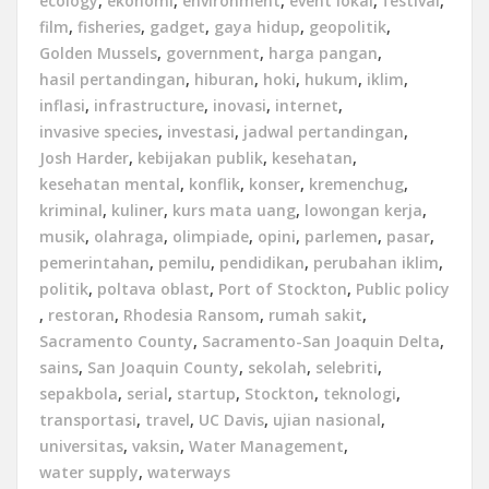
ecology
,
ekonomi
,
environment
,
event lokal
,
festival
,
film
,
fisheries
,
gadget
,
gaya hidup
,
geopolitik
,
Golden Mussels
,
government
,
harga pangan
,
hasil pertandingan
,
hiburan
,
hoki
,
hukum
,
iklim
,
inflasi
,
infrastructure
,
inovasi
,
internet
,
invasive species
,
investasi
,
jadwal pertandingan
,
Josh Harder
,
kebijakan publik
,
kesehatan
,
kesehatan mental
,
konflik
,
konser
,
kremenchug
,
kriminal
,
kuliner
,
kurs mata uang
,
lowongan kerja
,
musik
,
olahraga
,
olimpiade
,
opini
,
parlemen
,
pasar
,
pemerintahan
,
pemilu
,
pendidikan
,
perubahan iklim
,
politik
,
poltava oblast
,
Port of Stockton
,
Public policy
,
restoran
,
Rhodesia Ransom
,
rumah sakit
,
Sacramento County
,
Sacramento-San Joaquin Delta
,
sains
,
San Joaquin County
,
sekolah
,
selebriti
,
sepakbola
,
serial
,
startup
,
Stockton
,
teknologi
,
transportasi
,
travel
,
UC Davis
,
ujian nasional
,
universitas
,
vaksin
,
Water Management
,
water supply
,
waterways