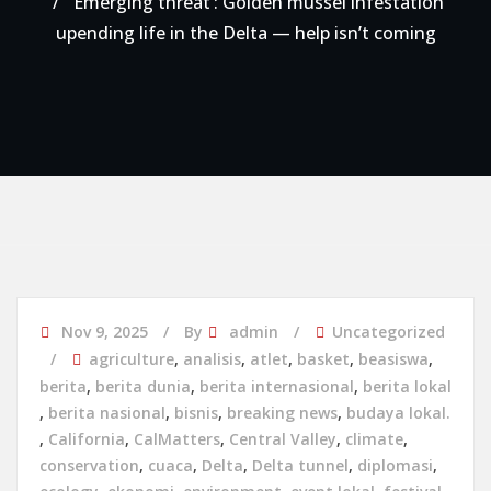
‘Emerging threat’: Golden mussel infestation
upending life in the Delta — help isn’t coming
Nov 9, 2025
By
admin
Uncategorized
agriculture
,
analisis
,
atlet
,
basket
,
beasiswa
,
berita
,
berita dunia
,
berita internasional
,
berita lokal
,
berita nasional
,
bisnis
,
breaking news
,
budaya lokal.
,
California
,
CalMatters
,
Central Valley
,
climate
,
conservation
,
cuaca
,
Delta
,
Delta tunnel
,
diplomasi
,