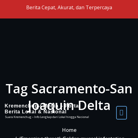
Skip to the content
Berita Cepat, Akurat, dan Terpercaya
Tag Sacramento-San
Joaquin Delta
Kremenchug-i Media – Portal
Berita Lokal & Nasional
Suara Kremenchug – Info Lengkap dari Lokal hingga Nasional
Home