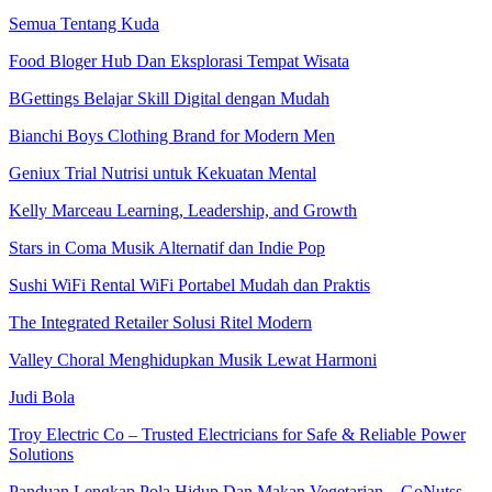
Semua Tentang Kuda
Food Bloger Hub Dan Eksplorasi Tempat Wisata
BGettings Belajar Skill Digital dengan Mudah
Bianchi Boys Clothing Brand for Modern Men
Geniux Trial Nutrisi untuk Kekuatan Mental
Kelly Marceau Learning, Leadership, and Growth
Stars in Coma Musik Alternatif dan Indie Pop
Sushi WiFi Rental WiFi Portabel Mudah dan Praktis
The Integrated Retailer Solusi Ritel Modern
Valley Choral Menghidupkan Musik Lewat Harmoni
Judi Bola
Troy Electric Co – Trusted Electricians for Safe & Reliable Power
Solutions
Panduan Lengkap Pola Hidup Dan Makan Vegetarian – GoNutss