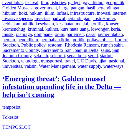
event lokal
,
festival
,
film
,
fisheries
,
gadget
,
gaya hidup
,
geopolitik
,
Golden Mussels
,
government
,
harga pangan
,
hasil pertandingan
,
hiburan
,
hoki
,
hukum
,
iklim
,
inflasi
,
infrastructure
,
inovasi
,
internet
,
invasive species
,
investasi
,
jadwal pertandingan
,
Josh Harder
,
kebijakan publik
,
kesehatan
,
kesehatan mental
,
konflik
,
konser
,
kremenchug
,
kriminal
,
kuliner
,
kurs mata uang
,
lowongan kerja
,
musik
,
olahraga
,
olimpiade
,
opini
,
parlemen
,
pasar
,
pemerintahan
,
pemilu
,
pendidikan
,
perubahan iklim
,
politik
,
poltava oblast
,
Port of
Stockton
,
Public policy
,
restoran
,
Rhodesia Ransom
,
rumah sakit
,
Sacramento County
,
Sacramento-San Joaquin Delta
,
sains
,
San
Joaquin County
,
sekolah
,
selebriti
,
sepakbola
,
serial
,
startup
,
Stockton
,
teknologi
,
transportasi
,
travel
,
UC Davis
,
ujian nasional
,
universitas
,
vaksin
,
Water Management
,
water supply
,
waterways
‘Emerging threat’: Golden mussel
infestation upending life in the Delta —
help isn’t coming
temposlot
Tokeslot
TEMPOSLOT