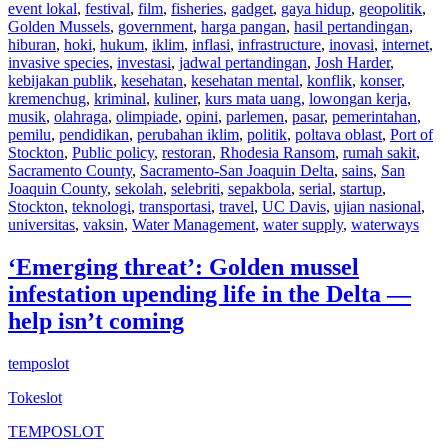
event lokal
,
festival
,
film
,
fisheries
,
gadget
,
gaya hidup
,
geopolitik
,
Golden Mussels
,
government
,
harga pangan
,
hasil pertandingan
,
hiburan
,
hoki
,
hukum
,
iklim
,
inflasi
,
infrastructure
,
inovasi
,
internet
,
invasive species
,
investasi
,
jadwal pertandingan
,
Josh Harder
,
kebijakan publik
,
kesehatan
,
kesehatan mental
,
konflik
,
konser
,
kremenchug
,
kriminal
,
kuliner
,
kurs mata uang
,
lowongan kerja
,
musik
,
olahraga
,
olimpiade
,
opini
,
parlemen
,
pasar
,
pemerintahan
,
pemilu
,
pendidikan
,
perubahan iklim
,
politik
,
poltava oblast
,
Port of
Stockton
,
Public policy
,
restoran
,
Rhodesia Ransom
,
rumah sakit
,
Sacramento County
,
Sacramento-San Joaquin Delta
,
sains
,
San
Joaquin County
,
sekolah
,
selebriti
,
sepakbola
,
serial
,
startup
,
Stockton
,
teknologi
,
transportasi
,
travel
,
UC Davis
,
ujian nasional
,
universitas
,
vaksin
,
Water Management
,
water supply
,
waterways
‘Emerging threat’: Golden mussel
infestation upending life in the Delta —
help isn’t coming
temposlot
Tokeslot
TEMPOSLOT