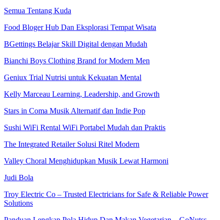
Semua Tentang Kuda
Food Bloger Hub Dan Eksplorasi Tempat Wisata
BGettings Belajar Skill Digital dengan Mudah
Bianchi Boys Clothing Brand for Modern Men
Geniux Trial Nutrisi untuk Kekuatan Mental
Kelly Marceau Learning, Leadership, and Growth
Stars in Coma Musik Alternatif dan Indie Pop
Sushi WiFi Rental WiFi Portabel Mudah dan Praktis
The Integrated Retailer Solusi Ritel Modern
Valley Choral Menghidupkan Musik Lewat Harmoni
Judi Bola
Troy Electric Co – Trusted Electricians for Safe & Reliable Power
Solutions
Panduan Lengkap Pola Hidup Dan Makan Vegetarian – GoNutss