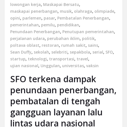
lowongan kerja
,
Maskapai Bersatu
,
maskapai penerbangan
,
musik
,
olahraga
,
olimpiade
,
opini
,
parlemen
,
pasar
,
Pembatalan Penerbangan
,
pemerintahan
,
pemilu
,
pendidikan
,
Penundaan Penerbangan
,
Penutupan pemerintahan
,
perjalanan udara
,
perubahan iklim
,
politik
,
poltava oblast
,
restoran
,
rumah sakit
,
sains
,
Sean Duffy
,
sekolah
,
selebriti
,
sepakbola
,
serial
,
SFO
,
startup
,
teknologi
,
transportasi
,
travel
,
ujian nasional
,
Unggulan
,
universitas
,
vaksin
SFO terkena dampak
penundaan penerbangan,
pembatalan di tengah
gangguan layanan lalu
lintas udara nasional