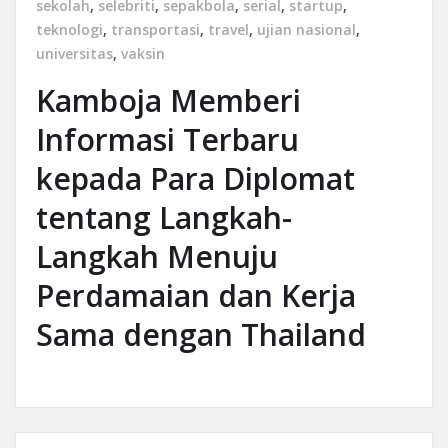
sekolah
,
selebriti
,
sepakbola
,
serial
,
startup
,
teknologi
,
transportasi
,
travel
,
ujian nasional
,
universitas
,
vaksin
Kamboja Memberi
Informasi Terbaru
kepada Para Diplomat
tentang Langkah-
Langkah Menuju
Perdamaian dan Kerja
Sama dengan Thailand