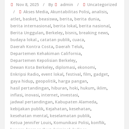
Nov 8, 2025
By
admin
Uncategorized
Akses Media
,
Akuntabilitas Polisi
,
analisis
,
atlet
,
basket
,
beasiswa
,
berita
,
berita dunia
,
berita internasional
,
berita lokal
,
berita nasional
,
Berita Unggulan
,
Berkeley
,
bisnis
,
breaking news
,
budaya lokal.
,
catatan publik
,
cuaca
,
Daerah Kontra Costa
,
Daerah Teluk
,
Departemen Kehakiman California
,
Departemen Kepolisian Berkeley
,
Dewan Kota Berkeley
,
diplomasi
,
ekonomi
,
Enkripsi Radio
,
event lokal
,
festival
,
film
,
gadget
,
gaya hidup
,
geopolitik
,
harga pangan
,
hasil pertandingan
,
hiburan
,
hoki
,
hukum
,
iklim
,
inflasi
,
inovasi
,
internet
,
investasi
,
jadwal pertandingan
,
Kabupaten Alameda
,
kebijakan publik
,
Kejahatan
,
kesehatan
,
kesehatan mental
,
keselamatan publik
,
Ketua Jennifer Louis
,
Komunikasi Polisi
,
konflik
,