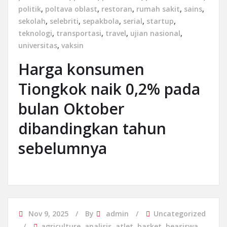
politik
,
poltava oblast
,
restoran
,
rumah sakit
,
sains
,
sekolah
,
selebriti
,
sepakbola
,
serial
,
startup
,
teknologi
,
transportasi
,
travel
,
ujian nasional
,
universitas
,
vaksin
Harga konsumen
Tiongkok naik 0,2% pada
bulan Oktober
dibandingkan tahun
sebelumnya
Nov 9, 2025
By
admin
Uncategorized
agriculture
,
analisis
,
atlet
,
basket
,
beasiswa
,