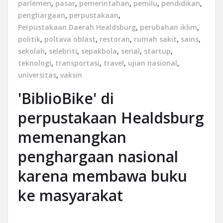
parlemen
,
pasar
,
pemerintahan
,
pemilu
,
pendidikan
,
penghargaan
,
perpustakaan
,
Perpustakaan Daerah Healdsburg
,
perubahan iklim
,
politik
,
poltava oblast
,
restoran
,
rumah sakit
,
sains
,
sekolah
,
selebriti
,
sepakbola
,
serial
,
startup
,
teknologi
,
transportasi
,
travel
,
ujian nasional
,
universitas
,
vaksin
'BiblioBike' di
perpustakaan Healdsburg
memenangkan
penghargaan nasional
karena membawa buku
ke masyarakat