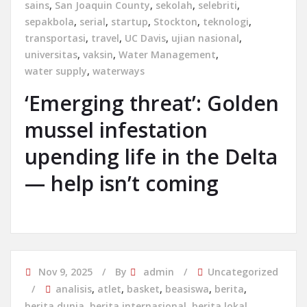
sains
,
San Joaquin County
,
sekolah
,
selebriti
,
sepakbola
,
serial
,
startup
,
Stockton
,
teknologi
,
transportasi
,
travel
,
UC Davis
,
ujian nasional
,
universitas
,
vaksin
,
Water Management
,
water supply
,
waterways
‘Emerging threat’: Golden
mussel infestation
upending life in the Delta
— help isn’t coming
Nov 9, 2025
By
admin
Uncategorized
analisis
,
atlet
,
basket
,
beasiswa
,
berita
,
berita dunia
,
berita internasional
,
berita lokal
,