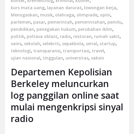
konser
,
kremenchug
,
kriminal
,
kuliner
,
kurs mata uang
,
layanan darurat
,
lowongan kerja
,
Menugaskan
,
musik
,
olahraga
,
olimpiade
,
opini
,
parlemen
,
pasar
,
pemerintah
,
pemerintahan
,
pemilu
,
pendidikan
,
penegakan hukum
,
perubahan iklim
,
politik
,
poltava oblast
,
radio
,
restoran
,
rumah sakit
,
sains
,
sekolah
,
selebriti
,
sepakbola
,
serial
,
startup
,
teknologi
,
transparansi
,
transportasi
,
travel
,
ujian nasional
,
Unggulan
,
universitas
,
vaksin
Departemen Kepolisian
Berkeley meluncurkan
log panggilan online saat
mulai mengenkripsi sinyal
radio