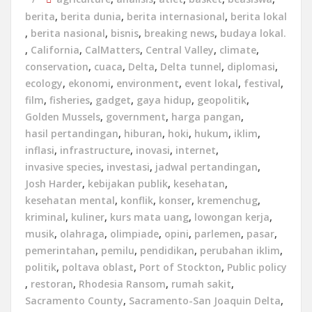
berita
,
berita dunia
,
berita internasional
,
berita lokal
,
berita nasional
,
bisnis
,
breaking news
,
budaya lokal.
,
California
,
CalMatters
,
Central Valley
,
climate
,
conservation
,
cuaca
,
Delta
,
Delta tunnel
,
diplomasi
,
ecology
,
ekonomi
,
environment
,
event lokal
,
festival
,
film
,
fisheries
,
gadget
,
gaya hidup
,
geopolitik
,
Golden Mussels
,
government
,
harga pangan
,
hasil pertandingan
,
hiburan
,
hoki
,
hukum
,
iklim
,
inflasi
,
infrastructure
,
inovasi
,
internet
,
invasive species
,
investasi
,
jadwal pertandingan
,
Josh Harder
,
kebijakan publik
,
kesehatan
,
kesehatan mental
,
konflik
,
konser
,
kremenchug
,
kriminal
,
kuliner
,
kurs mata uang
,
lowongan kerja
,
musik
,
olahraga
,
olimpiade
,
opini
,
parlemen
,
pasar
,
pemerintahan
,
pemilu
,
pendidikan
,
perubahan iklim
,
politik
,
poltava oblast
,
Port of Stockton
,
Public policy
,
restoran
,
Rhodesia Ransom
,
rumah sakit
,
Sacramento County
,
Sacramento-San Joaquin Delta
,