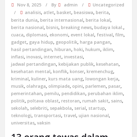
Nov 8, 2025
By
admin
Uncategorized
analisis
,
atlet
,
basket
,
beasiswa
,
berita
,
berita dunia
,
berita internasional
,
berita lokal
,
berita nasional
,
bisnis
,
breaking news
,
budaya lokal.
,
cuaca
,
diplomasi
,
ekonomi
,
event lokal
,
festival
,
film
,
gadget
,
gaya hidup
,
geopolitik
,
harga pangan
,
hasil pertandingan
,
hiburan
,
hoki
,
hukum
,
iklim
,
inflasi
,
inovasi
,
internet
,
investasi
,
jadwal pertandingan
,
kebijakan publik
,
kesehatan
,
kesehatan mental
,
konflik
,
konser
,
kremenchug
,
kriminal
,
kuliner
,
kurs mata uang
,
lowongan kerja
,
musik
,
olahraga
,
olimpiade
,
opini
,
parlemen
,
pasar
,
pemerintahan
,
pemilu
,
pendidikan
,
perubahan iklim
,
politik
,
poltava oblast
,
restoran
,
rumah sakit
,
sains
,
sekolah
,
selebriti
,
sepakbola
,
serial
,
startup
,
teknologi
,
transportasi
,
travel
,
ujian nasional
,
universitas
,
vaksin