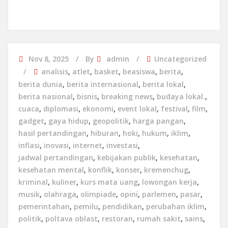
Nov 8, 2025
By
admin
Uncategorized
analisis
,
atlet
,
basket
,
beasiswa
,
berita
,
berita dunia
,
berita internasional
,
berita lokal
,
berita nasional
,
bisnis
,
breaking news
,
budaya lokal.
,
cuaca
,
diplomasi
,
ekonomi
,
event lokal
,
festival
,
film
,
gadget
,
gaya hidup
,
geopolitik
,
harga pangan
,
hasil pertandingan
,
hiburan
,
hoki
,
hukum
,
iklim
,
inflasi
,
inovasi
,
internet
,
investasi
,
jadwal pertandingan
,
kebijakan publik
,
kesehatan
,
kesehatan mental
,
konflik
,
konser
,
kremenchug
,
kriminal
,
kuliner
,
kurs mata uang
,
lowongan kerja
,
musik
,
olahraga
,
olimpiade
,
opini
,
parlemen
,
pasar
,
pemerintahan
,
pemilu
,
pendidikan
,
perubahan iklim
,
politik
,
poltava oblast
,
restoran
,
rumah sakit
,
sains
,