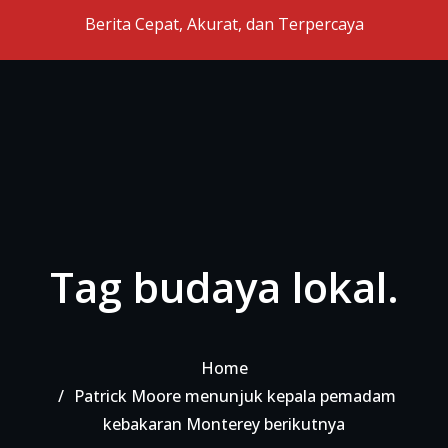
Skip to the content
Berita Cepat, Akurat, dan Terpercaya
Tag budaya lokal.
Home
Patrick Moore menunjuk kepala pemadam
kebakaran Monterey berikutnya