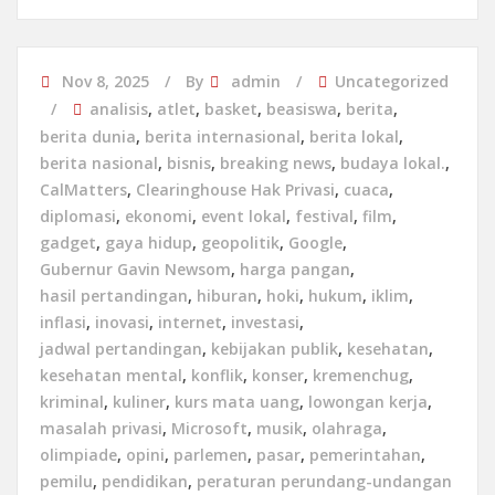
Nov 8, 2025
By
admin
Uncategorized
analisis
,
atlet
,
basket
,
beasiswa
,
berita
,
berita dunia
,
berita internasional
,
berita lokal
,
berita nasional
,
bisnis
,
breaking news
,
budaya lokal.
,
CalMatters
,
Clearinghouse Hak Privasi
,
cuaca
,
diplomasi
,
ekonomi
,
event lokal
,
festival
,
film
,
gadget
,
gaya hidup
,
geopolitik
,
Google
,
Gubernur Gavin Newsom
,
harga pangan
,
hasil pertandingan
,
hiburan
,
hoki
,
hukum
,
iklim
,
inflasi
,
inovasi
,
internet
,
investasi
,
jadwal pertandingan
,
kebijakan publik
,
kesehatan
,
kesehatan mental
,
konflik
,
konser
,
kremenchug
,
kriminal
,
kuliner
,
kurs mata uang
,
lowongan kerja
,
masalah privasi
,
Microsoft
,
musik
,
olahraga
,
olimpiade
,
opini
,
parlemen
,
pasar
,
pemerintahan
,
pemilu
,
pendidikan
,
peraturan perundang-undangan