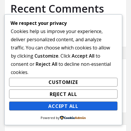
Recent Comments
We respect your privacy
A WordPress Commenter
on
Hello world!
Cookies help us improve your experience,
deliver personalized content, and analyze
traffic. You can choose which cookies to allow
by clicking
Customize
. Click
Accept All
to
consent or
Reject All
to decline non-essential
Archives
cookies.
CUSTOMIZE
November 2025
REJECT ALL
September 2025
ACCEPT ALL
Powered by