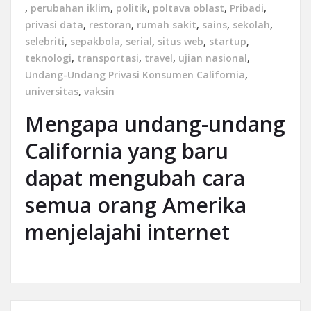
,
perubahan iklim
,
politik
,
poltava oblast
,
Pribadi
,
privasi data
,
restoran
,
rumah sakit
,
sains
,
sekolah
,
selebriti
,
sepakbola
,
serial
,
situs web
,
startup
,
teknologi
,
transportasi
,
travel
,
ujian nasional
,
Undang-Undang Privasi Konsumen California
,
universitas
,
vaksin
Mengapa undang-undang
California yang baru
dapat mengubah cara
semua orang Amerika
menjelajahi internet