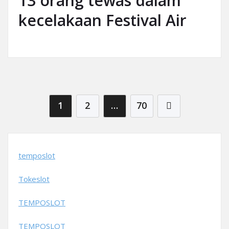
13 orang tewas dalam
kecelakaan Festival Air
Posts pagination
1
2
…
70
temposlot
Tokeslot
TEMPOSLOT
TEMPOSLOT