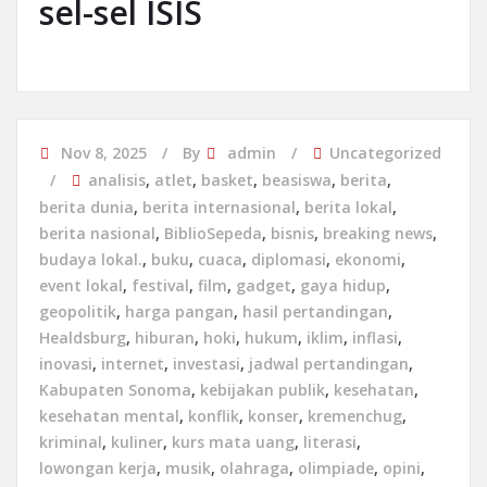
sel-sel ISIS
Nov 8, 2025
By
admin
Uncategorized
analisis
,
atlet
,
basket
,
beasiswa
,
berita
,
berita dunia
,
berita internasional
,
berita lokal
,
berita nasional
,
BiblioSepeda
,
bisnis
,
breaking news
,
budaya lokal.
,
buku
,
cuaca
,
diplomasi
,
ekonomi
,
event lokal
,
festival
,
film
,
gadget
,
gaya hidup
,
geopolitik
,
harga pangan
,
hasil pertandingan
,
Healdsburg
,
hiburan
,
hoki
,
hukum
,
iklim
,
inflasi
,
inovasi
,
internet
,
investasi
,
jadwal pertandingan
,
Kabupaten Sonoma
,
kebijakan publik
,
kesehatan
,
kesehatan mental
,
konflik
,
konser
,
kremenchug
,
kriminal
,
kuliner
,
kurs mata uang
,
literasi
,
lowongan kerja
,
musik
,
olahraga
,
olimpiade
,
opini
,