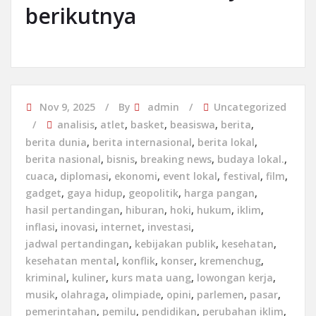
berikutnya
Nov 9, 2025
By
admin
Uncategorized
analisis
,
atlet
,
basket
,
beasiswa
,
berita
,
berita dunia
,
berita internasional
,
berita lokal
,
berita nasional
,
bisnis
,
breaking news
,
budaya lokal.
,
cuaca
,
diplomasi
,
ekonomi
,
event lokal
,
festival
,
film
,
gadget
,
gaya hidup
,
geopolitik
,
harga pangan
,
hasil pertandingan
,
hiburan
,
hoki
,
hukum
,
iklim
,
inflasi
,
inovasi
,
internet
,
investasi
,
jadwal pertandingan
,
kebijakan publik
,
kesehatan
,
kesehatan mental
,
konflik
,
konser
,
kremenchug
,
kriminal
,
kuliner
,
kurs mata uang
,
lowongan kerja
,
musik
,
olahraga
,
olimpiade
,
opini
,
parlemen
,
pasar
,
pemerintahan
,
pemilu
,
pendidikan
,
perubahan iklim
,