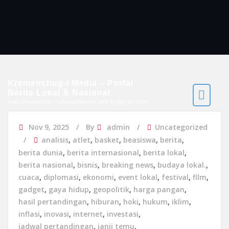
Kremenchug-i Media – Portal
Berita Lokal & Nasional
Suara Kremenchug – Info Lengkap dari Lokal hingga Nasional
Nov 9, 2025
By
admin
Uncategorized
analisis
,
atlet
,
basket
,
beasiswa
,
berita
,
berita dunia
,
berita internasional
,
berita lokal
,
berita nasional
,
bisnis
,
breaking news
,
budaya lokal.
,
cuaca
,
diplomasi
,
ekonomi
,
event lokal
,
festival
,
film
,
gadget
,
gaya hidup
,
geopolitik
,
harga pangan
,
hasil pertandingan
,
hiburan
,
hoki
,
hukum
,
iklim
,
inflasi
,
inovasi
,
internet
,
investasi
,
jadwal pertandingan
,
janji temu
,