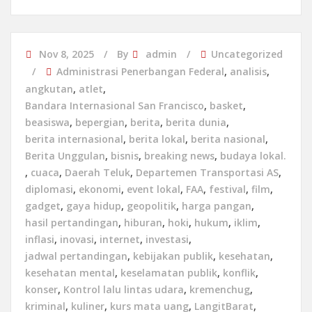
Nov 8, 2025
By
admin
Uncategorized
Administrasi Penerbangan Federal
,
analisis
,
angkutan
,
atlet
,
Bandara Internasional San Francisco
,
basket
,
beasiswa
,
bepergian
,
berita
,
berita dunia
,
berita internasional
,
berita lokal
,
berita nasional
,
Berita Unggulan
,
bisnis
,
breaking news
,
budaya lokal.
,
cuaca
,
Daerah Teluk
,
Departemen Transportasi AS
,
diplomasi
,
ekonomi
,
event lokal
,
FAA
,
festival
,
film
,
gadget
,
gaya hidup
,
geopolitik
,
harga pangan
,
hasil pertandingan
,
hiburan
,
hoki
,
hukum
,
iklim
,
inflasi
,
inovasi
,
internet
,
investasi
,
jadwal pertandingan
,
kebijakan publik
,
kesehatan
,
kesehatan mental
,
keselamatan publik
,
konflik
,
konser
,
Kontrol lalu lintas udara
,
kremenchug
,
kriminal
,
kuliner
,
kurs mata uang
,
LangitBarat
,