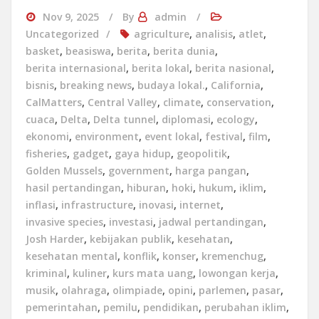
Nov 9, 2025
By
admin
Uncategorized
agriculture
,
analisis
,
atlet
,
basket
,
beasiswa
,
berita
,
berita dunia
,
berita internasional
,
berita lokal
,
berita nasional
,
bisnis
,
breaking news
,
budaya lokal.
,
California
,
CalMatters
,
Central Valley
,
climate
,
conservation
,
cuaca
,
Delta
,
Delta tunnel
,
diplomasi
,
ecology
,
ekonomi
,
environment
,
event lokal
,
festival
,
film
,
fisheries
,
gadget
,
gaya hidup
,
geopolitik
,
Golden Mussels
,
government
,
harga pangan
,
hasil pertandingan
,
hiburan
,
hoki
,
hukum
,
iklim
,
inflasi
,
infrastructure
,
inovasi
,
internet
,
invasive species
,
investasi
,
jadwal pertandingan
,
Josh Harder
,
kebijakan publik
,
kesehatan
,
kesehatan mental
,
konflik
,
konser
,
kremenchug
,
kriminal
,
kuliner
,
kurs mata uang
,
lowongan kerja
,
musik
,
olahraga
,
olimpiade
,
opini
,
parlemen
,
pasar
,
pemerintahan
,
pemilu
,
pendidikan
,
perubahan iklim
,