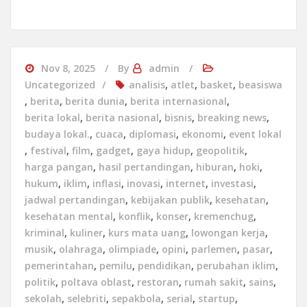
Nov 8, 2025
By
admin
Uncategorized
analisis
,
atlet
,
basket
,
beasiswa
,
berita
,
berita dunia
,
berita internasional
,
berita lokal
,
berita nasional
,
bisnis
,
breaking news
,
budaya lokal.
,
cuaca
,
diplomasi
,
ekonomi
,
event lokal
,
festival
,
film
,
gadget
,
gaya hidup
,
geopolitik
,
harga pangan
,
hasil pertandingan
,
hiburan
,
hoki
,
hukum
,
iklim
,
inflasi
,
inovasi
,
internet
,
investasi
,
jadwal pertandingan
,
kebijakan publik
,
kesehatan
,
kesehatan mental
,
konflik
,
konser
,
kremenchug
,
kriminal
,
kuliner
,
kurs mata uang
,
lowongan kerja
,
musik
,
olahraga
,
olimpiade
,
opini
,
parlemen
,
pasar
,
pemerintahan
,
pemilu
,
pendidikan
,
perubahan iklim
,
politik
,
poltava oblast
,
restoran
,
rumah sakit
,
sains
,
sekolah
,
selebriti
,
sepakbola
,
serial
,
startup
,