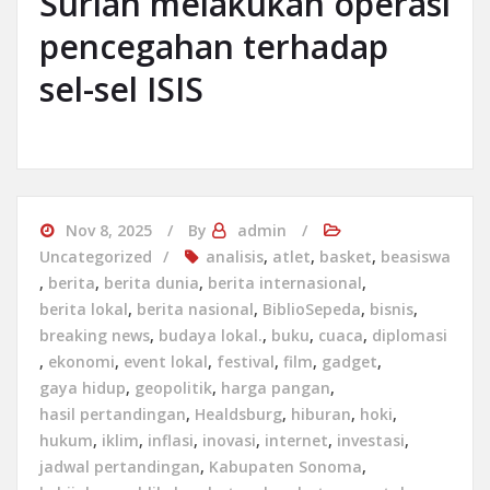
Suriah melakukan operasi
pencegahan terhadap
sel-sel ISIS
Nov 8, 2025
By
admin
Uncategorized
analisis
,
atlet
,
basket
,
beasiswa
,
berita
,
berita dunia
,
berita internasional
,
berita lokal
,
berita nasional
,
BiblioSepeda
,
bisnis
,
breaking news
,
budaya lokal.
,
buku
,
cuaca
,
diplomasi
,
ekonomi
,
event lokal
,
festival
,
film
,
gadget
,
gaya hidup
,
geopolitik
,
harga pangan
,
hasil pertandingan
,
Healdsburg
,
hiburan
,
hoki
,
hukum
,
iklim
,
inflasi
,
inovasi
,
internet
,
investasi
,
jadwal pertandingan
,
Kabupaten Sonoma
,