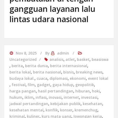
gangguan layanan lalu
lintas udara nasional
Nov 8, 2025
By
admin
Uncategorized
analisis
,
atlet
,
basket
,
beasiswa
,
berita
,
berita dunia
,
berita internasional
,
berita lokal
,
berita nasional
,
bisnis
,
breaking news
,
budaya lokal.
,
cuaca
,
diplomasi
,
ekonomi
,
event lokal
,
festival
,
film
,
gadget
,
gaya hidup
,
geopolitik
,
harga pangan
,
hasil pertandingan
,
hiburan
,
hoki
,
hukum
,
iklim
,
inflasi
,
inovasi
,
internet
,
investasi
,
jadwal pertandingan
,
kebijakan publik
,
kesehatan
,
kesehatan mental
,
konflik
,
konser
,
kremenchug
,
kriminal
,
kuliner
,
kurs mata uang
,
lowongan kerja
,