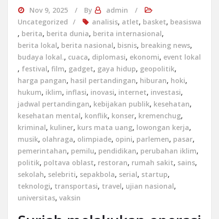
Nov 9, 2025
By
admin
Uncategorized
analisis
,
atlet
,
basket
,
beasiswa
,
berita
,
berita dunia
,
berita internasional
,
berita lokal
,
berita nasional
,
bisnis
,
breaking news
,
budaya lokal.
,
cuaca
,
diplomasi
,
ekonomi
,
event lokal
,
festival
,
film
,
gadget
,
gaya hidup
,
geopolitik
,
harga pangan
,
hasil pertandingan
,
hiburan
,
hoki
,
hukum
,
iklim
,
inflasi
,
inovasi
,
internet
,
investasi
,
jadwal pertandingan
,
kebijakan publik
,
kesehatan
,
kesehatan mental
,
konflik
,
konser
,
kremenchug
,
kriminal
,
kuliner
,
kurs mata uang
,
lowongan kerja
,
musik
,
olahraga
,
olimpiade
,
opini
,
parlemen
,
pasar
,
pemerintahan
,
pemilu
,
pendidikan
,
perubahan iklim
,
politik
,
poltava oblast
,
restoran
,
rumah sakit
,
sains
,
sekolah
,
selebriti
,
sepakbola
,
serial
,
startup
,
teknologi
,
transportasi
,
travel
,
ujian nasional
,
universitas
,
vaksin