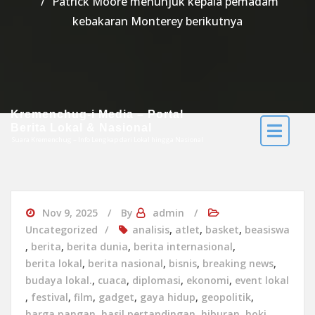
Patrick Moore menunjuk kepala pemadam
kebakaran Monterey berikutnya
Kremenchug-i Media – Portal
Berita Lokal & Nasional
Suara Kremenchug – Info Lengkap dari Lokal hingga Nasional
Nov 9, 2025
By
admin
Uncategorized
analisis
,
atlet
,
basket
,
beasiswa
,
berita
,
berita dunia
,
berita internasional
,
berita lokal
,
berita nasional
,
bisnis
,
breaking news
,
budaya lokal.
,
cuaca
,
diplomasi
,
ekonomi
,
event lokal
,
festival
,
film
,
gadget
,
gaya hidup
,
geopolitik
,
harga pangan
,
hasil pertandingan
,
hiburan
,
hoki
,