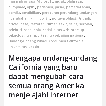
masalah privasi
,
Microsoft
,
musik
,
olahraga
,
olimpiade
,
opini
,
parlemen
,
pasar
,
pemerintahan
,
pemilu
,
pendidikan
,
peraturan perundang-undangan
,
perubahan iklim
,
politik
,
poltava oblast
,
Pribadi
,
privasi data
,
restoran
,
rumah sakit
,
sains
,
sekolah
,
selebriti
,
sepakbola
,
serial
,
situs web
,
startup
,
teknologi
,
transportasi
,
travel
,
ujian nasional
,
Undang-Undang Privasi Konsumen California
,
universitas
,
vaksin
Mengapa undang-undang
California yang baru
dapat mengubah cara
semua orang Amerika
menjelajahi internet