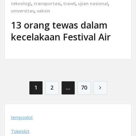
teknologi
,
transportasi
,
travel
,
ujian nasional
,
universitas
,
vaksin
13 orang tewas dalam
kecelakaan Festival Air
Posts pagination
1
2
…
70
temposlot
Tokeslot