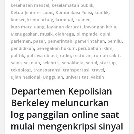
kesehatan mental
,
keselamatan publik
,
Ketua Jennifer Louis
,
Komunikasi Polisi
,
konflik
,
konser
,
kremenchug
,
kriminal
,
kuliner
,
kurs mata uang
,
layanan darurat
,
lowongan kerja
,
Menugaskan
,
musik
,
olahraga
,
olimpiade
,
opini
,
parlemen
,
pasar
,
pemerintah
,
pemerintahan
,
pemilu
,
pendidikan
,
penegakan hukum
,
perubahan iklim
,
politik
,
poltava oblast
,
radio
,
restoran
,
rumah sakit
,
sains
,
sekolah
,
selebriti
,
sepakbola
,
serial
,
startup
,
teknologi
,
transparansi
,
transportasi
,
travel
,
ujian nasional
,
Unggulan
,
universitas
,
vaksin
Departemen Kepolisian
Berkeley meluncurkan
log panggilan online saat
mulai mengenkripsi sinyal