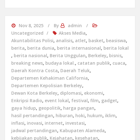
Nov 8, 2025
By
admin
Uncategorized
Akses Media
,
Akuntabilitas Polisi
,
analisis
,
atlet
,
basket
,
beasiswa
,
berita
,
berita dunia
,
berita internasional
,
berita lokal
,
berita nasional
,
Berita Unggulan
,
Berkeley
,
bisnis
,
breaking news
,
budaya lokal.
,
catatan publik
,
cuaca
,
Daerah Kontra Costa
,
Daerah Teluk
,
Departemen Kehakiman California
,
Departemen Kepolisian Berkeley
,
Dewan Kota Berkeley
,
diplomasi
,
ekonomi
,
Enkripsi Radio
,
event lokal
,
festival
,
film
,
gadget
,
gaya hidup
,
geopolitik
,
harga pangan
,
hasil pertandingan
,
hiburan
,
hoki
,
hukum
,
iklim
,
inflasi
,
inovasi
,
internet
,
investasi
,
jadwal pertandingan
,
Kabupaten Alameda
,
kebijakan publik
,
Kejahatan
,
kesehatan
,