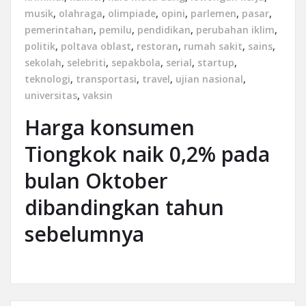
musik
,
olahraga
,
olimpiade
,
opini
,
parlemen
,
pasar
,
pemerintahan
,
pemilu
,
pendidikan
,
perubahan iklim
,
politik
,
poltava oblast
,
restoran
,
rumah sakit
,
sains
,
sekolah
,
selebriti
,
sepakbola
,
serial
,
startup
,
teknologi
,
transportasi
,
travel
,
ujian nasional
,
universitas
,
vaksin
Harga konsumen
Tiongkok naik 0,2% pada
bulan Oktober
dibandingkan tahun
sebelumnya