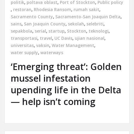
politik
,
poltava oblast
,
Port of Stockton
,
Public policy
,
restoran
,
Rhodesia Ransom
,
rumah sakit
,
Sacramento County
,
Sacramento-San Joaquin Delta
,
sains
,
San Joaquin County
,
sekolah
,
selebriti
,
sepakbola
,
serial
,
startup
,
Stockton
,
teknologi
,
transportasi
,
travel
,
UC Davis
,
ujian nasional
,
universitas
,
vaksin
,
Water Management
,
water supply
,
waterways
‘Emerging threat’: Golden
mussel infestation
upending life in the Delta
— help isn’t coming