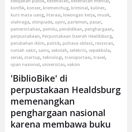
kebijakan publik
,
kesehatan
,
kesehatan mental
,
konflik
,
konser
,
kremenchug
,
kriminal
,
kuliner
,
kurs mata uang
,
literasi
,
lowongan kerja
,
musik
,
olahraga
,
olimpiade
,
opini
,
parlemen
,
pasar
,
pemerintahan
,
pemilu
,
pendidikan
,
penghargaan
,
perpustakaan
,
Perpustakaan Daerah Healdsburg
,
perubahan iklim
,
politik
,
poltava oblast
,
restoran
,
rumah sakit
,
sains
,
sekolah
,
selebriti
,
sepakbola
,
serial
,
startup
,
teknologi
,
transportasi
,
travel
,
ujian nasional
,
universitas
,
vaksin
'BiblioBike' di
perpustakaan Healdsburg
memenangkan
penghargaan nasional
karena membawa buku