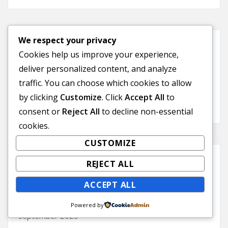
We respect your privacy
Recent Comments
Cookies help us improve your experience,
deliver personalized content, and analyze
traffic. You can choose which cookies to allow
A WordPress Commenter
on
Hello world!
by clicking
Customize
. Click
Accept All
to
consent or
Reject All
to decline non-essential
cookies.
CUSTOMIZE
REJECT ALL
Archives
ACCEPT ALL
November 2025
Powered by
September 2025