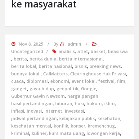
ke masyarakat
Nov 8, 2025
By
admin
Uncategorized
analisis
,
atlet
,
basket
,
beasiswa
,
berita
,
berita dunia
,
berita internasional
,
berita lokal
,
berita nasional
,
bisnis
,
breaking news
,
budaya lokal.
,
CalMatters
,
Clearinghouse Hak Privasi
,
cuaca
,
diplomasi
,
ekonomi
,
event lokal
,
festival
,
film
,
gadget
,
gaya hidup
,
geopolitik
,
Google
,
Gubernur Gavin Newsom
,
harga pangan
,
hasil pertandingan
,
hiburan
,
hoki
,
hukum
,
iklim
,
inflasi
,
inovasi
,
internet
,
investasi
,
jadwal pertandingan
,
kebijakan publik
,
kesehatan
,
kesehatan mental
,
konflik
,
konser
,
kremenchug
,
kriminal
,
kuliner
,
kurs mata uang
,
lowongan kerja
,