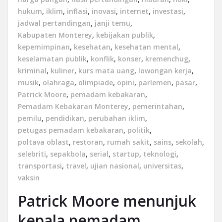
hukum
,
iklim
,
inflasi
,
inovasi
,
internet
,
investasi
,
jadwal pertandingan
,
janji temu
,
Kabupaten Monterey
,
kebijakan publik
,
kepemimpinan
,
kesehatan
,
kesehatan mental
,
keselamatan publik
,
konflik
,
konser
,
kremenchug
,
kriminal
,
kuliner
,
kurs mata uang
,
lowongan kerja
,
musik
,
olahraga
,
olimpiade
,
opini
,
parlemen
,
pasar
,
Patrick Moore
,
pemadam kebakaran
,
Pemadam Kebakaran Monterey
,
pemerintahan
,
pemilu
,
pendidikan
,
perubahan iklim
,
petugas pemadam kebakaran
,
politik
,
poltava oblast
,
restoran
,
rumah sakit
,
sains
,
sekolah
,
selebriti
,
sepakbola
,
serial
,
startup
,
teknologi
,
transportasi
,
travel
,
ujian nasional
,
universitas
,
vaksin
Patrick Moore menunjuk
kepala pemadam