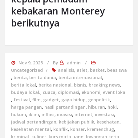
kebakaran Monterey
berikutnya
Nov 9, 2025
By
admin
Uncategorized
analisis
,
atlet
,
basket
,
beasiswa
,
berita
,
berita dunia
,
berita internasional
,
berita lokal
,
berita nasional
,
bisnis
,
breaking news
,
budaya lokal.
,
cuaca
,
diplomasi
,
ekonomi
,
event lokal
,
festival
,
film
,
gadget
,
gaya hidup
,
geopolitik
,
harga pangan
,
hasil pertandingan
,
hiburan
,
hoki
,
hukum
,
iklim
,
inflasi
,
inovasi
,
internet
,
investasi
,
jadwal pertandingan
,
kebijakan publik
,
kesehatan
,
kesehatan mental
,
konflik
,
konser
,
kremenchug
,
kriminal
,
kuliner
,
kurs mata uang
,
lowongan kerja
,