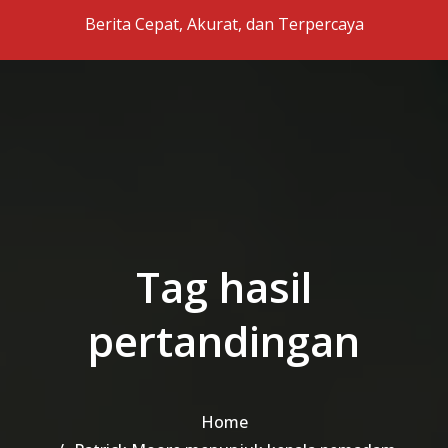
Skip to the content
Berita Cepat, Akurat, dan Terpercaya
Tag hasil
pertandingan
Home