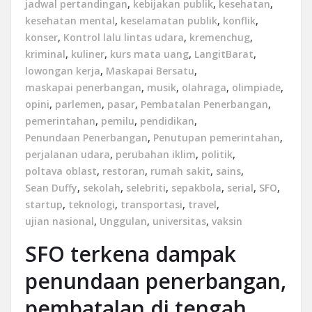
jadwal pertandingan
,
kebijakan publik
,
kesehatan
,
kesehatan mental
,
keselamatan publik
,
konflik
,
konser
,
Kontrol lalu lintas udara
,
kremenchug
,
kriminal
,
kuliner
,
kurs mata uang
,
LangitBarat
,
lowongan kerja
,
Maskapai Bersatu
,
maskapai penerbangan
,
musik
,
olahraga
,
olimpiade
,
opini
,
parlemen
,
pasar
,
Pembatalan Penerbangan
,
pemerintahan
,
pemilu
,
pendidikan
,
Penundaan Penerbangan
,
Penutupan pemerintahan
,
perjalanan udara
,
perubahan iklim
,
politik
,
poltava oblast
,
restoran
,
rumah sakit
,
sains
,
Sean Duffy
,
sekolah
,
selebriti
,
sepakbola
,
serial
,
SFO
,
startup
,
teknologi
,
transportasi
,
travel
,
ujian nasional
,
Unggulan
,
universitas
,
vaksin
SFO terkena dampak
penundaan penerbangan,
pembatalan di tengah