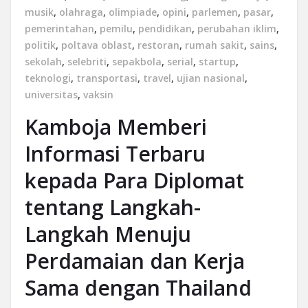
musik
,
olahraga
,
olimpiade
,
opini
,
parlemen
,
pasar
,
pemerintahan
,
pemilu
,
pendidikan
,
perubahan iklim
,
politik
,
poltava oblast
,
restoran
,
rumah sakit
,
sains
,
sekolah
,
selebriti
,
sepakbola
,
serial
,
startup
,
teknologi
,
transportasi
,
travel
,
ujian nasional
,
universitas
,
vaksin
Kamboja Memberi
Informasi Terbaru
kepada Para Diplomat
tentang Langkah-
Langkah Menuju
Perdamaian dan Kerja
Sama dengan Thailand