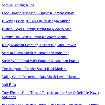
Semua Tentang Kuda
Food Bloger Hub Dan Eksplorasi Tempat Wisata
BGettings Belajar Skill Digital dengan Mudah
Bianchi Boys Clothing Brand for Modern Men
Geniux Trial Nutrisi untuk Kekuatan Mental
Kelly Marceau Learning, Leadership, and Growth
Stars in Coma Musik Alternatif dan Indie Pop
Sushi WiFi Rental WiFi Portabel Mudah dan Praktis
The Integrated Retailer Solusi Ritel Modern
Valley Choral Menghidupkan Musik Lewat Harmoni
Judi Bola
Troy Electric Co – Trusted Electricians for Safe & Reliable Power
Solutions
Panduan Lengkap Pola Hidup Dan Makan Vegetarian – GoNutss