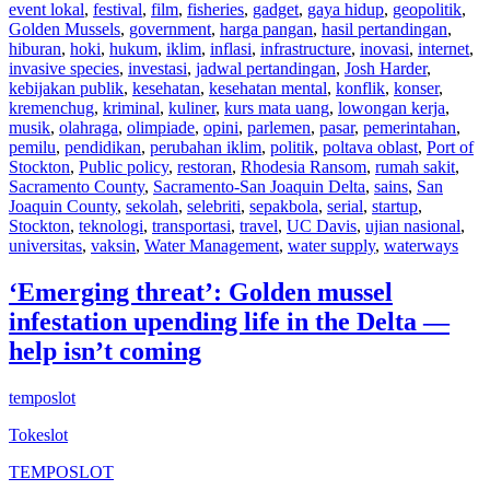
event lokal
,
festival
,
film
,
fisheries
,
gadget
,
gaya hidup
,
geopolitik
,
Golden Mussels
,
government
,
harga pangan
,
hasil pertandingan
,
hiburan
,
hoki
,
hukum
,
iklim
,
inflasi
,
infrastructure
,
inovasi
,
internet
,
invasive species
,
investasi
,
jadwal pertandingan
,
Josh Harder
,
kebijakan publik
,
kesehatan
,
kesehatan mental
,
konflik
,
konser
,
kremenchug
,
kriminal
,
kuliner
,
kurs mata uang
,
lowongan kerja
,
musik
,
olahraga
,
olimpiade
,
opini
,
parlemen
,
pasar
,
pemerintahan
,
pemilu
,
pendidikan
,
perubahan iklim
,
politik
,
poltava oblast
,
Port of
Stockton
,
Public policy
,
restoran
,
Rhodesia Ransom
,
rumah sakit
,
Sacramento County
,
Sacramento-San Joaquin Delta
,
sains
,
San
Joaquin County
,
sekolah
,
selebriti
,
sepakbola
,
serial
,
startup
,
Stockton
,
teknologi
,
transportasi
,
travel
,
UC Davis
,
ujian nasional
,
universitas
,
vaksin
,
Water Management
,
water supply
,
waterways
‘Emerging threat’: Golden mussel
infestation upending life in the Delta —
help isn’t coming
temposlot
Tokeslot
TEMPOSLOT