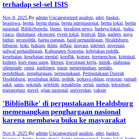
terhadap sel-sel ISIS
Nov 8, 2025
By
admin
Uncategorized
analisis
,
atlet
,
basket
,
beasiswa
,
berita
,
berita dunia
,
berita internasional
,
berita lokal
,
berita
nasional
,
BiblioSepeda
,
bisnis
,
breaking news
,
budaya lokal.
,
buku
,
cuaca
,
diplomasi
,
ekonomi
,
event lokal
,
festival
,
film
,
gadget
,
gaya
hidup
,
geopolitik
,
harga pangan
,
hasil pertandingan
,
Healdsburg
,
hiburan
,
hoki
,
hukum
,
iklim
,
inflasi
,
inovasi
,
internet
,
investasi
,
jadwal pertandingan
,
Kabupaten Sonoma
,
kebijakan publik
,
kesehatan
,
kesehatan mental
,
konflik
,
konser
,
kremenchug
,
kriminal
,
kuliner
,
kurs mata uang
,
literasi
,
lowongan kerja
,
musik
,
olahraga
,
olimpiade
,
opini
,
parlemen
,
pasar
,
pemerintahan
,
pemilu
,
pendidikan
,
penghargaan
,
perpustakaan
,
Perpustakaan Daerah
Healdsburg
,
perubahan iklim
,
politik
,
poltava oblast
,
restoran
,
rumah
sakit
,
sains
,
sekolah
,
selebriti
,
sepakbola
,
serial
,
startup
,
teknologi
,
transportasi
,
travel
,
ujian nasional
,
universitas
,
vaksin
'BiblioBike' di perpustakaan Healdsburg
memenangkan penghargaan nasional
karena membawa buku ke masyarakat
Nov 8, 2025
By
admin
Uncategorized
analisis
,
atlet
,
basket
,
beasiswa
,
berita
,
berita dunia
,
berita internasional
,
berita lokal
,
berita