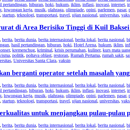
il pertandingan
,
hiburan
,
hoki
,
hukum
,
iklim
,
inflasi
,
inovasi
,
internet
,
i
g
,
lowongan kerja
,
musik
,
olahraga
,
olimpiade
,
opini
,
parlemen
,
pasar
,
,
startup
,
teknologi
,
transportasi
,
travel
,
ujian nasional
,
universitas
,
vaks
at di Area Berisiko Tinggi di Kuil Baks
,
berita
,
berita dunia
,
berita internasional
,
berita lokal
,
berita nasional
,
bi
angan
,
hasil pertandingan
,
hiburan
,
hoki
,
Hotel Arena
,
hukum
,
iklim
,
inf
onser
,
kremenchug
,
kriminal
,
krisis perumahan
,
kuliner
,
kurs mata uan
wisma
,
politik
,
poltava oblast
,
restoran
,
Rumah Pertama
,
rumah sakit
,
sa
ersitas
,
Universitas Santa Clara
,
vaksin
akan berganti operator setelah masalah yan
,
berita
,
berita dunia
,
berita internasional
,
berita lokal
,
berita nasional
,
bi
il pertandingan
,
hiburan
,
hoki
,
hukum
,
iklim
,
inflasi
,
inovasi
,
internet
,
i
g
,
lowongan kerja
,
musik
,
olahraga
,
olimpiade
,
opini
,
parlemen
,
pasar
,
,
startup
,
teknologi
,
transportasi
,
travel
,
ujian nasional
,
universitas
,
vaks
rkualitas untuk menjangkau pulau-pulau p
,
berita
,
berita dunia
,
berita internasional
,
berita lokal
,
berita nasional
,
bi