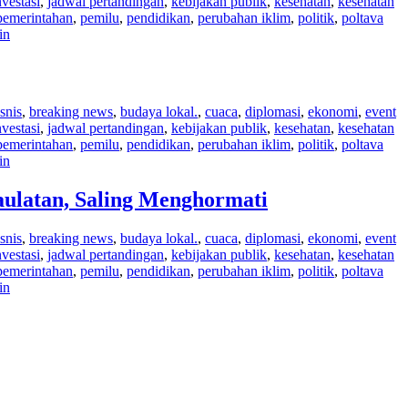
nvestasi
,
jadwal pertandingan
,
kebijakan publik
,
kesehatan
,
kesehatan
pemerintahan
,
pemilu
,
pendidikan
,
perubahan iklim
,
politik
,
poltava
in
snis
,
breaking news
,
budaya lokal.
,
cuaca
,
diplomasi
,
ekonomi
,
event
nvestasi
,
jadwal pertandingan
,
kebijakan publik
,
kesehatan
,
kesehatan
pemerintahan
,
pemilu
,
pendidikan
,
perubahan iklim
,
politik
,
poltava
in
ulatan, Saling Menghormati
snis
,
breaking news
,
budaya lokal.
,
cuaca
,
diplomasi
,
ekonomi
,
event
nvestasi
,
jadwal pertandingan
,
kebijakan publik
,
kesehatan
,
kesehatan
pemerintahan
,
pemilu
,
pendidikan
,
perubahan iklim
,
politik
,
poltava
in