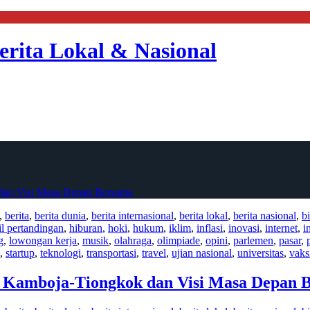
erita Lokal & Nasional
 dan Visi Masa Depan Bersama
,
berita
,
berita dunia
,
berita internasional
,
berita lokal
,
berita nasional
,
bi
il pertandingan
,
hiburan
,
hoki
,
hukum
,
iklim
,
inflasi
,
inovasi
,
internet
,
i
g
,
lowongan kerja
,
musik
,
olahraga
,
olimpiade
,
opini
,
parlemen
,
pasar
,
,
startup
,
teknologi
,
transportasi
,
travel
,
ujian nasional
,
universitas
,
vaks
n Kamboja-Tiongkok dan Visi Masa Depan 