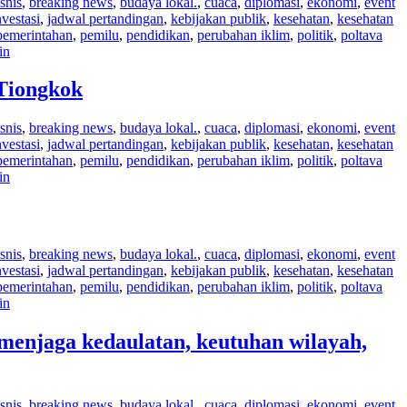
snis
,
breaking news
,
budaya lokal.
,
cuaca
,
diplomasi
,
ekonomi
,
event
nvestasi
,
jadwal pertandingan
,
kebijakan publik
,
kesehatan
,
kesehatan
pemerintahan
,
pemilu
,
pendidikan
,
perubahan iklim
,
politik
,
poltava
in
Tiongkok
snis
,
breaking news
,
budaya lokal.
,
cuaca
,
diplomasi
,
ekonomi
,
event
nvestasi
,
jadwal pertandingan
,
kebijakan publik
,
kesehatan
,
kesehatan
pemerintahan
,
pemilu
,
pendidikan
,
perubahan iklim
,
politik
,
poltava
in
snis
,
breaking news
,
budaya lokal.
,
cuaca
,
diplomasi
,
ekonomi
,
event
nvestasi
,
jadwal pertandingan
,
kebijakan publik
,
kesehatan
,
kesehatan
pemerintahan
,
pemilu
,
pendidikan
,
perubahan iklim
,
politik
,
poltava
in
enjaga kedaulatan, keutuhan wilayah,
snis
,
breaking news
,
budaya lokal.
,
cuaca
,
diplomasi
,
ekonomi
,
event