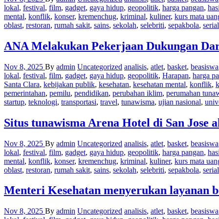
lokal
,
festival
,
film
,
gadget
,
gaya hidup
,
geopolitik
,
harga pangan
,
has
mental
,
konflik
,
konser
,
kremenchug
,
kriminal
,
kuliner
,
kurs mata uan
oblast
,
restoran
,
rumah sakit
,
sains
,
sekolah
,
selebriti
,
sepakbola
,
serial
ANA Melakukan Pekerjaan Dukungan Darur
Nov 8, 2025
By
admin
Uncategorized
analisis
,
atlet
,
basket
,
beasiswa
lokal
,
festival
,
film
,
gadget
,
gaya hidup
,
geopolitik
,
Harapan
,
harga p
Santa Clara
,
kebijakan publik
,
kesehatan
,
kesehatan mental
,
konflik
,
k
pemerintahan
,
pemilu
,
pendidikan
,
perubahan iklim
,
perumahan tuna
startup
,
teknologi
,
transportasi
,
travel
,
tunawisma
,
ujian nasional
,
univ
Situs tunawisma Arena Hotel di San Jose 
Nov 8, 2025
By
admin
Uncategorized
analisis
,
atlet
,
basket
,
beasiswa
lokal
,
festival
,
film
,
gadget
,
gaya hidup
,
geopolitik
,
harga pangan
,
has
mental
,
konflik
,
konser
,
kremenchug
,
kriminal
,
kuliner
,
kurs mata uan
oblast
,
restoran
,
rumah sakit
,
sains
,
sekolah
,
selebriti
,
sepakbola
,
serial
Menteri Kesehatan menyerukan layanan be
Nov 8, 2025
By
admin
Uncategorized
analisis
,
atlet
,
basket
,
beasiswa