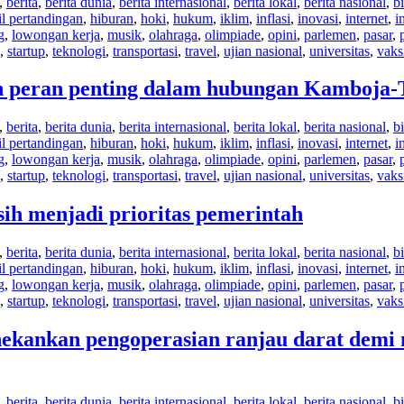
,
berita
,
berita dunia
,
berita internasional
,
berita lokal
,
berita nasional
,
bi
il pertandingan
,
hiburan
,
hoki
,
hukum
,
iklim
,
inflasi
,
inovasi
,
internet
,
i
g
,
lowongan kerja
,
musik
,
olahraga
,
olimpiade
,
opini
,
parlemen
,
pasar
,
,
startup
,
teknologi
,
transportasi
,
travel
,
ujian nasional
,
universitas
,
vaks
n peran penting dalam hubungan Kamboja-
,
berita
,
berita dunia
,
berita internasional
,
berita lokal
,
berita nasional
,
bi
il pertandingan
,
hiburan
,
hoki
,
hukum
,
iklim
,
inflasi
,
inovasi
,
internet
,
i
g
,
lowongan kerja
,
musik
,
olahraga
,
olimpiade
,
opini
,
parlemen
,
pasar
,
,
startup
,
teknologi
,
transportasi
,
travel
,
ujian nasional
,
universitas
,
vaks
sih menjadi prioritas pemerintah
,
berita
,
berita dunia
,
berita internasional
,
berita lokal
,
berita nasional
,
bi
il pertandingan
,
hiburan
,
hoki
,
hukum
,
iklim
,
inflasi
,
inovasi
,
internet
,
i
g
,
lowongan kerja
,
musik
,
olahraga
,
olimpiade
,
opini
,
parlemen
,
pasar
,
,
startup
,
teknologi
,
transportasi
,
travel
,
ujian nasional
,
universitas
,
vaks
kankan pengoperasian ranjau darat demi m
,
berita
,
berita dunia
,
berita internasional
,
berita lokal
,
berita nasional
,
bi