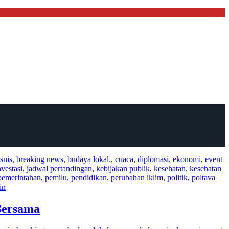
snis
,
breaking news
,
budaya lokal.
,
cuaca
,
diplomasi
,
ekonomi
,
event
nvestasi
,
jadwal pertandingan
,
kebijakan publik
,
kesehatan
,
kesehatan
pemerintahan
,
pemilu
,
pendidikan
,
perubahan iklim
,
politik
,
poltava
in
Bersama