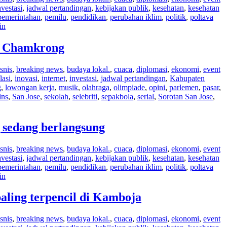
nvestasi
,
jadwal pertandingan
,
kebijakan publik
,
kesehatan
,
kesehatan
pemerintahan
,
pemilu
,
pendidikan
,
perubahan iklim
,
politik
,
poltava
in
ei Chamkrong
snis
,
breaking news
,
budaya lokal.
,
cuaca
,
diplomasi
,
ekonomi
,
event
lasi
,
inovasi
,
internet
,
investasi
,
jadwal pertandingan
,
Kabupaten
g
,
lowongan kerja
,
musik
,
olahraga
,
olimpiade
,
opini
,
parlemen
,
pasar
,
ins
,
San Jose
,
sekolah
,
selebriti
,
sepakbola
,
serial
,
Sorotan San Jose
,
g sedang berlangsung
snis
,
breaking news
,
budaya lokal.
,
cuaca
,
diplomasi
,
ekonomi
,
event
nvestasi
,
jadwal pertandingan
,
kebijakan publik
,
kesehatan
,
kesehatan
pemerintahan
,
pemilu
,
pendidikan
,
perubahan iklim
,
politik
,
poltava
in
aling terpencil di Kamboja
snis
,
breaking news
,
budaya lokal.
,
cuaca
,
diplomasi
,
ekonomi
,
event