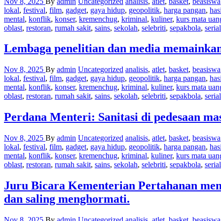
Nov 8, 2025
By
admin
Uncategorized
analisis
,
atlet
,
basket
,
beasiswa
lokal
,
festival
,
film
,
gadget
,
gaya hidup
,
geopolitik
,
harga pangan
,
has
mental
,
konflik
,
konser
,
kremenchug
,
kriminal
,
kuliner
,
kurs mata uan
oblast
,
restoran
,
rumah sakit
,
sains
,
sekolah
,
selebriti
,
sepakbola
,
serial
Lembaga penelitian dan media memainka
Nov 8, 2025
By
admin
Uncategorized
analisis
,
atlet
,
basket
,
beasiswa
lokal
,
festival
,
film
,
gadget
,
gaya hidup
,
geopolitik
,
harga pangan
,
has
mental
,
konflik
,
konser
,
kremenchug
,
kriminal
,
kuliner
,
kurs mata uan
oblast
,
restoran
,
rumah sakit
,
sains
,
sekolah
,
selebriti
,
sepakbola
,
serial
Perdana Menteri: Sanitasi di pedesaan ma
Nov 8, 2025
By
admin
Uncategorized
analisis
,
atlet
,
basket
,
beasiswa
lokal
,
festival
,
film
,
gadget
,
gaya hidup
,
geopolitik
,
harga pangan
,
has
mental
,
konflik
,
konser
,
kremenchug
,
kriminal
,
kuliner
,
kurs mata uan
oblast
,
restoran
,
rumah sakit
,
sains
,
sekolah
,
selebriti
,
sepakbola
,
serial
Juru Bicara Kementerian Pertahanan mene
dan saling menghormati.
Nov 8, 2025
By
admin
Uncategorized
analisis
,
atlet
,
basket
,
beasiswa