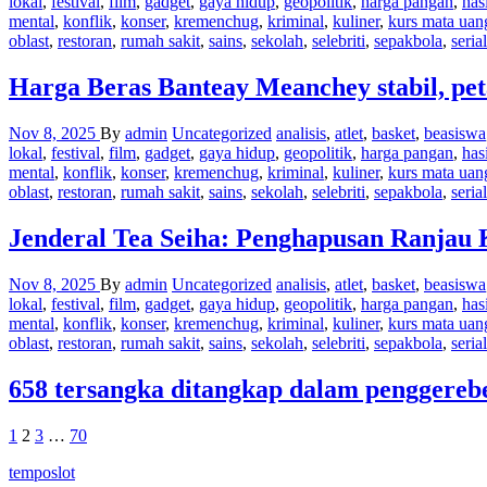
lokal
,
festival
,
film
,
gadget
,
gaya hidup
,
geopolitik
,
harga pangan
,
has
mental
,
konflik
,
konser
,
kremenchug
,
kriminal
,
kuliner
,
kurs mata uan
oblast
,
restoran
,
rumah sakit
,
sains
,
sekolah
,
selebriti
,
sepakbola
,
serial
Harga Beras Banteay Meanchey stabil, p
Nov 8, 2025
By
admin
Uncategorized
analisis
,
atlet
,
basket
,
beasiswa
lokal
,
festival
,
film
,
gadget
,
gaya hidup
,
geopolitik
,
harga pangan
,
has
mental
,
konflik
,
konser
,
kremenchug
,
kriminal
,
kuliner
,
kurs mata uan
oblast
,
restoran
,
rumah sakit
,
sains
,
sekolah
,
selebriti
,
sepakbola
,
serial
Jenderal Tea Seiha: Penghapusan Ranjau
Nov 8, 2025
By
admin
Uncategorized
analisis
,
atlet
,
basket
,
beasiswa
lokal
,
festival
,
film
,
gadget
,
gaya hidup
,
geopolitik
,
harga pangan
,
has
mental
,
konflik
,
konser
,
kremenchug
,
kriminal
,
kuliner
,
kurs mata uan
oblast
,
restoran
,
rumah sakit
,
sains
,
sekolah
,
selebriti
,
sepakbola
,
serial
658 tersangka ditangkap dalam penggereb
Posts
1
2
3
…
70
pagination
temposlot