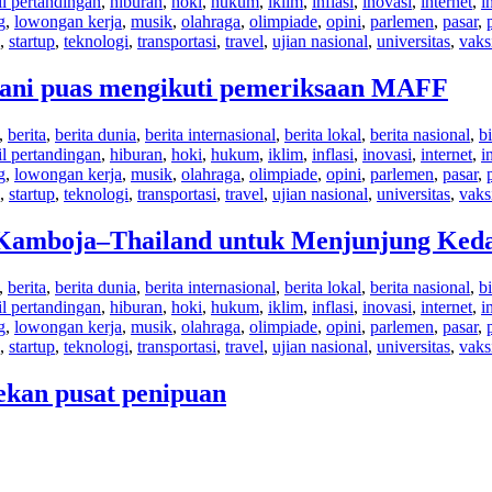
il pertandingan
,
hiburan
,
hoki
,
hukum
,
iklim
,
inflasi
,
inovasi
,
internet
,
i
g
,
lowongan kerja
,
musik
,
olahraga
,
olimpiade
,
opini
,
parlemen
,
pasar
,
,
startup
,
teknologi
,
transportasi
,
travel
,
ujian nasional
,
universitas
,
vaks
etani puas mengikuti pemeriksaan MAFF
,
berita
,
berita dunia
,
berita internasional
,
berita lokal
,
berita nasional
,
bi
il pertandingan
,
hiburan
,
hoki
,
hukum
,
iklim
,
inflasi
,
inovasi
,
internet
,
i
g
,
lowongan kerja
,
musik
,
olahraga
,
olimpiade
,
opini
,
parlemen
,
pasar
,
,
startup
,
teknologi
,
transportasi
,
travel
,
ujian nasional
,
universitas
,
vaks
 Kamboja–Thailand untuk Menjunjung Keda
,
berita
,
berita dunia
,
berita internasional
,
berita lokal
,
berita nasional
,
bi
il pertandingan
,
hiburan
,
hoki
,
hukum
,
iklim
,
inflasi
,
inovasi
,
internet
,
i
g
,
lowongan kerja
,
musik
,
olahraga
,
olimpiade
,
opini
,
parlemen
,
pasar
,
,
startup
,
teknologi
,
transportasi
,
travel
,
ujian nasional
,
universitas
,
vaks
ekan pusat penipuan