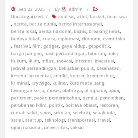
Sep 22, 2025
By
admin
Uncategorized
analisis
,
atlet
,
basket
,
beasiswa
,
berita
,
berita dunia
,
berita internasional
,
berita lokal
,
berita nasional
,
bisnis
,
breaking news
,
budaya lokal.
,
cuaca
,
diplomasi
,
ekonomi
,
event lokal
,
festival
,
film
,
gadget
,
gaya hidup
,
geopolitik
,
harga pangan
,
hasil pertandingan
,
hiburan
,
hoki
,
hukum
,
iklim
,
inflasi
,
inovasi
,
internet
,
investasi
,
jadwal pertandingan
,
kebijakan publik
,
kesehatan
,
kesehatan mental
,
konflik
,
konser
,
kremenchug
,
kriminal
,
Kryvyigo
,
kuliner
,
kurs mata uang
,
lowongan kerja
,
musik
,
olahraga
,
olimpiade
,
opini
,
parlemen
,
pasar
,
pemerintahan
,
pemilu
,
pendidikan
,
perubahan iklim
,
politik
,
poltava oblast
,
restoran
,
rumah sakit
,
sains
,
sekolah
,
selebriti
,
sepakbola
,
serial
,
startup
,
teknologi
,
transportasi
,
travel
,
ujian nasional
,
universitas
,
vaksin