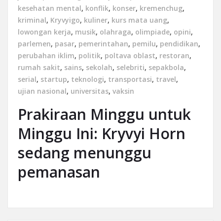
kesehatan mental
,
konflik
,
konser
,
kremenchug
,
kriminal
,
Kryvyigo
,
kuliner
,
kurs mata uang
,
lowongan kerja
,
musik
,
olahraga
,
olimpiade
,
opini
,
parlemen
,
pasar
,
pemerintahan
,
pemilu
,
pendidikan
,
perubahan iklim
,
politik
,
poltava oblast
,
restoran
,
rumah sakit
,
sains
,
sekolah
,
selebriti
,
sepakbola
,
serial
,
startup
,
teknologi
,
transportasi
,
travel
,
ujian nasional
,
universitas
,
vaksin
Prakiraan Minggu untuk
Minggu Ini: Kryvyi Horn
sedang menunggu
pemanasan