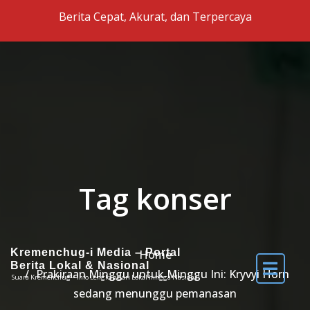
Skip to the content
Berita Cepat, Akurat, dan Terpercaya
Tag konser
Kremenchug-i Media – Portal
Home
Berita Lokal & Nasional
Prakiraan Minggu untuk Minggu Ini: Kryvyi Horn
Suara Kremenchug – Info Lengkap dari Lokal hingga Nasional
sedang menunggu pemanasan