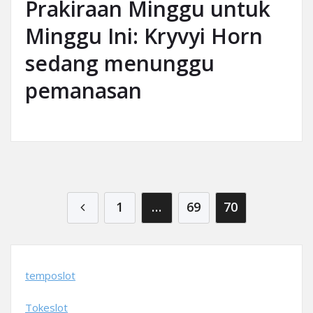
Prakiraan Minggu untuk
Minggu Ini: Kryvyi Horn
sedang menunggu
pemanasan
Posts pagination
1
…
69
70
temposlot
Tokeslot