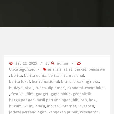
Sep 22, 2025
By
admin
Uncategorized
analisis
,
atlet
,
basket
,
beasiswa
,
berita
,
berita dunia
,
berita internasional
,
berita lokal
,
berita nasional
,
bisnis
,
breaking news
,
budaya lokal.
,
cuaca
,
diplomasi
,
ekonomi
,
event lokal
,
festival
,
film
,
gadget
,
gaya hidup
,
geopolitik
,
harga pangan
,
hasil pertandingan
,
hiburan
,
hoki
,
hukum
,
iklim
,
inflasi
,
inovasi
,
internet
,
investasi
,
jadwal pertandingan
,
kebijakan publik
,
kesehatan
,