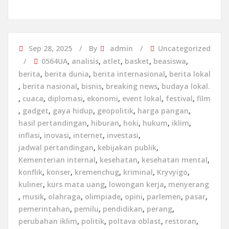
Sep 28, 2025
By
admin
Uncategorized
0564UA
,
analisis
,
atlet
,
basket
,
beasiswa
,
berita
,
berita dunia
,
berita internasional
,
berita lokal
,
berita nasional
,
bisnis
,
breaking news
,
budaya lokal.
,
cuaca
,
diplomasi
,
ekonomi
,
event lokal
,
festival
,
film
,
gadget
,
gaya hidup
,
geopolitik
,
harga pangan
,
hasil pertandingan
,
hiburan
,
hoki
,
hukum
,
iklim
,
inflasi
,
inovasi
,
internet
,
investasi
,
jadwal pertandingan
,
kebijakan publik
,
Kementerian internal
,
kesehatan
,
kesehatan mental
,
konflik
,
konser
,
kremenchug
,
kriminal
,
Kryvyigo
,
kuliner
,
kurs mata uang
,
lowongan kerja
,
menyerang
,
musik
,
olahraga
,
olimpiade
,
opini
,
parlemen
,
pasar
,
pemerintahan
,
pemilu
,
pendidikan
,
perang
,
perubahan iklim
,
politik
,
poltava oblast
,
restoran
,