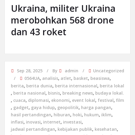
Ukraina, militer Ukraina
merobohkan 568 drone
dan 43 roket
Sep 28, 2025
By
admin
Uncategorized
0564UA
,
analisis
,
atlet
,
basket
,
beasiswa
,
berita
,
berita dunia
,
berita internasional
,
berita lokal
,
berita nasional
,
bisnis
,
breaking news
,
budaya lokal.
,
cuaca
,
diplomasi
,
ekonomi
,
event lokal
,
festival
,
film
,
gadget
,
gaya hidup
,
geopolitik
,
harga pangan
,
hasil pertandingan
,
hiburan
,
hoki
,
hukum
,
iklim
,
inflasi
,
inovasi
,
internet
,
investasi
,
jadwal pertandingan
,
kebijakan publik
,
kesehatan
,