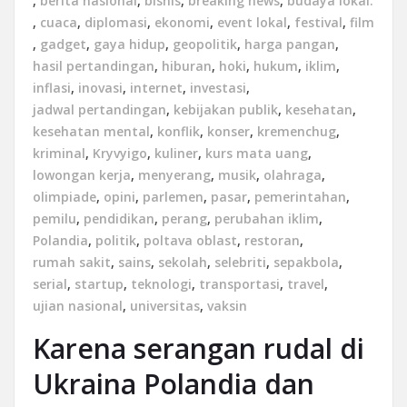
,
berita nasional
,
bisnis
,
breaking news
,
budaya lokal.
,
cuaca
,
diplomasi
,
ekonomi
,
event lokal
,
festival
,
film
,
gadget
,
gaya hidup
,
geopolitik
,
harga pangan
,
hasil pertandingan
,
hiburan
,
hoki
,
hukum
,
iklim
,
inflasi
,
inovasi
,
internet
,
investasi
,
jadwal pertandingan
,
kebijakan publik
,
kesehatan
,
kesehatan mental
,
konflik
,
konser
,
kremenchug
,
kriminal
,
Kryvyigo
,
kuliner
,
kurs mata uang
,
lowongan kerja
,
menyerang
,
musik
,
olahraga
,
olimpiade
,
opini
,
parlemen
,
pasar
,
pemerintahan
,
pemilu
,
pendidikan
,
perang
,
perubahan iklim
,
Polandia
,
politik
,
poltava oblast
,
restoran
,
rumah sakit
,
sains
,
sekolah
,
selebriti
,
sepakbola
,
serial
,
startup
,
teknologi
,
transportasi
,
travel
,
ujian nasional
,
universitas
,
vaksin
Karena serangan rudal di
Ukraina Polandia dan