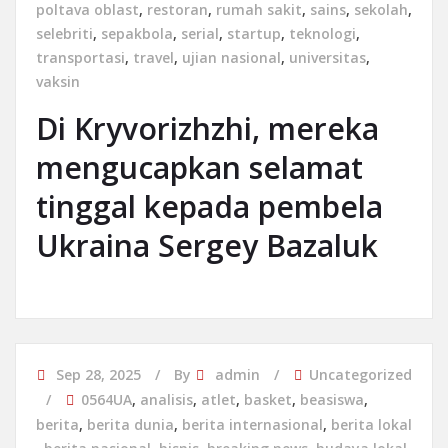
poltava oblast
,
restoran
,
rumah sakit
,
sains
,
sekolah
,
selebriti
,
sepakbola
,
serial
,
startup
,
teknologi
,
transportasi
,
travel
,
ujian nasional
,
universitas
,
vaksin
Di Kryvorizhzhi, mereka
mengucapkan selamat
tinggal kepada pembela
Ukraina Sergey Bazaluk
Sep 28, 2025
By
admin
Uncategorized
0564UA
,
analisis
,
atlet
,
basket
,
beasiswa
,
berita
,
berita dunia
,
berita internasional
,
berita lokal