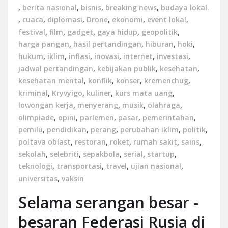
,
berita nasional
,
bisnis
,
breaking news
,
budaya lokal.
,
cuaca
,
diplomasi
,
Drone
,
ekonomi
,
event lokal
,
festival
,
film
,
gadget
,
gaya hidup
,
geopolitik
,
harga pangan
,
hasil pertandingan
,
hiburan
,
hoki
,
hukum
,
iklim
,
inflasi
,
inovasi
,
internet
,
investasi
,
jadwal pertandingan
,
kebijakan publik
,
kesehatan
,
kesehatan mental
,
konflik
,
konser
,
kremenchug
,
kriminal
,
Kryvyigo
,
kuliner
,
kurs mata uang
,
lowongan kerja
,
menyerang
,
musik
,
olahraga
,
olimpiade
,
opini
,
parlemen
,
pasar
,
pemerintahan
,
pemilu
,
pendidikan
,
perang
,
perubahan iklim
,
politik
,
poltava oblast
,
restoran
,
roket
,
rumah sakit
,
sains
,
sekolah
,
selebriti
,
sepakbola
,
serial
,
startup
,
teknologi
,
transportasi
,
travel
,
ujian nasional
,
universitas
,
vaksin
Selama serangan besar -
besaran Federasi Rusia di