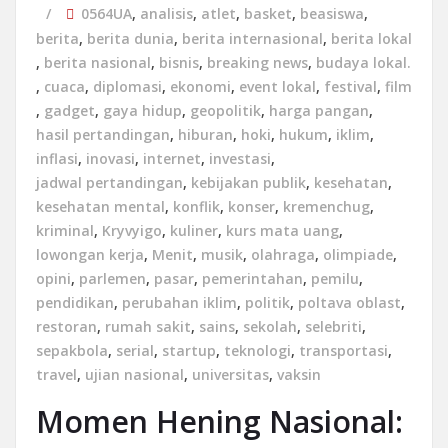
0564UA
,
analisis
,
atlet
,
basket
,
beasiswa
,
berita
,
berita dunia
,
berita internasional
,
berita lokal
,
berita nasional
,
bisnis
,
breaking news
,
budaya lokal.
,
cuaca
,
diplomasi
,
ekonomi
,
event lokal
,
festival
,
film
,
gadget
,
gaya hidup
,
geopolitik
,
harga pangan
,
hasil pertandingan
,
hiburan
,
hoki
,
hukum
,
iklim
,
inflasi
,
inovasi
,
internet
,
investasi
,
jadwal pertandingan
,
kebijakan publik
,
kesehatan
,
kesehatan mental
,
konflik
,
konser
,
kremenchug
,
kriminal
,
Kryvyigo
,
kuliner
,
kurs mata uang
,
lowongan kerja
,
Menit
,
musik
,
olahraga
,
olimpiade
,
opini
,
parlemen
,
pasar
,
pemerintahan
,
pemilu
,
pendidikan
,
perubahan iklim
,
politik
,
poltava oblast
,
restoran
,
rumah sakit
,
sains
,
sekolah
,
selebriti
,
sepakbola
,
serial
,
startup
,
teknologi
,
transportasi
,
travel
,
ujian nasional
,
universitas
,
vaksin
Momen Hening Nasional: