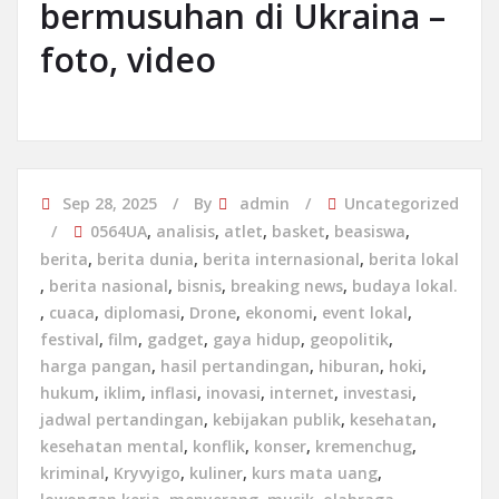
bermusuhan di Ukraina –
foto, video
Sep 28, 2025
By
admin
Uncategorized
0564UA
,
analisis
,
atlet
,
basket
,
beasiswa
,
berita
,
berita dunia
,
berita internasional
,
berita lokal
,
berita nasional
,
bisnis
,
breaking news
,
budaya lokal.
,
cuaca
,
diplomasi
,
Drone
,
ekonomi
,
event lokal
,
festival
,
film
,
gadget
,
gaya hidup
,
geopolitik
,
harga pangan
,
hasil pertandingan
,
hiburan
,
hoki
,
hukum
,
iklim
,
inflasi
,
inovasi
,
internet
,
investasi
,
jadwal pertandingan
,
kebijakan publik
,
kesehatan
,
kesehatan mental
,
konflik
,
konser
,
kremenchug
,
kriminal
,
Kryvyigo
,
kuliner
,
kurs mata uang
,