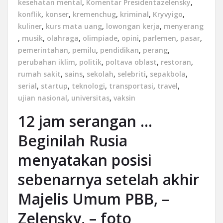
kesehatan mental
,
Komentar Presidentazelensky
,
konflik
,
konser
,
kremenchug
,
kriminal
,
Kryvyigo
,
kuliner
,
kurs mata uang
,
lowongan kerja
,
menyerang
,
musik
,
olahraga
,
olimpiade
,
opini
,
parlemen
,
pasar
,
pemerintahan
,
pemilu
,
pendidikan
,
perang
,
perubahan iklim
,
politik
,
poltava oblast
,
restoran
,
rumah sakit
,
sains
,
sekolah
,
selebriti
,
sepakbola
,
serial
,
startup
,
teknologi
,
transportasi
,
travel
,
ujian nasional
,
universitas
,
vaksin
12 jam serangan …
Beginilah Rusia
menyatakan posisi
sebenarnya setelah akhir
Majelis Umum PBB, –
Zelensky, – foto