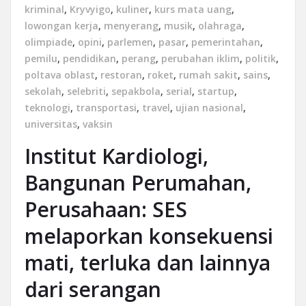
kriminal
,
Kryvyigo
,
kuliner
,
kurs mata uang
,
lowongan kerja
,
menyerang
,
musik
,
olahraga
,
olimpiade
,
opini
,
parlemen
,
pasar
,
pemerintahan
,
pemilu
,
pendidikan
,
perang
,
perubahan iklim
,
politik
,
poltava oblast
,
restoran
,
roket
,
rumah sakit
,
sains
,
sekolah
,
selebriti
,
sepakbola
,
serial
,
startup
,
teknologi
,
transportasi
,
travel
,
ujian nasional
,
universitas
,
vaksin
Institut Kardiologi,
Bangunan Perumahan,
Perusahaan: SES
melaporkan konsekuensi
mati, terluka dan lainnya
dari serangan