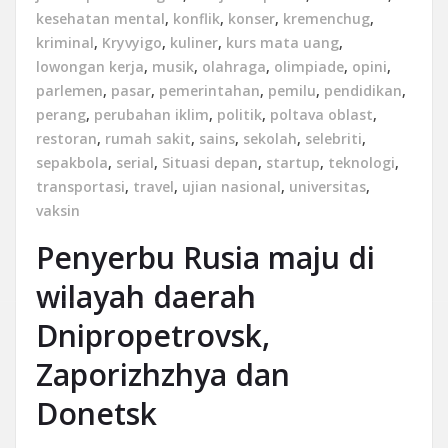
kesehatan mental
,
konflik
,
konser
,
kremenchug
,
kriminal
,
Kryvyigo
,
kuliner
,
kurs mata uang
,
lowongan kerja
,
musik
,
olahraga
,
olimpiade
,
opini
,
parlemen
,
pasar
,
pemerintahan
,
pemilu
,
pendidikan
,
perang
,
perubahan iklim
,
politik
,
poltava oblast
,
restoran
,
rumah sakit
,
sains
,
sekolah
,
selebriti
,
sepakbola
,
serial
,
Situasi depan
,
startup
,
teknologi
,
transportasi
,
travel
,
ujian nasional
,
universitas
,
vaksin
Penyerbu Rusia maju di
wilayah daerah
Dnipropetrovsk,
Zaporizhzhya dan
Donetsk