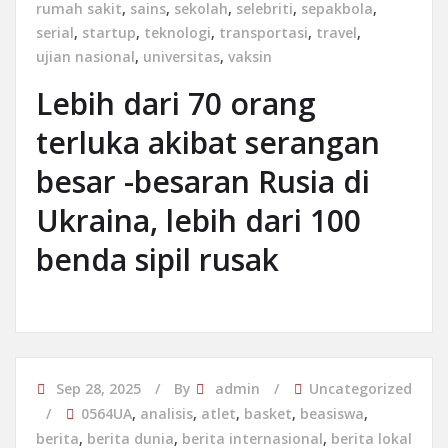
rumah sakit
,
sains
,
sekolah
,
selebriti
,
sepakbola
,
serial
,
startup
,
teknologi
,
transportasi
,
travel
,
ujian nasional
,
universitas
,
vaksin
Lebih dari 70 orang
terluka akibat serangan
besar -besaran Rusia di
Ukraina, lebih dari 100
benda sipil rusak
Sep 28, 2025
By
admin
Uncategorized
0564UA
,
analisis
,
atlet
,
basket
,
beasiswa
,
berita
,
berita dunia
,
berita internasional
,
berita lokal