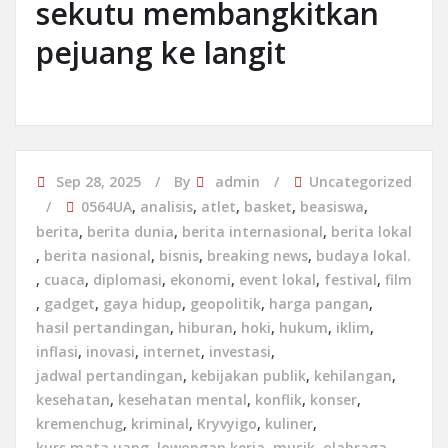
sekutu membangkitkan
pejuang ke langit
Sep 28, 2025
By
admin
Uncategorized
0564UA
,
analisis
,
atlet
,
basket
,
beasiswa
,
berita
,
berita dunia
,
berita internasional
,
berita lokal
,
berita nasional
,
bisnis
,
breaking news
,
budaya lokal.
,
cuaca
,
diplomasi
,
ekonomi
,
event lokal
,
festival
,
film
,
gadget
,
gaya hidup
,
geopolitik
,
harga pangan
,
hasil pertandingan
,
hiburan
,
hoki
,
hukum
,
iklim
,
inflasi
,
inovasi
,
internet
,
investasi
,
jadwal pertandingan
,
kebijakan publik
,
kehilangan
,
kesehatan
,
kesehatan mental
,
konflik
,
konser
,
kremenchug
,
kriminal
,
Kryvyigo
,
kuliner
,
kurs mata uang
,
lowongan kerja
,
musik
,
olahraga
,