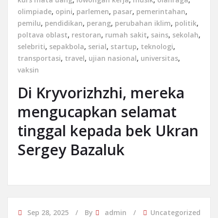
olimpiade
,
opini
,
parlemen
,
pasar
,
pemerintahan
,
pemilu
,
pendidikan
,
perang
,
perubahan iklim
,
politik
,
poltava oblast
,
restoran
,
rumah sakit
,
sains
,
sekolah
,
selebriti
,
sepakbola
,
serial
,
startup
,
teknologi
,
transportasi
,
travel
,
ujian nasional
,
universitas
,
vaksin
Di Kryvorizhzhi, mereka
mengucapkan selamat
tinggal kepada bek Ukran
Sergey Bazaluk
Sep 28, 2025
By
admin
Uncategorized