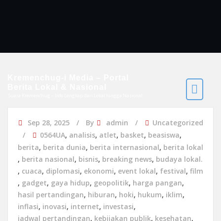
Kremenchug-i Media – Portal
Berita Lokal & Nasional
Suara Kremenchug – Info Lengkap dari Lokal hingga Nasional
Sep 28, 2025
By
admin
Uncategorized
0564UA
,
analisis
,
atlet
,
basket
,
beasiswa
,
berita
,
berita dunia
,
berita internasional
,
berita lokal
,
berita nasional
,
bisnis
,
breaking news
,
budaya lokal.
,
cuaca
,
diplomasi
,
ekonomi
,
event lokal
,
festival
,
film
,
gadget
,
gaya hidup
,
geopolitik
,
harga pangan
,
hasil pertandingan
,
hiburan
,
hoki
,
hukum
,
iklim
,
inflasi
,
inovasi
,
internet
,
investasi
,
jadwal pertandingan
,
kebijakan publik
,
kesehatan
,