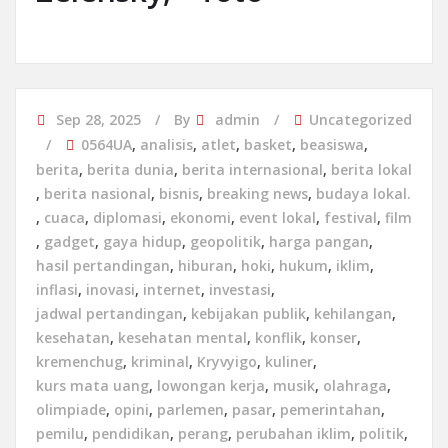
Sep 28, 2025
By
admin
Uncategorized
0564UA
,
analisis
,
atlet
,
basket
,
beasiswa
,
berita
,
berita dunia
,
berita internasional
,
berita lokal
,
berita nasional
,
bisnis
,
breaking news
,
budaya lokal.
,
cuaca
,
diplomasi
,
ekonomi
,
event lokal
,
festival
,
film
,
gadget
,
gaya hidup
,
geopolitik
,
harga pangan
,
hasil pertandingan
,
hiburan
,
hoki
,
hukum
,
iklim
,
inflasi
,
inovasi
,
internet
,
investasi
,
jadwal pertandingan
,
kebijakan publik
,
kehilangan
,
kesehatan
,
kesehatan mental
,
konflik
,
konser
,
kremenchug
,
kriminal
,
Kryvyigo
,
kuliner
,
kurs mata uang
,
lowongan kerja
,
musik
,
olahraga
,
olimpiade
,
opini
,
parlemen
,
pasar
,
pemerintahan
,
pemilu
,
pendidikan
,
perang
,
perubahan iklim
,
politik
,