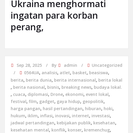
Ukraina menghormati
ingatan para korban
perang,
Sep 28, 2025
By
admin
Uncategorized
0564UA
,
analisis
,
atlet
,
basket
,
beasiswa
,
berita
,
berita dunia
,
berita internasional
,
berita lokal
,
berita nasional
,
bisnis
,
breaking news
,
budaya lokal.
,
cuaca
,
diplomasi
,
Drone
,
ekonomi
,
event lokal
,
festival
,
film
,
gadget
,
gaya hidup
,
geopolitik
,
harga pangan
,
hasil pertandingan
,
hiburan
,
hoki
,
hukum
,
iklim
,
inflasi
,
inovasi
,
internet
,
investasi
,
jadwal pertandingan
,
kebijakan publik
,
kesehatan
,
kesehatan mental
,
konflik
,
konser
,
kremenchug
,