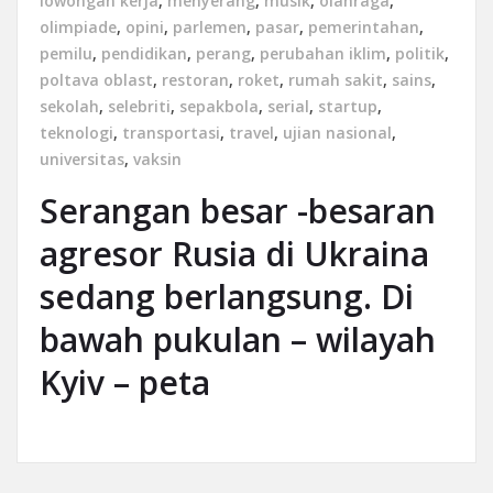
lowongan kerja
,
menyerang
,
musik
,
olahraga
,
olimpiade
,
opini
,
parlemen
,
pasar
,
pemerintahan
,
pemilu
,
pendidikan
,
perang
,
perubahan iklim
,
politik
,
poltava oblast
,
restoran
,
roket
,
rumah sakit
,
sains
,
sekolah
,
selebriti
,
sepakbola
,
serial
,
startup
,
teknologi
,
transportasi
,
travel
,
ujian nasional
,
universitas
,
vaksin
Serangan besar -besaran
agresor Rusia di Ukraina
sedang berlangsung. Di
bawah pukulan – wilayah
Kyiv – peta