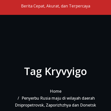
Skip to the content
Berita Cepat, Akurat, dan Terpercaya
Tag Kryvyigo
Home
Penyerbu Rusia maju di wilayah daerah
Dnipropetrovsk, Zaporizhzhya dan Donetsk