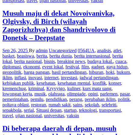
transportasi
,
travel
,
ujian nasional
,
universitas
,
vaksin
Musuh maju di dekat Novoivanivka,
Olgivsky, di Birch (wilayah
Zaporizhzhya) dan Shandrivolovo di
Donetsk – Deepstate
Sep 26, 2025
By
admin
Uncategorized
0564UA
,
analisis
,
atlet
,
basket
,
beasiswa
,
berita
,
berita dunia
,
berita internasional
,
berita
lokal
,
berita nasional
,
bisnis
,
breaking news
,
budaya lokal.
,
cuaca
,
diplomasi
,
ekonomi
,
event lokal
,
festival
,
film
,
gadget
,
gaya hidup
,
geopolitik
,
harga pangan
,
hasil pertandingan
,
hiburan
,
hoki
,
hukum
,
iklim
,
inflasi
,
inovasi
,
internet
,
investasi
,
jadwal pertandingan
,
kebijakan publik
,
kesehatan
,
kesehatan mental
,
konflik
,
konser
,
kremenchug
,
kriminal
,
Kryvyigo
,
kuliner
,
kurs mata uang
,
lowongan kerja
,
musik
,
olahraga
,
olimpiade
,
opini
,
parlemen
,
pasar
,
pemerintahan
,
pemilu
,
pendidikan
,
perang
,
perubahan iklim
,
politik
,
poltava oblast
,
restoran
,
rumah sakit
,
sains
,
sekolah
,
selebriti
,
sepakbola
,
serial
,
Situasi depan
,
startup
,
teknologi
,
transportasi
,
travel
,
ujian nasional
,
universitas
,
vaksin
Di beberapa daerah di depan, musuh