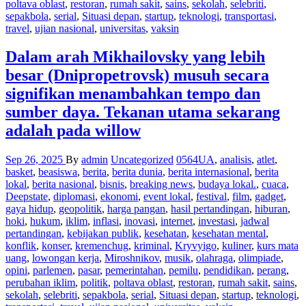
poltava oblast
,
restoran
,
rumah sakit
,
sains
,
sekolah
,
selebriti
,
sepakbola
,
serial
,
Situasi depan
,
startup
,
teknologi
,
transportasi
,
travel
,
ujian nasional
,
universitas
,
vaksin
Dalam arah Mikhailovsky yang lebih
besar (Dnipropetrovsk) musuh secara
signifikan menambahkan tempo dan
sumber daya. Tekanan utama sekarang
adalah pada willow
Sep 26, 2025
By
admin
Uncategorized
0564UA
,
analisis
,
atlet
,
basket
,
beasiswa
,
berita
,
berita dunia
,
berita internasional
,
berita
lokal
,
berita nasional
,
bisnis
,
breaking news
,
budaya lokal.
,
cuaca
,
Deepstate
,
diplomasi
,
ekonomi
,
event lokal
,
festival
,
film
,
gadget
,
gaya hidup
,
geopolitik
,
harga pangan
,
hasil pertandingan
,
hiburan
,
hoki
,
hukum
,
iklim
,
inflasi
,
inovasi
,
internet
,
investasi
,
jadwal
pertandingan
,
kebijakan publik
,
kesehatan
,
kesehatan mental
,
konflik
,
konser
,
kremenchug
,
kriminal
,
Kryvyigo
,
kuliner
,
kurs mata
uang
,
lowongan kerja
,
Miroshnikov
,
musik
,
olahraga
,
olimpiade
,
opini
,
parlemen
,
pasar
,
pemerintahan
,
pemilu
,
pendidikan
,
perang
,
perubahan iklim
,
politik
,
poltava oblast
,
restoran
,
rumah sakit
,
sains
,
sekolah
,
selebriti
,
sepakbola
,
serial
,
Situasi depan
,
startup
,
teknologi
,