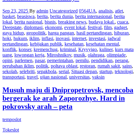
Sep 23, 2025
By
admin
Uncategorized
0564UA
,
analisis
,
atlet
,
basket
,
beasiswa
,
berita
,
berita dunia
,
berita internasional
,
berita
lokal
,
berita nasional
,
bisnis
,
breaking news
,
budaya lokal.
,
cuaca
,
Deepstate
,
diplomasi
,
ekonomi
,
event lokal
,
festival
,
film
,
gadget
,
gaya hidup
,
geopolitik
,
harga pangan
,
hasil pertandingan
,
hiburan
,
hoki
,
hukum
,
iklim
,
inflasi
,
inovasi
,
internet
,
investasi
,
jadwal
pertandingan
,
kebijakan publik
,
kesehatan
,
kesehatan mental
,
konflik
,
konser
,
kremenchug
,
kriminal
,
Kryvyigo
,
kuliner
,
kurs mata
uang
,
lowongan kerja
,
Miroshnikov
,
musik
,
olahraga
,
olimpiade
,
opini
,
parlemen
,
pasar
,
pemerintahan
,
pemilu
,
pendidikan
,
perang
,
perubahan iklim
,
politik
,
poltava oblast
,
restoran
,
rumah sakit
,
sains
,
sekolah
,
selebriti
,
sepakbola
,
serial
,
Situasi depan
,
startup
,
teknologi
,
transportasi
,
travel
,
ujian nasional
,
universitas
,
vaksin
Musuh maju di Dnipropetrovsk, mencoba
bergerak ke arah Zaporozhye. Hard in
pokrovsky arah – peta
temposlot
Tokeslot