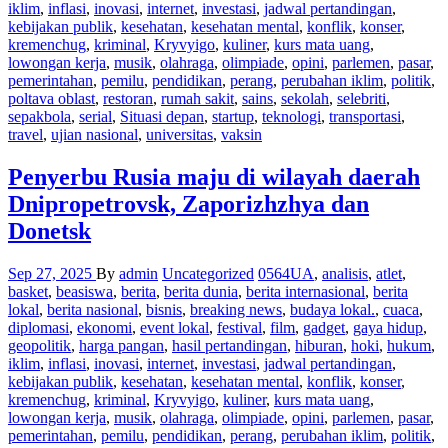
iklim
,
inflasi
,
inovasi
,
internet
,
investasi
,
jadwal pertandingan
,
kebijakan publik
,
kesehatan
,
kesehatan mental
,
konflik
,
konser
,
kremenchug
,
kriminal
,
Kryvyigo
,
kuliner
,
kurs mata uang
,
lowongan kerja
,
musik
,
olahraga
,
olimpiade
,
opini
,
parlemen
,
pasar
,
pemerintahan
,
pemilu
,
pendidikan
,
perang
,
perubahan iklim
,
politik
,
poltava oblast
,
restoran
,
rumah sakit
,
sains
,
sekolah
,
selebriti
,
sepakbola
,
serial
,
Situasi depan
,
startup
,
teknologi
,
transportasi
,
travel
,
ujian nasional
,
universitas
,
vaksin
Penyerbu Rusia maju di wilayah daerah
Dnipropetrovsk, Zaporizhzhya dan
Donetsk
Sep 27, 2025
By
admin
Uncategorized
0564UA
,
analisis
,
atlet
,
basket
,
beasiswa
,
berita
,
berita dunia
,
berita internasional
,
berita
lokal
,
berita nasional
,
bisnis
,
breaking news
,
budaya lokal.
,
cuaca
,
diplomasi
,
ekonomi
,
event lokal
,
festival
,
film
,
gadget
,
gaya hidup
,
geopolitik
,
harga pangan
,
hasil pertandingan
,
hiburan
,
hoki
,
hukum
,
iklim
,
inflasi
,
inovasi
,
internet
,
investasi
,
jadwal pertandingan
,
kebijakan publik
,
kesehatan
,
kesehatan mental
,
konflik
,
konser
,
kremenchug
,
kriminal
,
Kryvyigo
,
kuliner
,
kurs mata uang
,
lowongan kerja
,
musik
,
olahraga
,
olimpiade
,
opini
,
parlemen
,
pasar
,
pemerintahan
,
pemilu
,
pendidikan
,
perang
,
perubahan iklim
,
politik
,