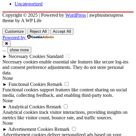
Uncategorized
Copyright © 2025 | Powered by
WordPress
|
awpbusinesspress
theme by A WP Life
Customize
Reject All
Accept All
Powered by
✖
...
show more
►
Necessary Cookies
Standard
Necessary cookies enable essential site features like secure log-ins
and consent preference adjustments. They do not store personal
data.
None
►
Functional Cookies
Remark
Functional cookies support features like content sharing on social
media, collecting feedback, and enabling third-party tools.
None
►
Analytical Cookies
Remark
Analytical cookies track visitor interactions, providing insights on
metrics like visitor count, bounce rate, and traffic sources.
None
►
Advertisement Cookies
Remark
Advertisement cookies deliver personalized ads based on your