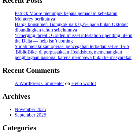
Recent Posts
Patrick Moore menunjuk kepala pemadam kebakaran
Monterey berikutnya
Harga konsumen Tiongkok naik 0,2% pada bulan Oktober
dibandingkan tahun sebelumnya
‘Emerging threat’: Golden mussel infestation upending life in
the Delta — help isn’t coming
Suriah melakukan operasi pencegahan terhadap sel-sel ISIS
'BiblioBike' di perpustakaan Healdsburg memenangkan
penghargaan nasional karena membawa buku ke masyarakat
Recent Comments
A WordPress Commenter
on
Hello world!
Archives
November 2025
September 2025
Categories