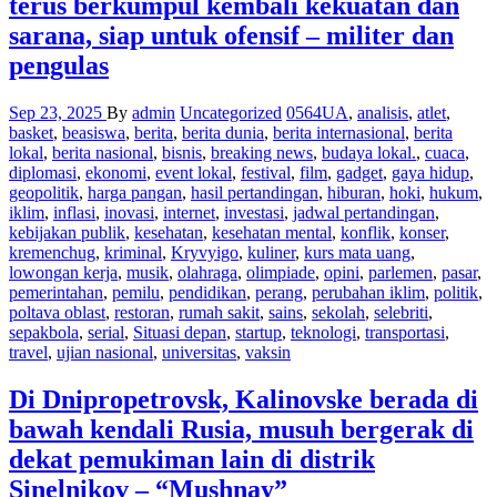
terus berkumpul kembali kekuatan dan
sarana, siap untuk ofensif – militer dan
pengulas
Sep 23, 2025
By
admin
Uncategorized
0564UA
,
analisis
,
atlet
,
basket
,
beasiswa
,
berita
,
berita dunia
,
berita internasional
,
berita
lokal
,
berita nasional
,
bisnis
,
breaking news
,
budaya lokal.
,
cuaca
,
diplomasi
,
ekonomi
,
event lokal
,
festival
,
film
,
gadget
,
gaya hidup
,
geopolitik
,
harga pangan
,
hasil pertandingan
,
hiburan
,
hoki
,
hukum
,
iklim
,
inflasi
,
inovasi
,
internet
,
investasi
,
jadwal pertandingan
,
kebijakan publik
,
kesehatan
,
kesehatan mental
,
konflik
,
konser
,
kremenchug
,
kriminal
,
Kryvyigo
,
kuliner
,
kurs mata uang
,
lowongan kerja
,
musik
,
olahraga
,
olimpiade
,
opini
,
parlemen
,
pasar
,
pemerintahan
,
pemilu
,
pendidikan
,
perang
,
perubahan iklim
,
politik
,
poltava oblast
,
restoran
,
rumah sakit
,
sains
,
sekolah
,
selebriti
,
sepakbola
,
serial
,
Situasi depan
,
startup
,
teknologi
,
transportasi
,
travel
,
ujian nasional
,
universitas
,
vaksin
Di Dnipropetrovsk, Kalinovske berada di
bawah kendali Rusia, musuh bergerak di
dekat pemukiman lain di distrik
Sinelnikov – “Mushnay”