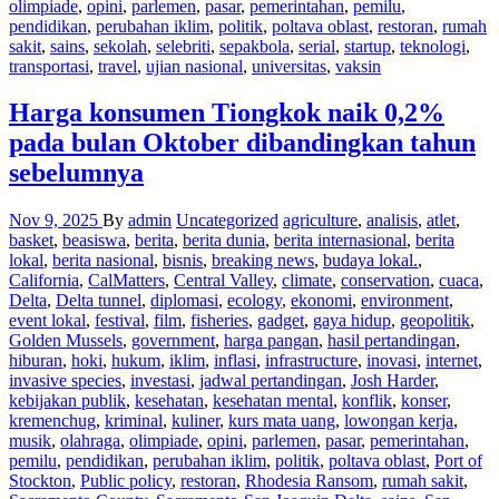
olimpiade
,
opini
,
parlemen
,
pasar
,
pemerintahan
,
pemilu
,
pendidikan
,
perubahan iklim
,
politik
,
poltava oblast
,
restoran
,
rumah
sakit
,
sains
,
sekolah
,
selebriti
,
sepakbola
,
serial
,
startup
,
teknologi
,
transportasi
,
travel
,
ujian nasional
,
universitas
,
vaksin
Harga konsumen Tiongkok naik 0,2%
pada bulan Oktober dibandingkan tahun
sebelumnya
Nov 9, 2025
By
admin
Uncategorized
agriculture
,
analisis
,
atlet
,
basket
,
beasiswa
,
berita
,
berita dunia
,
berita internasional
,
berita
lokal
,
berita nasional
,
bisnis
,
breaking news
,
budaya lokal.
,
California
,
CalMatters
,
Central Valley
,
climate
,
conservation
,
cuaca
,
Delta
,
Delta tunnel
,
diplomasi
,
ecology
,
ekonomi
,
environment
,
event lokal
,
festival
,
film
,
fisheries
,
gadget
,
gaya hidup
,
geopolitik
,
Golden Mussels
,
government
,
harga pangan
,
hasil pertandingan
,
hiburan
,
hoki
,
hukum
,
iklim
,
inflasi
,
infrastructure
,
inovasi
,
internet
,
invasive species
,
investasi
,
jadwal pertandingan
,
Josh Harder
,
kebijakan publik
,
kesehatan
,
kesehatan mental
,
konflik
,
konser
,
kremenchug
,
kriminal
,
kuliner
,
kurs mata uang
,
lowongan kerja
,
musik
,
olahraga
,
olimpiade
,
opini
,
parlemen
,
pasar
,
pemerintahan
,
pemilu
,
pendidikan
,
perubahan iklim
,
politik
,
poltava oblast
,
Port of
Stockton
,
Public policy
,
restoran
,
Rhodesia Ransom
,
rumah sakit
,