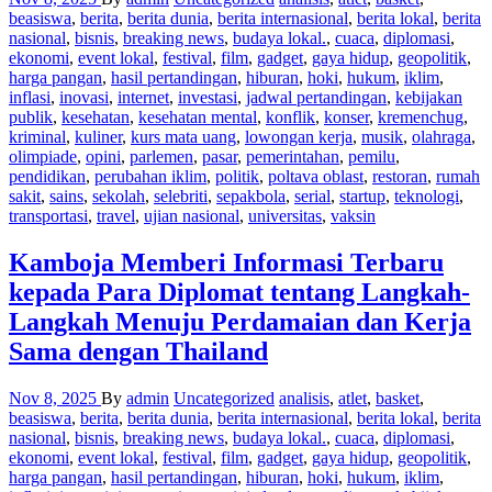
beasiswa
,
berita
,
berita dunia
,
berita internasional
,
berita lokal
,
berita
nasional
,
bisnis
,
breaking news
,
budaya lokal.
,
cuaca
,
diplomasi
,
ekonomi
,
event lokal
,
festival
,
film
,
gadget
,
gaya hidup
,
geopolitik
,
harga pangan
,
hasil pertandingan
,
hiburan
,
hoki
,
hukum
,
iklim
,
inflasi
,
inovasi
,
internet
,
investasi
,
jadwal pertandingan
,
kebijakan
publik
,
kesehatan
,
kesehatan mental
,
konflik
,
konser
,
kremenchug
,
kriminal
,
kuliner
,
kurs mata uang
,
lowongan kerja
,
musik
,
olahraga
,
olimpiade
,
opini
,
parlemen
,
pasar
,
pemerintahan
,
pemilu
,
pendidikan
,
perubahan iklim
,
politik
,
poltava oblast
,
restoran
,
rumah
sakit
,
sains
,
sekolah
,
selebriti
,
sepakbola
,
serial
,
startup
,
teknologi
,
transportasi
,
travel
,
ujian nasional
,
universitas
,
vaksin
Kamboja Memberi Informasi Terbaru
kepada Para Diplomat tentang Langkah-
Langkah Menuju Perdamaian dan Kerja
Sama dengan Thailand
Nov 8, 2025
By
admin
Uncategorized
analisis
,
atlet
,
basket
,
beasiswa
,
berita
,
berita dunia
,
berita internasional
,
berita lokal
,
berita
nasional
,
bisnis
,
breaking news
,
budaya lokal.
,
cuaca
,
diplomasi
,
ekonomi
,
event lokal
,
festival
,
film
,
gadget
,
gaya hidup
,
geopolitik
,
harga pangan
,
hasil pertandingan
,
hiburan
,
hoki
,
hukum
,
iklim
,