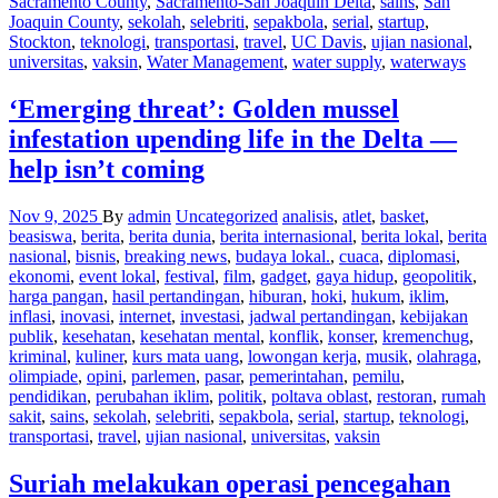
Sacramento County
,
Sacramento-San Joaquin Delta
,
sains
,
San
Joaquin County
,
sekolah
,
selebriti
,
sepakbola
,
serial
,
startup
,
Stockton
,
teknologi
,
transportasi
,
travel
,
UC Davis
,
ujian nasional
,
universitas
,
vaksin
,
Water Management
,
water supply
,
waterways
‘Emerging threat’: Golden mussel
infestation upending life in the Delta —
help isn’t coming
Nov 9, 2025
By
admin
Uncategorized
analisis
,
atlet
,
basket
,
beasiswa
,
berita
,
berita dunia
,
berita internasional
,
berita lokal
,
berita
nasional
,
bisnis
,
breaking news
,
budaya lokal.
,
cuaca
,
diplomasi
,
ekonomi
,
event lokal
,
festival
,
film
,
gadget
,
gaya hidup
,
geopolitik
,
harga pangan
,
hasil pertandingan
,
hiburan
,
hoki
,
hukum
,
iklim
,
inflasi
,
inovasi
,
internet
,
investasi
,
jadwal pertandingan
,
kebijakan
publik
,
kesehatan
,
kesehatan mental
,
konflik
,
konser
,
kremenchug
,
kriminal
,
kuliner
,
kurs mata uang
,
lowongan kerja
,
musik
,
olahraga
,
olimpiade
,
opini
,
parlemen
,
pasar
,
pemerintahan
,
pemilu
,
pendidikan
,
perubahan iklim
,
politik
,
poltava oblast
,
restoran
,
rumah
sakit
,
sains
,
sekolah
,
selebriti
,
sepakbola
,
serial
,
startup
,
teknologi
,
transportasi
,
travel
,
ujian nasional
,
universitas
,
vaksin
Suriah melakukan operasi pencegahan