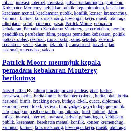
inflasi
,
inovasi
,
internet
,
investasi
,
jadwal pertandingan
,
janji temu
,
Kabupaten Monterey
,
kebijakan publik
,
kepemimpinan
,
kesehatan
,
kesehatan mental
,
keselamatan publik
,
konflik
,
konser
,
kremenchug
,
kriminal
,
kuliner
,
kurs mata uang
,
lowongan kerja
,
musik
,
olahraga
,
olimpiade
,
opini
,
parlemen
,
pasar
,
Patrick Moore
,
pemadam
kebakaran
,
Pemadam Kebakaran Monterey
,
pemerintahan
,
pemilu
,
pendidikan
,
perubahan iklim
,
petugas pemadam kebakaran
,
politik
,
poltava oblast
,
restoran
,
rumah sakit
,
sains
,
sekolah
,
selebriti
,
sepakbola
,
serial
,
startup
,
teknologi
,
transportasi
,
travel
,
ujian
nasional
,
universitas
,
vaksin
Patrick Moore menunjuk kepala
pemadam kebakaran Monterey
berikutnya
Nov 9, 2025
By
admin
Uncategorized
analisis
,
atlet
,
basket
,
beasiswa
,
berita
,
berita dunia
,
berita internasional
,
berita lokal
,
berita
nasional
,
bisnis
,
breaking news
,
budaya lokal.
,
cuaca
,
diplomasi
,
ekonomi
,
event lokal
,
festival
,
film
,
gadget
,
gaya hidup
,
geopolitik
,
harga pangan
,
hasil pertandingan
,
hiburan
,
hoki
,
hukum
,
iklim
,
inflasi
,
inovasi
,
internet
,
investasi
,
jadwal pertandingan
,
kebijakan
publik
,
kesehatan
,
kesehatan mental
,
konflik
,
konser
,
kremenchug
,
kriminal
,
kuliner
,
kurs mata uang
,
lowongan kerja
,
musik
,
olahraga
,