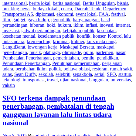
internasional
,
berita lokal
,
berita nasional
,
Berita Unggulan
,
bisnis
,
breaking news
,
budaya lokal.
,
cuaca
,
Daerah Teluk
,
Departemen
Transportasi AS
,
diplomasi
,
ekonomi
,
event lokal
,
FAA
,
festival
,
film
,
gadget
,
gaya hidup
,
geopolitik
,
harga pangan
,
hasil
pertandingan
,
hiburan
,
hoki
,
hukum
,
iklim
,
inflasi
,
inovasi
,
internet
,
investasi
,
jadwal pertandingan
,
kebijakan publik
,
kesehatan
,
kesehatan mental
,
keselamatan publik
,
konflik
,
konser
,
Kontrol lalu
lintas udara
,
kremenchug
,
kriminal
,
kuliner
,
kurs mata uang
,
LangitBarat
,
lowongan kerja
,
Maskapai Bersatu
,
maskapai
penerbangan
,
musik
,
olahraga
,
olimpiade
,
opini
,
parlemen
,
pasar
,
Pembatalan Penerbangan
,
pemerintahan
,
pemilu
,
pendidikan
,
Penundaan Penerbangan
,
Penutupan pemerintahan
,
perjalanan
udara
,
perubahan iklim
,
politik
,
poltava oblast
,
restoran
,
rumah sakit
,
sains
,
Sean Duffy
,
sekolah
,
selebriti
,
sepakbola
,
serial
,
SFO
,
startup
,
teknologi
,
transportasi
,
travel
,
ujian nasional
,
Unggulan
,
universitas
,
vaksin
SFO terkena dampak penundaan
penerbangan, pembatalan di tengah
gangguan layanan lalu lintas udara
nasional
Nov 8, 2025
By
admin
Uncategorized
analisis
,
atlet
,
basket
,