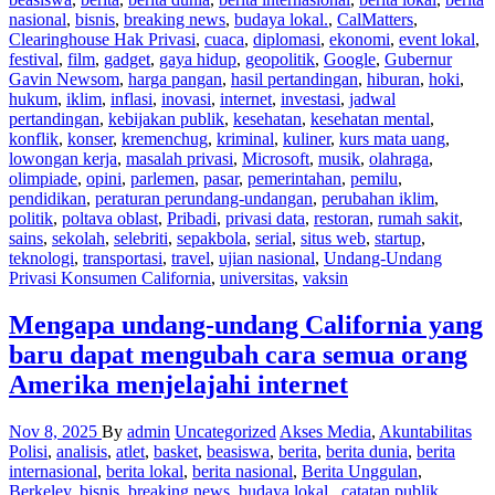
nasional
,
bisnis
,
breaking news
,
budaya lokal.
,
CalMatters
,
Clearinghouse Hak Privasi
,
cuaca
,
diplomasi
,
ekonomi
,
event lokal
,
festival
,
film
,
gadget
,
gaya hidup
,
geopolitik
,
Google
,
Gubernur
Gavin Newsom
,
harga pangan
,
hasil pertandingan
,
hiburan
,
hoki
,
hukum
,
iklim
,
inflasi
,
inovasi
,
internet
,
investasi
,
jadwal
pertandingan
,
kebijakan publik
,
kesehatan
,
kesehatan mental
,
konflik
,
konser
,
kremenchug
,
kriminal
,
kuliner
,
kurs mata uang
,
lowongan kerja
,
masalah privasi
,
Microsoft
,
musik
,
olahraga
,
olimpiade
,
opini
,
parlemen
,
pasar
,
pemerintahan
,
pemilu
,
pendidikan
,
peraturan perundang-undangan
,
perubahan iklim
,
politik
,
poltava oblast
,
Pribadi
,
privasi data
,
restoran
,
rumah sakit
,
sains
,
sekolah
,
selebriti
,
sepakbola
,
serial
,
situs web
,
startup
,
teknologi
,
transportasi
,
travel
,
ujian nasional
,
Undang-Undang
Privasi Konsumen California
,
universitas
,
vaksin
Mengapa undang-undang California yang
baru dapat mengubah cara semua orang
Amerika menjelajahi internet
Nov 8, 2025
By
admin
Uncategorized
Akses Media
,
Akuntabilitas
Polisi
,
analisis
,
atlet
,
basket
,
beasiswa
,
berita
,
berita dunia
,
berita
internasional
,
berita lokal
,
berita nasional
,
Berita Unggulan
,
Berkeley
,
bisnis
,
breaking news
,
budaya lokal.
,
catatan publik
,