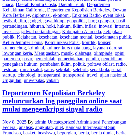
cuaca
,
Daerah Kontra Costa
,
Daerah Teluk
,
Departemen
Kehakiman California
,
Departemen Kepolisian Berkeley
,
Dewan
Kota Berkeley
,
diplomasi
,
ekonomi
,
Enkripsi Radio
,
event lokal
,
festival
,
film
,
gadget
,
gaya hidup
,
geopolitik
,
harga pangan
,
hasil
pertandingan
,
hiburan
,
hoki
,
hukum
,
iklim
,
inflasi
,
inovasi
,
internet
,
investasi
,
jadwal pertandingan
,
Kabupaten Alameda
,
kebijakan
publik
,
Kejahatan
,
kesehatan
,
kesehatan mental
,
keselamatan publik
,
Ketua Jennifer Louis
,
Komunikasi Polisi
,
konflik
,
konser
,
kremenchug
,
kriminal
,
kuliner
,
kurs mata uang
,
layanan darurat
,
lowongan kerja
,
Menugaskan
,
musik
,
olahraga
,
olimpiade
,
opini
,
parlemen
,
pasar
,
pemerintah
,
pemerintahan
,
pemilu
,
pendidikan
,
penegakan hukum
,
perubahan iklim
,
politik
,
poltava oblast
,
radio
,
restoran
,
rumah sakit
,
sains
,
sekolah
,
selebriti
,
sepakbola
,
serial
,
startup
,
teknologi
,
transparansi
,
transportasi
,
travel
,
ujian nasional
,
Unggulan
,
universitas
,
vaksin
Departemen Kepolisian Berkeley
meluncurkan log panggilan online saat
mulai mengenkripsi sinyal radio
Nov 8, 2025
By
admin
Uncategorized
Administrasi Penerbangan
Federal
,
analisis
,
angkutan
,
atlet
,
Bandara Internasional San
Francisco
,
basket
,
beasiswa
,
bepergian
,
berita
,
berita dunia
,
berita