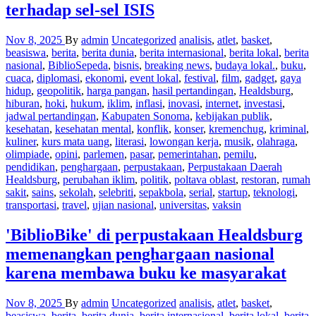
terhadap sel-sel ISIS
Nov 8, 2025
By
admin
Uncategorized
analisis
,
atlet
,
basket
,
beasiswa
,
berita
,
berita dunia
,
berita internasional
,
berita lokal
,
berita
nasional
,
BiblioSepeda
,
bisnis
,
breaking news
,
budaya lokal.
,
buku
,
cuaca
,
diplomasi
,
ekonomi
,
event lokal
,
festival
,
film
,
gadget
,
gaya
hidup
,
geopolitik
,
harga pangan
,
hasil pertandingan
,
Healdsburg
,
hiburan
,
hoki
,
hukum
,
iklim
,
inflasi
,
inovasi
,
internet
,
investasi
,
jadwal pertandingan
,
Kabupaten Sonoma
,
kebijakan publik
,
kesehatan
,
kesehatan mental
,
konflik
,
konser
,
kremenchug
,
kriminal
,
kuliner
,
kurs mata uang
,
literasi
,
lowongan kerja
,
musik
,
olahraga
,
olimpiade
,
opini
,
parlemen
,
pasar
,
pemerintahan
,
pemilu
,
pendidikan
,
penghargaan
,
perpustakaan
,
Perpustakaan Daerah
Healdsburg
,
perubahan iklim
,
politik
,
poltava oblast
,
restoran
,
rumah
sakit
,
sains
,
sekolah
,
selebriti
,
sepakbola
,
serial
,
startup
,
teknologi
,
transportasi
,
travel
,
ujian nasional
,
universitas
,
vaksin
'BiblioBike' di perpustakaan Healdsburg
memenangkan penghargaan nasional
karena membawa buku ke masyarakat
Nov 8, 2025
By
admin
Uncategorized
analisis
,
atlet
,
basket
,
beasiswa
,
berita
,
berita dunia
,
berita internasional
,
berita lokal
,
berita