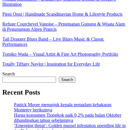
Illustration
Pieni Onni | Handmade Scandinavian Home & Lifestyle Products
Refuge Courchevel Vanoise – Penginapan Gunung & Wisata Alam
di Pegunungan Alpen Prancis
Tail Dragger Blues Band – Live Blues Music & Classic
Performances
Tomiko Wada – Visual Artist & Fine Art Photography Portfolio
Totally Tiffany Naylor | Inspiration for Everyday Life
Search
Search
Recent Posts
Patrick Moore menunjuk kepala pemadam kebakaran
Monterey berikutnya
Harga konsumen Tiongkok naik 0,2% pada bulan Oktober
dibandingkan tahun sebelumnya
‘Emerging threat’: Golden mussel infestation upending life in