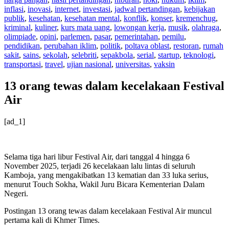
inflasi
,
inovasi
,
internet
,
investasi
,
jadwal pertandingan
,
kebijakan
publik
,
kesehatan
,
kesehatan mental
,
konflik
,
konser
,
kremenchug
,
kriminal
,
kuliner
,
kurs mata uang
,
lowongan kerja
,
musik
,
olahraga
,
olimpiade
,
opini
,
parlemen
,
pasar
,
pemerintahan
,
pemilu
,
pendidikan
,
perubahan iklim
,
politik
,
poltava oblast
,
restoran
,
rumah
sakit
,
sains
,
sekolah
,
selebriti
,
sepakbola
,
serial
,
startup
,
teknologi
,
transportasi
,
travel
,
ujian nasional
,
universitas
,
vaksin
13 orang tewas dalam kecelakaan Festival
Air
[ad_1]
Selama tiga hari libur Festival Air, dari tanggal 4 hingga 6
November 2025, terjadi 26 kecelakaan lalu lintas di seluruh
Kamboja, yang mengakibatkan 13 kematian dan 33 luka serius,
menurut Touch Sokha, Wakil Juru Bicara Kementerian Dalam
Negeri.
Postingan 13 orang tewas dalam kecelakaan Festival Air muncul
pertama kali di Khmer Times.