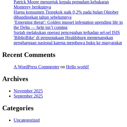
Patrick Moore menunjuk kepala pemadam kebakaran
Monterey berikutnya
Harga konsumen Tiongkok naik 0,2% pada bulan Oktober
dibandingkan tahun sebelumnya
‘Emerging threat’: Golden mussel infestation upending life in
the Delta — help isn’t coming
Suriah melakukan operasi pencegahan terhadap sel-sel ISIS
'BiblioBike' di perpustakaan Healdsburg memenangkan
penghargaan nasional karena membawa buku ke masyarakat
Recent Comments
A WordPress Commenter
on
Hello world!
Archives
November 2025
September 2025
Categories
Uncategorized