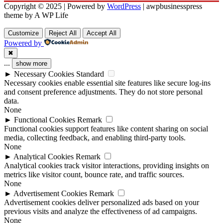
Copyright © 2025 | Powered by
WordPress
|
awpbusinesspress
theme by A WP Life
Customize
Reject All
Accept All
Powered by
✖
...
show more
►
Necessary Cookies
Standard
Necessary cookies enable essential site features like secure log-ins
and consent preference adjustments. They do not store personal
data.
None
►
Functional Cookies
Remark
Functional cookies support features like content sharing on social
media, collecting feedback, and enabling third-party tools.
None
►
Analytical Cookies
Remark
Analytical cookies track visitor interactions, providing insights on
metrics like visitor count, bounce rate, and traffic sources.
None
►
Advertisement Cookies
Remark
Advertisement cookies deliver personalized ads based on your
previous visits and analyze the effectiveness of ad campaigns.
None