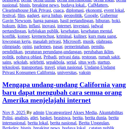
nasional
,
bisnis
,
breaking news
,
budaya lokal.
,
CalMatters
,
Clearinghouse Hak Privasi
,
cuaca
,
diplomasi
,
ekonomi
,
event lokal
,
festival
,
film
,
gadget
,
gaya hidup
,
geopolitik
,
Google
,
Gubernur
Gavin Newsom
,
harga pangan
,
hasil pertandingan
,
hiburan
,
hoki
,
hukum
,
iklim
,
inflasi
,
inovasi
,
internet
,
investasi
,
jadwal
pertandingan
,
kebijakan publik
,
kesehatan
,
kesehatan mental
,
konflik
,
konser
,
kremenchug
,
kriminal
,
kuliner
,
kurs mata uang
,
lowongan kerja
,
masalah privasi
,
Microsoft
,
musik
,
olahraga
,
olimpiade
,
opini
,
parlemen
,
pasar
,
pemerintahan
,
pemilu
,
pendidikan
,
peraturan perundang-undangan
,
perubahan iklim
,
politik
,
poltava oblast
,
Pribadi
,
privasi data
,
restoran
,
rumah sakit
,
sains
,
sekolah
,
selebriti
,
sepakbola
,
serial
,
situs web
,
startup
,
teknologi
,
transportasi
,
travel
,
ujian nasional
,
Undang-Undang
Privasi Konsumen California
,
universitas
,
vaksin
Mengapa undang-undang California yang
baru dapat mengubah cara semua orang
Amerika menjelajahi internet
Nov 8, 2025
By
admin
Uncategorized
Akses Media
,
Akuntabilitas
Polisi
,
analisis
,
atlet
,
basket
,
beasiswa
,
berita
,
berita dunia
,
berita
internasional
,
berita lokal
,
berita nasional
,
Berita Unggulan
,
Berkeley
,
bisnis
,
breaking news
,
budaya lokal.
,
catatan publik
,