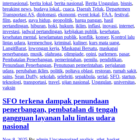
internasional
,
berita lokal
,
berita nasional
,
Berita Unggulan
,
bisnis
,
breaking news
,
budaya lokal.
,
cuaca
,
Daerah Teluk
,
Departemen
Transportasi AS
,
diplomasi
,
ekonomi
,
event lokal
,
FAA
,
festival
,
film
,
gadget
,
gaya hidup
,
geopolitik
,
harga pangan
,
hasil
pertandingan
,
hiburan
,
hoki
,
hukum
,
iklim
,
inflasi
,
inovasi
,
internet
,
investasi
,
jadwal pertandingan
,
kebijakan publik
,
kesehatan
,
kesehatan mental
,
keselamatan publik
,
konflik
,
konser
,
Kontrol lalu
lintas udara
,
kremenchug
,
kriminal
,
kuliner
,
kurs mata uang
,
LangitBarat
,
lowongan kerja
,
Maskapai Bersatu
,
maskapai
penerbangan
,
musik
,
olahraga
,
olimpiade
,
opini
,
parlemen
,
pasar
,
Pembatalan Penerbangan
,
pemerintahan
,
pemilu
,
pendidikan
,
Penundaan Penerbangan
,
Penutupan pemerintahan
,
perjalanan
udara
,
perubahan iklim
,
politik
,
poltava oblast
,
restoran
,
rumah sakit
,
sains
,
Sean Duffy
,
sekolah
,
selebriti
,
sepakbola
,
serial
,
SFO
,
startup
,
teknologi
,
transportasi
,
travel
,
ujian nasional
,
Unggulan
,
universitas
,
vaksin
SFO terkena dampak penundaan
penerbangan, pembatalan di tengah
gangguan layanan lalu lintas udara
nasional
Nov 8, 2025
By
admin
Uncategorized
analisis
,
atlet
,
basket
,