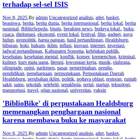
terhadap sel-sel ISIS
Nov 8, 2025
By
admin
Uncategorized
analisis
,
atlet
,
basket
,
beasiswa
,
berita
,
berita dunia
,
berita internasional
,
berita lokal
,
berita
nasional
,
BiblioSepeda
,
bisnis
,
breaking news
,
budaya lokal.
,
buku
,
cuaca
,
diplomasi
,
ekonomi
,
event lokal
,
festival
,
film
,
gadget
,
gaya
hidup
,
geopolitik
,
harga pangan
,
hasil pertandingan
,
Healdsburg
,
hiburan
,
hoki
,
hukum
,
iklim
,
inflasi
,
inovasi
,
internet
,
investasi
,
jadwal pertandingan
,
Kabupaten Sonoma
,
kebijakan publik
,
kesehatan
,
kesehatan mental
,
konflik
,
konser
,
kremenchug
,
kriminal
,
kuliner
,
kurs mata uang
,
literasi
,
lowongan kerja
,
musik
,
olahraga
,
olimpiade
,
opini
,
parlemen
,
pasar
,
pemerintahan
,
pemilu
,
pendidikan
,
penghargaan
,
perpustakaan
,
Perpustakaan Daerah
Healdsburg
,
perubahan iklim
,
politik
,
poltava oblast
,
restoran
,
rumah
sakit
,
sains
,
sekolah
,
selebriti
,
sepakbola
,
serial
,
startup
,
teknologi
,
transportasi
,
travel
,
ujian nasional
,
universitas
,
vaksin
'BiblioBike' di perpustakaan Healdsburg
memenangkan penghargaan nasional
karena membawa buku ke masyarakat
Nov 8, 2025
By
admin
Uncategorized
analisis
,
atlet
,
basket
,
beasiswa
,
berita
,
berita dunia
,
berita internasional
,
berita lokal
,
berita