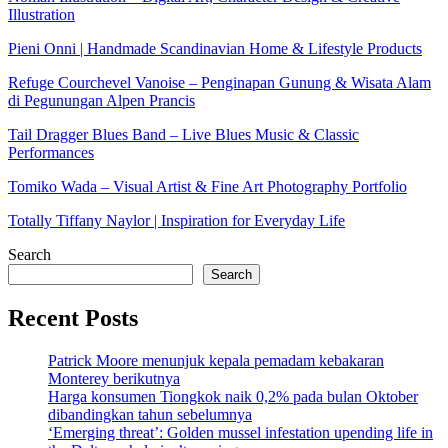
Illustration
Pieni Onni | Handmade Scandinavian Home & Lifestyle Products
Refuge Courchevel Vanoise – Penginapan Gunung & Wisata Alam
di Pegunungan Alpen Prancis
Tail Dragger Blues Band – Live Blues Music & Classic
Performances
Tomiko Wada – Visual Artist & Fine Art Photography Portfolio
Totally Tiffany Naylor | Inspiration for Everyday Life
Search
Search
Recent Posts
Patrick Moore menunjuk kepala pemadam kebakaran
Monterey berikutnya
Harga konsumen Tiongkok naik 0,2% pada bulan Oktober
dibandingkan tahun sebelumnya
‘Emerging threat’: Golden mussel infestation upending life in