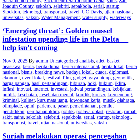
Sacramento County
,
Sacramento-San Joaquin Delta
,
sains
,
San
Joaquin County
,
sekolah
,
selebriti
,
sepakbola
,
serial
,
startup
,
Stockton
,
teknologi
,
transportasi
,
travel
,
UC Davis
,
ujian nasional
,
universitas
,
vaksin
,
Water Management
,
water supply
,
waterways
‘Emerging threat’: Golden mussel
infestation upending life in the Delta —
help isn’t coming
Nov 9, 2025
By
admin
Uncategorized
analisis
,
atlet
,
basket
,
beasiswa
,
berita
,
berita dunia
,
berita internasional
,
berita lokal
,
berita
nasional
,
bisnis
,
breaking news
,
budaya lokal.
,
cuaca
,
diplomasi
,
ekonomi
,
event lokal
,
festival
,
film
,
gadget
,
gaya hidup
,
geopolitik
,
harga pangan
,
hasil pertandingan
,
hiburan
,
hoki
,
hukum
,
iklim
,
inflasi
,
inovasi
,
internet
,
investasi
,
jadwal pertandingan
,
kebijakan
publik
,
kesehatan
,
kesehatan mental
,
konflik
,
konser
,
kremenchug
,
kriminal
,
kuliner
,
kurs mata uang
,
lowongan kerja
,
musik
,
olahraga
,
olimpiade
,
opini
,
parlemen
,
pasar
,
pemerintahan
,
pemilu
,
pendidikan
,
perubahan iklim
,
politik
,
poltava oblast
,
restoran
,
rumah
sakit
,
sains
,
sekolah
,
selebriti
,
sepakbola
,
serial
,
startup
,
teknologi
,
transportasi
,
travel
,
ujian nasional
,
universitas
,
vaksin
Suriah melakukan operasi pencegahan