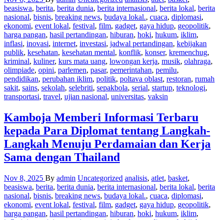
beasiswa
,
berita
,
berita dunia
,
berita internasional
,
berita lokal
,
berita
nasional
,
bisnis
,
breaking news
,
budaya lokal.
,
cuaca
,
diplomasi
,
ekonomi
,
event lokal
,
festival
,
film
,
gadget
,
gaya hidup
,
geopolitik
,
harga pangan
,
hasil pertandingan
,
hiburan
,
hoki
,
hukum
,
iklim
,
inflasi
,
inovasi
,
internet
,
investasi
,
jadwal pertandingan
,
kebijakan
publik
,
kesehatan
,
kesehatan mental
,
konflik
,
konser
,
kremenchug
,
kriminal
,
kuliner
,
kurs mata uang
,
lowongan kerja
,
musik
,
olahraga
,
olimpiade
,
opini
,
parlemen
,
pasar
,
pemerintahan
,
pemilu
,
pendidikan
,
perubahan iklim
,
politik
,
poltava oblast
,
restoran
,
rumah
sakit
,
sains
,
sekolah
,
selebriti
,
sepakbola
,
serial
,
startup
,
teknologi
,
transportasi
,
travel
,
ujian nasional
,
universitas
,
vaksin
Kamboja Memberi Informasi Terbaru
kepada Para Diplomat tentang Langkah-
Langkah Menuju Perdamaian dan Kerja
Sama dengan Thailand
Nov 8, 2025
By
admin
Uncategorized
analisis
,
atlet
,
basket
,
beasiswa
,
berita
,
berita dunia
,
berita internasional
,
berita lokal
,
berita
nasional
,
bisnis
,
breaking news
,
budaya lokal.
,
cuaca
,
diplomasi
,
ekonomi
,
event lokal
,
festival
,
film
,
gadget
,
gaya hidup
,
geopolitik
,
harga pangan
,
hasil pertandingan
,
hiburan
,
hoki
,
hukum
,
iklim
,