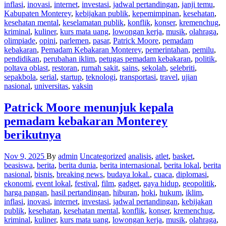
inflasi
,
inovasi
,
internet
,
investasi
,
jadwal pertandingan
,
janji temu
,
Kabupaten Monterey
,
kebijakan publik
,
kepemimpinan
,
kesehatan
,
kesehatan mental
,
keselamatan publik
,
konflik
,
konser
,
kremenchug
,
kriminal
,
kuliner
,
kurs mata uang
,
lowongan kerja
,
musik
,
olahraga
,
olimpiade
,
opini
,
parlemen
,
pasar
,
Patrick Moore
,
pemadam
kebakaran
,
Pemadam Kebakaran Monterey
,
pemerintahan
,
pemilu
,
pendidikan
,
perubahan iklim
,
petugas pemadam kebakaran
,
politik
,
poltava oblast
,
restoran
,
rumah sakit
,
sains
,
sekolah
,
selebriti
,
sepakbola
,
serial
,
startup
,
teknologi
,
transportasi
,
travel
,
ujian
nasional
,
universitas
,
vaksin
Patrick Moore menunjuk kepala
pemadam kebakaran Monterey
berikutnya
Nov 9, 2025
By
admin
Uncategorized
analisis
,
atlet
,
basket
,
beasiswa
,
berita
,
berita dunia
,
berita internasional
,
berita lokal
,
berita
nasional
,
bisnis
,
breaking news
,
budaya lokal.
,
cuaca
,
diplomasi
,
ekonomi
,
event lokal
,
festival
,
film
,
gadget
,
gaya hidup
,
geopolitik
,
harga pangan
,
hasil pertandingan
,
hiburan
,
hoki
,
hukum
,
iklim
,
inflasi
,
inovasi
,
internet
,
investasi
,
jadwal pertandingan
,
kebijakan
publik
,
kesehatan
,
kesehatan mental
,
konflik
,
konser
,
kremenchug
,
kriminal
,
kuliner
,
kurs mata uang
,
lowongan kerja
,
musik
,
olahraga
,