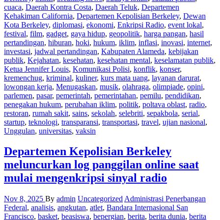
cuaca
,
Daerah Kontra Costa
,
Daerah Teluk
,
Departemen
Kehakiman California
,
Departemen Kepolisian Berkeley
,
Dewan
Kota Berkeley
,
diplomasi
,
ekonomi
,
Enkripsi Radio
,
event lokal
,
festival
,
film
,
gadget
,
gaya hidup
,
geopolitik
,
harga pangan
,
hasil
pertandingan
,
hiburan
,
hoki
,
hukum
,
iklim
,
inflasi
,
inovasi
,
internet
,
investasi
,
jadwal pertandingan
,
Kabupaten Alameda
,
kebijakan
publik
,
Kejahatan
,
kesehatan
,
kesehatan mental
,
keselamatan publik
,
Ketua Jennifer Louis
,
Komunikasi Polisi
,
konflik
,
konser
,
kremenchug
,
kriminal
,
kuliner
,
kurs mata uang
,
layanan darurat
,
lowongan kerja
,
Menugaskan
,
musik
,
olahraga
,
olimpiade
,
opini
,
parlemen
,
pasar
,
pemerintah
,
pemerintahan
,
pemilu
,
pendidikan
,
penegakan hukum
,
perubahan iklim
,
politik
,
poltava oblast
,
radio
,
restoran
,
rumah sakit
,
sains
,
sekolah
,
selebriti
,
sepakbola
,
serial
,
startup
,
teknologi
,
transparansi
,
transportasi
,
travel
,
ujian nasional
,
Unggulan
,
universitas
,
vaksin
Departemen Kepolisian Berkeley
meluncurkan log panggilan online saat
mulai mengenkripsi sinyal radio
Nov 8, 2025
By
admin
Uncategorized
Administrasi Penerbangan
Federal
,
analisis
,
angkutan
,
atlet
,
Bandara Internasional San
Francisco
,
basket
,
beasiswa
,
bepergian
,
berita
,
berita dunia
,
berita