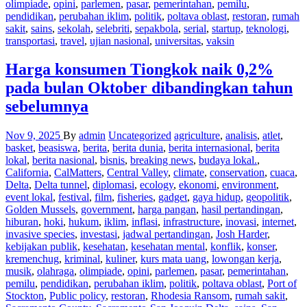
olimpiade
,
opini
,
parlemen
,
pasar
,
pemerintahan
,
pemilu
,
pendidikan
,
perubahan iklim
,
politik
,
poltava oblast
,
restoran
,
rumah
sakit
,
sains
,
sekolah
,
selebriti
,
sepakbola
,
serial
,
startup
,
teknologi
,
transportasi
,
travel
,
ujian nasional
,
universitas
,
vaksin
Harga konsumen Tiongkok naik 0,2%
pada bulan Oktober dibandingkan tahun
sebelumnya
Nov 9, 2025
By
admin
Uncategorized
agriculture
,
analisis
,
atlet
,
basket
,
beasiswa
,
berita
,
berita dunia
,
berita internasional
,
berita
lokal
,
berita nasional
,
bisnis
,
breaking news
,
budaya lokal.
,
California
,
CalMatters
,
Central Valley
,
climate
,
conservation
,
cuaca
,
Delta
,
Delta tunnel
,
diplomasi
,
ecology
,
ekonomi
,
environment
,
event lokal
,
festival
,
film
,
fisheries
,
gadget
,
gaya hidup
,
geopolitik
,
Golden Mussels
,
government
,
harga pangan
,
hasil pertandingan
,
hiburan
,
hoki
,
hukum
,
iklim
,
inflasi
,
infrastructure
,
inovasi
,
internet
,
invasive species
,
investasi
,
jadwal pertandingan
,
Josh Harder
,
kebijakan publik
,
kesehatan
,
kesehatan mental
,
konflik
,
konser
,
kremenchug
,
kriminal
,
kuliner
,
kurs mata uang
,
lowongan kerja
,
musik
,
olahraga
,
olimpiade
,
opini
,
parlemen
,
pasar
,
pemerintahan
,
pemilu
,
pendidikan
,
perubahan iklim
,
politik
,
poltava oblast
,
Port of
Stockton
,
Public policy
,
restoran
,
Rhodesia Ransom
,
rumah sakit
,