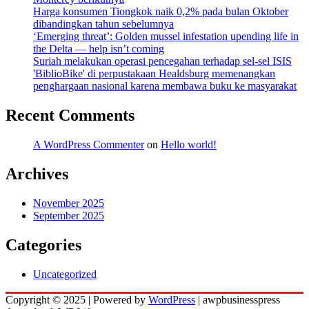
Harga konsumen Tiongkok naik 0,2% pada bulan Oktober
dibandingkan tahun sebelumnya
‘Emerging threat’: Golden mussel infestation upending life in
the Delta — help isn’t coming
Suriah melakukan operasi pencegahan terhadap sel-sel ISIS
'BiblioBike' di perpustakaan Healdsburg memenangkan
penghargaan nasional karena membawa buku ke masyarakat
Recent Comments
A WordPress Commenter
on
Hello world!
Archives
November 2025
September 2025
Categories
Uncategorized
Copyright © 2025 | Powered by
WordPress
|
awpbusinesspress