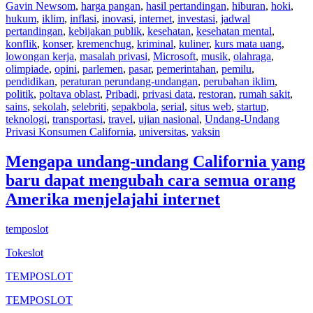
Gavin Newsom
,
harga pangan
,
hasil pertandingan
,
hiburan
,
hoki
,
hukum
,
iklim
,
inflasi
,
inovasi
,
internet
,
investasi
,
jadwal
pertandingan
,
kebijakan publik
,
kesehatan
,
kesehatan mental
,
konflik
,
konser
,
kremenchug
,
kriminal
,
kuliner
,
kurs mata uang
,
lowongan kerja
,
masalah privasi
,
Microsoft
,
musik
,
olahraga
,
olimpiade
,
opini
,
parlemen
,
pasar
,
pemerintahan
,
pemilu
,
pendidikan
,
peraturan perundang-undangan
,
perubahan iklim
,
politik
,
poltava oblast
,
Pribadi
,
privasi data
,
restoran
,
rumah sakit
,
sains
,
sekolah
,
selebriti
,
sepakbola
,
serial
,
situs web
,
startup
,
teknologi
,
transportasi
,
travel
,
ujian nasional
,
Undang-Undang
Privasi Konsumen California
,
universitas
,
vaksin
Mengapa undang-undang California yang
baru dapat mengubah cara semua orang
Amerika menjelajahi internet
temposlot
Tokeslot
TEMPOSLOT
TEMPOSLOT