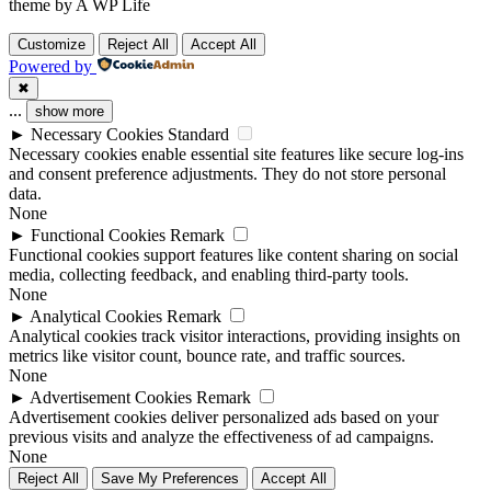
theme by A WP Life
Customize
Reject All
Accept All
Powered by
✖
...
show more
►
Necessary Cookies
Standard
Necessary cookies enable essential site features like secure log-ins
and consent preference adjustments. They do not store personal
data.
None
►
Functional Cookies
Remark
Functional cookies support features like content sharing on social
media, collecting feedback, and enabling third-party tools.
None
►
Analytical Cookies
Remark
Analytical cookies track visitor interactions, providing insights on
metrics like visitor count, bounce rate, and traffic sources.
None
►
Advertisement Cookies
Remark
Advertisement cookies deliver personalized ads based on your
previous visits and analyze the effectiveness of ad campaigns.
None
Reject All
Save My Preferences
Accept All