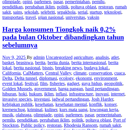
olimpiade
,
opini
,
parlemen
,
pasar
,
pemerintahan
,
pemilu
,
pendidikan
,
perubahan iklim
,
politik
,
poltava oblast
,
restoran
,
rumah
sakit
,
sains
,
sekolah
,
selebriti
,
sepakbola
,
serial
,
startup
,
teknologi
,
transportasi
,
travel
,
ujian nasional
,
universitas
,
vaksin
Harga konsumen Tiongkok naik 0,2%
pada bulan Oktober dibandingkan tahun
sebelumnya
Nov 9, 2025
By
admin
Uncategorized
agriculture
,
analisis
,
atlet
,
basket
,
beasiswa
,
berita
,
berita dunia
,
berita internasional
,
berita
lokal
,
berita nasional
,
bisnis
,
breaking news
,
budaya lokal.
,
California
,
CalMatters
,
Central Valley
,
climate
,
conservation
,
cuaca
,
Delta
,
Delta tunnel
,
diplomasi
,
ecology
,
ekonomi
,
environment
,
event lokal
,
festival
,
film
,
fisheries
,
gadget
,
gaya hidup
,
geopolitik
,
Golden Mussels
,
government
,
harga pangan
,
hasil pertandingan
,
hiburan
,
hoki
,
hukum
,
iklim
,
inflasi
,
infrastructure
,
inovasi
,
internet
,
invasive species
,
investasi
,
jadwal pertandingan
,
Josh Harder
,
kebijakan publik
,
kesehatan
,
kesehatan mental
,
konflik
,
konser
,
kremenchug
,
kriminal
,
kuliner
,
kurs mata uang
,
lowongan kerja
,
musik
,
olahraga
,
olimpiade
,
opini
,
parlemen
,
pasar
,
pemerintahan
,
pemilu
,
pendidikan
,
perubahan iklim
,
politik
,
poltava oblast
,
Port of
Stockton
,
Public policy
,
restoran
,
Rhodesia Ransom
,
rumah sakit
,