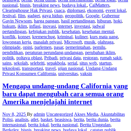
nasional
,
bisnis
,
breaking news
,
budaya lokal.
,
CalMatters
,
Clearinghouse Hak Privasi
,
cuaca
,
diplomasi
,
ekonomi
,
event lokal
,
festival
,
film
,
gadget
,
gaya hidup
,
geopolitik
,
Google
,
Gubernur
Gavin Newsom
,
harga pangan
,
hasil pertandingan
,
hiburan
,
hoki
,
hukum
,
iklim
,
inflasi
,
inovasi
,
internet
,
investasi
,
jadwal
pertandingan
,
kebijakan publik
,
kesehatan
,
kesehatan mental
,
konflik
,
konser
,
kremenchug
,
kriminal
,
kuliner
,
kurs mata uang
,
lowongan kerja
,
masalah privasi
,
Microsoft
,
musik
,
olahraga
,
olimpiade
,
opini
,
parlemen
,
pasar
,
pemerintahan
,
pemilu
,
pendidikan
,
peraturan perundang-undangan
,
perubahan iklim
,
politik
,
poltava oblast
,
Pribadi
,
privasi data
,
restoran
,
rumah sakit
,
sains
,
sekolah
,
selebriti
,
sepakbola
,
serial
,
situs web
,
startup
,
teknologi
,
transportasi
,
travel
,
ujian nasional
,
Undang-Undang
Privasi Konsumen California
,
universitas
,
vaksin
Mengapa undang-undang California yang
baru dapat mengubah cara semua orang
Amerika menjelajahi internet
Nov 8, 2025
By
admin
Uncategorized
Akses Media
,
Akuntabilitas
Polisi
,
analisis
,
atlet
,
basket
,
beasiswa
,
berita
,
berita dunia
,
berita
internasional
,
berita lokal
,
berita nasional
,
Berita Unggulan
,
Berkeley
,
bisnis
,
breaking news
,
budaya lokal.
,
catatan publik
,