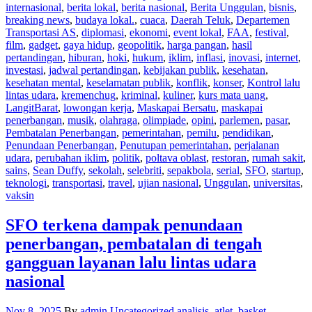
internasional
,
berita lokal
,
berita nasional
,
Berita Unggulan
,
bisnis
,
breaking news
,
budaya lokal.
,
cuaca
,
Daerah Teluk
,
Departemen
Transportasi AS
,
diplomasi
,
ekonomi
,
event lokal
,
FAA
,
festival
,
film
,
gadget
,
gaya hidup
,
geopolitik
,
harga pangan
,
hasil
pertandingan
,
hiburan
,
hoki
,
hukum
,
iklim
,
inflasi
,
inovasi
,
internet
,
investasi
,
jadwal pertandingan
,
kebijakan publik
,
kesehatan
,
kesehatan mental
,
keselamatan publik
,
konflik
,
konser
,
Kontrol lalu
lintas udara
,
kremenchug
,
kriminal
,
kuliner
,
kurs mata uang
,
LangitBarat
,
lowongan kerja
,
Maskapai Bersatu
,
maskapai
penerbangan
,
musik
,
olahraga
,
olimpiade
,
opini
,
parlemen
,
pasar
,
Pembatalan Penerbangan
,
pemerintahan
,
pemilu
,
pendidikan
,
Penundaan Penerbangan
,
Penutupan pemerintahan
,
perjalanan
udara
,
perubahan iklim
,
politik
,
poltava oblast
,
restoran
,
rumah sakit
,
sains
,
Sean Duffy
,
sekolah
,
selebriti
,
sepakbola
,
serial
,
SFO
,
startup
,
teknologi
,
transportasi
,
travel
,
ujian nasional
,
Unggulan
,
universitas
,
vaksin
SFO terkena dampak penundaan
penerbangan, pembatalan di tengah
gangguan layanan lalu lintas udara
nasional
Nov 8, 2025
By
admin
Uncategorized
analisis
,
atlet
,
basket
,