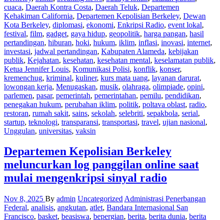
cuaca
,
Daerah Kontra Costa
,
Daerah Teluk
,
Departemen
Kehakiman California
,
Departemen Kepolisian Berkeley
,
Dewan
Kota Berkeley
,
diplomasi
,
ekonomi
,
Enkripsi Radio
,
event lokal
,
festival
,
film
,
gadget
,
gaya hidup
,
geopolitik
,
harga pangan
,
hasil
pertandingan
,
hiburan
,
hoki
,
hukum
,
iklim
,
inflasi
,
inovasi
,
internet
,
investasi
,
jadwal pertandingan
,
Kabupaten Alameda
,
kebijakan
publik
,
Kejahatan
,
kesehatan
,
kesehatan mental
,
keselamatan publik
,
Ketua Jennifer Louis
,
Komunikasi Polisi
,
konflik
,
konser
,
kremenchug
,
kriminal
,
kuliner
,
kurs mata uang
,
layanan darurat
,
lowongan kerja
,
Menugaskan
,
musik
,
olahraga
,
olimpiade
,
opini
,
parlemen
,
pasar
,
pemerintah
,
pemerintahan
,
pemilu
,
pendidikan
,
penegakan hukum
,
perubahan iklim
,
politik
,
poltava oblast
,
radio
,
restoran
,
rumah sakit
,
sains
,
sekolah
,
selebriti
,
sepakbola
,
serial
,
startup
,
teknologi
,
transparansi
,
transportasi
,
travel
,
ujian nasional
,
Unggulan
,
universitas
,
vaksin
Departemen Kepolisian Berkeley
meluncurkan log panggilan online saat
mulai mengenkripsi sinyal radio
Nov 8, 2025
By
admin
Uncategorized
Administrasi Penerbangan
Federal
,
analisis
,
angkutan
,
atlet
,
Bandara Internasional San
Francisco
,
basket
,
beasiswa
,
bepergian
,
berita
,
berita dunia
,
berita