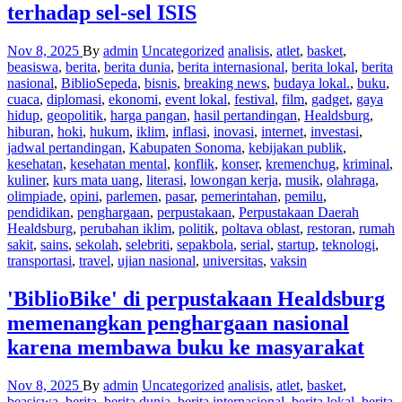
terhadap sel-sel ISIS
Nov 8, 2025
By
admin
Uncategorized
analisis
,
atlet
,
basket
,
beasiswa
,
berita
,
berita dunia
,
berita internasional
,
berita lokal
,
berita
nasional
,
BiblioSepeda
,
bisnis
,
breaking news
,
budaya lokal.
,
buku
,
cuaca
,
diplomasi
,
ekonomi
,
event lokal
,
festival
,
film
,
gadget
,
gaya
hidup
,
geopolitik
,
harga pangan
,
hasil pertandingan
,
Healdsburg
,
hiburan
,
hoki
,
hukum
,
iklim
,
inflasi
,
inovasi
,
internet
,
investasi
,
jadwal pertandingan
,
Kabupaten Sonoma
,
kebijakan publik
,
kesehatan
,
kesehatan mental
,
konflik
,
konser
,
kremenchug
,
kriminal
,
kuliner
,
kurs mata uang
,
literasi
,
lowongan kerja
,
musik
,
olahraga
,
olimpiade
,
opini
,
parlemen
,
pasar
,
pemerintahan
,
pemilu
,
pendidikan
,
penghargaan
,
perpustakaan
,
Perpustakaan Daerah
Healdsburg
,
perubahan iklim
,
politik
,
poltava oblast
,
restoran
,
rumah
sakit
,
sains
,
sekolah
,
selebriti
,
sepakbola
,
serial
,
startup
,
teknologi
,
transportasi
,
travel
,
ujian nasional
,
universitas
,
vaksin
'BiblioBike' di perpustakaan Healdsburg
memenangkan penghargaan nasional
karena membawa buku ke masyarakat
Nov 8, 2025
By
admin
Uncategorized
analisis
,
atlet
,
basket
,
beasiswa
,
berita
,
berita dunia
,
berita internasional
,
berita lokal
,
berita