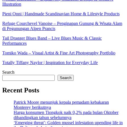
Illustration
Pieni Onni | Handmade Scandinavian Home & Lifestyle Products
Refuge Courchevel Vanoise – Penginapan Gunung & Wisata Alam
di Pegunungan Alpen Prancis
Tail Dragger Blues Band – Live Blues Music & Classic
Performances
Tomiko Wada – Visual Artist & Fine Art Photography Portfolio
Totally Tiffany Naylor | Inspiration for Everyday Life
Search
Search
Recent Posts
Patrick Moore menunjuk kepala pemadam kebakaran
Monterey berikutnya
Harga konsumen Tiongkok naik 0,2% pada bulan Oktober
dibandingkan tahun sebelumnya
‘Emerging threat’: Golden mussel infestation upending life in