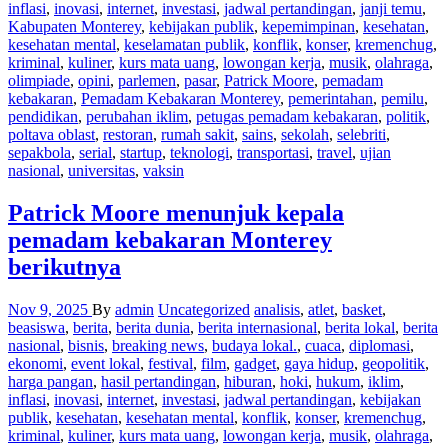
inflasi
,
inovasi
,
internet
,
investasi
,
jadwal pertandingan
,
janji temu
,
Kabupaten Monterey
,
kebijakan publik
,
kepemimpinan
,
kesehatan
,
kesehatan mental
,
keselamatan publik
,
konflik
,
konser
,
kremenchug
,
kriminal
,
kuliner
,
kurs mata uang
,
lowongan kerja
,
musik
,
olahraga
,
olimpiade
,
opini
,
parlemen
,
pasar
,
Patrick Moore
,
pemadam
kebakaran
,
Pemadam Kebakaran Monterey
,
pemerintahan
,
pemilu
,
pendidikan
,
perubahan iklim
,
petugas pemadam kebakaran
,
politik
,
poltava oblast
,
restoran
,
rumah sakit
,
sains
,
sekolah
,
selebriti
,
sepakbola
,
serial
,
startup
,
teknologi
,
transportasi
,
travel
,
ujian
nasional
,
universitas
,
vaksin
Patrick Moore menunjuk kepala
pemadam kebakaran Monterey
berikutnya
Nov 9, 2025
By
admin
Uncategorized
analisis
,
atlet
,
basket
,
beasiswa
,
berita
,
berita dunia
,
berita internasional
,
berita lokal
,
berita
nasional
,
bisnis
,
breaking news
,
budaya lokal.
,
cuaca
,
diplomasi
,
ekonomi
,
event lokal
,
festival
,
film
,
gadget
,
gaya hidup
,
geopolitik
,
harga pangan
,
hasil pertandingan
,
hiburan
,
hoki
,
hukum
,
iklim
,
inflasi
,
inovasi
,
internet
,
investasi
,
jadwal pertandingan
,
kebijakan
publik
,
kesehatan
,
kesehatan mental
,
konflik
,
konser
,
kremenchug
,
kriminal
,
kuliner
,
kurs mata uang
,
lowongan kerja
,
musik
,
olahraga
,