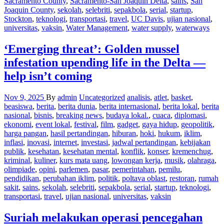
Sacramento County
,
Sacramento-San Joaquin Delta
,
sains
,
San
Joaquin County
,
sekolah
,
selebriti
,
sepakbola
,
serial
,
startup
,
Stockton
,
teknologi
,
transportasi
,
travel
,
UC Davis
,
ujian nasional
,
universitas
,
vaksin
,
Water Management
,
water supply
,
waterways
‘Emerging threat’: Golden mussel
infestation upending life in the Delta —
help isn’t coming
Nov 9, 2025
By
admin
Uncategorized
analisis
,
atlet
,
basket
,
beasiswa
,
berita
,
berita dunia
,
berita internasional
,
berita lokal
,
berita
nasional
,
bisnis
,
breaking news
,
budaya lokal.
,
cuaca
,
diplomasi
,
ekonomi
,
event lokal
,
festival
,
film
,
gadget
,
gaya hidup
,
geopolitik
,
harga pangan
,
hasil pertandingan
,
hiburan
,
hoki
,
hukum
,
iklim
,
inflasi
,
inovasi
,
internet
,
investasi
,
jadwal pertandingan
,
kebijakan
publik
,
kesehatan
,
kesehatan mental
,
konflik
,
konser
,
kremenchug
,
kriminal
,
kuliner
,
kurs mata uang
,
lowongan kerja
,
musik
,
olahraga
,
olimpiade
,
opini
,
parlemen
,
pasar
,
pemerintahan
,
pemilu
,
pendidikan
,
perubahan iklim
,
politik
,
poltava oblast
,
restoran
,
rumah
sakit
,
sains
,
sekolah
,
selebriti
,
sepakbola
,
serial
,
startup
,
teknologi
,
transportasi
,
travel
,
ujian nasional
,
universitas
,
vaksin
Suriah melakukan operasi pencegahan