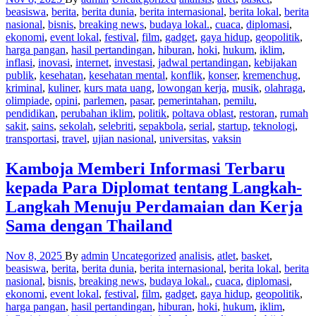
beasiswa
,
berita
,
berita dunia
,
berita internasional
,
berita lokal
,
berita
nasional
,
bisnis
,
breaking news
,
budaya lokal.
,
cuaca
,
diplomasi
,
ekonomi
,
event lokal
,
festival
,
film
,
gadget
,
gaya hidup
,
geopolitik
,
harga pangan
,
hasil pertandingan
,
hiburan
,
hoki
,
hukum
,
iklim
,
inflasi
,
inovasi
,
internet
,
investasi
,
jadwal pertandingan
,
kebijakan
publik
,
kesehatan
,
kesehatan mental
,
konflik
,
konser
,
kremenchug
,
kriminal
,
kuliner
,
kurs mata uang
,
lowongan kerja
,
musik
,
olahraga
,
olimpiade
,
opini
,
parlemen
,
pasar
,
pemerintahan
,
pemilu
,
pendidikan
,
perubahan iklim
,
politik
,
poltava oblast
,
restoran
,
rumah
sakit
,
sains
,
sekolah
,
selebriti
,
sepakbola
,
serial
,
startup
,
teknologi
,
transportasi
,
travel
,
ujian nasional
,
universitas
,
vaksin
Kamboja Memberi Informasi Terbaru
kepada Para Diplomat tentang Langkah-
Langkah Menuju Perdamaian dan Kerja
Sama dengan Thailand
Nov 8, 2025
By
admin
Uncategorized
analisis
,
atlet
,
basket
,
beasiswa
,
berita
,
berita dunia
,
berita internasional
,
berita lokal
,
berita
nasional
,
bisnis
,
breaking news
,
budaya lokal.
,
cuaca
,
diplomasi
,
ekonomi
,
event lokal
,
festival
,
film
,
gadget
,
gaya hidup
,
geopolitik
,
harga pangan
,
hasil pertandingan
,
hiburan
,
hoki
,
hukum
,
iklim
,