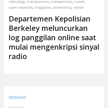
teknologi
,
transparansi
,
transportasi
,
travel
,
ujian nasional
,
Unggulan
,
universitas
,
vaksin
Departemen Kepolisian
Berkeley meluncurkan
log panggilan online saat
mulai mengenkripsi sinyal
radio
temposlot
Tokeslot