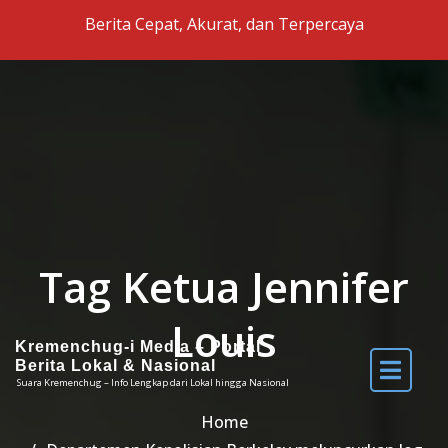
Skip to the content
Berita Cepat, Akurat, dan Terpercaya
Tag Ketua Jennifer
Louis
Kremenchug-i Media – Portal
Berita Lokal & Nasional
Suara Kremenchug – Info Lengkap dari Lokal hingga Nasional
Home