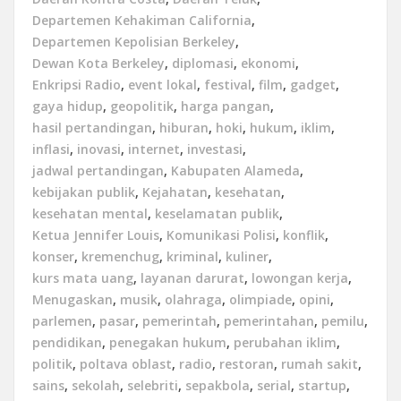
Departemen Kehakiman California
,
Departemen Kepolisian Berkeley
,
Dewan Kota Berkeley
,
diplomasi
,
ekonomi
,
Enkripsi Radio
,
event lokal
,
festival
,
film
,
gadget
,
gaya hidup
,
geopolitik
,
harga pangan
,
hasil pertandingan
,
hiburan
,
hoki
,
hukum
,
iklim
,
inflasi
,
inovasi
,
internet
,
investasi
,
jadwal pertandingan
,
Kabupaten Alameda
,
kebijakan publik
,
Kejahatan
,
kesehatan
,
kesehatan mental
,
keselamatan publik
,
Ketua Jennifer Louis
,
Komunikasi Polisi
,
konflik
,
konser
,
kremenchug
,
kriminal
,
kuliner
,
kurs mata uang
,
layanan darurat
,
lowongan kerja
,
Menugaskan
,
musik
,
olahraga
,
olimpiade
,
opini
,
parlemen
,
pasar
,
pemerintah
,
pemerintahan
,
pemilu
,
pendidikan
,
penegakan hukum
,
perubahan iklim
,
politik
,
poltava oblast
,
radio
,
restoran
,
rumah sakit
,
sains
,
sekolah
,
selebriti
,
sepakbola
,
serial
,
startup
,