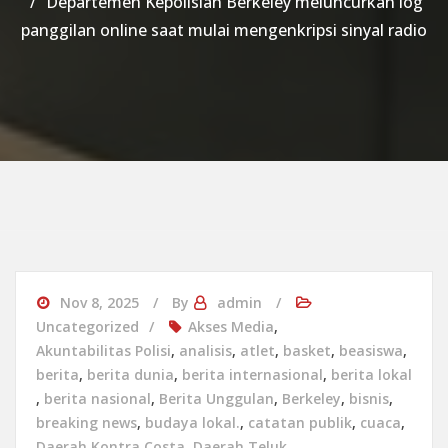
Departemen Kepolisian Berkeley meluncurkan log
panggilan online saat mulai mengenkripsi sinyal radio
Nov 8, 2025
By
admin
Uncategorized
Akses Media
,
Akuntabilitas Polisi
,
analisis
,
atlet
,
basket
,
beasiswa
,
berita
,
berita dunia
,
berita internasional
,
berita lokal
,
berita nasional
,
Berita Unggulan
,
Berkeley
,
bisnis
,
breaking news
,
budaya lokal.
,
catatan publik
,
cuaca
,
Daerah Kontra Costa
,
Daerah Teluk
,