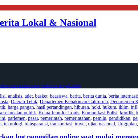
erita Lokal & Nasional
ine saat mulai mengenkripsi sinyal radio
isi
,
analisis
,
atlet
,
basket
,
beasiswa
,
berita
,
berita dunia
,
berita internasi
osta
,
Daerah Teluk
,
Departemen Kehakiman California
,
Departemen K
tik
,
harga pangan
,
hasil pertandingan
,
hiburan
,
hoki
,
hukum
,
iklim
,
infl
keselamatan publik
,
Ketua Jennifer Louis
,
Komunikasi Polisi
,
konflik
,
ini
,
parlemen
,
pasar
,
pemerintah
,
pemerintahan
,
pemilu
,
pendidikan
,
pe
p
,
teknologi
,
transparansi
,
transportasi
,
travel
,
ujian nasional
,
Unggulan
an log panggilan online saat mulai mengenk