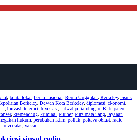
onal
,
berita lokal
,
berita nasional
,
Berita Unggulan
,
Berkeley
,
bisnis
,
epolisian Berkeley
,
Dewan Kota Berkeley
,
diplomasi
,
ekonomi
,
asi
,
inovasi
,
internet
,
investasi
,
jadwal pertandingan
,
Kabupaten
konser
,
kremenchug
,
kriminal
,
kuliner
,
kurs mata uang
,
layanan
negakan hukum
,
perubahan iklim
,
politik
,
poltava oblast
,
radio
,
,
universitas
,
vaksin
ripsi sinyal radio