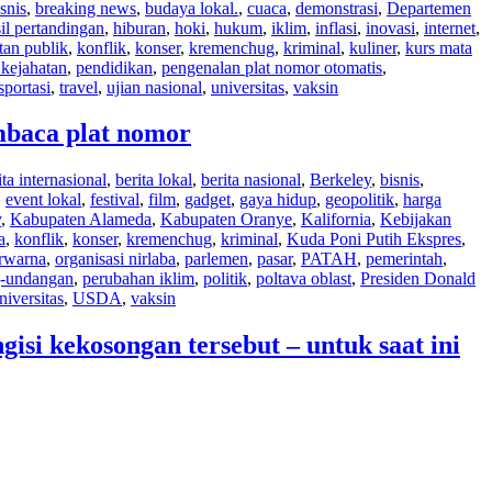
snis
,
breaking news
,
budaya lokal.
,
cuaca
,
demonstrasi
,
Departemen
il pertandingan
,
hiburan
,
hoki
,
hukum
,
iklim
,
inflasi
,
inovasi
,
internet
,
tan publik
,
konflik
,
konser
,
kremenchug
,
kriminal
,
kuliner
,
kurs mata
kejahatan
,
pendidikan
,
pengenalan plat nomor otomatis
,
sportasi
,
travel
,
ujian nasional
,
universitas
,
vaksin
mbaca plat nomor
ita internasional
,
berita lokal
,
berita nasional
,
Berkeley
,
bisnis
,
,
event lokal
,
festival
,
film
,
gadget
,
gaya hidup
,
geopolitik
,
harga
y
,
Kabupaten Alameda
,
Kabupaten Oranye
,
Kalifornia
,
Kebijakan
a
,
konflik
,
konser
,
kremenchug
,
kriminal
,
Kuda Poni Putih Ekspres
,
erwarna
,
organisasi nirlaba
,
parlemen
,
pasar
,
PATAH
,
pemerintah
,
g-undangan
,
perubahan iklim
,
politik
,
poltava oblast
,
Presiden Donald
niversitas
,
USDA
,
vaksin
si kekosongan tersebut – untuk saat ini