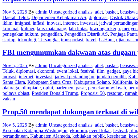
Nov 5, 2025
By
admin
Uncategorized
analisis
,
atlet
,
basket
,
beasiswa
Daerah Teluk
,
Departemen Kehakiman AS
,
diplomasi
,
Distrik Utara 
iklim
,
imigrasi
,
inflasi
,
inovasi
,
internet
,
investasi
,
jadwal pertandinga
kriminal
,
kuliner
,
kurs mata uang
,
lalu lintas
,
lowongan kerja
,
menyer
penegakan hukum
,
pengadilan
,
Pengadilan Distrik AS
,
Penjaga Panta
startup
,
teknologi
,
Tersangka
,
transportasi
,
travel
,
U-Haul
,
ujian nasio
FBI mengumumkan dakwaan atas dugaan pe
Nov 5, 2025
By
admin
Uncategorized
analisis
,
atlet
,
basket
,
beasiswa
Teluk
,
diplomasi
,
ekonomi
,
event lokal
,
festival
,
film
,
gadget
,
gaya hi
inovasi
,
internet
,
investasi
,
jadwal pertandingan
,
jumlah pemilih
,
Kabu
Santa Clara
,
Kabupaten Santa Cruz
,
Kabupaten Solano
,
Kalifornia
,
k
olahraga
,
olimpiade
,
opini
,
parlemen
,
pasar
,
pemekaran wilayah
,
peme
poltava oblast
,
Presiden Donald Trump
,
Proposisi 50
,
restoran
,
rumah 
vaksin
Prop.50 mendapat dukungan terkuat di wi
Nov 5, 2025
By
admin
Uncategorized
analisis
,
atlet
,
basket
,
beasiswa
Kesehatan Kotapraja Washington
,
ekonomi
,
event lokal
,
festival
,
film
pertandingan
,
Kabupaten Alameda
,
kebijakan publik
,
kesehatan
,
kese