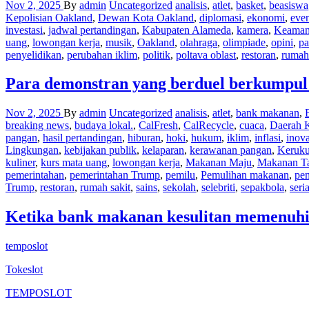
Nov 2, 2025
By
admin
Uncategorized
analisis
,
atlet
,
basket
,
beasiswa
Kepolisian Oakland
,
Dewan Kota Oakland
,
diplomasi
,
ekonomi
,
even
investasi
,
jadwal pertandingan
,
Kabupaten Alameda
,
kamera
,
Keaman
uang
,
lowongan kerja
,
musik
,
Oakland
,
olahraga
,
olimpiade
,
opini
,
pa
penyelidikan
,
perubahan iklim
,
politik
,
poltava oblast
,
restoran
,
rumah 
Para demonstran yang berduel berkumpul
Nov 2, 2025
By
admin
Uncategorized
analisis
,
atlet
,
bank makanan
,
breaking news
,
budaya lokal.
,
CalFresh
,
CalRecycle
,
cuaca
,
Daerah K
pangan
,
hasil pertandingan
,
hiburan
,
hoki
,
hukum
,
iklim
,
inflasi
,
inova
Lingkungan
,
kebijakan publik
,
kelaparan
,
kerawanan pangan
,
Keruk
kuliner
,
kurs mata uang
,
lowongan kerja
,
Makanan Maju
,
Makanan T
pemerintahan
,
pemerintahan Trump
,
pemilu
,
Pemulihan makanan
,
pen
Trump
,
restoran
,
rumah sakit
,
sains
,
sekolah
,
selebriti
,
sepakbola
,
seria
Ketika bank makanan kesulitan memenuhi p
temposlot
Tokeslot
TEMPOSLOT