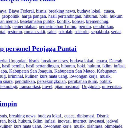
iaya
,
Biaya Federal
,
bisnis
,
breaking news
,
budaya lokal.
,
cuaca
,
,
geopolitik
,
harga pangan
,
hasil pertandingan
,
hiburan
,
hoki
,
hukum
,
tan mental
,
keselamatan publik
,
konflik
,
konser
,
kremenchug
,
intah
,
pemerintahan
,
pemerintahan Trump
,
pemilu
,
pendidikan
,
tai
,
restoran
,
rumah sakit
,
sains
,
sekolah
,
selebriti
,
sepakbola
,
serial
,
 personel Penjaga Pantai
erita Unggulan
,
bisnis
,
breaking news
,
budaya lokal.
,
cuaca
,
Daerah
,
hasil pemilu
,
hasil pertandingan
,
hiburan
,
hoki
,
hukum
,
iklim
,
inflasi
,
Napa
,
Kabupaten San Joaquin
,
Kabupaten San Mateo
,
Kabupaten
hug
,
kriminal
,
kuliner
,
kurs mata uang
,
lowongan kerja
,
musik
,
n suara
,
pendidikan
,
persekongkolan
,
perubahan iklim
,
politik
,
,
teknologi
,
transportasi
,
travel
,
ujian nasional
,
Unggulan
,
universitas
,
mimpin
snis
,
breaking news
,
budaya lokal.
,
cuaca
,
diplomasi
,
Distrik
ran
,
hoki
,
hukum
,
iklim
,
inflasi
,
inovasi
,
internet
,
investasi
,
jadwal
kuliner
,
kurs mata uang
,
lowongan kerja
,
musik
,
olahraga
,
olimpiade
,