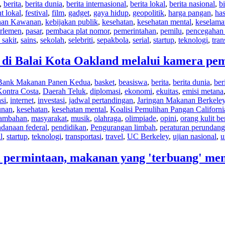
,
berita
,
berita dunia
,
berita internasional
,
berita lokal
,
berita nasional
,
bi
t lokal
,
festival
,
film
,
gadget
,
gaya hidup
,
geopolitik
,
harga pangan
,
has
an Kawanan
,
kebijakan publik
,
kesehatan
,
kesehatan mental
,
keselama
rlemen
,
pasar
,
pembaca plat nomor
,
pemerintahan
,
pemilu
,
pencegahan 
sakit
,
sains
,
sekolah
,
selebriti
,
sepakbola
,
serial
,
startup
,
teknologi
,
tran
 di Balai Kota Oakland melalui kamera pe
Bank Makanan Panen Kedua
,
basket
,
beasiswa
,
berita
,
berita dunia
,
ber
ontra Costa
,
Daerah Teluk
,
diplomasi
,
ekonomi
,
ekuitas
,
emisi metana
si
,
internet
,
investasi
,
jadwal pertandingan
,
Jaringan Makanan Berkele
unan
,
kesehatan
,
kesehatan mental
,
Koalisi Pemulihan Pangan Californi
ambahan
,
masyarakat
,
musik
,
olahraga
,
olimpiade
,
opini
,
orang kulit b
danaan federal
,
pendidikan
,
Pengurangan limbah
,
peraturan perundan
l
,
startup
,
teknologi
,
transportasi
,
travel
,
UC Berkeley
,
ujian nasional
,
u
ermintaan, makanan yang 'terbuang' mengi