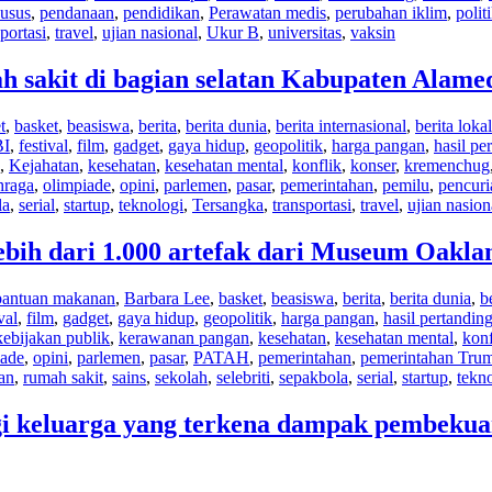
usus
,
pendanaan
,
pendidikan
,
Perawatan medis
,
perubahan iklim
,
polit
portasi
,
travel
,
ujian nasional
,
Ukur B
,
universitas
,
vaksin
 sakit di bagian selatan Kabupaten Alame
t
,
basket
,
beasiswa
,
berita
,
berita dunia
,
berita internasional
,
berita lokal
BI
,
festival
,
film
,
gadget
,
gaya hidup
,
geopolitik
,
harga pangan
,
hasil pe
,
Kejahatan
,
kesehatan
,
kesehatan mental
,
konflik
,
konser
,
kremenchug
hraga
,
olimpiade
,
opini
,
parlemen
,
pasar
,
pemerintahan
,
pemilu
,
pencuri
la
,
serial
,
startup
,
teknologi
,
Tersangka
,
transportasi
,
travel
,
ujian nasion
ebih dari 1.000 artefak dari Museum Oakla
bantuan makanan
,
Barbara Lee
,
basket
,
beasiswa
,
berita
,
berita dunia
,
b
val
,
film
,
gadget
,
gaya hidup
,
geopolitik
,
harga pangan
,
hasil pertandin
kebijakan publik
,
kerawanan pangan
,
kesehatan
,
kesehatan mental
,
konf
iade
,
opini
,
parlemen
,
pasar
,
PATAH
,
pemerintahan
,
pemerintahan Tru
ran
,
rumah sakit
,
sains
,
sekolah
,
selebriti
,
sepakbola
,
serial
,
startup
,
tekn
gi keluarga yang terkena dampak pembeku