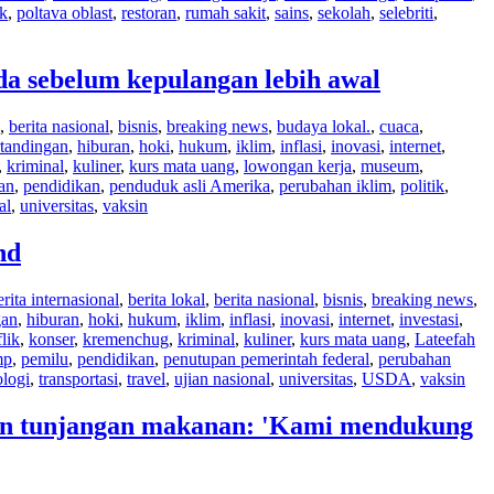
ik
,
poltava oblast
,
restoran
,
rumah sakit
,
sains
,
sekolah
,
selebriti
,
da sebelum kepulangan lebih awal
,
berita nasional
,
bisnis
,
breaking news
,
budaya lokal.
,
cuaca
,
rtandingan
,
hiburan
,
hoki
,
hukum
,
iklim
,
inflasi
,
inovasi
,
internet
,
,
kriminal
,
kuliner
,
kurs mata uang
,
lowongan kerja
,
museum
,
an
,
pendidikan
,
penduduk asli Amerika
,
perubahan iklim
,
politik
,
al
,
universitas
,
vaksin
nd
erita internasional
,
berita lokal
,
berita nasional
,
bisnis
,
breaking news
,
gan
,
hiburan
,
hoki
,
hukum
,
iklim
,
inflasi
,
inovasi
,
internet
,
investasi
,
lik
,
konser
,
kremenchug
,
kriminal
,
kuliner
,
kurs mata uang
,
Lateefah
mp
,
pemilu
,
pendidikan
,
penutupan pemerintah federal
,
perubahan
ologi
,
transportasi
,
travel
,
ujian nasional
,
universitas
,
USDA
,
vaksin
an tunjangan makanan: 'Kami mendukung