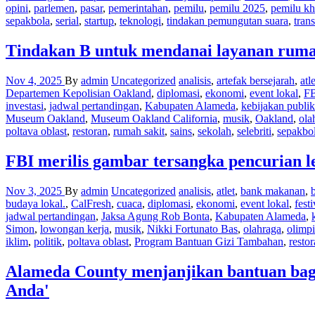
opini
,
parlemen
,
pasar
,
pemerintahan
,
pemilu
,
pemilu 2025
,
pemilu kh
sepakbola
,
serial
,
startup
,
teknologi
,
tindakan pemungutan suara
,
trans
Tindakan B untuk mendanai layanan rumah
Nov 4, 2025
By
admin
Uncategorized
analisis
,
artefak bersejarah
,
atle
Departemen Kepolisian Oakland
,
diplomasi
,
ekonomi
,
event lokal
,
F
investasi
,
jadwal pertandingan
,
Kabupaten Alameda
,
kebijakan publik
Museum Oakland
,
Museum Oakland California
,
musik
,
Oakland
,
ola
poltava oblast
,
restoran
,
rumah sakit
,
sains
,
sekolah
,
selebriti
,
sepakbo
FBI merilis gambar tersangka pencurian l
Nov 3, 2025
By
admin
Uncategorized
analisis
,
atlet
,
bank makanan
,
budaya lokal.
,
CalFresh
,
cuaca
,
diplomasi
,
ekonomi
,
event lokal
,
festi
jadwal pertandingan
,
Jaksa Agung Rob Bonta
,
Kabupaten Alameda
,
Simon
,
lowongan kerja
,
musik
,
Nikki Fortunato Bas
,
olahraga
,
olimp
iklim
,
politik
,
poltava oblast
,
Program Bantuan Gizi Tambahan
,
resto
Alameda County menjanjikan bantuan ba
Anda'