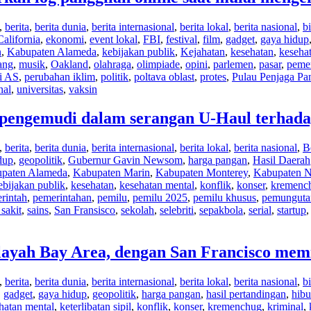
,
berita
,
berita dunia
,
berita internasional
,
berita lokal
,
berita nasional
,
b
California
,
ekonomi
,
event lokal
,
FBI
,
festival
,
film
,
gadget
,
gaya hidup
n
,
Kabupaten Alameda
,
kebijakan publik
,
Kejahatan
,
kesehatan
,
keseha
ang
,
musik
,
Oakland
,
olahraga
,
olimpiade
,
opini
,
parlemen
,
pasar
,
pemer
i AS
,
perubahan iklim
,
politik
,
poltava oblast
,
protes
,
Pulau Penjaga Pan
nal
,
universitas
,
vaksin
ngemudi dalam serangan U-Haul terhadap
,
berita
,
berita dunia
,
berita internasional
,
berita lokal
,
berita nasional
,
B
dup
,
geopolitik
,
Gubernur Gavin Newsom
,
harga pangan
,
Hasil Daerah
paten Alameda
,
Kabupaten Marin
,
Kabupaten Monterey
,
Kabupaten 
ebijakan publik
,
kesehatan
,
kesehatan mental
,
konflik
,
konser
,
kremenc
rintah
,
pemerintahan
,
pemilu
,
pemilu 2025
,
pemilu khusus
,
pemunguta
sakit
,
sains
,
San Fransisco
,
sekolah
,
selebriti
,
sepakbola
,
serial
,
startup
layah Bay Area, dengan San Francisco me
,
berita
,
berita dunia
,
berita internasional
,
berita lokal
,
berita nasional
,
bi
,
gadget
,
gaya hidup
,
geopolitik
,
harga pangan
,
hasil pertandingan
,
hibu
hatan mental
,
keterlibatan sipil
,
konflik
,
konser
,
kremenchug
,
kriminal
,