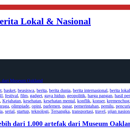
erita Lokal & Nasional
fak dari Museum Oakland
t
,
basket
,
beasiswa
,
berita
,
berita dunia
,
berita internasional
,
berita lokal
BI
,
festival
,
film
,
gadget
,
gaya hidup
,
geopolitik
,
harga pangan
,
hasil pe
,
Kejahatan
,
kesehatan
,
kesehatan mental
,
konflik
,
konser
,
kremenchug
hraga
,
olimpiade
,
opini
,
parlemen
,
pasar
,
pemerintahan
,
pemilu
,
pencuri
la
,
serial
,
startup
,
teknologi
,
Tersangka
,
transportasi
,
travel
,
ujian nasion
ebih dari 1.000 artefak dari Museum Oakla