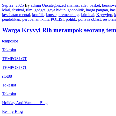
Sep 22, 2025
By
admin
Uncategorized
analisis
,
atlet
,
basket
,
beasisw
lokal
,
festival
,
film
,
gadget
,
gaya hidup
,
geopolitik
,
harga pangan
,
has
kesehatan mental
,
konflik
,
konser
,
kremenchug
,
kriminal
,
Kryvyigo
,
k
pendidikan
,
perubahan iklim
,
POLISI
,
politik
,
poltava oblast
,
restoran
Warga Kryvyi Rih merampok seorang teman
temposlot
Tokeslot
TEMPOSLOT
TEMPOSLOT
slot88
Tokeslot
Tokeslot
Holiday And Vacation Blog
Beauty Blog