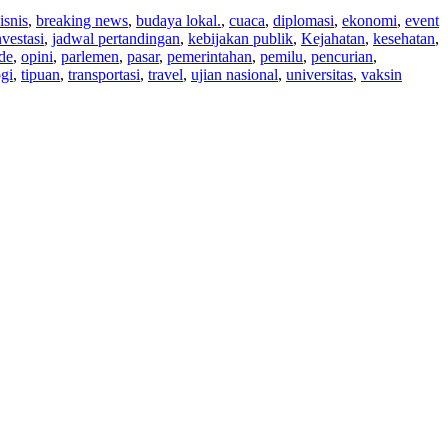
isnis
,
breaking news
,
budaya lokal.
,
cuaca
,
diplomasi
,
ekonomi
,
event
nvestasi
,
jadwal pertandingan
,
kebijakan publik
,
Kejahatan
,
kesehatan
,
de
,
opini
,
parlemen
,
pasar
,
pemerintahan
,
pemilu
,
pencurian
,
gi
,
tipuan
,
transportasi
,
travel
,
ujian nasional
,
universitas
,
vaksin