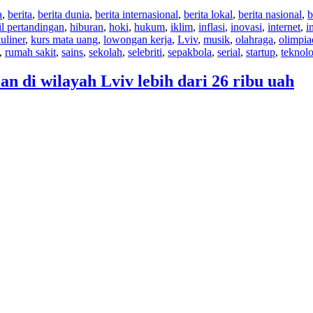
a
,
berita
,
berita dunia
,
berita internasional
,
berita lokal
,
berita nasional
,
b
il pertandingan
,
hiburan
,
hoki
,
hukum
,
iklim
,
inflasi
,
inovasi
,
internet
,
i
uliner
,
kurs mata uang
,
lowongan kerja
,
Lviv
,
musik
,
olahraga
,
olimpia
,
rumah sakit
,
sains
,
sekolah
,
selebriti
,
sepakbola
,
serial
,
startup
,
teknolo
 di wilayah Lviv lebih dari 26 ribu uah