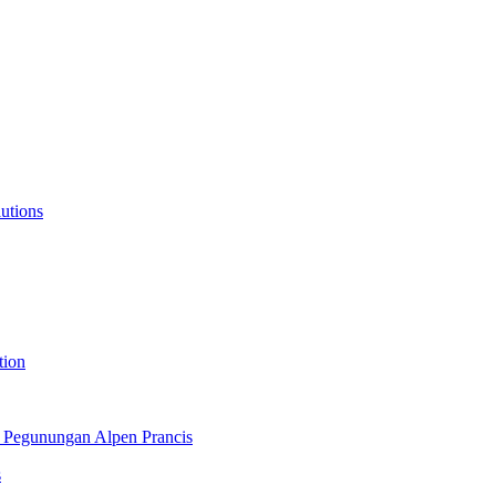
lutions
tion
 Pegunungan Alpen Prancis
s