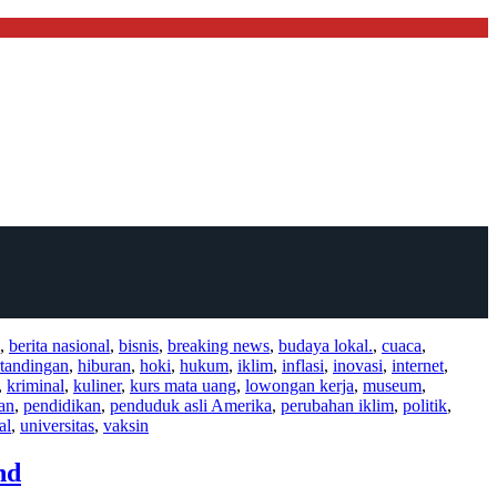
,
berita nasional
,
bisnis
,
breaking news
,
budaya lokal.
,
cuaca
,
rtandingan
,
hiburan
,
hoki
,
hukum
,
iklim
,
inflasi
,
inovasi
,
internet
,
,
kriminal
,
kuliner
,
kurs mata uang
,
lowongan kerja
,
museum
,
an
,
pendidikan
,
penduduk asli Amerika
,
perubahan iklim
,
politik
,
al
,
universitas
,
vaksin
nd