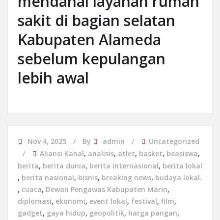
mendanai layanan rumah
sakit di bagian selatan
Kabupaten Alameda
sebelum kepulangan
lebih awal
Nov 4, 2025
By
admin
Uncategorized
Aliansi Kanal
,
analisis
,
atlet
,
basket
,
beasiswa
,
berita
,
berita dunia
,
berita internasional
,
berita lokal
,
berita nasional
,
bisnis
,
breaking news
,
budaya lokal.
,
cuaca
,
Dewan Pengawas Kabupaten Marin
,
diplomasi
,
ekonomi
,
event lokal
,
festival
,
film
,
gadget
,
gaya hidup
,
geopolitik
,
harga pangan
,