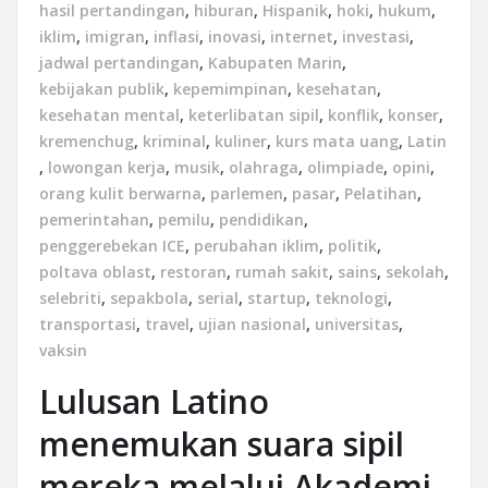
hasil pertandingan
,
hiburan
,
Hispanik
,
hoki
,
hukum
,
iklim
,
imigran
,
inflasi
,
inovasi
,
internet
,
investasi
,
jadwal pertandingan
,
Kabupaten Marin
,
kebijakan publik
,
kepemimpinan
,
kesehatan
,
kesehatan mental
,
keterlibatan sipil
,
konflik
,
konser
,
kremenchug
,
kriminal
,
kuliner
,
kurs mata uang
,
Latin
,
lowongan kerja
,
musik
,
olahraga
,
olimpiade
,
opini
,
orang kulit berwarna
,
parlemen
,
pasar
,
Pelatihan
,
pemerintahan
,
pemilu
,
pendidikan
,
penggerebekan ICE
,
perubahan iklim
,
politik
,
poltava oblast
,
restoran
,
rumah sakit
,
sains
,
sekolah
,
selebriti
,
sepakbola
,
serial
,
startup
,
teknologi
,
transportasi
,
travel
,
ujian nasional
,
universitas
,
vaksin
Lulusan Latino
menemukan suara sipil
mereka melalui Akademi