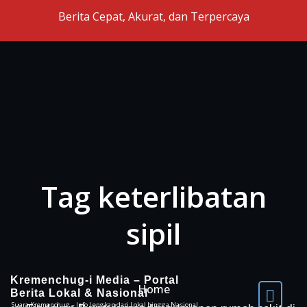
Skip to the content
Berita Cepat, Akurat, dan Terpercaya
Tag keterlibatan
sipil
Kremenchug-i Media – Portal
Home
Berita Lokal & Nasional
Suara Kremenchug – Info Lengkap dari Lokal hingga Nasional