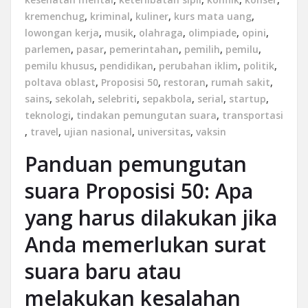
kremenchug
,
kriminal
,
kuliner
,
kurs mata uang
,
lowongan kerja
,
musik
,
olahraga
,
olimpiade
,
opini
,
parlemen
,
pasar
,
pemerintahan
,
pemilih
,
pemilu
,
pemilu khusus
,
pendidikan
,
perubahan iklim
,
politik
,
poltava oblast
,
Proposisi 50
,
restoran
,
rumah sakit
,
sains
,
sekolah
,
selebriti
,
sepakbola
,
serial
,
startup
,
teknologi
,
tindakan pemungutan suara
,
transportasi
,
travel
,
ujian nasional
,
universitas
,
vaksin
Panduan pemungutan
suara Proposisi 50: Apa
yang harus dilakukan jika
Anda memerlukan surat
suara baru atau
melakukan kesalahan