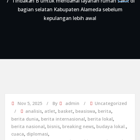
Tindakan B untuk mendanai layanan rumah sakit di
bagian selatan Kabupaten Alameda sebelum
kepulangan lebih awal
Nov 5, 2025
By
admin
Uncategorized
analisis
,
atlet
,
basket
,
beasiswa
,
berita
,
berita dunia
,
berita internasional
,
berita lokal
,
berita nasional
,
bisnis
,
breaking news
,
budaya lokal.
,
cuaca
,
diplomasi
,