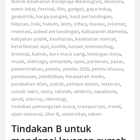
Distrik Kesehatan Kotapraja Washington
,
ekonomi
,
event lokal
,
festival
,
film
,
gadget
,
gaya hidup
,
geopolitik
,
harga pangan
,
hasil pertandingan
,
hiburan
,
hoki
,
hukum
,
iklim
,
inflasi
,
inovasi
,
internet
,
investasi
,
jadwal pertandingan
,
Kabupaten Alameda
,
kebijakan publik
,
kesehatan
,
kesehatan mental
,
keterlibatan sipil
,
konflik
,
konser
,
kremenchug
,
kriminal
,
kuliner
,
kurs mata uang
,
lowongan kerja
,
musik
,
olahraga
,
olimpiade
,
opini
,
parlemen
,
pasar
,
pemerintahan
,
pemilu
,
pemilu 2025
,
pemilu khusus
,
pendanaan
,
pendidikan
,
Perawatan medis
,
perubahan iklim
,
politik
,
poltava oblast
,
restoran
,
rumah sakit
,
sains
,
sekolah
,
selebriti
,
sepakbola
,
serial
,
startup
,
teknologi
,
tindakan pemungutan suara
,
transportasi
,
travel
,
ujian nasional
,
Ukur B
,
universitas
,
vaksin
Tindakan B untuk