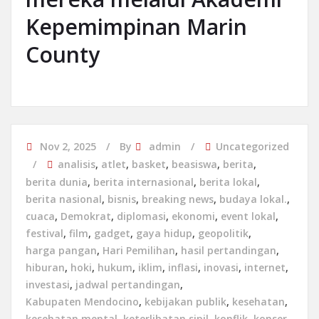
Kepemimpinan Marin
County
Nov 2, 2025
By
admin
Uncategorized
analisis
,
atlet
,
basket
,
beasiswa
,
berita
,
berita dunia
,
berita internasional
,
berita lokal
,
berita nasional
,
bisnis
,
breaking news
,
budaya lokal.
,
cuaca
,
Demokrat
,
diplomasi
,
ekonomi
,
event lokal
,
festival
,
film
,
gadget
,
gaya hidup
,
geopolitik
,
harga pangan
,
Hari Pemilihan
,
hasil pertandingan
,
hiburan
,
hoki
,
hukum
,
iklim
,
inflasi
,
inovasi
,
internet
,
investasi
,
jadwal pertandingan
,
Kabupaten Mendocino
,
kebijakan publik
,
kesehatan
,
kesehatan mental
,
keterlibatan sipil
,
konflik
,
konser
,