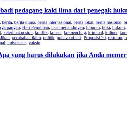
badi pedagang kaki lima dari penegak hu
,
berita
,
berita dunia
,
berita internasional
,
berita lokal
,
berita nasional
,
bi
rga pangan
,
Hari Pemilihan
,
hasil pertandingan
,
hiburan
,
hoki
,
hukum
,
l
,
keterlibatan sipil
,
konflik
,
konser
,
kremenchug
,
kriminal
,
kuliner
,
kur
dikan
,
perubahan iklim
,
politik
,
poltava oblast
,
Proposisi 50
,
restoran
,
r
nal
,
universitas
,
vaksin
Apa yang harus dilakukan jika Anda memer