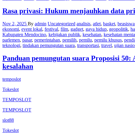
Rasa privasi: Hukum menjauhkan data pri
Nov 2, 2025
By
admin
Uncategorized
analisis
,
atlet
,
basket
,
beasiswa
ekonomi
,
event lokal
,
festival
,
film
,
gadget
,
gaya hidup
,
geopolitik
,
ha
Kabupaten Mendocino
,
kebijakan publik
,
kesehatan
,
kesehatan menta
parlemen
,
pasar
,
pemerintahan
,
pemilih
,
pemilu
,
pemilu khusus
,
pendi
teknologi
,
tindakan pemungutan suara
,
transportasi
,
travel
,
ujian nasio
Panduan pemungutan suara Proposisi 50: 
kesalahan
temposlot
Tokeslot
TEMPOSLOT
TEMPOSLOT
slot88
Tokeslot