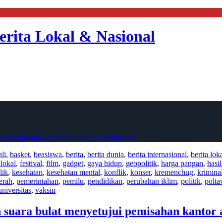
erita Lokal & Nasional
ui pemisahan kantor auditor dan bendahara
li
,
basket
,
beasiswa
,
berita
,
berita dunia
,
berita internasional
,
berita lok
 lokal
,
festival
,
film
,
gadget
,
gaya hidup
,
geopolitik
,
harga pangan
,
hasi
lik
,
kesehatan
,
kesehatan mental
,
konflik
,
konser
,
kremenchug
,
krimina
erah
,
pemerintahan
,
pemilu
,
pendidikan
,
perubahan iklim
,
politik
,
polta
universitas
,
vaksin
suara bulat menyetujui pemisahan kantor 