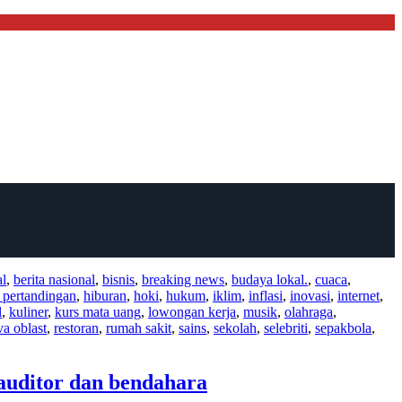
al
,
berita nasional
,
bisnis
,
breaking news
,
budaya lokal.
,
cuaca
,
l pertandingan
,
hiburan
,
hoki
,
hukum
,
iklim
,
inflasi
,
inovasi
,
internet
,
l
,
kuliner
,
kurs mata uang
,
lowongan kerja
,
musik
,
olahraga
,
va oblast
,
restoran
,
rumah sakit
,
sains
,
sekolah
,
selebriti
,
sepakbola
,
auditor dan bendahara