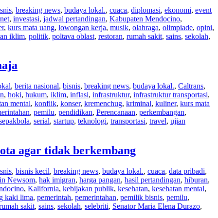
snis
,
breaking news
,
budaya lokal.
,
cuaca
,
diplomasi
,
ekonomi
,
event
rnet
,
investasi
,
jadwal pertandingan
,
Kabupaten Mendocino
,
er
,
kurs mata uang
,
lowongan kerja
,
musik
,
olahraga
,
olimpiade
,
opini
,
an iklim
,
politik
,
poltava oblast
,
restoran
,
rumah sakit
,
sains
,
sekolah
,
maja
okal
,
berita nasional
,
bisnis
,
breaking news
,
budaya lokal.
,
Caltrans
,
an
,
hoki
,
hukum
,
iklim
,
inflasi
,
infrastruktur
,
infrastruktur transportasi
,
tan mental
,
konflik
,
konser
,
kremenchug
,
kriminal
,
kuliner
,
kurs mata
erintahan
,
pemilu
,
pendidikan
,
Perencanaan
,
perkembangan
,
sepakbola
,
serial
,
startup
,
teknologi
,
transportasi
,
travel
,
ujian
kota agar tidak berkembang
snis
,
bisnis kecil
,
breaking news
,
budaya lokal.
,
cuaca
,
data pribadi
,
vin Newsom
,
hak imigran
,
harga pangan
,
hasil pertandingan
,
hiburan
,
ndocino
,
Kalifornia
,
kebijakan publik
,
kesehatan
,
kesehatan mental
,
 kaki lima
,
pemerintah
,
pemerintahan
,
pemilik bisnis
,
pemilu
,
rumah sakit
,
sains
,
sekolah
,
selebriti
,
Senator Maria Elena Durazo
,