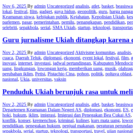
Nov 6, 2025
By
admin
Uncategorized
analisis
,
atlet
,
basket
,
beasiswa
lokal
,
festival
,
film
,
gadget
,
gaya hidup
,
geopolitik
,
guru
,
harga panga
Keamanan siswa
,
kebijakan publik
,
Kejahatan
,
Kepolisian Ukiah
,
kes
parlemen
,
pasar
,
pemerintahan
,
pemilu
,
penangkapan
,
pendidikan
,
pe
selebriti
,
sepakbola
,
serial
,
SMA Ukiah
,
startup
,
teknologi
,
transportas
Guru jurnalisme Ukiah ditangkap karena d
Nov 2, 2025
By
admin
Uncategorized
Aktivisme komunitas
,
analisis
cuaca
,
Daerah Teluk
,
diplomasi
,
ekonomi
,
event lokal
,
festival
,
film
,
g
inovasi
,
internet
,
investasi
,
jadwal pertandingan
,
Kabupaten Mendoci
uang
,
lingkungan
,
lowongan kerja
,
memberikan uang
,
musik
,
olahrag
perubahan iklim
,
Petisi
,
Pistachio Cina
,
pohon
,
politik
,
poltava oblast
nasional
,
Ukia
,
universitas
,
vaksin
Penduduk Ukiah berunjuk rasa untuk meli
Nov 2, 2025
By
admin
Uncategorized
analisis
,
atlet
,
basket
,
beasiswa
Departemen Keamanan Dalam Negeri AS
,
diplomasi
,
ekonomi
,
ES
,
e
hoki
,
hukum
,
iklim
,
imigrasi
,
Imigrasi dan Penegakan Bea Cukai AS
,
konflik
,
konser
,
kremenchug
,
kriminal
,
kuliner
,
kurs mata uang
,
lowon
pendidikan
,
penegakan hukum
,
penjual makanan
,
peraturan perunda
sepakbola
,
serial
,
startup
,
teknologi
,
transportasi
,
travel
,
ujian nasional