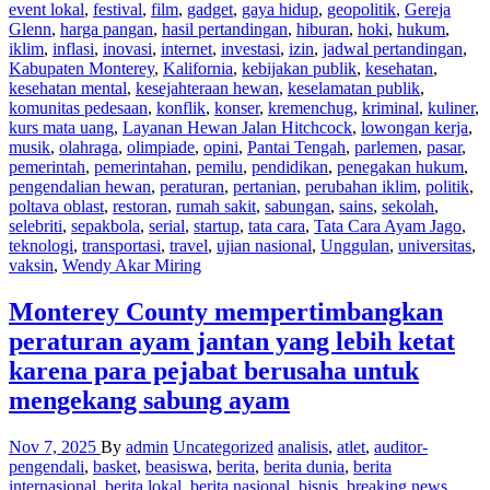
event lokal
,
festival
,
film
,
gadget
,
gaya hidup
,
geopolitik
,
Gereja
Glenn
,
harga pangan
,
hasil pertandingan
,
hiburan
,
hoki
,
hukum
,
iklim
,
inflasi
,
inovasi
,
internet
,
investasi
,
izin
,
jadwal pertandingan
,
Kabupaten Monterey
,
Kalifornia
,
kebijakan publik
,
kesehatan
,
kesehatan mental
,
kesejahteraan hewan
,
keselamatan publik
,
komunitas pedesaan
,
konflik
,
konser
,
kremenchug
,
kriminal
,
kuliner
,
kurs mata uang
,
Layanan Hewan Jalan Hitchcock
,
lowongan kerja
,
musik
,
olahraga
,
olimpiade
,
opini
,
Pantai Tengah
,
parlemen
,
pasar
,
pemerintah
,
pemerintahan
,
pemilu
,
pendidikan
,
penegakan hukum
,
pengendalian hewan
,
peraturan
,
pertanian
,
perubahan iklim
,
politik
,
poltava oblast
,
restoran
,
rumah sakit
,
sabungan
,
sains
,
sekolah
,
selebriti
,
sepakbola
,
serial
,
startup
,
tata cara
,
Tata Cara Ayam Jago
,
teknologi
,
transportasi
,
travel
,
ujian nasional
,
Unggulan
,
universitas
,
vaksin
,
Wendy Akar Miring
Monterey County mempertimbangkan
peraturan ayam jantan yang lebih ketat
karena para pejabat berusaha untuk
mengekang sabung ayam
Nov 7, 2025
By
admin
Uncategorized
analisis
,
atlet
,
auditor-
pengendali
,
basket
,
beasiswa
,
berita
,
berita dunia
,
berita
internasional
,
berita lokal
,
berita nasional
,
bisnis
,
breaking news
,