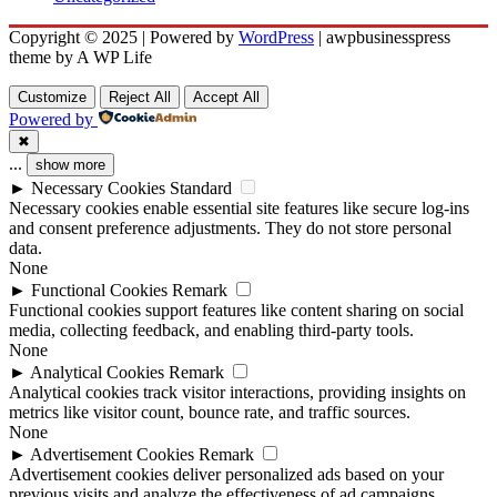
Copyright © 2025 | Powered by
WordPress
|
awpbusinesspress
theme by A WP Life
Customize
Reject All
Accept All
Powered by
✖
...
show more
►
Necessary Cookies
Standard
Necessary cookies enable essential site features like secure log-ins
and consent preference adjustments. They do not store personal
data.
None
►
Functional Cookies
Remark
Functional cookies support features like content sharing on social
media, collecting feedback, and enabling third-party tools.
None
►
Analytical Cookies
Remark
Analytical cookies track visitor interactions, providing insights on
metrics like visitor count, bounce rate, and traffic sources.
None
►
Advertisement Cookies
Remark
Advertisement cookies deliver personalized ads based on your
previous visits and analyze the effectiveness of ad campaigns.