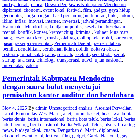
budaya lokal.
,
cuaca
,
Dewan Pengawas Kabupaten Mendocino
,
diplomasi
,
ekonomi
,
event lokal
,
festival
,
film
,
gadget
,
gaya hidup
,
geopolitik
,
harga pangan
,
hasil pertandingan
,
hiburan
,
hoki
,
hukum
,
iklim
,
inflasi
,
inovasi
,
internet
,
investasi
,
jadwal pertandingan
,
Kabupaten Mendocino
,
kebijakan publik
,
kesehatan
,
kesehatan
mental
,
konflik
,
konser
,
kremenchug
,
kriminal
,
kuliner
,
kurs mata
uang
,
lowongan kerja
,
musik
,
olahraga
,
olimpiade
,
opini
,
parlemen
,
pasar
,
pekerja pemerintah
,
Pemerintah Daerah
,
pemerintahan
,
pemilu
,
pendidikan
,
perubahan iklim
,
politik
,
poltava oblast
,
restoran
,
rumah sakit
,
sains
,
sekolah
,
selebriti
,
sepakbola
,
serial
,
startup
,
tata cara
,
teknologi
,
transportasi
,
travel
,
ujian nasional
,
universitas
,
vaksin
Pemerintah Kabupaten Mendocino
dengan suara bulat menyetujui
pemisahan kantor auditor dan bendahara
Nov 4, 2025
By
admin
Uncategorized
analisis
,
Asosiasi Perwalian
Tanah Komunitas West Marin
,
atlet
,
audio
,
basket
,
beasiswa
,
berita
,
berita dunia
,
berita internasional
,
berita kota teluk
,
berita lokal
,
berita
lokal penting
,
berita nasional
,
Berita Wilayah Teluk
,
bisnis
,
breaking
news
,
budaya lokal.
,
cuaca
,
Dengarkan di Marin
,
diplomasi
,
ekonomi
,
event lokal
,
festival
,
film
,
gadget
,
Garda Nasional
,
gaya