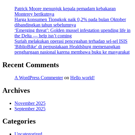
Patrick Moore menunjuk kepala pemadam kebakaran
Monterey berikutnya
Harga konsumen Tiongkok naik 0,2% pada bulan Oktober
dibandingkan tahun sebelumnya
‘Emerging threat’: Golden mussel infestation upending life in
the Delta — help isn’t coming
Suriah melakukan operasi pencegahan terhadap sel-sel ISIS
'BiblioBike' di perpustakaan Healdsburg memenangkan
penghargaan nasional karena membawa buku ke masyarakat
Recent Comments
A WordPress Commenter
on
Hello world!
Archives
November 2025
September 2025
Categories
Uncategorized