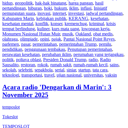
hidup
,
geopolitik
,
hak-hak binatang
,
harga pangan
,
hasil
pertandingan
,
hiburan
,
hoki
,
hukum
,
iklim
,
inflasi
,
Inisiatif
pemungutan suara
,
inovasi
,
internet
,
investasi
,
jadwal pertandingan
,
Kabupaten Marin
,
kebijakan publik
,
KERANG
,
kesehatan
,
kesehatan mental
,
konflik
,
konser
,
kremenchug
,
kriminal
,
krisis
tempat berlindung
,
kuliner
,
kurs mata uang
,
lowongan kerja
,
Monumen Nasional Hutan Muir
,
musik
,
Oakland
,
obat medis
,
olahraga
,
olimpiade
,
opini
,
pajak
,
Pantai Nasional Point Reyes
,
parlemen
,
pasar
,
pemerintahan
,
pemerintahan Trump
,
pemilu
,
pendidikan
,
penggunaan tembakau
,
Penutupan pemerintahan
,
perawatan kesehatan
,
perubahan iklim
,
perumahan yang terjangkau
,
politik
,
poltava oblast
,
Presiden Donald Trump
,
radio
,
Radio
Sausalito
,
restoran
,
rokok
,
rumah sakit
,
rumah-rumah kecil
,
sains
,
sekolah
,
selebriti
,
sepakbola
,
serial
,
siniar
,
startup
,
tata cara
,
teknologi
,
transportasi
,
travel
,
ujian nasional
,
universitas
,
vaksin
Acara radio 'Dengarkan di Marin': 3
November 2025
temposlot
Tokeslot
TEMPOSLOT