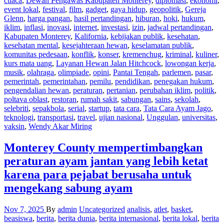
cuaca
,
Dewan Pengawas Kabupaten Monterey
,
diplomasi
,
ekonomi
,
event lokal
,
festival
,
film
,
gadget
,
gaya hidup
,
geopolitik
,
Gereja
Glenn
,
harga pangan
,
hasil pertandingan
,
hiburan
,
hoki
,
hukum
,
iklim
,
inflasi
,
inovasi
,
internet
,
investasi
,
izin
,
jadwal pertandingan
,
Kabupaten Monterey
,
Kalifornia
,
kebijakan publik
,
kesehatan
,
kesehatan mental
,
kesejahteraan hewan
,
keselamatan publik
,
komunitas pedesaan
,
konflik
,
konser
,
kremenchug
,
kriminal
,
kuliner
,
kurs mata uang
,
Layanan Hewan Jalan Hitchcock
,
lowongan kerja
,
musik
,
olahraga
,
olimpiade
,
opini
,
Pantai Tengah
,
parlemen
,
pasar
,
pemerintah
,
pemerintahan
,
pemilu
,
pendidikan
,
penegakan hukum
,
pengendalian hewan
,
peraturan
,
pertanian
,
perubahan iklim
,
politik
,
poltava oblast
,
restoran
,
rumah sakit
,
sabungan
,
sains
,
sekolah
,
selebriti
,
sepakbola
,
serial
,
startup
,
tata cara
,
Tata Cara Ayam Jago
,
teknologi
,
transportasi
,
travel
,
ujian nasional
,
Unggulan
,
universitas
,
vaksin
,
Wendy Akar Miring
Monterey County mempertimbangkan
peraturan ayam jantan yang lebih ketat
karena para pejabat berusaha untuk
mengekang sabung ayam
Nov 7, 2025
By
admin
Uncategorized
analisis
,
atlet
,
basket
,
beasiswa
,
berita
,
berita dunia
,
berita internasional
,
berita lokal
,
berita