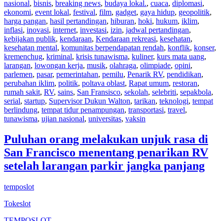
nasional
,
bisnis
,
breaking news
,
budaya lokal.
,
cuaca
,
diplomasi
,
ekonomi
,
event lokal
,
festival
,
film
,
gadget
,
gaya hidup
,
geopolitik
,
harga pangan
,
hasil pertandingan
,
hiburan
,
hoki
,
hukum
,
iklim
,
inflasi
,
inovasi
,
internet
,
investasi
,
izin
,
jadwal pertandingan
,
kebijakan publik
,
kendaraan
,
Kendaraan rekreasi
,
kesehatan
,
kesehatan mental
,
komunitas berpendapatan rendah
,
konflik
,
konser
,
kremenchug
,
kriminal
,
krisis tunawisma
,
kuliner
,
kurs mata uang
,
larangan
,
lowongan kerja
,
musik
,
olahraga
,
olimpiade
,
opini
,
parlemen
,
pasar
,
pemerintahan
,
pemilu
,
Penarik RV
,
pendidikan
,
perubahan iklim
,
politik
,
poltava oblast
,
Rapat umum
,
restoran
,
rumah sakit
,
RV
,
sains
,
San Fransisco
,
sekolah
,
selebriti
,
sepakbola
,
serial
,
startup
,
Supervisor Dukun Walton
,
tarikan
,
teknologi
,
tempat
berlindung
,
tempat tidur penampungan
,
transportasi
,
travel
,
tunawisma
,
ujian nasional
,
universitas
,
vaksin
Puluhan orang melakukan unjuk rasa di
San Francisco menentang penarikan RV
setelah larangan parkir jangka panjang
temposlot
Tokeslot
TEMPOSLOT