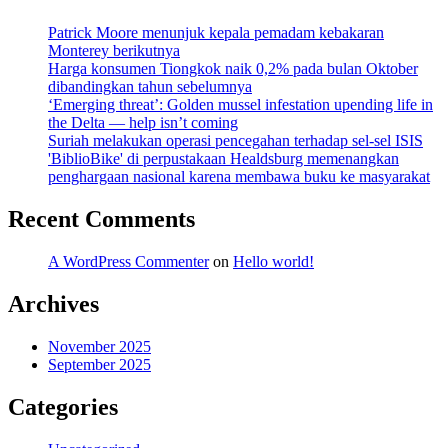
Patrick Moore menunjuk kepala pemadam kebakaran
Monterey berikutnya
Harga konsumen Tiongkok naik 0,2% pada bulan Oktober
dibandingkan tahun sebelumnya
‘Emerging threat’: Golden mussel infestation upending life in
the Delta — help isn’t coming
Suriah melakukan operasi pencegahan terhadap sel-sel ISIS
'BiblioBike' di perpustakaan Healdsburg memenangkan
penghargaan nasional karena membawa buku ke masyarakat
Recent Comments
A WordPress Commenter
on
Hello world!
Archives
November 2025
September 2025
Categories