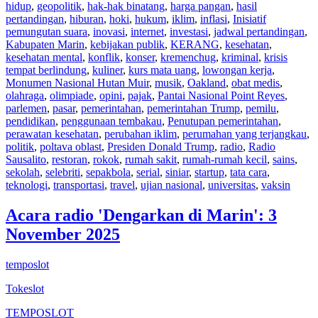
hidup
,
geopolitik
,
hak-hak binatang
,
harga pangan
,
hasil
pertandingan
,
hiburan
,
hoki
,
hukum
,
iklim
,
inflasi
,
Inisiatif
pemungutan suara
,
inovasi
,
internet
,
investasi
,
jadwal pertandingan
,
Kabupaten Marin
,
kebijakan publik
,
KERANG
,
kesehatan
,
kesehatan mental
,
konflik
,
konser
,
kremenchug
,
kriminal
,
krisis
tempat berlindung
,
kuliner
,
kurs mata uang
,
lowongan kerja
,
Monumen Nasional Hutan Muir
,
musik
,
Oakland
,
obat medis
,
olahraga
,
olimpiade
,
opini
,
pajak
,
Pantai Nasional Point Reyes
,
parlemen
,
pasar
,
pemerintahan
,
pemerintahan Trump
,
pemilu
,
pendidikan
,
penggunaan tembakau
,
Penutupan pemerintahan
,
perawatan kesehatan
,
perubahan iklim
,
perumahan yang terjangkau
,
politik
,
poltava oblast
,
Presiden Donald Trump
,
radio
,
Radio
Sausalito
,
restoran
,
rokok
,
rumah sakit
,
rumah-rumah kecil
,
sains
,
sekolah
,
selebriti
,
sepakbola
,
serial
,
siniar
,
startup
,
tata cara
,
teknologi
,
transportasi
,
travel
,
ujian nasional
,
universitas
,
vaksin
Acara radio 'Dengarkan di Marin': 3
November 2025
temposlot
Tokeslot
TEMPOSLOT