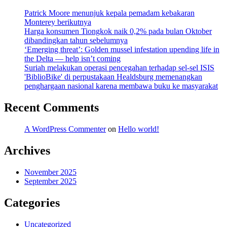
Patrick Moore menunjuk kepala pemadam kebakaran
Monterey berikutnya
Harga konsumen Tiongkok naik 0,2% pada bulan Oktober
dibandingkan tahun sebelumnya
‘Emerging threat’: Golden mussel infestation upending life in
the Delta — help isn’t coming
Suriah melakukan operasi pencegahan terhadap sel-sel ISIS
'BiblioBike' di perpustakaan Healdsburg memenangkan
penghargaan nasional karena membawa buku ke masyarakat
Recent Comments
A WordPress Commenter
on
Hello world!
Archives
November 2025
September 2025
Categories
Uncategorized