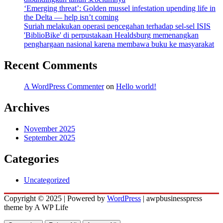
‘Emerging threat’: Golden mussel infestation upending life in
the Delta — help isn’t coming
Suriah melakukan operasi pencegahan terhadap sel-sel ISIS
'BiblioBike' di perpustakaan Healdsburg memenangkan
penghargaan nasional karena membawa buku ke masyarakat
Recent Comments
A WordPress Commenter
on
Hello world!
Archives
November 2025
September 2025
Categories
Uncategorized
Copyright © 2025 | Powered by
WordPress
|
awpbusinesspress
theme by A WP Life