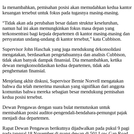
Ia menambahkan, pemisahan posisi akan memudahkan kedua kantor
keuangan tersebut untuk fokus pada tugasnya masing-masing.
“Tidak akan ada perubahan besar dalam struktur keseluruhan,
namun hal ini akan memungkinkan fokus masa depan yang
terkonsentrasi bagi kepala departemen di kantor masing-masing dan
persyaratan undang-undang di kantor tersebut,” kata Cubbison.
Supervisor John Haschak yang juga mendukung dekonsolidasi
mengatakan, berdasarkan pengetahuannya dan analisis Cubbison,
tidak akan banyak dampak finansial. Dia menambahkan, ketika
dewan mengkonsolidasikan kedua departemen, tidak ada
penghematan finansial.
Menjelang akhir diskusi, Supervisor Bernie Norvell mengatakan
bahwa dia telah menerima masukan yang signifikan dari anggota
komunitas bahwa mereka sebagian besar mendukung pemisahan
kedua posisi tersebut.
Dewan Pengawas dengan suara bulat memutuskan untuk
memisahkan posisi auditor-pengendali-bendahara-pemungut pajak
menjadi dua departemen.
Rapat Dewan Pengawas berikutnya dijadwalkan pada pukul 9 pagi
pada tanggal 18 November di ruang dewan di 501 Low Gap Road,