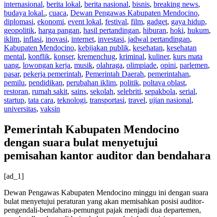
internasional
,
berita lokal
,
berita nasional
,
bisnis
,
breaking news
,
budaya lokal.
,
cuaca
,
Dewan Pengawas Kabupaten Mendocino
,
diplomasi
,
ekonomi
,
event lokal
,
festival
,
film
,
gadget
,
gaya hidup
,
geopolitik
,
harga pangan
,
hasil pertandingan
,
hiburan
,
hoki
,
hukum
,
iklim
,
inflasi
,
inovasi
,
internet
,
investasi
,
jadwal pertandingan
,
Kabupaten Mendocino
,
kebijakan publik
,
kesehatan
,
kesehatan
mental
,
konflik
,
konser
,
kremenchug
,
kriminal
,
kuliner
,
kurs mata
uang
,
lowongan kerja
,
musik
,
olahraga
,
olimpiade
,
opini
,
parlemen
,
pasar
,
pekerja pemerintah
,
Pemerintah Daerah
,
pemerintahan
,
pemilu
,
pendidikan
,
perubahan iklim
,
politik
,
poltava oblast
,
restoran
,
rumah sakit
,
sains
,
sekolah
,
selebriti
,
sepakbola
,
serial
,
startup
,
tata cara
,
teknologi
,
transportasi
,
travel
,
ujian nasional
,
universitas
,
vaksin
Pemerintah Kabupaten Mendocino
dengan suara bulat menyetujui
pemisahan kantor auditor dan bendahara
[ad_1]
Dewan Pengawas Kabupaten Mendocino minggu ini dengan suara
bulat menyetujui peraturan yang akan memisahkan posisi auditor-
pengendali-bendahara-pemungut pajak menjadi dua departemen,