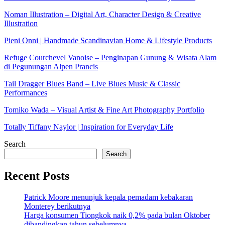
Noman Illustration – Digital Art, Character Design & Creative
Illustration
Pieni Onni | Handmade Scandinavian Home & Lifestyle Products
Refuge Courchevel Vanoise – Penginapan Gunung & Wisata Alam
di Pegunungan Alpen Prancis
Tail Dragger Blues Band – Live Blues Music & Classic
Performances
Tomiko Wada – Visual Artist & Fine Art Photography Portfolio
Totally Tiffany Naylor | Inspiration for Everyday Life
Search
Search
Recent Posts
Patrick Moore menunjuk kepala pemadam kebakaran
Monterey berikutnya
Harga konsumen Tiongkok naik 0,2% pada bulan Oktober
dibandingkan tahun sebelumnya