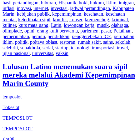
hasil pertandingan
,
hiburan
,
Hispanik
,
hoki
,
hukum
,
iklim
,
imigran
,
inflasi
,
inovasi
,
internet
,
investasi
,
jadwal pertandingan
,
Kabupaten
Marin
,
kebijakan publik
,
kepemimpinan
,
kesehatan
,
kesehatan
mental
,
keterlibatan sipil
,
konflik
,
konser
,
kremenchug
,
kriminal
,
kuliner
,
kurs mata uang
,
Latin
,
lowongan kerja
,
musik
,
olahraga
,
olimpiade
,
opini
,
orang kulit berwarna
,
parlemen
,
pasar
,
Pelatihan
,
pemerintahan
,
pemilu
,
pendidikan
,
penggerebekan ICE
,
perubahan
iklim
,
politik
,
poltava oblast
,
restoran
,
rumah sakit
,
sains
,
sekolah
,
selebriti
,
sepakbola
,
serial
,
startup
,
teknologi
,
transportasi
,
travel
,
ujian nasional
,
universitas
,
vaksin
Lulusan Latino menemukan suara sipil
mereka melalui Akademi Kepemimpinan
Marin County
temposlot
Tokeslot
TEMPOSLOT
TEMPOSLOT
slot88