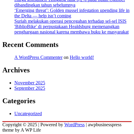
dibandingkan tahun sebelumnya
‘Emerging threat’: Golden mussel infestation upending life in
the Delta — help isn’t coming
Suriah melakukan operasi pencegahan terhadap sel-sel ISIS
'BiblioBike' di perpustakaan Healdsburg memenangkan
penghargaan nasional karena membawa buku ke masyarakat
Recent Comments
A WordPress Commenter
on
Hello world!
Archives
November 2025
September 2025
Categories
Uncategorized
Copyright © 2025 | Powered by
WordPress
|
awpbusinesspress
theme by A WP Life