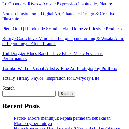
Le Chant des Rives – Artistic Expression Inspired by Nature
Noman Illustration – Digital Art, Character Design & Creative
Illustration
Pieni Onni | Handmade Scandinavian Home & Lifestyle Products
Refuge Courchevel Vanoise – Penginapan Gunung & Wisata Alam
di Pegunungan Alpen Prancis
Tail Dragger Blues Band – Live Blues Music & Classic
Performances
Tomiko Wada – Visual Artist & Fine Art Photography Portfolio
Totally Tiffany Naylor | Inspiration for Everyday Life
Search
Search
Recent Posts
Patrick Moore menunjuk kepala pemadam kebakaran
Monterey berikutnya
Harga konsumen Tiongkok naik 0,2% pada bulan Oktober