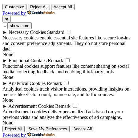
Customize
Reject All
Accept All
Powered by
✖
...
show more
►
Necessary Cookies
Standard
Necessary cookies enable essential site features like secure log-ins
and consent preference adjustments. They do not store personal
data.
None
►
Functional Cookies
Remark
Functional cookies support features like content sharing on social
media, collecting feedback, and enabling third-party tools.
None
►
Analytical Cookies
Remark
Analytical cookies track visitor interactions, providing insights on
metrics like visitor count, bounce rate, and traffic sources.
None
►
Advertisement Cookies
Remark
Advertisement cookies deliver personalized ads based on your
previous visits and analyze the effectiveness of ad campaigns.
None
Reject All
Save My Preferences
Accept All
Powered by