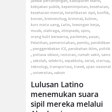
jadwal pertandingan
,
Kabupaten Marin
,
kebijakan publik
,
kepemimpinan
,
kesehatan
,
kesehatan mental
,
keterlibatan sipil
,
konflik
,
konser
,
kremenchug
,
kriminal
,
kuliner
,
kurs mata uang
,
Latin
,
lowongan kerja
,
musik
,
olahraga
,
olimpiade
,
opini
,
orang kulit berwarna
,
parlemen
,
pasar
,
Pelatihan
,
pemerintahan
,
pemilu
,
pendidikan
,
penggerebekan ICE
,
perubahan iklim
,
politik
,
poltava oblast
,
restoran
,
rumah sakit
,
sains
,
sekolah
,
selebriti
,
sepakbola
,
serial
,
startup
,
teknologi
,
transportasi
,
travel
,
ujian nasional
,
universitas
,
vaksin
Lulusan Latino
menemukan suara
sipil mereka melalui