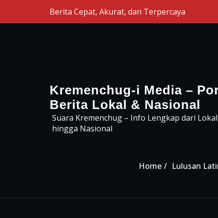
Skip to the content
Berita Cepat, Akurat, dan Terpercaya
Kremenchug-i Media – Por
Berita Lokal & Nasional
Suara Kremenchug – Info Lengkap dari Lokal
hingga Nasional
Home
Lulusan Lat