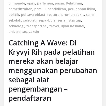
olimpiade
,
opini
,
parlemen
,
pasar
,
Pelatihan
,
pemerintahan
,
pemilu
,
pendidikan
,
perubahan iklim
,
politik
,
poltava oblast
,
restoran
,
rumah sakit
,
sains
,
sekolah
,
selebriti
,
sepakbola
,
serial
,
startup
,
teknologi
,
transportasi
,
travel
,
ujian nasional
,
universitas
,
vaksin
Catching A Wave: Di
Kryvyi Rih pada pelatihan
mereka akan belajar
menggunakan perubahan
sebagai alat
pengembangan –
pendaftaran