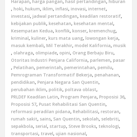
Harapan
,
harga pangan
,
hasil pertandingan
,
hiburan
,
hoki
,
hukum
,
iklim
,
inflasi
,
inovasi
,
internet
,
investasi
,
jadwal pertandingan
,
keadilan restoratif
,
kebijakan publik
,
kesehatan
,
kesehatan mental
,
Kesempatan Kedua
,
konflik
,
konser
,
kremenchug
,
kriminal
,
kuliner
,
kurs mata uang
,
lowongan kerja
,
masuk kembali
,
Mil Terakhir
,
model Kalifornia
,
musik
,
olahraga
,
olimpiade
,
opini
,
Orang Berbaju Biru
,
Otoritas Industri Penjara California
,
parlemen
,
pasar
,
Pelatihan
,
pemerintah
,
pemerintahan
,
pemilu
,
Pemrograman Transformatif Bekerja
,
penahanan
,
pendidikan
,
Penjara Negara San Quentin
,
perubahan iklim
,
politik
,
poltava oblast
,
PRLDEF Keadilan Latin
,
Program Penjara
,
Proposisi 36
,
Proposisi 57
,
Pusat Rehabilitasi San Quentin
,
reformasi peradilan pidana
,
Rehabilitasi
,
restoran
,
rumah sakit
,
sains
,
San Quentin
,
sekolah
,
selebriti
,
sepakbola
,
serial
,
startup
,
Steve Brooks
,
teknologi
,
transportasi
,
travel
,
ujian nasional
,