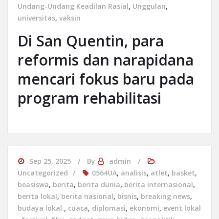
Undang-Undang Keadilan Rasial
,
Unggulan
,
universitas
,
vaksin
Di San Quentin, para
reformis dan narapidana
mencari fokus baru pada
program rehabilitasi
Sep 25, 2025
By
admin
Uncategorized
0564UA
,
analisis
,
atlet
,
basket
,
beasiswa
,
berita
,
berita dunia
,
berita internasional
,
berita lokal
,
berita nasional
,
bisnis
,
breaking news
,
budaya lokal.
,
cuaca
,
diplomasi
,
ekonomi
,
event lokal