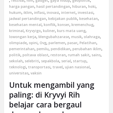
,
festival
,
film
,
gadget
,
gaya hidup
,
geopolitik
,
harga pangan
,
hasil pertandingan
,
hiburan
,
hoki
,
hukum
,
iklim
,
inflasi
,
inovasi
,
internet
,
investasi
,
jadwal pertandingan
,
kebijakan publik
,
kesehatan
,
kesehatan mental
,
konflik
,
konser
,
kremenchug
,
kriminal
,
Kryvyigo
,
kuliner
,
kurs mata uang
,
lowongan kerja
,
Mengubahzarase
,
musik
,
olahraga
,
olimpiade
,
opini
,
Ovg
,
parlemen
,
pasar
,
Pelatihan
,
pemerintahan
,
pemilu
,
pendidikan
,
perubahan iklim
,
politik
,
poltava oblast
,
restoran
,
rumah sakit
,
sains
,
sekolah
,
selebriti
,
sepakbola
,
serial
,
startup
,
teknologi
,
transportasi
,
travel
,
ujian nasional
,
universitas
,
vaksin
Untuk mengambil yang
paling: di Kryvyi Rih
belajar cara bergaul