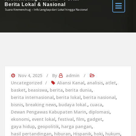
Berita Lokal & Nasional
Suara Kremenchug – Info Lengkap dari Lokal hingga Nasional
Nov 4, 2025
By
admin
Uncategorized
Aliansi Kanal
,
analisis
,
atlet
,
basket
,
beasiswa
,
berita
,
berita dunia
,
berita internasional
,
berita lokal
,
berita nasional
,
bisnis
,
breaking news
,
budaya lokal.
,
cuaca
,
Dewan Pengawas Kabupaten Marin
,
diplomasi
,
ekonomi
,
event lokal
,
festival
,
film
,
gadget
,
gaya hidup
,
geopolitik
,
harga pangan
,
hasil pertandingan
,
hiburan
,
Hispanik
,
hoki
,
hukum
,