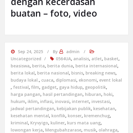
dengan kecerdasan
buatan – foto, video
Sep 24, 2025
By
admin
Uncategorized
0564UA
,
analisis
,
atlet
,
basket
,
beasiswa
,
berita
,
berita dunia
,
berita internasional
,
berita lokal
,
berita nasional
,
bisnis
,
breaking news
,
budaya lokal.
,
cuaca
,
diplomasi
,
ekonomi
,
event lokal
,
festival
,
film
,
gadget
,
gaya hidup
,
geopolitik
,
harga pangan
,
hasil pertandingan
,
hiburan
,
hoki
,
hukum
,
iklim
,
inflasi
,
inovasi
,
internet
,
investasi
,
jadwal pertandingan
,
kebijakan publik
,
kesehatan
,
kesehatan mental
,
konflik
,
konser
,
kremenchug
,
kriminal
,
Kryvyigo
,
kuliner
,
kurs mata uang
,
lowongan kerja
,
Mengubahzarase
,
musik
,
olahraga
,