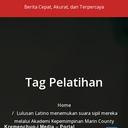
Skip to the content
Berita Cepat, Akurat, dan Terpercaya
Tag Pelatihan
Home
Lulusan Latino menemukan suara sipil mereka
melalui Akademi Kepemimpinan Marin County
Kremenchug-i Media – Portal