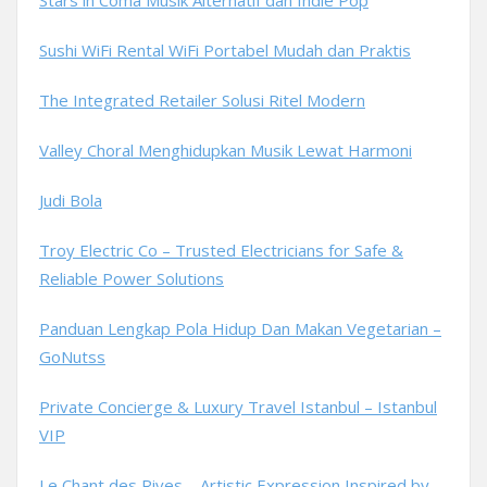
Stars in Coma Musik Alternatif dan Indie Pop
Sushi WiFi Rental WiFi Portabel Mudah dan Praktis
The Integrated Retailer Solusi Ritel Modern
Valley Choral Menghidupkan Musik Lewat Harmoni
Judi Bola
Troy Electric Co – Trusted Electricians for Safe &
Reliable Power Solutions
Panduan Lengkap Pola Hidup Dan Makan Vegetarian –
GoNutss
Private Concierge & Luxury Travel Istanbul – Istanbul
VIP
Le Chant des Rives – Artistic Expression Inspired by