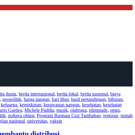
ita dunia
,
berita internasional
,
berita lokal
,
berita nasional
,
biaya
,
geopolitik
,
harga pangan
,
hari libur
,
hasil pertandingan
,
hiburan
,
,
keluarga
,
kemiskinan
,
kerawanan pangan
,
kesehatan
,
kesehatan
rio Gardea
,
Michele Padilla
,
musik
,
olahraga
,
olimpiade
,
opini
,
itik
,
poltava oblast
,
Program Bantuan Gizi Tambahan
,
restoran
,
rumah
ujian nasional
,
universitas
,
vaksin
embantu distribusi