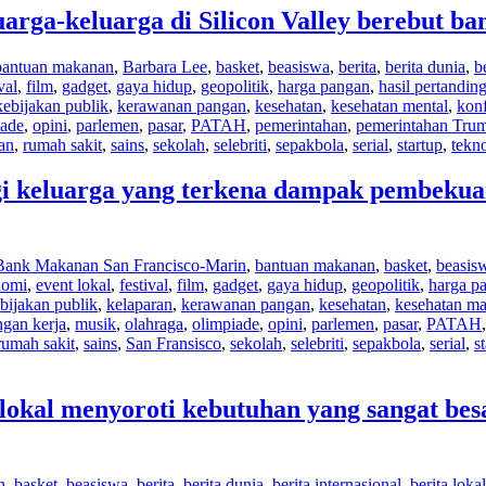
rga-keluarga di Silicon Valley berebut b
bantuan makanan
,
Barbara Lee
,
basket
,
beasiswa
,
berita
,
berita dunia
,
b
val
,
film
,
gadget
,
gaya hidup
,
geopolitik
,
harga pangan
,
hasil pertandin
kebijakan publik
,
kerawanan pangan
,
kesehatan
,
kesehatan mental
,
konf
iade
,
opini
,
parlemen
,
pasar
,
PATAH
,
pemerintahan
,
pemerintahan Tru
ran
,
rumah sakit
,
sains
,
sekolah
,
selebriti
,
sepakbola
,
serial
,
startup
,
tekn
gi keluarga yang terkena dampak pembeku
Bank Makanan San Francisco-Marin
,
bantuan makanan
,
basket
,
beasis
nomi
,
event lokal
,
festival
,
film
,
gadget
,
gaya hidup
,
geopolitik
,
harga p
bijakan publik
,
kelaparan
,
kerawanan pangan
,
kesehatan
,
kesehatan ma
gan kerja
,
musik
,
olahraga
,
olimpiade
,
opini
,
parlemen
,
pasar
,
PATAH
rumah sakit
,
sains
,
San Fransisco
,
sekolah
,
selebriti
,
sepakbola
,
serial
,
s
kal menyoroti kebutuhan yang sangat besa
n
,
basket
,
beasiswa
,
berita
,
berita dunia
,
berita internasional
,
berita lokal