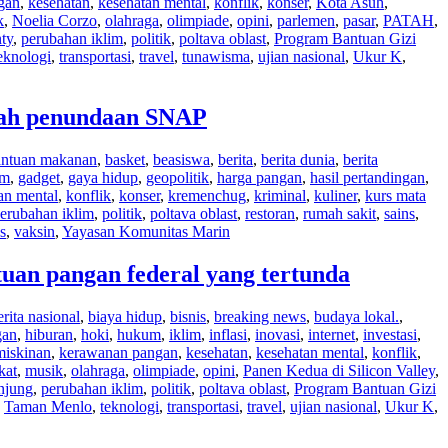
gan
,
kesehatan
,
kesehatan mental
,
konflik
,
konser
,
Kota Asuh
,
k
,
Noelia Corzo
,
olahraga
,
olimpiade
,
opini
,
parlemen
,
pasar
,
PATAH
,
ty
,
perubahan iklim
,
politik
,
poltava oblast
,
Program Bantuan Gizi
eknologi
,
transportasi
,
travel
,
tunawisma
,
ujian nasional
,
Ukur K
,
gah penundaan SNAP
antuan makanan
,
basket
,
beasiswa
,
berita
,
berita dunia
,
berita
lm
,
gadget
,
gaya hidup
,
geopolitik
,
harga pangan
,
hasil pertandingan
,
an mental
,
konflik
,
konser
,
kremenchug
,
kriminal
,
kuliner
,
kurs mata
erubahan iklim
,
politik
,
poltava oblast
,
restoran
,
rumah sakit
,
sains
,
s
,
vaksin
,
Yayasan Komunitas Marin
uan pangan federal yang tertunda
erita nasional
,
biaya hidup
,
bisnis
,
breaking news
,
budaya lokal.
,
gan
,
hiburan
,
hoki
,
hukum
,
iklim
,
inflasi
,
inovasi
,
internet
,
investasi
,
miskinan
,
kerawanan pangan
,
kesehatan
,
kesehatan mental
,
konflik
,
kat
,
musik
,
olahraga
,
olimpiade
,
opini
,
Panen Kedua di Silicon Valley
,
njung
,
perubahan iklim
,
politik
,
poltava oblast
,
Program Bantuan Gizi
,
Taman Menlo
,
teknologi
,
transportasi
,
travel
,
ujian nasional
,
Ukur K
,