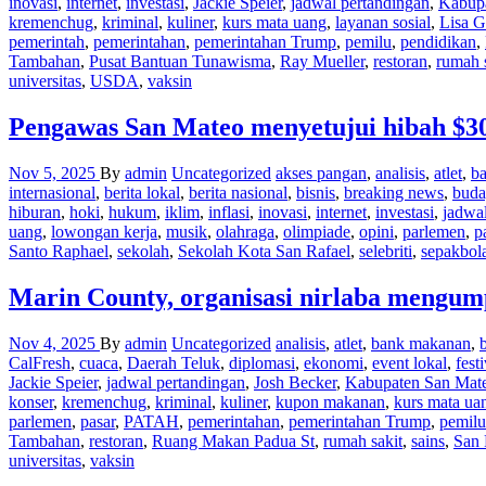
inovasi
,
internet
,
investasi
,
Jackie Speier
,
jadwal pertandingan
,
Kabup
kremenchug
,
kriminal
,
kuliner
,
kurs mata uang
,
layanan sosial
,
Lisa G
pemerintah
,
pemerintahan
,
pemerintahan Trump
,
pemilu
,
pendidikan
,
Tambahan
,
Pusat Bantuan Tunawisma
,
Ray Mueller
,
restoran
,
rumah 
universitas
,
USDA
,
vaksin
Pengawas San Mateo menyetujui hibah $3
Nov 5, 2025
By
admin
Uncategorized
akses pangan
,
analisis
,
atlet
,
b
internasional
,
berita lokal
,
berita nasional
,
bisnis
,
breaking news
,
buda
hiburan
,
hoki
,
hukum
,
iklim
,
inflasi
,
inovasi
,
internet
,
investasi
,
jadwa
uang
,
lowongan kerja
,
musik
,
olahraga
,
olimpiade
,
opini
,
parlemen
,
p
Santo Raphael
,
sekolah
,
Sekolah Kota San Rafael
,
selebriti
,
sepakbol
Marin County, organisasi nirlaba mengum
Nov 4, 2025
By
admin
Uncategorized
analisis
,
atlet
,
bank makanan
,
CalFresh
,
cuaca
,
Daerah Teluk
,
diplomasi
,
ekonomi
,
event lokal
,
fest
Jackie Speier
,
jadwal pertandingan
,
Josh Becker
,
Kabupaten San Mat
konser
,
kremenchug
,
kriminal
,
kuliner
,
kupon makanan
,
kurs mata ua
parlemen
,
pasar
,
PATAH
,
pemerintahan
,
pemerintahan Trump
,
pemilu
Tambahan
,
restoran
,
Ruang Makan Padua St
,
rumah sakit
,
sains
,
San 
universitas
,
vaksin