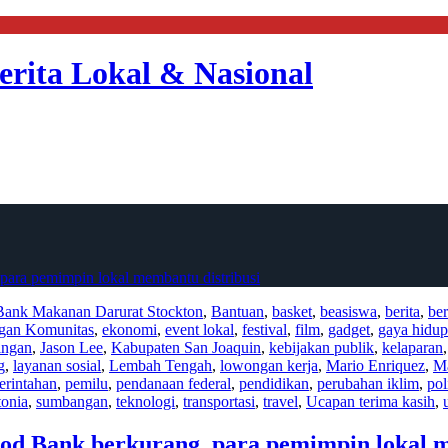
erita Lokal & Nasional
para pemimpin lokal membantu distribusi
Bank Makanan Darurat Stockton
,
Bantuan
,
basket
,
beasiswa
,
berita
,
ber
gan Komunitas
,
ekonomi
,
event lokal
,
festival
,
film
,
gadget
,
gaya hidup
ingan
,
Jason Lee
,
Kabupaten San Joaquin
,
kebijakan publik
,
kelaparan
g
,
layanan sosial
,
Lembah Tengah
,
lowongan kerja
,
Mario Enriquez
,
Ma
erintahan
,
pemilu
,
pendanaan federal
,
pendidikan
,
perubahan iklim
,
pol
tonia
,
sumbangan
,
teknologi
,
transportasi
,
travel
,
Ucapan terima kasih
,
od Bank berkurang, para pemimpin lokal m