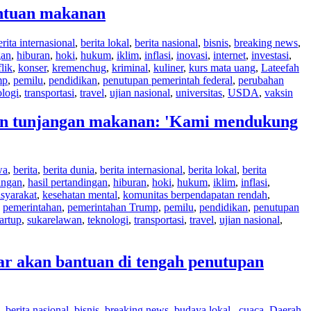
antuan makanan
erita internasional
,
berita lokal
,
berita nasional
,
bisnis
,
breaking news
,
gan
,
hiburan
,
hoki
,
hukum
,
iklim
,
inflasi
,
inovasi
,
internet
,
investasi
,
lik
,
konser
,
kremenchug
,
kriminal
,
kuliner
,
kurs mata uang
,
Lateefah
mp
,
pemilu
,
pendidikan
,
penutupan pemerintah federal
,
perubahan
ologi
,
transportasi
,
travel
,
ujian nasional
,
universitas
,
USDA
,
vaksin
an tunjangan makanan: 'Kami mendukung
wa
,
berita
,
berita dunia
,
berita internasional
,
berita lokal
,
berita
angan
,
hasil pertandingan
,
hiburan
,
hoki
,
hukum
,
iklim
,
inflasi
,
syarakat
,
kesehatan mental
,
komunitas berpendapatan rendah
,
,
pemerintahan
,
pemerintahan Trump
,
pemilu
,
pendidikan
,
penutupan
tartup
,
sukarelawan
,
teknologi
,
transportasi
,
travel
,
ujian nasional
,
r akan bantuan di tengah penutupan
,
berita nasional
,
bisnis
,
breaking news
,
budaya lokal.
,
cuaca
,
Daerah