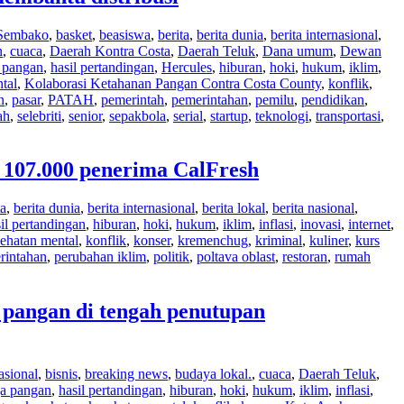
Sembako
,
basket
,
beasiswa
,
berita
,
berita dunia
,
berita internasional
,
n
,
cuaca
,
Daerah Kontra Costa
,
Daerah Teluk
,
Dana umum
,
Dewan
 pangan
,
hasil pertandingan
,
Hercules
,
hiburan
,
hoki
,
hukum
,
iklim
,
tal
,
Kolaborasi Ketahanan Pangan Contra Costa County
,
konflik
,
n
,
pasar
,
PATAH
,
pemerintah
,
pemerintahan
,
pemilu
,
pendidikan
,
ah
,
selebriti
,
senior
,
sepakbola
,
serial
,
startup
,
teknologi
,
transportasi
,
 107.000 penerima CalFresh
ta
,
berita dunia
,
berita internasional
,
berita lokal
,
berita nasional
,
il pertandingan
,
hiburan
,
hoki
,
hukum
,
iklim
,
inflasi
,
inovasi
,
internet
,
ehatan mental
,
konflik
,
konser
,
kremenchug
,
kriminal
,
kuliner
,
kurs
rintahan
,
perubahan iklim
,
politik
,
poltava oblast
,
restoran
,
rumah
pangan di tengah penutupan
asional
,
bisnis
,
breaking news
,
budaya lokal.
,
cuaca
,
Daerah Teluk
,
ga pangan
,
hasil pertandingan
,
hiburan
,
hoki
,
hukum
,
iklim
,
inflasi
,