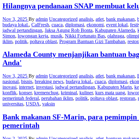
Hilangnya pendanaan SNAP membuat kelua
Nov 3, 2025
By
admin
Uncategorized
analisis
,
atlet
,
bank makanan
,
budaya lokal.
,
CalFresh
,
cuaca
,
diplomasi
,
ekonomi
,
event lokal
,
festi
jadwal pertandingan
,
Jaksa Agung Rob Bonta
,
Kabupaten Alameda
,
Simon
,
lowongan kerja
,
musik
,
Nikki Fortunato Bas
,
olahraga
,
olimp
iklim
,
politik
,
poltava oblast
,
Program Bantuan Gizi Tambahan
,
resto
Alameda County menjanjikan bantuan ba
Anda'
Nov 3, 2025
By
admin
Uncategorized
analisis
,
atlet
,
bank makanan
,
nasional
,
bisnis
,
breaking news
,
budaya lokal.
,
cuaca
,
diplomasi
,
eko
inovasi
,
internet
,
investasi
,
jadwal pertandingan
,
Kabupaten Marin
,
ke
konflik
,
konser
,
kremenchug
,
kriminal
,
kuliner
,
kurs mata uang
,
lowon
pemerintah federal
,
perubahan iklim
,
politik
,
poltava oblast
,
restoran
,
universitas
,
USDA
,
vaksin
Bank makanan SF-Marin, para pemimpin lo
pemerintah
Nov 2, 2025
By
admin
Uncategorized
analisis
,
atlet
,
bantuan makana