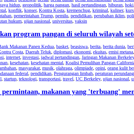
gaya hidup
,
geopolitik
,
harga pangan
,
hasil pertandingan
,
hiburan
,
hoki
tal
,
konflik
,
konser
,
Kontra Kosta
,
kremenchug
,
kriminal
,
kuliner
,
kurs
ntahan
,
pemerintahan Trump
,
pemilu
,
pendidikan
,
perubahan iklim
,
poli
tutan hukum
,
ujian nasional
,
universitas
,
vaksin
rkan program pangan di seluruh wilayah s
Bank Makanan Panen Kedua
,
basket
,
beasiswa
,
berita
,
berita dunia
,
ber
ontra Costa
,
Daerah Teluk
,
diplomasi
,
ekonomi
,
ekuitas
,
emisi metana
si
,
internet
,
investasi
,
jadwal pertandingan
,
Jaringan Makanan Berkele
unan
,
kesehatan
,
kesehatan mental
,
Koalisi Pemulihan Pangan Californi
ambahan
,
masyarakat
,
musik
,
olahraga
,
olimpiade
,
opini
,
orang kulit b
danaan federal
,
pendidikan
,
Pengurangan limbah
,
peraturan perundan
l
,
startup
,
teknologi
,
transportasi
,
travel
,
UC Berkeley
,
ujian nasional
,
u
ermintaan, makanan yang 'terbuang' mengi