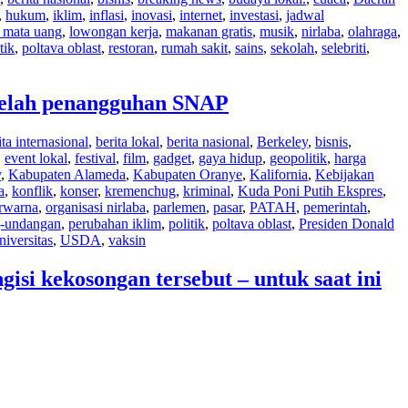
,
hukum
,
iklim
,
inflasi
,
inovasi
,
internet
,
investasi
,
jadwal
 mata uang
,
lowongan kerja
,
makanan gratis
,
musik
,
nirlaba
,
olahraga
,
tik
,
poltava oblast
,
restoran
,
rumah sakit
,
sains
,
sekolah
,
selebriti
,
etelah penangguhan SNAP
ita internasional
,
berita lokal
,
berita nasional
,
Berkeley
,
bisnis
,
,
event lokal
,
festival
,
film
,
gadget
,
gaya hidup
,
geopolitik
,
harga
y
,
Kabupaten Alameda
,
Kabupaten Oranye
,
Kalifornia
,
Kebijakan
a
,
konflik
,
konser
,
kremenchug
,
kriminal
,
Kuda Poni Putih Ekspres
,
erwarna
,
organisasi nirlaba
,
parlemen
,
pasar
,
PATAH
,
pemerintah
,
g-undangan
,
perubahan iklim
,
politik
,
poltava oblast
,
Presiden Donald
niversitas
,
USDA
,
vaksin
si kekosongan tersebut – untuk saat ini