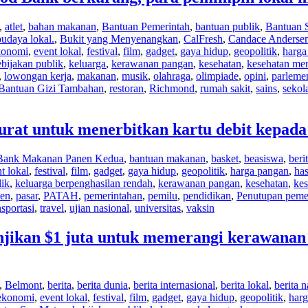
,
atlet
,
bahan makanan
,
Bantuan Pemerintah
,
bantuan publik
,
Bantuan 
budaya lokal.
,
Bukit yang Menyenangkan
,
CalFresh
,
Candace Anderse
konomi
,
event lokal
,
festival
,
film
,
gadget
,
gaya hidup
,
geopolitik
,
harga
ebijakan publik
,
keluarga
,
kerawanan pangan
,
kesehatan
,
kesehatan men
,
lowongan kerja
,
makanan
,
musik
,
olahraga
,
olimpiade
,
opini
,
parleme
Bantuan Gizi Tambahan
,
restoran
,
Richmond
,
rumah sakit
,
sains
,
sekol
at untuk menerbitkan kartu debit kepada
Bank Makanan Panen Kedua
,
bantuan makanan
,
basket
,
beasiswa
,
beri
t lokal
,
festival
,
film
,
gadget
,
gaya hidup
,
geopolitik
,
harga pangan
,
has
lik
,
keluarga berpenghasilan rendah
,
kerawanan pangan
,
kesehatan
,
kes
men
,
pasar
,
PATAH
,
pemerintahan
,
pemilu
,
pendidikan
,
Penutupan peme
nsportasi
,
travel
,
ujian nasional
,
universitas
,
vaksin
jikan $1 juta untuk memerangi kerawanan 
,
Belmont
,
berita
,
berita dunia
,
berita internasional
,
berita lokal
,
berita n
ekonomi
,
event lokal
,
festival
,
film
,
gadget
,
gaya hidup
,
geopolitik
,
har