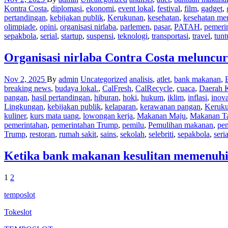
Kontra Costa
,
diplomasi
,
ekonomi
,
event lokal
,
festival
,
film
,
gadget
,
pertandingan
,
kebijakan publik
,
Kerukunan
,
kesehatan
,
kesehatan men
olimpiade
,
opini
,
organisasi nirlaba
,
parlemen
,
pasar
,
PATAH
,
pemeri
sepakbola
,
serial
,
startup
,
suspensi
,
teknologi
,
transportasi
,
travel
,
tun
Organisasi nirlaba Contra Costa meluncu
Nov 2, 2025
By
admin
Uncategorized
analisis
,
atlet
,
bank makanan
,
breaking news
,
budaya lokal.
,
CalFresh
,
CalRecycle
,
cuaca
,
Daerah K
pangan
,
hasil pertandingan
,
hiburan
,
hoki
,
hukum
,
iklim
,
inflasi
,
inova
Lingkungan
,
kebijakan publik
,
kelaparan
,
kerawanan pangan
,
Keruk
kuliner
,
kurs mata uang
,
lowongan kerja
,
Makanan Maju
,
Makanan T
pemerintahan
,
pemerintahan Trump
,
pemilu
,
Pemulihan makanan
,
pen
Trump
,
restoran
,
rumah sakit
,
sains
,
sekolah
,
selebriti
,
sepakbola
,
seria
Ketika bank makanan kesulitan memenuhi p
Posts
1
2
pagination
temposlot
Tokeslot