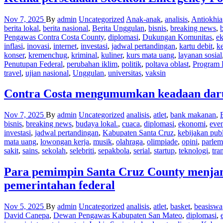
Nov 7, 2025
By
admin
Uncategorized
Anak-anak
,
analisis
,
Antiokhia
berita lokal
,
berita nasional
,
Berita Unggulan
,
bisnis
,
breaking news
,
Pengawas Contra Costa County
,
diplomasi
,
Dukungan Komunitas
,
e
inflasi
,
inovasi
,
internet
,
investasi
,
jadwal pertandingan
,
kartu debit
,
k
konser
,
kremenchug
,
kriminal
,
kuliner
,
kurs mata uang
,
layanan sosial
Penutupan Federal
,
perubahan iklim
,
politik
,
poltava oblast
,
Program 
travel
,
ujian nasional
,
Unggulan
,
universitas
,
vaksin
Contra Costa mengumumkan keadaan darur
Nov 7, 2025
By
admin
Uncategorized
analisis
,
atlet
,
bank makanan
,
bisnis
,
breaking news
,
budaya lokal.
,
cuaca
,
diplomasi
,
ekonomi
,
even
investasi
,
jadwal pertandingan
,
Kabupaten Santa Cruz
,
kebijakan pub
mata uang
,
lowongan kerja
,
musik
,
olahraga
,
olimpiade
,
opini
,
parle
sakit
,
sains
,
sekolah
,
selebriti
,
sepakbola
,
serial
,
startup
,
teknologi
,
tra
Para pemimpin Santa Cruz County menjan
pemerintahan federal
Nov 5, 2025
By
admin
Uncategorized
analisis
,
atlet
,
basket
,
beasiswa
David Canepa
,
Dewan Pengawas Kabupaten San Mateo
,
diplomasi
,