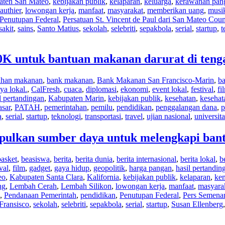
aten San Mateo
,
kebijakan publik
,
kelaparan
,
keluarga
,
kerawanan pan
authier
,
lowongan kerja
,
manfaat
,
masyarakat
,
memberikan uang
,
musi
Penutupan Federal
,
Persatuan St. Vincent de Paul dari San Mateo Coun
sakit
,
sains
,
Santo Matius
,
sekolah
,
selebriti
,
sepakbola
,
serial
,
startup
,
t
0K untuk bantuan makanan darurat di ten
ahan makanan
,
bank makanan
,
Bank Makanan San Francisco-Marin
,
b
ya lokal.
,
CalFresh
,
cuaca
,
diplomasi
,
ekonomi
,
event lokal
,
festival
,
fi
l pertandingan
,
Kabupaten Marin
,
kebijakan publik
,
kesehatan
,
kesehat
asar
,
PATAH
,
pemerintahan
,
pemilu
,
pendidikan
,
penggalangan dana
,
p
a
,
serial
,
startup
,
teknologi
,
transportasi
,
travel
,
ujian nasional
,
universita
pulkan sumber daya untuk melengkapi bant
basket
,
beasiswa
,
berita
,
berita dunia
,
berita internasional
,
berita lokal
,
b
ival
,
film
,
gadget
,
gaya hidup
,
geopolitik
,
harga pangan
,
hasil pertandin
eo
,
Kabupaten Santa Clara
,
Kalifornia
,
kebijakan publik
,
kelaparan
,
ke
ng
,
Lembah Cerah
,
Lembah Silikon
,
lowongan kerja
,
manfaat
,
masyara
,
Pendanaan Pemerintah
,
pendidikan
,
Penutupan Federal
,
Pers Semena
Fransisco
,
sekolah
,
selebriti
,
sepakbola
,
serial
,
startup
,
Susan Ellenberg