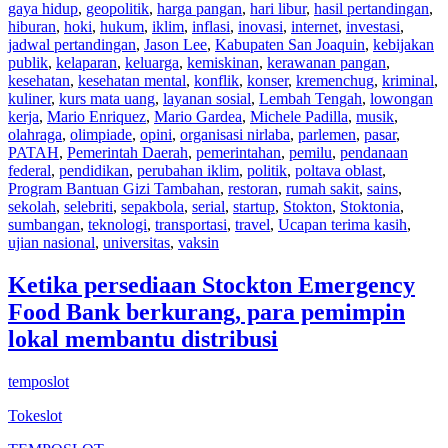
gaya hidup
,
geopolitik
,
harga pangan
,
hari libur
,
hasil pertandingan
,
hiburan
,
hoki
,
hukum
,
iklim
,
inflasi
,
inovasi
,
internet
,
investasi
,
jadwal pertandingan
,
Jason Lee
,
Kabupaten San Joaquin
,
kebijakan
publik
,
kelaparan
,
keluarga
,
kemiskinan
,
kerawanan pangan
,
kesehatan
,
kesehatan mental
,
konflik
,
konser
,
kremenchug
,
kriminal
,
kuliner
,
kurs mata uang
,
layanan sosial
,
Lembah Tengah
,
lowongan
kerja
,
Mario Enriquez
,
Mario Gardea
,
Michele Padilla
,
musik
,
olahraga
,
olimpiade
,
opini
,
organisasi nirlaba
,
parlemen
,
pasar
,
PATAH
,
Pemerintah Daerah
,
pemerintahan
,
pemilu
,
pendanaan
federal
,
pendidikan
,
perubahan iklim
,
politik
,
poltava oblast
,
Program Bantuan Gizi Tambahan
,
restoran
,
rumah sakit
,
sains
,
sekolah
,
selebriti
,
sepakbola
,
serial
,
startup
,
Stokton
,
Stoktonia
,
sumbangan
,
teknologi
,
transportasi
,
travel
,
Ucapan terima kasih
,
ujian nasional
,
universitas
,
vaksin
Ketika persediaan Stockton Emergency
Food Bank berkurang, para pemimpin
lokal membantu distribusi
temposlot
Tokeslot