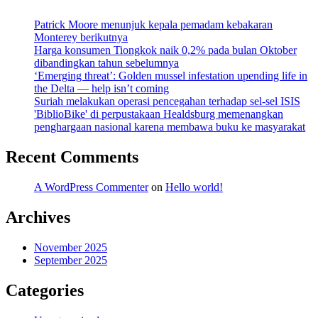
Patrick Moore menunjuk kepala pemadam kebakaran
Monterey berikutnya
Harga konsumen Tiongkok naik 0,2% pada bulan Oktober
dibandingkan tahun sebelumnya
‘Emerging threat’: Golden mussel infestation upending life in
the Delta — help isn’t coming
Suriah melakukan operasi pencegahan terhadap sel-sel ISIS
'BiblioBike' di perpustakaan Healdsburg memenangkan
penghargaan nasional karena membawa buku ke masyarakat
Recent Comments
A WordPress Commenter
on
Hello world!
Archives
November 2025
September 2025
Categories