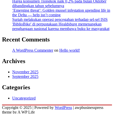
Harga konsumen Tiongkok naik 0,2% pada bulan Oktober
dibandingkan tahun sebelumnya
‘Emerging threat’: Golden mussel infestation upending life in
the Delta — help isn’t coming
Suriah melakukan operasi pencegahan terhadap sel-sel ISIS
'BiblioBike' di perpustakaan Healdsburg memenangkan
penghargaan nasional karena membawa buku ke masyarakat
Recent Comments
A WordPress Commenter
on
Hello world!
Archives
November 2025
September 2025
Categories
Uncategorized
Copyright © 2025 | Powered by
WordPress
|
awpbusinesspress
theme by A WP Life