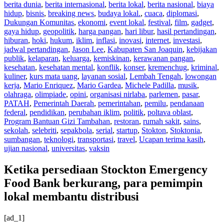
berita dunia
,
berita internasional
,
berita lokal
,
berita nasional
,
biaya
hidup
,
bisnis
,
breaking news
,
budaya lokal.
,
cuaca
,
diplomasi
,
Dukungan Komunitas
,
ekonomi
,
event lokal
,
festival
,
film
,
gadget
,
gaya hidup
,
geopolitik
,
harga pangan
,
hari libur
,
hasil pertandingan
,
hiburan
,
hoki
,
hukum
,
iklim
,
inflasi
,
inovasi
,
internet
,
investasi
,
jadwal pertandingan
,
Jason Lee
,
Kabupaten San Joaquin
,
kebijakan
publik
,
kelaparan
,
keluarga
,
kemiskinan
,
kerawanan pangan
,
kesehatan
,
kesehatan mental
,
konflik
,
konser
,
kremenchug
,
kriminal
,
kuliner
,
kurs mata uang
,
layanan sosial
,
Lembah Tengah
,
lowongan
kerja
,
Mario Enriquez
,
Mario Gardea
,
Michele Padilla
,
musik
,
olahraga
,
olimpiade
,
opini
,
organisasi nirlaba
,
parlemen
,
pasar
,
PATAH
,
Pemerintah Daerah
,
pemerintahan
,
pemilu
,
pendanaan
federal
,
pendidikan
,
perubahan iklim
,
politik
,
poltava oblast
,
Program Bantuan Gizi Tambahan
,
restoran
,
rumah sakit
,
sains
,
sekolah
,
selebriti
,
sepakbola
,
serial
,
startup
,
Stokton
,
Stoktonia
,
sumbangan
,
teknologi
,
transportasi
,
travel
,
Ucapan terima kasih
,
ujian nasional
,
universitas
,
vaksin
Ketika persediaan Stockton Emergency
Food Bank berkurang, para pemimpin
lokal membantu distribusi
[ad_1]