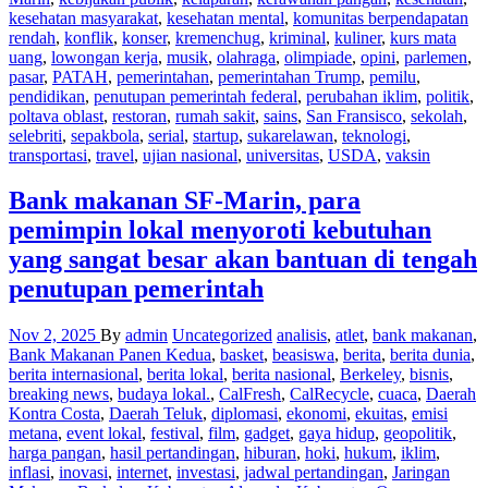
kesehatan masyarakat
,
kesehatan mental
,
komunitas berpendapatan
rendah
,
konflik
,
konser
,
kremenchug
,
kriminal
,
kuliner
,
kurs mata
uang
,
lowongan kerja
,
musik
,
olahraga
,
olimpiade
,
opini
,
parlemen
,
pasar
,
PATAH
,
pemerintahan
,
pemerintahan Trump
,
pemilu
,
pendidikan
,
penutupan pemerintah federal
,
perubahan iklim
,
politik
,
poltava oblast
,
restoran
,
rumah sakit
,
sains
,
San Fransisco
,
sekolah
,
selebriti
,
sepakbola
,
serial
,
startup
,
sukarelawan
,
teknologi
,
transportasi
,
travel
,
ujian nasional
,
universitas
,
USDA
,
vaksin
Bank makanan SF-Marin, para
pemimpin lokal menyoroti kebutuhan
yang sangat besar akan bantuan di tengah
penutupan pemerintah
Nov 2, 2025
By
admin
Uncategorized
analisis
,
atlet
,
bank makanan
,
Bank Makanan Panen Kedua
,
basket
,
beasiswa
,
berita
,
berita dunia
,
berita internasional
,
berita lokal
,
berita nasional
,
Berkeley
,
bisnis
,
breaking news
,
budaya lokal.
,
CalFresh
,
CalRecycle
,
cuaca
,
Daerah
Kontra Costa
,
Daerah Teluk
,
diplomasi
,
ekonomi
,
ekuitas
,
emisi
metana
,
event lokal
,
festival
,
film
,
gadget
,
gaya hidup
,
geopolitik
,
harga pangan
,
hasil pertandingan
,
hiburan
,
hoki
,
hukum
,
iklim
,
inflasi
,
inovasi
,
internet
,
investasi
,
jadwal pertandingan
,
Jaringan