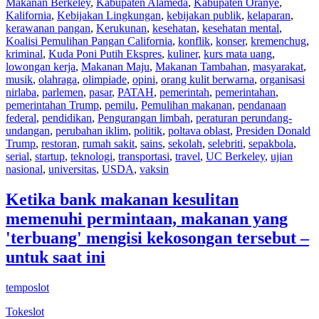
Makanan Berkeley
,
Kabupaten Alameda
,
Kabupaten Oranye
,
Kalifornia
,
Kebijakan Lingkungan
,
kebijakan publik
,
kelaparan
,
kerawanan pangan
,
Kerukunan
,
kesehatan
,
kesehatan mental
,
Koalisi Pemulihan Pangan California
,
konflik
,
konser
,
kremenchug
,
kriminal
,
Kuda Poni Putih Ekspres
,
kuliner
,
kurs mata uang
,
lowongan kerja
,
Makanan Maju
,
Makanan Tambahan
,
masyarakat
,
musik
,
olahraga
,
olimpiade
,
opini
,
orang kulit berwarna
,
organisasi
nirlaba
,
parlemen
,
pasar
,
PATAH
,
pemerintah
,
pemerintahan
,
pemerintahan Trump
,
pemilu
,
Pemulihan makanan
,
pendanaan
federal
,
pendidikan
,
Pengurangan limbah
,
peraturan perundang-
undangan
,
perubahan iklim
,
politik
,
poltava oblast
,
Presiden Donald
Trump
,
restoran
,
rumah sakit
,
sains
,
sekolah
,
selebriti
,
sepakbola
,
serial
,
startup
,
teknologi
,
transportasi
,
travel
,
UC Berkeley
,
ujian
nasional
,
universitas
,
USDA
,
vaksin
Ketika bank makanan kesulitan
memenuhi permintaan, makanan yang
'terbuang' mengisi kekosongan tersebut –
untuk saat ini
temposlot
Tokeslot