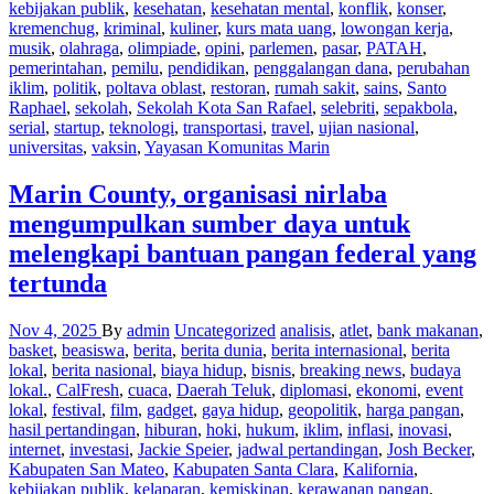
kebijakan publik
,
kesehatan
,
kesehatan mental
,
konflik
,
konser
,
kremenchug
,
kriminal
,
kuliner
,
kurs mata uang
,
lowongan kerja
,
musik
,
olahraga
,
olimpiade
,
opini
,
parlemen
,
pasar
,
PATAH
,
pemerintahan
,
pemilu
,
pendidikan
,
penggalangan dana
,
perubahan
iklim
,
politik
,
poltava oblast
,
restoran
,
rumah sakit
,
sains
,
Santo
Raphael
,
sekolah
,
Sekolah Kota San Rafael
,
selebriti
,
sepakbola
,
serial
,
startup
,
teknologi
,
transportasi
,
travel
,
ujian nasional
,
universitas
,
vaksin
,
Yayasan Komunitas Marin
Marin County, organisasi nirlaba
mengumpulkan sumber daya untuk
melengkapi bantuan pangan federal yang
tertunda
Nov 4, 2025
By
admin
Uncategorized
analisis
,
atlet
,
bank makanan
,
basket
,
beasiswa
,
berita
,
berita dunia
,
berita internasional
,
berita
lokal
,
berita nasional
,
biaya hidup
,
bisnis
,
breaking news
,
budaya
lokal.
,
CalFresh
,
cuaca
,
Daerah Teluk
,
diplomasi
,
ekonomi
,
event
lokal
,
festival
,
film
,
gadget
,
gaya hidup
,
geopolitik
,
harga pangan
,
hasil pertandingan
,
hiburan
,
hoki
,
hukum
,
iklim
,
inflasi
,
inovasi
,
internet
,
investasi
,
Jackie Speier
,
jadwal pertandingan
,
Josh Becker
,
Kabupaten San Mateo
,
Kabupaten Santa Clara
,
Kalifornia
,
kebijakan publik
,
kelaparan
,
kemiskinan
,
kerawanan pangan
,