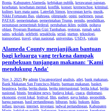
Bonta
,
Kabupaten Alameda
,
kebijakan publik
,
kerawanan pangan
,
kesehatan
,
kesehatan mental
,
konflik
,
konser
,
kremenchug
,
kriminal
,
kuliner
,
kurs mata uang
,
Lateefah Simon
,
lowongan kerja
,
musik
,
Nikki Fortunato Bas
,
olahraga
,
olimpiade
,
opini
,
parlemen
,
pasar
,
PATAH
,
pemerintahan
,
pemerintahan Trump
,
pemilu
,
pendidikan
,
penutupan pemerintah federal
,
perubahan iklim
,
politik
,
poltava
oblast
,
Program Bantuan Gizi Tambahan
,
restoran
,
rumah sakit
,
sains
,
sekolah
,
selebriti
,
sepakbola
,
serial
,
startup
,
teknologi
,
transportasi
,
travel
,
ujian nasional
,
universitas
,
USDA
,
vaksin
Alameda County menjanjikan bantuan
bagi keluarga yang terkena dampak
pembekuan tunjangan makanan: 'Kami
mendukung Anda'
Nov 3, 2025
By
admin
Uncategorized
analisis
,
atlet
,
bank makanan
,
Bank Makanan San Francisco-Marin
,
bantuan makanan
,
basket
,
beasiswa
,
berita
,
berita dunia
,
berita internasional
,
berita lokal
,
berita
nasional
,
bisnis
,
breaking news
,
budaya lokal.
,
cuaca
,
diplomasi
,
ekonomi
,
event lokal
,
festival
,
film
,
gadget
,
gaya hidup
,
geopolitik
,
harga pangan
,
hasil pertandingan
,
hiburan
,
hoki
,
hukum
,
iklim
,
inflasi
,
inovasi
,
internet
,
investasi
,
jadwal pertandingan
,
Kabupaten
Marin
,
kebijakan publik
,
kelaparan
,
kerawanan pangan
,
kesehatan
,