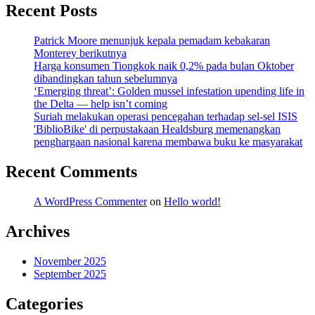
Recent Posts
Patrick Moore menunjuk kepala pemadam kebakaran
Monterey berikutnya
Harga konsumen Tiongkok naik 0,2% pada bulan Oktober
dibandingkan tahun sebelumnya
‘Emerging threat’: Golden mussel infestation upending life in
the Delta — help isn’t coming
Suriah melakukan operasi pencegahan terhadap sel-sel ISIS
'BiblioBike' di perpustakaan Healdsburg memenangkan
penghargaan nasional karena membawa buku ke masyarakat
Recent Comments
A WordPress Commenter
on
Hello world!
Archives
November 2025
September 2025
Categories