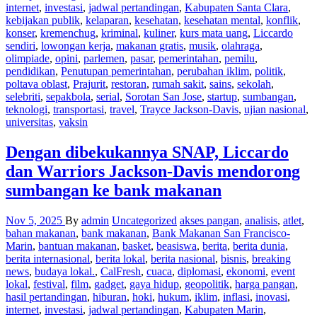
internet
,
investasi
,
jadwal pertandingan
,
Kabupaten Santa Clara
,
kebijakan publik
,
kelaparan
,
kesehatan
,
kesehatan mental
,
konflik
,
konser
,
kremenchug
,
kriminal
,
kuliner
,
kurs mata uang
,
Liccardo
sendiri
,
lowongan kerja
,
makanan gratis
,
musik
,
olahraga
,
olimpiade
,
opini
,
parlemen
,
pasar
,
pemerintahan
,
pemilu
,
pendidikan
,
Penutupan pemerintahan
,
perubahan iklim
,
politik
,
poltava oblast
,
Prajurit
,
restoran
,
rumah sakit
,
sains
,
sekolah
,
selebriti
,
sepakbola
,
serial
,
Sorotan San Jose
,
startup
,
sumbangan
,
teknologi
,
transportasi
,
travel
,
Trayce Jackson-Davis
,
ujian nasional
,
universitas
,
vaksin
Dengan dibekukannya SNAP, Liccardo
dan Warriors Jackson-Davis mendorong
sumbangan ke bank makanan
Nov 5, 2025
By
admin
Uncategorized
akses pangan
,
analisis
,
atlet
,
bahan makanan
,
bank makanan
,
Bank Makanan San Francisco-
Marin
,
bantuan makanan
,
basket
,
beasiswa
,
berita
,
berita dunia
,
berita internasional
,
berita lokal
,
berita nasional
,
bisnis
,
breaking
news
,
budaya lokal.
,
CalFresh
,
cuaca
,
diplomasi
,
ekonomi
,
event
lokal
,
festival
,
film
,
gadget
,
gaya hidup
,
geopolitik
,
harga pangan
,
hasil pertandingan
,
hiburan
,
hoki
,
hukum
,
iklim
,
inflasi
,
inovasi
,
internet
,
investasi
,
jadwal pertandingan
,
Kabupaten Marin
,