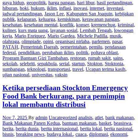
gaya hidup
,
geopolitik
,
harga pangan
,
hari libur
,
hasil pertandingan
,
hiburan
,
hoki
,
hukum
,
iklim
,
inflasi
,
inovasi
,
internet
,
investasi
,
jadwal pertandingan
,
Jason Lee
,
Kabupaten San Joaquin
,
kebijakan
publik
,
kelaparan
,
keluarga
,
kemiskinan
,
kerawanan pangan
,
kesehatan
,
kesehatan mental
,
konflik
,
konser
,
kremenchug
,
kriminal
,
kuliner
,
kurs mata uang
,
layanan sosial
,
Lembah Tengah
,
lowongan
kerja
,
Mario Enriquez
,
Mario Gardea
,
Michele Padilla
,
musik
,
olahraga
,
olimpiade
,
opini
,
organisasi nirlaba
,
parlemen
,
pasar
,
PATAH
,
Pemerintah Daerah
,
pemerintahan
,
pemilu
,
pendanaan
federal
,
pendidikan
,
perubahan iklim
,
politik
,
poltava oblast
,
Program Bantuan Gizi Tambahan
,
restoran
,
rumah sakit
,
sains
,
sekolah
,
selebriti
,
sepakbola
,
serial
,
startup
,
Stokton
,
Stoktonia
,
sumbangan
,
teknologi
,
transportasi
,
travel
,
Ucapan terima kasih
,
ujian nasional
,
universitas
,
vaksin
Ketika persediaan Stockton Emergency
Food Bank berkurang, para pemimpin
lokal membantu distribusi
Nov 7, 2025
By
admin
Uncategorized
analisis
,
atlet
,
bank makanan
,
Bank Makanan Panen Kedua
,
bantuan makanan
,
basket
,
beasiswa
,
berita
,
berita dunia
,
berita internasional
,
berita lokal
,
berita nasional
,
bisnis
,
breaking news
,
budaya lokal.
,
cuaca
,
diplomasi
,
ekonomi
,