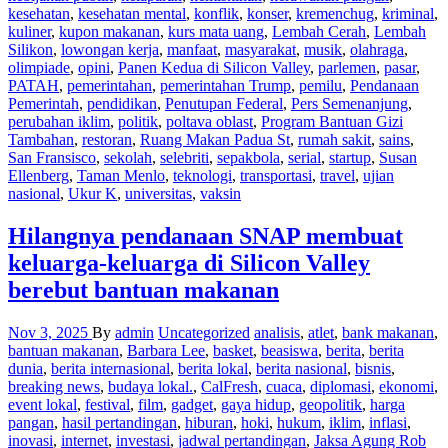
kesehatan
,
kesehatan mental
,
konflik
,
konser
,
kremenchug
,
kriminal
,
kuliner
,
kupon makanan
,
kurs mata uang
,
Lembah Cerah
,
Lembah
Silikon
,
lowongan kerja
,
manfaat
,
masyarakat
,
musik
,
olahraga
,
olimpiade
,
opini
,
Panen Kedua di Silicon Valley
,
parlemen
,
pasar
,
PATAH
,
pemerintahan
,
pemerintahan Trump
,
pemilu
,
Pendanaan
Pemerintah
,
pendidikan
,
Penutupan Federal
,
Pers Semenanjung
,
perubahan iklim
,
politik
,
poltava oblast
,
Program Bantuan Gizi
Tambahan
,
restoran
,
Ruang Makan Padua St
,
rumah sakit
,
sains
,
San Fransisco
,
sekolah
,
selebriti
,
sepakbola
,
serial
,
startup
,
Susan
Ellenberg
,
Taman Menlo
,
teknologi
,
transportasi
,
travel
,
ujian
nasional
,
Ukur K
,
universitas
,
vaksin
Hilangnya pendanaan SNAP membuat
keluarga-keluarga di Silicon Valley
berebut bantuan makanan
Nov 3, 2025
By
admin
Uncategorized
analisis
,
atlet
,
bank makanan
,
bantuan makanan
,
Barbara Lee
,
basket
,
beasiswa
,
berita
,
berita
dunia
,
berita internasional
,
berita lokal
,
berita nasional
,
bisnis
,
breaking news
,
budaya lokal.
,
CalFresh
,
cuaca
,
diplomasi
,
ekonomi
,
event lokal
,
festival
,
film
,
gadget
,
gaya hidup
,
geopolitik
,
harga
pangan
,
hasil pertandingan
,
hiburan
,
hoki
,
hukum
,
iklim
,
inflasi
,
inovasi
,
internet
,
investasi
,
jadwal pertandingan
,
Jaksa Agung Rob