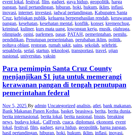
event lokal
,
festival
,
film
,
gadget
,
gaya hidup
,
geopolitik
,
harga
pangan
,
hasil pertandingan
,
hiburan
,
hoki
,
hukum
,
iklim
,
inflasi
,
inovasi
,
internet
,
investasi
,
jadwal pertandingan
,
Kabupaten Santa
Cruz
,
kebijakan publik
,
keluarga berpenghasilan rendah
,
kerawanan
pangan
,
kesehatan
,
kesehatan mental
,
konflik
,
konser
,
kremenchug
,
kriminal
,
kuliner
,
kurs mata uang
,
lowongan kerja
,
musik
,
olahraga
,
olimpiade
,
opini
,
parlemen
,
pasar
,
PATAH
,
pemerintahan
,
pemilu
,
pendidikan
,
Penutupan pemerintahan
,
perubahan iklim
,
politik
,
poltava oblast
,
restoran
,
rumah sakit
,
sains
,
sekolah
,
selebriti
,
sepakbola
,
serial
,
startup
,
teknologi
,
transportasi
,
travel
,
ujian
nasional
,
universitas
,
vaksin
Para pemimpin Santa Cruz County
menjanjikan $1 juta untuk memerangi
kerawanan pangan di tengah penutupan
pemerintahan federal
Nov 5, 2025
By
admin
Uncategorized
analisis
,
atlet
,
bank makanan
,
Bank Makanan Panen Kedua
,
basket
,
beasiswa
,
berita
,
berita dunia
,
berita internasional
,
berita lokal
,
berita nasional
,
bisnis
,
breaking
news
,
budaya lokal.
,
CalFresh
,
cuaca
,
diplomasi
,
ekonomi
,
event
lokal
,
festival
,
film
,
gadget
,
gaya hidup
,
geopolitik
,
harga pangan
,
hasil pertandingan
,
hiburan
,
hoki
,
hukum
,
iklim
,
inflasi
,
inovasi
,