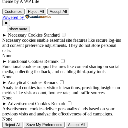
theme by A WP Life
Customize
Reject All
Accept All
Powered by
✖
...
show more
►
Necessary Cookies
Standard
Necessary cookies enable essential site features like secure log-ins
and consent preference adjustments. They do not store personal
data.
None
►
Functional Cookies
Remark
Functional cookies support features like content sharing on social
media, collecting feedback, and enabling third-party tools.
None
►
Analytical Cookies
Remark
Analytical cookies track visitor interactions, providing insights on
metrics like visitor count, bounce rate, and traffic sources.
None
►
Advertisement Cookies
Remark
Advertisement cookies deliver personalized ads based on your
previous visits and analyze the effectiveness of ad campaigns.
None
Reject All
Save My Preferences
Accept All