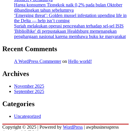
Harga konsumen Tiongkok naik 0,2% pada bulan Oktober
dibandingkan tahun sebelumnya
‘Emerging threat’: Golden mussel infestation upending life in
the Delta — help isn’t coming
Suriah melakukan operasi pencegahan terhadap sel-sel ISIS
'BiblioBike' di perpustakaan Healdsburg memenangkan
penghargaan nasional karena membawa buku ke masyarakat
Recent Comments
A WordPress Commenter
on
Hello world!
Archives
November 2025
September 2025
Categories
Uncategorized
Copyright © 2025 | Powered by
WordPress
|
awpbusinesspress