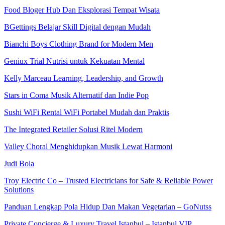
Food Bloger Hub Dan Eksplorasi Tempat Wisata
BGettings Belajar Skill Digital dengan Mudah
Bianchi Boys Clothing Brand for Modern Men
Geniux Trial Nutrisi untuk Kekuatan Mental
Kelly Marceau Learning, Leadership, and Growth
Stars in Coma Musik Alternatif dan Indie Pop
Sushi WiFi Rental WiFi Portabel Mudah dan Praktis
The Integrated Retailer Solusi Ritel Modern
Valley Choral Menghidupkan Musik Lewat Harmoni
Judi Bola
Troy Electric Co – Trusted Electricians for Safe & Reliable Power
Solutions
Panduan Lengkap Pola Hidup Dan Makan Vegetarian – GoNutss
Private Concierge & Luxury Travel Istanbul – Istanbul VIP