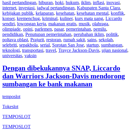
hasil pertandingan
,
hiburan
,
hoki
,
hukum
,
iklim
,
inflasi
,
inovasi
,
internet
,
investasi
,
jadwal pertandingan
,
Kabupaten Santa Clara
,
kebijakan publik
,
kelaparan
,
kesehatan
,
kesehatan mental
,
konflik
,
konser
,
kremenchug
,
kriminal
,
kuliner
,
kurs mata uang
,
Liccardo
sendiri
,
lowongan kerja
,
makanan gratis
,
musik
,
olahraga
,
olimpiade
,
opini
,
parlemen
,
pasar
,
pemerintahan
,
pemilu
,
pendidikan
,
Penutupan pemerintahan
,
perubahan iklim
,
politik
,
poltava oblast
,
Prajurit
,
restoran
,
rumah sakit
,
sains
,
sekolah
,
selebriti
,
sepakbola
,
serial
,
Sorotan San Jose
,
startup
,
sumbangan
,
teknologi
,
transportasi
,
travel
,
Trayce Jackson-Davis
,
ujian nasional
,
universitas
,
vaksin
Dengan dibekukannya SNAP, Liccardo
dan Warriors Jackson-Davis mendorong
sumbangan ke bank makanan
temposlot
Tokeslot
TEMPOSLOT
TEMPOSLOT