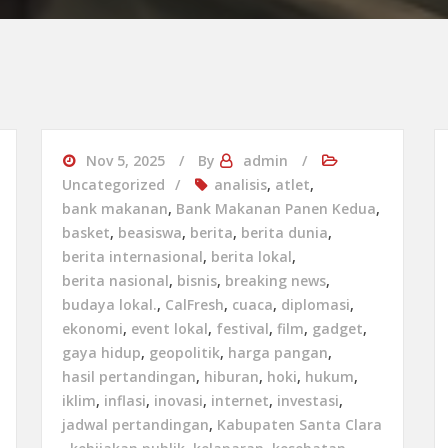
Nov 5, 2025
By
admin
Uncategorized
analisis
,
atlet
,
bank makanan
,
Bank Makanan Panen Kedua
,
basket
,
beasiswa
,
berita
,
berita dunia
,
berita internasional
,
berita lokal
,
berita nasional
,
bisnis
,
breaking news
,
budaya lokal.
,
CalFresh
,
cuaca
,
diplomasi
,
ekonomi
,
event lokal
,
festival
,
film
,
gadget
,
gaya hidup
,
geopolitik
,
harga pangan
,
hasil pertandingan
,
hiburan
,
hoki
,
hukum
,
iklim
,
inflasi
,
inovasi
,
internet
,
investasi
,
jadwal pertandingan
,
Kabupaten Santa Clara