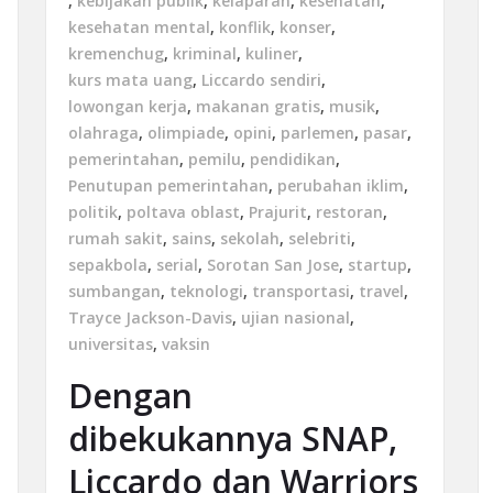
,
kebijakan publik
,
kelaparan
,
kesehatan
,
kesehatan mental
,
konflik
,
konser
,
kremenchug
,
kriminal
,
kuliner
,
kurs mata uang
,
Liccardo sendiri
,
lowongan kerja
,
makanan gratis
,
musik
,
olahraga
,
olimpiade
,
opini
,
parlemen
,
pasar
,
pemerintahan
,
pemilu
,
pendidikan
,
Penutupan pemerintahan
,
perubahan iklim
,
politik
,
poltava oblast
,
Prajurit
,
restoran
,
rumah sakit
,
sains
,
sekolah
,
selebriti
,
sepakbola
,
serial
,
Sorotan San Jose
,
startup
,
sumbangan
,
teknologi
,
transportasi
,
travel
,
Trayce Jackson-Davis
,
ujian nasional
,
universitas
,
vaksin
Dengan
dibekukannya SNAP,
Liccardo dan Warriors