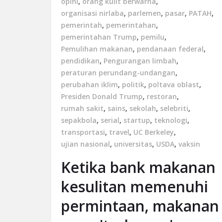
opini
,
orang kulit berwarna
,
organisasi nirlaba
,
parlemen
,
pasar
,
PATAH
,
pemerintah
,
pemerintahan
,
pemerintahan Trump
,
pemilu
,
Pemulihan makanan
,
pendanaan federal
,
pendidikan
,
Pengurangan limbah
,
peraturan perundang-undangan
,
perubahan iklim
,
politik
,
poltava oblast
,
Presiden Donald Trump
,
restoran
,
rumah sakit
,
sains
,
sekolah
,
selebriti
,
sepakbola
,
serial
,
startup
,
teknologi
,
transportasi
,
travel
,
UC Berkeley
,
ujian nasional
,
universitas
,
USDA
,
vaksin
Ketika bank makanan
kesulitan memenuhi
permintaan, makanan