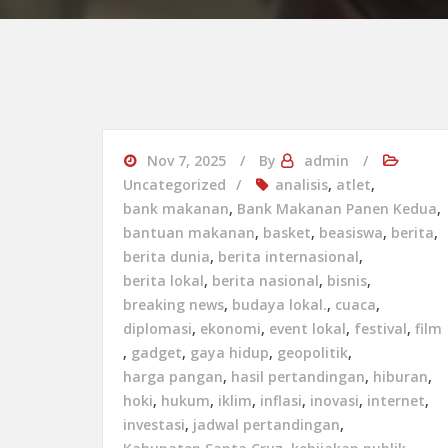
Nov 7, 2025
By
admin
Uncategorized
analisis
,
atlet
,
bank makanan
,
Bank Makanan Panen Kedua
,
bantuan makanan
,
basket
,
beasiswa
,
berita
,
berita dunia
,
berita internasional
,
berita lokal
,
berita nasional
,
bisnis
,
breaking news
,
budaya lokal.
,
cuaca
,
diplomasi
,
ekonomi
,
event lokal
,
festival
,
film
,
gadget
,
gaya hidup
,
geopolitik
,
harga pangan
,
hasil pertandingan
,
hiburan
,
hoki
,
hukum
,
iklim
,
inflasi
,
inovasi
,
internet
,
investasi
,
jadwal pertandingan
,