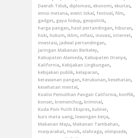
Daerah Teluk
,
diplomasi
,
ekonomi
,
ekuitas
,
emisi metana
,
event lokal
,
festival
,
film
,
gadget
,
gaya hidup
,
geopolitik
,
harga pangan
,
hasil pertandingan
,
hiburan
,
hoki
,
hukum
,
iklim
,
inflasi
,
inovasi
,
internet
,
investasi
,
jadwal pertandingan
,
Jaringan Makanan Berkeley
,
Kabupaten Alameda
,
Kabupaten Oranye
,
Kalifornia
,
Kebijakan Lingkungan
,
kebijakan publik
,
kelaparan
,
kerawanan pangan
,
Kerukunan
,
kesehatan
,
kesehatan mental
,
Koalisi Pemulihan Pangan California
,
konflik
,
konser
,
kremenchug
,
kriminal
,
Kuda Poni Putih Ekspres
,
kuliner
,
kurs mata uang
,
lowongan kerja
,
Makanan Maju
,
Makanan Tambahan
,
masyarakat
,
musik
,
olahraga
,
olimpiade
,