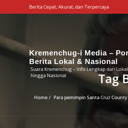
Skip to the content
Berita Cepat, Akurat, dan Terpercaya
Kremenchug-i Media – Por
Berita Lokal & Nasional
Suara Kremenchug – Info Lengkap dari Lokal
Tag 
hingga Nasional
Home
Para pemimpin Santa Cruz County