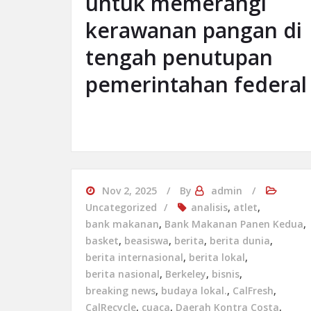
untuk memerangi
kerawanan pangan di
tengah penutupan
pemerintahan federal
Nov 2, 2025
By
admin
Uncategorized
analisis
,
atlet
,
bank makanan
,
Bank Makanan Panen Kedua
,
basket
,
beasiswa
,
berita
,
berita dunia
,
berita internasional
,
berita lokal
,
berita nasional
,
Berkeley
,
bisnis
,
breaking news
,
budaya lokal.
,
CalFresh
,
CalRecycle
,
cuaca
,
Daerah Kontra Costa
,