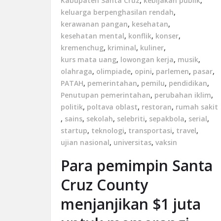
Kabupaten Santa Cruz
,
kebijakan publik
,
keluarga berpenghasilan rendah
,
kerawanan pangan
,
kesehatan
,
kesehatan mental
,
konflik
,
konser
,
kremenchug
,
kriminal
,
kuliner
,
kurs mata uang
,
lowongan kerja
,
musik
,
olahraga
,
olimpiade
,
opini
,
parlemen
,
pasar
,
PATAH
,
pemerintahan
,
pemilu
,
pendidikan
,
Penutupan pemerintahan
,
perubahan iklim
,
politik
,
poltava oblast
,
restoran
,
rumah sakit
,
sains
,
sekolah
,
selebriti
,
sepakbola
,
serial
,
startup
,
teknologi
,
transportasi
,
travel
,
ujian nasional
,
universitas
,
vaksin
Para pemimpin Santa
Cruz County
menjanjikan $1 juta