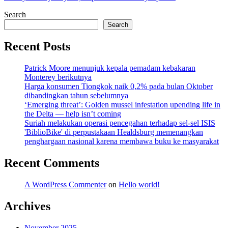
Search
Search
Recent Posts
Patrick Moore menunjuk kepala pemadam kebakaran
Monterey berikutnya
Harga konsumen Tiongkok naik 0,2% pada bulan Oktober
dibandingkan tahun sebelumnya
‘Emerging threat’: Golden mussel infestation upending life in
the Delta — help isn’t coming
Suriah melakukan operasi pencegahan terhadap sel-sel ISIS
'BiblioBike' di perpustakaan Healdsburg memenangkan
penghargaan nasional karena membawa buku ke masyarakat
Recent Comments
A WordPress Commenter
on
Hello world!
Archives
November 2025