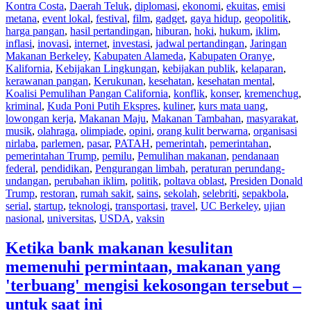
Kontra Costa
,
Daerah Teluk
,
diplomasi
,
ekonomi
,
ekuitas
,
emisi
metana
,
event lokal
,
festival
,
film
,
gadget
,
gaya hidup
,
geopolitik
,
harga pangan
,
hasil pertandingan
,
hiburan
,
hoki
,
hukum
,
iklim
,
inflasi
,
inovasi
,
internet
,
investasi
,
jadwal pertandingan
,
Jaringan
Makanan Berkeley
,
Kabupaten Alameda
,
Kabupaten Oranye
,
Kalifornia
,
Kebijakan Lingkungan
,
kebijakan publik
,
kelaparan
,
kerawanan pangan
,
Kerukunan
,
kesehatan
,
kesehatan mental
,
Koalisi Pemulihan Pangan California
,
konflik
,
konser
,
kremenchug
,
kriminal
,
Kuda Poni Putih Ekspres
,
kuliner
,
kurs mata uang
,
lowongan kerja
,
Makanan Maju
,
Makanan Tambahan
,
masyarakat
,
musik
,
olahraga
,
olimpiade
,
opini
,
orang kulit berwarna
,
organisasi
nirlaba
,
parlemen
,
pasar
,
PATAH
,
pemerintah
,
pemerintahan
,
pemerintahan Trump
,
pemilu
,
Pemulihan makanan
,
pendanaan
federal
,
pendidikan
,
Pengurangan limbah
,
peraturan perundang-
undangan
,
perubahan iklim
,
politik
,
poltava oblast
,
Presiden Donald
Trump
,
restoran
,
rumah sakit
,
sains
,
sekolah
,
selebriti
,
sepakbola
,
serial
,
startup
,
teknologi
,
transportasi
,
travel
,
UC Berkeley
,
ujian
nasional
,
universitas
,
USDA
,
vaksin
Ketika bank makanan kesulitan
memenuhi permintaan, makanan yang
'terbuang' mengisi kekosongan tersebut –
untuk saat ini