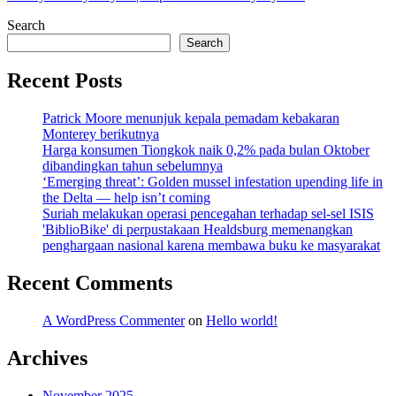
Search
Search
Recent Posts
Patrick Moore menunjuk kepala pemadam kebakaran
Monterey berikutnya
Harga konsumen Tiongkok naik 0,2% pada bulan Oktober
dibandingkan tahun sebelumnya
‘Emerging threat’: Golden mussel infestation upending life in
the Delta — help isn’t coming
Suriah melakukan operasi pencegahan terhadap sel-sel ISIS
'BiblioBike' di perpustakaan Healdsburg memenangkan
penghargaan nasional karena membawa buku ke masyarakat
Recent Comments
A WordPress Commenter
on
Hello world!
Archives
November 2025