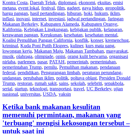
Kontra Costa
,
Daerah Teluk
,
diplomasi
,
ekonomi
,
ekuitas
,
emisi
metana
,
event lokal
,
festival
,
film
,
gadget
,
gaya hidup
,
geopolitik
,
harga pangan
,
hasil pertandingan
,
hiburan
,
hoki
,
hukum
,
iklim
,
inflasi
,
inovasi
,
internet
,
investasi
,
jadwal pertandingan
,
Jaringan
Makanan Berkeley
,
Kabupaten Alameda
,
Kabupaten Oranye
,
Kalifornia
,
Kebijakan Lingkungan
,
kebijakan publik
,
kelaparan
,
kerawanan pangan
,
Kerukunan
,
kesehatan
,
kesehatan mental
,
Koalisi Pemulihan Pangan California
,
konflik
,
konser
,
kremenchug
,
kriminal
,
Kuda Poni Putih Ekspres
,
kuliner
,
kurs mata uang
,
lowongan kerja
,
Makanan Maju
,
Makanan Tambahan
,
masyarakat
,
musik
,
olahraga
,
olimpiade
,
opini
,
orang kulit berwarna
,
organisasi
nirlaba
,
parlemen
,
pasar
,
PATAH
,
pemerintah
,
pemerintahan
,
pemerintahan Trump
,
pemilu
,
Pemulihan makanan
,
pendanaan
federal
,
pendidikan
,
Pengurangan limbah
,
peraturan perundang-
undangan
,
perubahan iklim
,
politik
,
poltava oblast
,
Presiden Donald
Trump
,
restoran
,
rumah sakit
,
sains
,
sekolah
,
selebriti
,
sepakbola
,
serial
,
startup
,
teknologi
,
transportasi
,
travel
,
UC Berkeley
,
ujian
nasional
,
universitas
,
USDA
,
vaksin
Ketika bank makanan kesulitan
memenuhi permintaan, makanan yang
'terbuang' mengisi kekosongan tersebut –
untuk saat ini