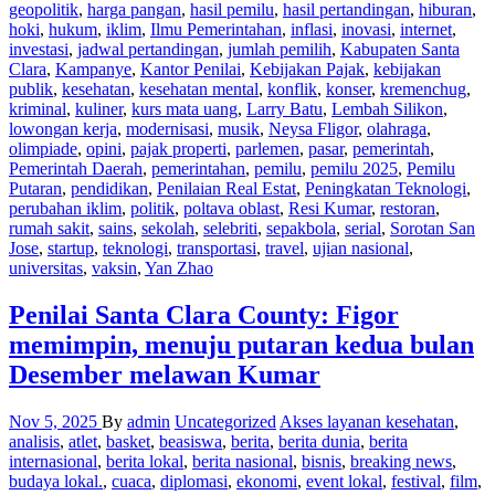
geopolitik
,
harga pangan
,
hasil pemilu
,
hasil pertandingan
,
hiburan
,
hoki
,
hukum
,
iklim
,
Ilmu Pemerintahan
,
inflasi
,
inovasi
,
internet
,
investasi
,
jadwal pertandingan
,
jumlah pemilih
,
Kabupaten Santa
Clara
,
Kampanye
,
Kantor Penilai
,
Kebijakan Pajak
,
kebijakan
publik
,
kesehatan
,
kesehatan mental
,
konflik
,
konser
,
kremenchug
,
kriminal
,
kuliner
,
kurs mata uang
,
Larry Batu
,
Lembah Silikon
,
lowongan kerja
,
modernisasi
,
musik
,
Neysa Fligor
,
olahraga
,
olimpiade
,
opini
,
pajak properti
,
parlemen
,
pasar
,
pemerintah
,
Pemerintah Daerah
,
pemerintahan
,
pemilu
,
pemilu 2025
,
Pemilu
Putaran
,
pendidikan
,
Penilaian Real Estat
,
Peningkatan Teknologi
,
perubahan iklim
,
politik
,
poltava oblast
,
Resi Kumar
,
restoran
,
rumah sakit
,
sains
,
sekolah
,
selebriti
,
sepakbola
,
serial
,
Sorotan San
Jose
,
startup
,
teknologi
,
transportasi
,
travel
,
ujian nasional
,
universitas
,
vaksin
,
Yan Zhao
Penilai Santa Clara County: Figor
memimpin, menuju putaran kedua bulan
Desember melawan Kumar
Nov 5, 2025
By
admin
Uncategorized
Akses layanan kesehatan
,
analisis
,
atlet
,
basket
,
beasiswa
,
berita
,
berita dunia
,
berita
internasional
,
berita lokal
,
berita nasional
,
bisnis
,
breaking news
,
budaya lokal.
,
cuaca
,
diplomasi
,
ekonomi
,
event lokal
,
festival
,
film
,