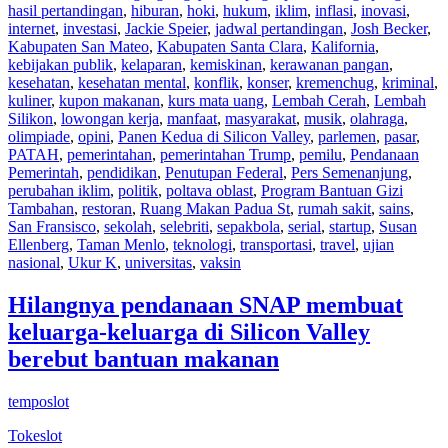
hasil pertandingan
,
hiburan
,
hoki
,
hukum
,
iklim
,
inflasi
,
inovasi
,
internet
,
investasi
,
Jackie Speier
,
jadwal pertandingan
,
Josh Becker
,
Kabupaten San Mateo
,
Kabupaten Santa Clara
,
Kalifornia
,
kebijakan publik
,
kelaparan
,
kemiskinan
,
kerawanan pangan
,
kesehatan
,
kesehatan mental
,
konflik
,
konser
,
kremenchug
,
kriminal
,
kuliner
,
kupon makanan
,
kurs mata uang
,
Lembah Cerah
,
Lembah
Silikon
,
lowongan kerja
,
manfaat
,
masyarakat
,
musik
,
olahraga
,
olimpiade
,
opini
,
Panen Kedua di Silicon Valley
,
parlemen
,
pasar
,
PATAH
,
pemerintahan
,
pemerintahan Trump
,
pemilu
,
Pendanaan
Pemerintah
,
pendidikan
,
Penutupan Federal
,
Pers Semenanjung
,
perubahan iklim
,
politik
,
poltava oblast
,
Program Bantuan Gizi
Tambahan
,
restoran
,
Ruang Makan Padua St
,
rumah sakit
,
sains
,
San Fransisco
,
sekolah
,
selebriti
,
sepakbola
,
serial
,
startup
,
Susan
Ellenberg
,
Taman Menlo
,
teknologi
,
transportasi
,
travel
,
ujian
nasional
,
Ukur K
,
universitas
,
vaksin
Hilangnya pendanaan SNAP membuat
keluarga-keluarga di Silicon Valley
berebut bantuan makanan
temposlot
Tokeslot