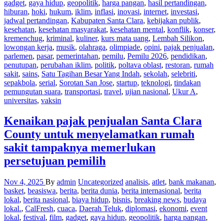
gadget
,
gaya hidup
,
geopolitik
,
harga pangan
,
hasil pertandingan
,
hiburan
,
hoki
,
hukum
,
iklim
,
inflasi
,
inovasi
,
internet
,
investasi
,
jadwal pertandingan
,
Kabupaten Santa Clara
,
kebijakan publik
,
kesehatan
,
kesehatan masyarakat
,
kesehatan mental
,
konflik
,
konser
,
kremenchug
,
kriminal
,
kuliner
,
kurs mata uang
,
Lembah Silikon
,
lowongan kerja
,
musik
,
olahraga
,
olimpiade
,
opini
,
pajak penjualan
,
parlemen
,
pasar
,
pemerintahan
,
pemilu
,
Pemilu 2026
,
pendidikan
,
penutupan
,
perubahan iklim
,
politik
,
poltava oblast
,
restoran
,
rumah
sakit
,
sains
,
Satu Tagihan Besar Yang Indah
,
sekolah
,
selebriti
,
sepakbola
,
serial
,
Sorotan San Jose
,
startup
,
teknologi
,
tindakan
pemungutan suara
,
transportasi
,
travel
,
ujian nasional
,
Ukur A
,
universitas
,
vaksin
Kenaikan pajak penjualan Santa Clara
County untuk menyelamatkan rumah
sakit tampaknya memerlukan
persetujuan pemilih
Nov 4, 2025
By
admin
Uncategorized
analisis
,
atlet
,
bank makanan
,
basket
,
beasiswa
,
berita
,
berita dunia
,
berita internasional
,
berita
lokal
,
berita nasional
,
biaya hidup
,
bisnis
,
breaking news
,
budaya
lokal.
,
CalFresh
,
cuaca
,
Daerah Teluk
,
diplomasi
,
ekonomi
,
event
lokal
,
festival
,
film
,
gadget
,
gaya hidup
,
geopolitik
,
harga pangan
,