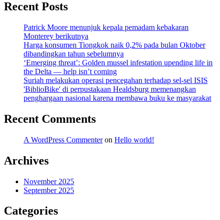
Recent Posts
Patrick Moore menunjuk kepala pemadam kebakaran
Monterey berikutnya
Harga konsumen Tiongkok naik 0,2% pada bulan Oktober
dibandingkan tahun sebelumnya
‘Emerging threat’: Golden mussel infestation upending life in
the Delta — help isn’t coming
Suriah melakukan operasi pencegahan terhadap sel-sel ISIS
'BiblioBike' di perpustakaan Healdsburg memenangkan
penghargaan nasional karena membawa buku ke masyarakat
Recent Comments
A WordPress Commenter
on
Hello world!
Archives
November 2025
September 2025
Categories