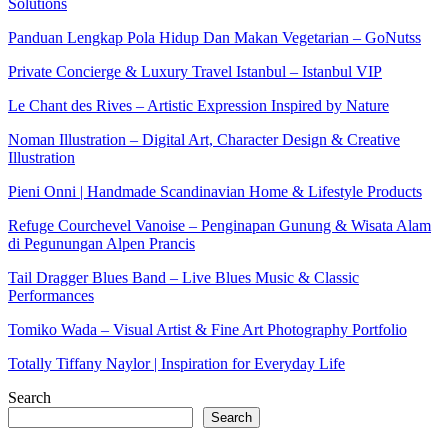
Solutions
Panduan Lengkap Pola Hidup Dan Makan Vegetarian – GoNutss
Private Concierge & Luxury Travel Istanbul – Istanbul VIP
Le Chant des Rives – Artistic Expression Inspired by Nature
Noman Illustration – Digital Art, Character Design & Creative
Illustration
Pieni Onni | Handmade Scandinavian Home & Lifestyle Products
Refuge Courchevel Vanoise – Penginapan Gunung & Wisata Alam
di Pegunungan Alpen Prancis
Tail Dragger Blues Band – Live Blues Music & Classic
Performances
Tomiko Wada – Visual Artist & Fine Art Photography Portfolio
Totally Tiffany Naylor | Inspiration for Everyday Life
Search
Search