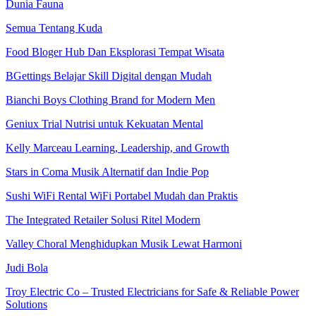
Dunia Fauna
Semua Tentang Kuda
Food Bloger Hub Dan Eksplorasi Tempat Wisata
BGettings Belajar Skill Digital dengan Mudah
Bianchi Boys Clothing Brand for Modern Men
Geniux Trial Nutrisi untuk Kekuatan Mental
Kelly Marceau Learning, Leadership, and Growth
Stars in Coma Musik Alternatif dan Indie Pop
Sushi WiFi Rental WiFi Portabel Mudah dan Praktis
The Integrated Retailer Solusi Ritel Modern
Valley Choral Menghidupkan Musik Lewat Harmoni
Judi Bola
Troy Electric Co – Trusted Electricians for Safe & Reliable Power
Solutions