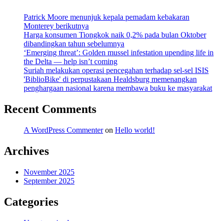
Patrick Moore menunjuk kepala pemadam kebakaran
Monterey berikutnya
Harga konsumen Tiongkok naik 0,2% pada bulan Oktober
dibandingkan tahun sebelumnya
‘Emerging threat’: Golden mussel infestation upending life in
the Delta — help isn’t coming
Suriah melakukan operasi pencegahan terhadap sel-sel ISIS
'BiblioBike' di perpustakaan Healdsburg memenangkan
penghargaan nasional karena membawa buku ke masyarakat
Recent Comments
A WordPress Commenter
on
Hello world!
Archives
November 2025
September 2025
Categories