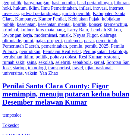
geopolitik
,
harga pangan
,
hasil pemilu
,
hasil pertandingan
,
hiburan
,
hoki
,
hukum
,
iklim
,
Ilmu Pemerintahan
,
inflasi
,
inovasi
,
internet
,
investasi
,
jadwal pertandingan
,
jumlah pemilih
,
Kabupaten Santa
Clara
,
Kampanye
,
Kantor Penilai
,
Kebijakan Pajak
,
kebijakan
publik
,
kesehatan
,
kesehatan mental
,
konflik
,
konser
,
kremenchug
,
kriminal
,
kuliner
,
kurs mata uang
,
Larry Batu
,
Lembah Silikon
,
lowongan kerja
,
modernisasi
,
musik
,
Neysa Fligor
,
olahraga
,
olimpiade
,
opini
,
pajak properti
,
parlemen
,
pasar
,
pemerintah
,
Pemerintah Daerah
,
pemerintahan
,
pemilu
,
pemilu 2025
,
Pemilu
Putaran
,
pendidikan
,
Penilaian Real Estat
,
Peningkatan Teknologi
,
perubahan iklim
,
politik
,
poltava oblast
,
Resi Kumar
,
restoran
,
rumah sakit
,
sains
,
sekolah
,
selebriti
,
sepakbola
,
serial
,
Sorotan San
Jose
,
startup
,
teknologi
,
transportasi
,
travel
,
ujian nasional
,
universitas
,
vaksin
,
Yan Zhao
Penilai Santa Clara County: Figor
memimpin, menuju putaran kedua bulan
Desember melawan Kumar
temposlot
Tokeslot