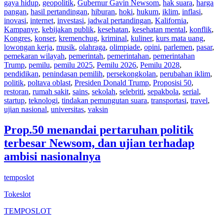
gaya hidup
,
geopolitik
,
Gubernur Gavin Newsom
,
hak suara
,
harga
pangan
,
hasil pertandingan
,
hiburan
,
hoki
,
hukum
,
iklim
,
inflasi
,
inovasi
,
internet
,
investasi
,
jadwal pertandingan
,
Kalifornia
,
Kampanye
,
kebijakan publik
,
kesehatan
,
kesehatan mental
,
konflik
,
Kongres
,
konser
,
kremenchug
,
kriminal
,
kuliner
,
kurs mata uang
,
lowongan kerja
,
musik
,
olahraga
,
olimpiade
,
opini
,
parlemen
,
pasar
,
pemekaran wilayah
,
pemerintah
,
pemerintahan
,
pemerintahan
Trump
,
pemilu
,
pemilu 2025
,
Pemilu 2026
,
Pemilu 2028
,
pendidikan
,
penindasan pemilih
,
persekongkolan
,
perubahan iklim
,
politik
,
poltava oblast
,
Presiden Donald Trump
,
Proposisi 50
,
restoran
,
rumah sakit
,
sains
,
sekolah
,
selebriti
,
sepakbola
,
serial
,
startup
,
teknologi
,
tindakan pemungutan suara
,
transportasi
,
travel
,
ujian nasional
,
universitas
,
vaksin
Prop.50 menandai pertaruhan politik
terbesar Newsom, dan ujian terhadap
ambisi nasionalnya
temposlot
Tokeslot
TEMPOSLOT