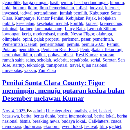
geopolitik
,
harga pangan
,
hasil pemilu
,
hasil pertandingan
,
hiburan
,
hoki
,
hukum
,
iklim
,
Ilmu Pemerintahan
,
inflasi
,
inovasi
,
internet
,
investasi
,
jadwal pertandingan
,
jumlah pemilih
,
Kabupaten Santa
Clara
,
Kampanye
,
Kantor Penilai
,
Kebijakan Pajak
,
kebijakan
publik
,
kesehatan
,
kesehatan mental
,
konflik
,
konser
,
kremenchug
,
kriminal
,
kuliner
,
kurs mata uang
,
Larry Batu
,
Lembah Silikon
,
lowongan kerja
,
modernisasi
,
musik
,
Neysa Fligor
,
olahraga
,
olimpiade
,
opini
,
pajak properti
,
parlemen
,
pasar
,
pemerintah
,
Pemerintah Daerah
,
pemerintahan
,
pemilu
,
pemilu 2025
,
Pemilu
Putaran
,
pendidikan
,
Penilaian Real Estat
,
Peningkatan Teknologi
,
perubahan iklim
,
politik
,
poltava oblast
,
Resi Kumar
,
restoran
,
rumah sakit
,
sains
,
sekolah
,
selebriti
,
sepakbola
,
serial
,
Sorotan San
Jose
,
startup
,
teknologi
,
transportasi
,
travel
,
ujian nasional
,
universitas
,
vaksin
,
Yan Zhao
Penilai Santa Clara County: Figor
memimpin, menuju putaran kedua bulan
Desember melawan Kumar
Nov 4, 2025
By
admin
Uncategorized
analisis
,
atlet
,
basket
,
beasiswa
,
berita
,
berita dunia
,
berita internasional
,
berita lokal
,
berita
nasional
,
bisnis
,
breaking news
,
budaya lokal.
,
CalMatters
,
cuaca
,
demokrasi
,
diplomasi
,
ekonomi
,
event lokal
,
festival
,
film
,
gadget
,