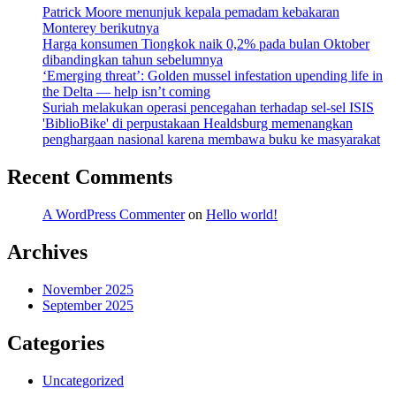
Patrick Moore menunjuk kepala pemadam kebakaran
Monterey berikutnya
Harga konsumen Tiongkok naik 0,2% pada bulan Oktober
dibandingkan tahun sebelumnya
‘Emerging threat’: Golden mussel infestation upending life in
the Delta — help isn’t coming
Suriah melakukan operasi pencegahan terhadap sel-sel ISIS
'BiblioBike' di perpustakaan Healdsburg memenangkan
penghargaan nasional karena membawa buku ke masyarakat
Recent Comments
A WordPress Commenter
on
Hello world!
Archives
November 2025
September 2025
Categories
Uncategorized