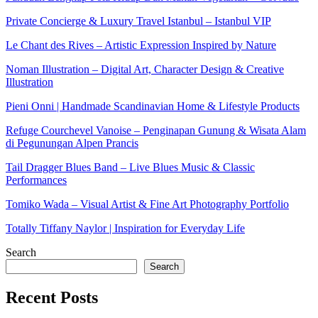
Private Concierge & Luxury Travel Istanbul – Istanbul VIP
Le Chant des Rives – Artistic Expression Inspired by Nature
Noman Illustration – Digital Art, Character Design & Creative
Illustration
Pieni Onni | Handmade Scandinavian Home & Lifestyle Products
Refuge Courchevel Vanoise – Penginapan Gunung & Wisata Alam
di Pegunungan Alpen Prancis
Tail Dragger Blues Band – Live Blues Music & Classic
Performances
Tomiko Wada – Visual Artist & Fine Art Photography Portfolio
Totally Tiffany Naylor | Inspiration for Everyday Life
Search
Search
Recent Posts