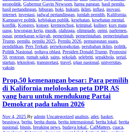
geopolitik
,
Gubernur Gavin Newsom
,
harga pangan
,
hasil pemilu
,
hasil pertandingan
,
hiburan
,
hoki
,
hukum
,
iklim
,
inflasi
,
inovasi
,
internet
,
investasi
,
jadwal pertandingan
,
jumlah pemilih
,
Kalifornia
,
Kampanye politik
,
kebijakan publik
,
kesehatan
,
kesehatan mental
,
konflik
,
Kongres
,
konser
,
kremenchug
,
kriminal
,
kuliner
,
kurs mata
uang
,
lowongan kerja
,
musik
,
olahraga
,
olimpiade
,
opini
,
parlemen
,
pasar
,
pemekaran wilayah
,
pemerintah
,
pemerintahan
,
pemerintahan
Trump
,
pemilu
,
pemilu 2025
,
Pemilu 2026
,
pemungutan suara
,
pendidikan
,
Pers Terkait
,
persekongkolan
,
perubahan iklim
,
politik
,
Politik Nasional
,
poltava oblast
,
Presiden Donald Trump
,
Proposisi
50
,
restoran
,
rumah sakit
,
sains
,
sekolah
,
selebriti
,
sepakbola
,
serial
,
startup
,
teknologi
,
transportasi
,
travel
,
ujian nasional
,
universitas
,
vaksin
Prop.50 kemenangan besar: Para pemilih
di Kalifornia meloloskan peta DPR AS
yang baru untuk mendukung Partai
Demokrat pada tahun 2026
Nov 4, 2025
By
admin
Uncategorized
analisis
,
atlet
,
basket
,
beasiswa
,
berita
,
berita dunia
,
berita internasional
,
berita lokal
,
berita
nasional
,
bisnis
,
breaking news
,
budaya lokal.
,
CalMatters
,
cuaca
,