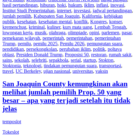
hasil pertandingan
,
hiburan
,
hoki
,
hukum
,
iklim
,
inflasi
,
inovasi
,
Institut Studi Pemerintahan
,
internet
,
investasi
,
jadwal pertandingan
,
jumlah pemilih
,
Kabupaten San Joaquin
,
Kalifornia
,
kebijakan
publik
,
kesehatan
,
kesehatan mental
,
konflik
,
Kongres
,
konser
,
kremenchug
,
kriminal
,
kuliner
,
kurs mata uang
,
Lembah Tengah
,
lowongan kerja
,
musik
,
olahraga
,
olimpiade
,
opini
,
parlemen
,
pasar
,
pemekaran wilayah
,
pemerintah
,
pemerintahan
,
pemerintahan
Trump
,
pemilu
,
pemilu 2025
,
Pemilu 2026
,
pemungutan suara
,
pendidikan
,
persekongkolan
,
perubahan iklim
,
politik
,
poltava
oblast
,
Presiden Donald Trump
,
Proposisi 50
,
restoran
,
rumah sakit
,
sains
,
sekolah
,
selebriti
,
sepakbola
,
serial
,
startup
,
Stokton
,
Stoktonia
,
teknologi
,
tindakan pemungutan suara
,
transportasi
,
travel
,
UC Berkeley
,
ujian nasional
,
universitas
,
vaksin
San Joaquin County kemungkinan akan
melihat jumlah pemilih Prop. 50 yang
besar – apa yang terjadi setelah itu tidak
jelas
temposlot
Tokeslot