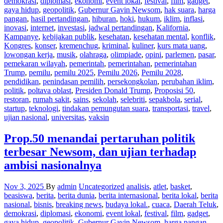
demokrasi
,
diplomasi
,
ekonomi
,
event lokal
,
festival
,
film
,
gadget
,
gaya hidup
,
geopolitik
,
Gubernur Gavin Newsom
,
hak suara
,
harga
pangan
,
hasil pertandingan
,
hiburan
,
hoki
,
hukum
,
iklim
,
inflasi
,
inovasi
,
internet
,
investasi
,
jadwal pertandingan
,
Kalifornia
,
Kampanye
,
kebijakan publik
,
kesehatan
,
kesehatan mental
,
konflik
,
Kongres
,
konser
,
kremenchug
,
kriminal
,
kuliner
,
kurs mata uang
,
lowongan kerja
,
musik
,
olahraga
,
olimpiade
,
opini
,
parlemen
,
pasar
,
pemekaran wilayah
,
pemerintah
,
pemerintahan
,
pemerintahan
Trump
,
pemilu
,
pemilu 2025
,
Pemilu 2026
,
Pemilu 2028
,
pendidikan
,
penindasan pemilih
,
persekongkolan
,
perubahan iklim
,
politik
,
poltava oblast
,
Presiden Donald Trump
,
Proposisi 50
,
restoran
,
rumah sakit
,
sains
,
sekolah
,
selebriti
,
sepakbola
,
serial
,
startup
,
teknologi
,
tindakan pemungutan suara
,
transportasi
,
travel
,
ujian nasional
,
universitas
,
vaksin
Prop.50 menandai pertaruhan politik
terbesar Newsom, dan ujian terhadap
ambisi nasionalnya
Nov 3, 2025
By
admin
Uncategorized
analisis
,
atlet
,
basket
,
beasiswa
,
berita
,
berita dunia
,
berita internasional
,
berita lokal
,
berita
nasional
,
bisnis
,
breaking news
,
budaya lokal.
,
cuaca
,
Daerah Teluk
,
demokrasi
,
diplomasi
,
ekonomi
,
event lokal
,
festival
,
film
,
gadget
,
gaya hidup
,
geopolitik
,
Gubernur Gavin Newsom
,
harga pangan
,