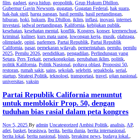
film
,
gadget
,
gaya hidup
,
geopolitik
,
Grup Hukum Dhillon
,
Gubernur Gavin Newsom
,
gugatan
,
Gugatan Federal
,
hak suara
,
hak-hak sipil
,
harga pangan
,
hasil pemilu
,
hasil pertandingan
,
hiburan
,
hoki
,
hukum
,
Ibu Dhillon
,
iklim
,
inflasi
,
inovasi
,
internet
,
investasi
,
jadwal pertandingan
,
Kalifornia
,
kebijakan publik
,
kesehatan
,
kesehatan mental
,
konflik
,
Kongres
,
konser
,
kremenchug
,
kriminal
,
kuliner
,
kurs mata uang
,
lowongan kerja
,
musik
,
olahraga
,
olimpiade
,
opini
,
parlemen
,
Partai Republik
,
Partai Republik
California
,
pasar
,
pemekaran wilayah
,
pemerintahan
,
pemilu
,
pemilu
2025
,
Pemilu 2026
,
pendidikan
,
pengadilan
,
Perlindungan yang
Setara
,
Pers Terkait
,
persekongkolan
,
perubahan iklim
,
politik
,
politik Kalifornia
,
Politik Nasional
,
poltava oblast
,
Proposisi 50
,
restoran
,
rumah sakit
,
sains
,
sekolah
,
selebriti
,
sepakbola
,
serial
,
startup
,
Strategi Politik
,
teknologi
,
transportasi
,
travel
,
ujian nasional
,
universitas
,
vaksin
Partai Republik California menuntut
untuk memblokir Prop. 50, dengan
tuduhan bias rasial dalam peta kongres
Nov 5, 2025
By
admin
Uncategorized
Ambisi Politik
,
analisis
,
AP
,
atlet
,
basket
,
beasiswa
,
berita
,
berita dunia
,
berita internasional
,
berita lokal
,
berita nasional
,
bisnis
,
breaking news
,
budaya lokal.
,