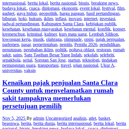
internasional
,
berita lokal
,
berita nasional
,
bisnis
,
breaking news
,
budaya lokal.
,
cuaca
,
diplomasi
,
ekonomi
,
event lokal
,
festival
,
film
,
gadget
,
gaya hidup
,
geopolitik
,
harga pangan
,
hasil pertandingan
,
hiburan
,
hoki
,
hukum
,
iklim
,
inflasi
,
inovasi
,
internet
,
investasi
,
jadwal pertandingan
,
Kabupaten Santa Clara
,
kebijakan publik
,
kesehatan
,
kesehatan masyarakat
,
kesehatan mental
,
konflik
,
konser
,
kremenchug
,
kriminal
,
kuliner
,
kurs mata uang
,
Lembah Silikon
,
lowongan kerja
,
musik
,
olahraga
,
olimpiade
,
opini
,
pajak penjualan
,
parlemen
,
pasar
,
pemerintahan
,
pemilu
,
Pemilu 2026
,
pendidikan
,
penutupan
,
perubahan iklim
,
politik
,
poltava oblast
,
restoran
,
rumah
sakit
,
sains
,
Satu Tagihan Besar Yang Indah
,
sekolah
,
selebriti
,
sepakbola
,
serial
,
Sorotan San Jose
,
startup
,
teknologi
,
tindakan
pemungutan suara
,
transportasi
,
travel
,
ujian nasional
,
Ukur A
,
universitas
,
vaksin
Kenaikan pajak penjualan Santa Clara
County untuk menyelamatkan rumah
sakit tampaknya memerlukan
persetujuan pemilih
Nov 5, 2025
By
admin
Uncategorized
analisis
,
atlet
,
basket
,
beasiswa
,
berita
,
berita dunia
,
berita internasional
,
berita lokal
,
berita
nasional
,
bisnis
,
breaking news
,
budaya lokal.
,
cuaca
,
diplomasi
,