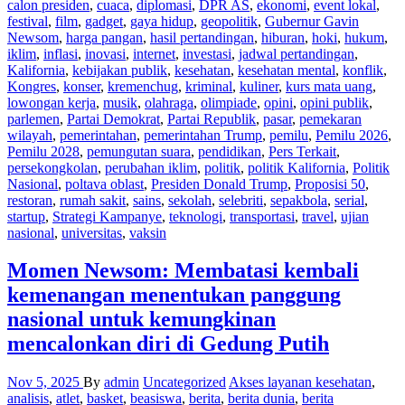
calon presiden
,
cuaca
,
diplomasi
,
DPR AS
,
ekonomi
,
event lokal
,
festival
,
film
,
gadget
,
gaya hidup
,
geopolitik
,
Gubernur Gavin
Newsom
,
harga pangan
,
hasil pertandingan
,
hiburan
,
hoki
,
hukum
,
iklim
,
inflasi
,
inovasi
,
internet
,
investasi
,
jadwal pertandingan
,
Kalifornia
,
kebijakan publik
,
kesehatan
,
kesehatan mental
,
konflik
,
Kongres
,
konser
,
kremenchug
,
kriminal
,
kuliner
,
kurs mata uang
,
lowongan kerja
,
musik
,
olahraga
,
olimpiade
,
opini
,
opini publik
,
parlemen
,
Partai Demokrat
,
Partai Republik
,
pasar
,
pemekaran
wilayah
,
pemerintahan
,
pemerintahan Trump
,
pemilu
,
Pemilu 2026
,
Pemilu 2028
,
pemungutan suara
,
pendidikan
,
Pers Terkait
,
persekongkolan
,
perubahan iklim
,
politik
,
politik Kalifornia
,
Politik
Nasional
,
poltava oblast
,
Presiden Donald Trump
,
Proposisi 50
,
restoran
,
rumah sakit
,
sains
,
sekolah
,
selebriti
,
sepakbola
,
serial
,
startup
,
Strategi Kampanye
,
teknologi
,
transportasi
,
travel
,
ujian
nasional
,
universitas
,
vaksin
Momen Newsom: Membatasi kembali
kemenangan menentukan panggung
nasional untuk kemungkinan
mencalonkan diri di Gedung Putih
Nov 5, 2025
By
admin
Uncategorized
Akses layanan kesehatan
,
analisis
,
atlet
,
basket
,
beasiswa
,
berita
,
berita dunia
,
berita