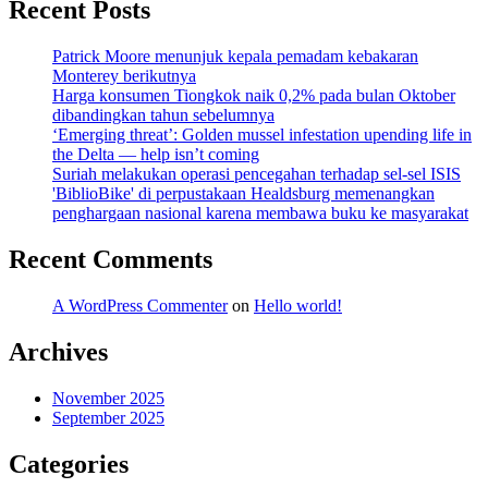
Recent Posts
Patrick Moore menunjuk kepala pemadam kebakaran
Monterey berikutnya
Harga konsumen Tiongkok naik 0,2% pada bulan Oktober
dibandingkan tahun sebelumnya
‘Emerging threat’: Golden mussel infestation upending life in
the Delta — help isn’t coming
Suriah melakukan operasi pencegahan terhadap sel-sel ISIS
'BiblioBike' di perpustakaan Healdsburg memenangkan
penghargaan nasional karena membawa buku ke masyarakat
Recent Comments
A WordPress Commenter
on
Hello world!
Archives
November 2025
September 2025
Categories