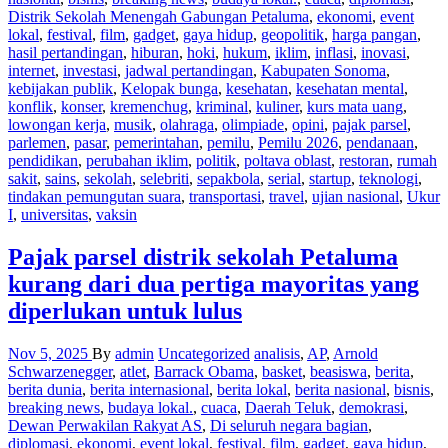
Distrik Sekolah Menengah Gabungan Petaluma
,
ekonomi
,
event
lokal
,
festival
,
film
,
gadget
,
gaya hidup
,
geopolitik
,
harga pangan
,
hasil pertandingan
,
hiburan
,
hoki
,
hukum
,
iklim
,
inflasi
,
inovasi
,
internet
,
investasi
,
jadwal pertandingan
,
Kabupaten Sonoma
,
kebijakan publik
,
Kelopak bunga
,
kesehatan
,
kesehatan mental
,
konflik
,
konser
,
kremenchug
,
kriminal
,
kuliner
,
kurs mata uang
,
lowongan kerja
,
musik
,
olahraga
,
olimpiade
,
opini
,
pajak parsel
,
parlemen
,
pasar
,
pemerintahan
,
pemilu
,
Pemilu 2026
,
pendanaan
,
pendidikan
,
perubahan iklim
,
politik
,
poltava oblast
,
restoran
,
rumah
sakit
,
sains
,
sekolah
,
selebriti
,
sepakbola
,
serial
,
startup
,
teknologi
,
tindakan pemungutan suara
,
transportasi
,
travel
,
ujian nasional
,
Ukur
I
,
universitas
,
vaksin
Pajak parsel distrik sekolah Petaluma
kurang dari dua pertiga mayoritas yang
diperlukan untuk lulus
Nov 5, 2025
By
admin
Uncategorized
analisis
,
AP
,
Arnold
Schwarzenegger
,
atlet
,
Barrack Obama
,
basket
,
beasiswa
,
berita
,
berita dunia
,
berita internasional
,
berita lokal
,
berita nasional
,
bisnis
,
breaking news
,
budaya lokal.
,
cuaca
,
Daerah Teluk
,
demokrasi
,
Dewan Perwakilan Rakyat AS
,
Di seluruh negara bagian
,
diplomasi
,
ekonomi
,
event lokal
,
festival
,
film
,
gadget
,
gaya hidup
,