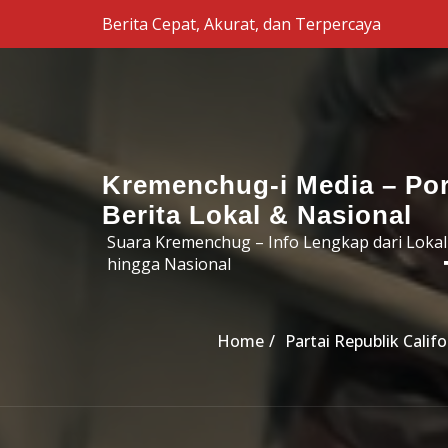
Skip to the content
Berita Cepat, Akurat, dan Terpercaya
Kremenchug-i Media – Por
Berita Lokal & Nasional
Suara Kremenchug – Info Lengkap dari Lokal
hingga Nasional
Home
Partai Republik Cali