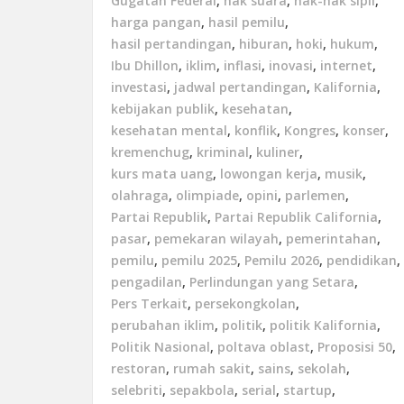
Gugatan Federal
,
hak suara
,
hak-hak sipil
,
harga pangan
,
hasil pemilu
,
hasil pertandingan
,
hiburan
,
hoki
,
hukum
,
Ibu Dhillon
,
iklim
,
inflasi
,
inovasi
,
internet
,
investasi
,
jadwal pertandingan
,
Kalifornia
,
kebijakan publik
,
kesehatan
,
kesehatan mental
,
konflik
,
Kongres
,
konser
,
kremenchug
,
kriminal
,
kuliner
,
kurs mata uang
,
lowongan kerja
,
musik
,
olahraga
,
olimpiade
,
opini
,
parlemen
,
Partai Republik
,
Partai Republik California
,
pasar
,
pemekaran wilayah
,
pemerintahan
,
pemilu
,
pemilu 2025
,
Pemilu 2026
,
pendidikan
,
pengadilan
,
Perlindungan yang Setara
,
Pers Terkait
,
persekongkolan
,
perubahan iklim
,
politik
,
politik Kalifornia
,
Politik Nasional
,
poltava oblast
,
Proposisi 50
,
restoran
,
rumah sakit
,
sains
,
sekolah
,
selebriti
,
sepakbola
,
serial
,
startup
,