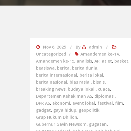
Nov 6, 2025
By
admin
Uncategorized
Amandemen ke-14
,
Amandemen ke-15
,
analisis
,
AP
,
atlet
,
basket
,
beasiswa
,
berita
,
berita dunia
,
berita internasional
,
berita lokal
,
berita nasional
,
bias rasial
,
bisnis
,
breaking news
,
budaya lokal.
,
cuaca
,
Departemen Kehakiman AS
,
diplomasi
,
DPR AS
,
ekonomi
,
event lokal
,
festival
,
film
,
gadget
,
gaya hidup
,
geopolitik
,
Grup Hukum Dhillon
,
Gubernur Gavin Newsom
,
gugatan
,