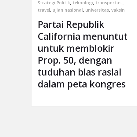
Strategi Politik
,
teknologi
,
transportasi
,
travel
,
ujian nasional
,
universitas
,
vaksin
Partai Republik
California menuntut
untuk memblokir
Prop. 50, dengan
tuduhan bias rasial
dalam peta kongres