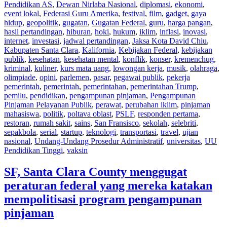
Pendidikan AS
,
Dewan Nirlaba Nasional
,
diplomasi
,
ekonomi
,
event lokal
,
Federasi Guru Amerika
,
festival
,
film
,
gadget
,
gaya
hidup
,
geopolitik
,
gugatan
,
Gugatan Federal
,
guru
,
harga pangan
,
hasil pertandingan
,
hiburan
,
hoki
,
hukum
,
iklim
,
inflasi
,
inovasi
,
internet
,
investasi
,
jadwal pertandingan
,
Jaksa Kota David Chiu
,
Kabupaten Santa Clara
,
Kalifornia
,
Kebijakan Federal
,
kebijakan
publik
,
kesehatan
,
kesehatan mental
,
konflik
,
konser
,
kremenchug
,
kriminal
,
kuliner
,
kurs mata uang
,
lowongan kerja
,
musik
,
olahraga
,
olimpiade
,
opini
,
parlemen
,
pasar
,
pegawai publik
,
pekerja
pemerintah
,
pemerintah
,
pemerintahan
,
pemerintahan Trump
,
pemilu
,
pendidikan
,
pengampunan pinjaman
,
Pengampunan
Pinjaman Pelayanan Publik
,
perawat
,
perubahan iklim
,
pinjaman
mahasiswa
,
politik
,
poltava oblast
,
PSLF
,
responden pertama
,
restoran
,
rumah sakit
,
sains
,
San Fransisco
,
sekolah
,
selebriti
,
sepakbola
,
serial
,
startup
,
teknologi
,
transportasi
,
travel
,
ujian
nasional
,
Undang-Undang Prosedur Administratif
,
universitas
,
UU
Pendidikan Tinggi
,
vaksin
SF, Santa Clara County menggugat
peraturan federal yang mereka katakan
mempolitisasi program pengampunan
pinjaman