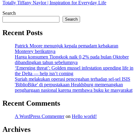
Totally Tiffany Naylor | Inspiration for Everyday Life
Search
Search
Recent Posts
Patrick Moore menunjuk kepala pemadam kebakaran
Monterey berikutnya
Harga konsumen Tiongkok naik 0,2% pada bulan Oktober
dibandingkan tahun sebelumnya
‘Emerging threat’: Golden mussel infestation upending life in
the Delta — help isn’t coming
Suriah melakukan operasi pencegahan terhadap sel-sel ISIS
'BiblioBike' di perpustakaan Healdsburg memenangkan
penghargaan nasional karena membawa buku ke masyarakat
Recent Comments
A WordPress Commenter
on
Hello world!
Archives