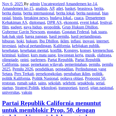
Nov 6, 2025
By
admin
Uncategorized
Amandemen ke-14
,
Amandemen ke-15
,
analisis
,
AP
,
atlet
,
basket
,
beasiswa
,
berita
,
berita dunia
,
berita internasional
,
berita lokal
,
berita nasional
,
bias
rasial
,
bisnis
,
breaking news
,
budaya lokal.
,
cuaca
,
Departemen
Kehakiman AS
,
diplomasi
,
DPR AS
,
ekonomi
,
event lokal
,
festival
,
film
,
gadget
,
gaya hidup
,
geopolitik
,
Grup Hukum Dhillon
,
Gubernur Gavin Newsom
,
gugatan
,
Gugatan Federal
,
hak suara
,
hak-hak sipil
,
harga pangan
,
hasil pemilu
,
hasil pertandingan
,
hiburan
,
hoki
,
hukum
,
Ibu Dhillon
,
iklim
,
inflasi
,
inovasi
,
internet
,
investasi
,
jadwal pertandingan
,
Kalifornia
,
kebijakan publik
,
kesehatan
,
kesehatan mental
,
konflik
,
Kongres
,
konser
,
kremenchug
,
kriminal
,
kuliner
,
kurs mata uang
,
lowongan kerja
,
musik
,
olahraga
,
olimpiade
,
opini
,
parlemen
,
Partai Republik
,
Partai Republik
California
,
pasar
,
pemekaran wilayah
,
pemerintahan
,
pemilu
,
pemilu
2025
,
Pemilu 2026
,
pendidikan
,
pengadilan
,
Perlindungan yang
Setara
,
Pers Terkait
,
persekongkolan
,
perubahan iklim
,
politik
,
politik Kalifornia
,
Politik Nasional
,
poltava oblast
,
Proposisi 50
,
restoran
,
rumah sakit
,
sains
,
sekolah
,
selebriti
,
sepakbola
,
serial
,
startup
,
Strategi Politik
,
teknologi
,
transportasi
,
travel
,
ujian nasional
,
universitas
,
vaksin
Partai Republik California menuntut
untuk memblokir Prop. 50, dengan