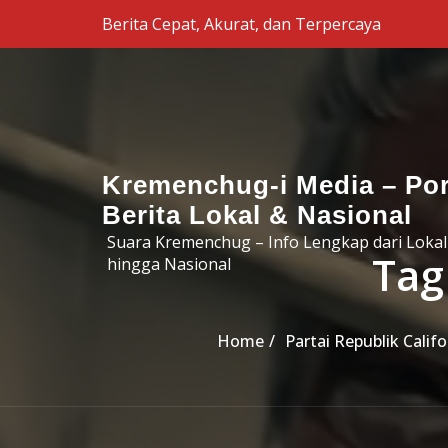
Skip to the content
Berita Cepat, Akurat, dan Terpercaya
Kremenchug-i Media – Por
Berita Lokal & Nasional
Suara Kremenchug – Info Lengkap dari Lokal
Tag
hingga Nasional
Home
Partai Republik Cali