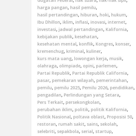
Gugatan Federal
,
hak suara
,
hak-hak sipil
,
harga pangan
,
hasil pemilu
,
hasil pertandingan
,
hiburan
,
hoki
,
hukum
,
Ibu Dhillon
,
iklim
,
inflasi
,
inovasi
,
internet
,
investasi
,
jadwal pertandingan
,
Kalifornia
,
kebijakan publik
,
kesehatan
,
kesehatan mental
,
konflik
,
Kongres
,
konser
,
kremenchug
,
kriminal
,
kuliner
,
kurs mata uang
,
lowongan kerja
,
musik
,
olahraga
,
olimpiade
,
opini
,
parlemen
,
Partai Republik
,
Partai Republik California
,
pasar
,
pemekaran wilayah
,
pemerintahan
,
pemilu
,
pemilu 2025
,
Pemilu 2026
,
pendidikan
,
pengadilan
,
Perlindungan yang Setara
,
Pers Terkait
,
persekongkolan
,
perubahan iklim
,
politik
,
politik Kalifornia
,
Politik Nasional
,
poltava oblast
,
Proposisi 50
,
restoran
,
rumah sakit
,
sains
,
sekolah
,
selebriti
,
sepakbola
,
serial
,
startup
,