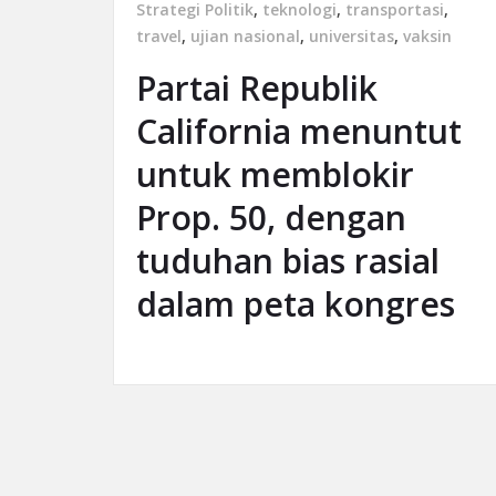
Strategi Politik
,
teknologi
,
transportasi
,
travel
,
ujian nasional
,
universitas
,
vaksin
Partai Republik
California menuntut
untuk memblokir
Prop. 50, dengan
tuduhan bias rasial
dalam peta kongres