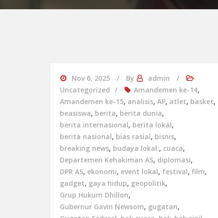
Nov 6, 2025
By
admin
Uncategorized
Amandemen ke-14
,
Amandemen ke-15
,
analisis
,
AP
,
atlet
,
basket
,
beasiswa
,
berita
,
berita dunia
,
berita internasional
,
berita lokal
,
berita nasional
,
bias rasial
,
bisnis
,
breaking news
,
budaya lokal.
,
cuaca
,
Departemen Kehakiman AS
,
diplomasi
,
DPR AS
,
ekonomi
,
event lokal
,
festival
,
film
,
gadget
,
gaya hidup
,
geopolitik
,
Grup Hukum Dhillon
,
Gubernur Gavin Newsom
,
gugatan
,