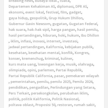
breaking news
,
budaya lokal.
,
cuaca
,
Departemen Kehakiman AS
,
diplomasi
,
DPR AS
,
ekonomi
,
event lokal
,
festival
,
film
,
gadget
,
gaya hidup
,
geopolitik
,
Grup Hukum Dhillon
,
Gubernur Gavin Newsom
,
gugatan
,
Gugatan Federal
,
hak suara
,
hak-hak sipil
,
harga pangan
,
hasil pemilu
,
hasil pertandingan
,
hiburan
,
hoki
,
hukum
,
Ibu Dhillon
,
iklim
,
inflasi
,
inovasi
,
internet
,
investasi
,
jadwal pertandingan
,
Kalifornia
,
kebijakan publik
,
kesehatan
,
kesehatan mental
,
konflik
,
Kongres
,
konser
,
kremenchug
,
kriminal
,
kuliner
,
kurs mata uang
,
lowongan kerja
,
musik
,
olahraga
,
olimpiade
,
opini
,
parlemen
,
Partai Republik
,
Partai Republik California
,
pasar
,
pemekaran wilayah
,
pemerintahan
,
pemilu
,
pemilu 2025
,
Pemilu 2026
,
pendidikan
,
pengadilan
,
Perlindungan yang Setara
,
Pers Terkait
,
persekongkolan
,
perubahan iklim
,
politik
,
politik Kalifornia
,
Politik Nasional
,
poltava oblast
,
Proposisi 50
,
restoran
,
rumah sakit
,