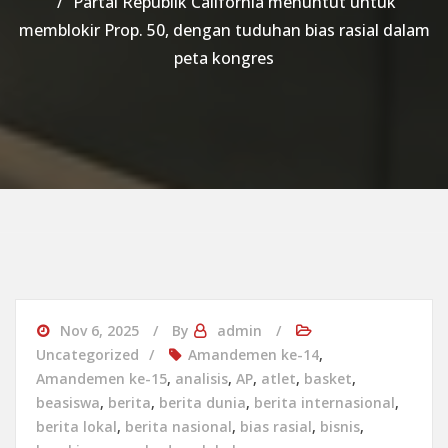
Partai Republik California menuntut untuk
memblokir Prop. 50, dengan tuduhan bias rasial dalam
peta kongres
Nov 6, 2025
By
admin
Uncategorized
Amandemen ke-14
,
Amandemen ke-15
,
analisis
,
AP
,
atlet
,
basket
,
beasiswa
,
berita
,
berita dunia
,
berita internasional
,
berita lokal
,
berita nasional
,
bias rasial
,
bisnis
,