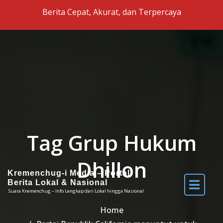
Skip to the content
Berita Cepat, Akurat, dan Terpercaya
Tag Grup Hukum
Dhillon
Kremenchug-i Media – Portal
Berita Lokal & Nasional
Suara Kremenchug – Info Lengkap dari Lokal hingga Nasional
Home