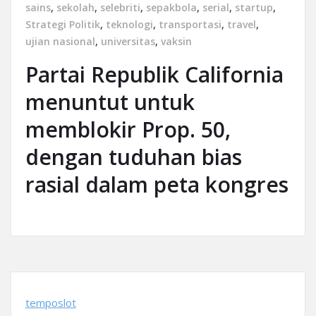
sains
,
sekolah
,
selebriti
,
sepakbola
,
serial
,
startup
,
Strategi Politik
,
teknologi
,
transportasi
,
travel
,
ujian nasional
,
universitas
,
vaksin
Partai Republik California
menuntut untuk
memblokir Prop. 50,
dengan tuduhan bias
rasial dalam peta kongres
temposlot